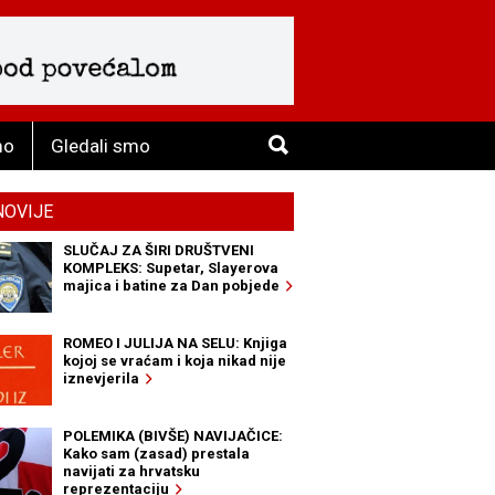
mo
Gledali smo
NOVIJE
SLUČAJ ZA ŠIRI DRUŠTVENI
KOMPLEKS: Supetar, Slayerova
majica i batine za Dan pobjede
ROMEO I JULIJA NA SELU: Knjiga
kojoj se vraćam i koja nikad nije
iznevjerila
POLEMIKA (BIVŠE) NAVIJAČICE:
Kako sam (zasad) prestala
navijati za hrvatsku
reprezentaciju