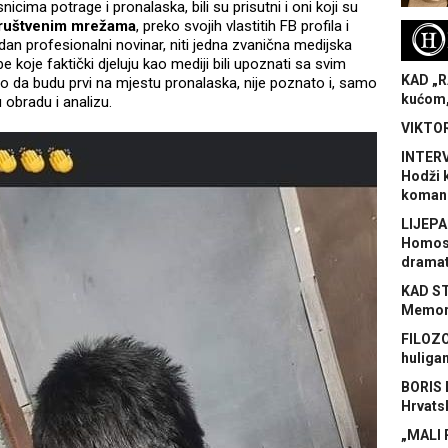
cima potrage i pronalaska, bili su prisutni i oni koji su
 društvenim mrežama
, preko svojih vlastitih FB profila i
H
jedan profesionalni novinar, niti jedna zvanična medijska
 koje faktički djeluju kao mediji bili upoznati sa svim
KAD „R
o da budu prvi na mjestu pronalaska, nije poznato i, samo
kućom,
obradu i analizu.
VIKTOR
INTERV
Hodži 
koman
LIJEPA
Homose
dramat
KAD S
Memora
FILOZO
huliga
BORIS 
Hrvats
„MALI 