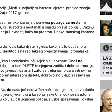
acije „Mediji u najboljem interesu djeteta: pregled znanja
žaja, 2017. godine
satima, okončana je trodnevna
potraga za nestalim
 čiji su roditelji nestanak u srijedu prijavili policiji u Cazinu.
 medija i javnosti, kako na prostoru Unsko-sanskog kantona
su dali opis kako dijete izgleda, kako je bilo obučeno u
ju vlastitog sina radi lakšeg prepoznavanja i pronalaska.
LÁS
kao i pronalaska još uvijek nisu poznate. One i
ne
KOME
i da je to ipak DIJETE te njegova zaštita i dobrobit moraju
li se
o javnosti da zna. I zato se treba javno zahvaliti svima
sruši
boljim interesom djeteta, dobrovoljno uključili i stavili na
ta.
o. Na, do sada još neutvrđen način, do djeteta je prvo došlo
 u jednoj vikendici u kanjonu rijeke Une, dok se na istom
oju su bili uključeni policija, službe spašavanja i lokalna