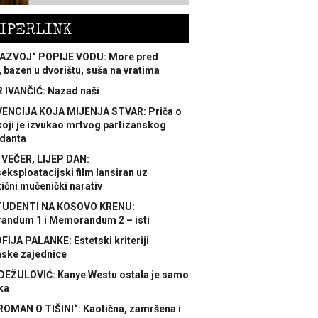
IPERLINK
AZVOJ“ POPIJE VODU: More pred
 bazen u dvorištu, suša na vratima
 IVANČIĆ: Nazad naši
ENCIJA KOJA MIJENJA STVAR: Priča o
koji je izvukao mrtvog partizanskog
danta
 VEČER, LIJEP DAN:
ksploatacijski film lansiran uz
ični mučenički narativ
TUDENTI NA KOSOVO KRENU:
ndum 1 i Memorandum 2 – isti
FIJA PALANKE: Estetski kriteriji
nske zajednice
DEŽULOVIĆ: Kanye Westu ostala je samo
ka
ROMAN O TIŠINI“: Kaotična, zamršena i