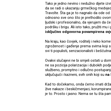
Tako je jedno nevino i nedužno dijete iz
da se radi o ukazanju grmečkog medvjed
Travolte. Šta ga je to nagnalo da ode od ku
odnosno sve ono što je prethodilo ovom 
ljudski i profesionalno, da vjerujem da ć
podršku i brigu. Ali isto tako, pružiti m
isključivo odgovorna povampirena svje
Na kraju, kao čovjek, roditelj i neko kom
zgroženost i gađenje prema svima koji su
svi ti populisti, senzacionalisti i bešćutna
Ovakvi slučajevi ne bi smjeli ostati u 
ne sa pozicija polarizacija i dubokih podj
službeno, promptno i odlučno postupanje 
uključujući i kazneni, svih onih koji su
na 
Kad to dočekamo, onda ćemo imati drž
žive nakaze i beskičmenjaci, korumpiran
je to. Prosto i jasno. Nema se tu šta pa