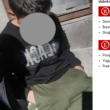
duboko
R
Doma
Bure
Druga
E
Povij
Yugo
Free