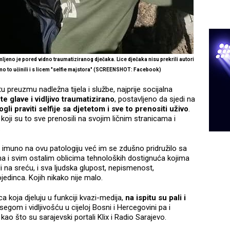
jeno je pored vidno traumatiziranog dječaka. Lice dječaka nisu prekrili autori
 smo to učinili i s licem "selfie majstora" (SCREENSHOT: Facebook)
u preuzmu nadležna tijela i službe, najprije socijalna
 glave i vidljivo traumatizirano
, postavljeno da sjedi na
gli praviti selfije sa djetetom i sve to prenositi uživo
.
oji su to sve prenosili na svojim ličnim stranicama i
.
 imuno na ovu patologiju već im se zdušno pridružilo sa
ima i svim ostalim oblicima tehnoloških dostignuća kojima
li na sreću, i sva ljudska glupost, nepismenost,
jedinca. Kojih nikako nije malo.
ca koja djeluju u funkciji kvazi-medija,
na ispitu su pali i
segom i vidljivošću u cijeloj Bosni i Hercegovini pa i
kao što su sarajevski portali Klix i Radio Sarajevo.