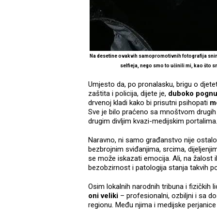
Na desetine ovakvih samopromotivnih fotografija sniml
selfieja, nego smo to učinili mi, kao što
Umjesto da, po pronalasku, brigu o djetet
zaštita i policija, dijete je,
duboko pognute
drvenoj kladi kako bi prisutni psihopati
mo
Sve je bilo praćeno sa mnoštvom drugih k
drugim divljim kvazi-medijskim portalima
Naravno, ni samo građanstvo nije ostalo
bezbrojnim sviđanjima, srcima, dijeljenj
se može iskazati emocija. Ali, na žalost i
bezobzirnost i patologija stanja takvih po
Osim lokalnih narodnih tribuna i fizičkih li
oni veliki
– profesionalni, ozbiljni i sa do
regionu. Među njima i medijske perjanice 