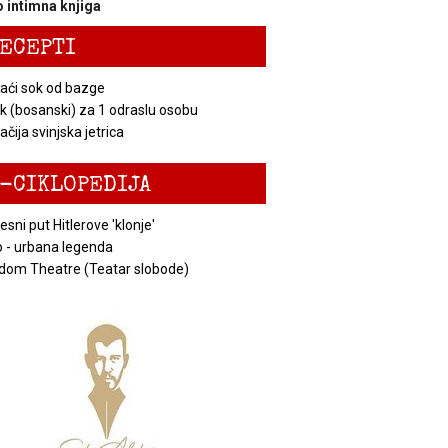
 intimna knjiga
ECEPTI
ći sok od bazge
k (bosanski) za 1 odraslu osobu
čija svinjska jetrica
-CIKLOPEDIJA
esni put Hitlerove 'klonje'
 - urbana legenda
dom Theatre (Teatar slobode)