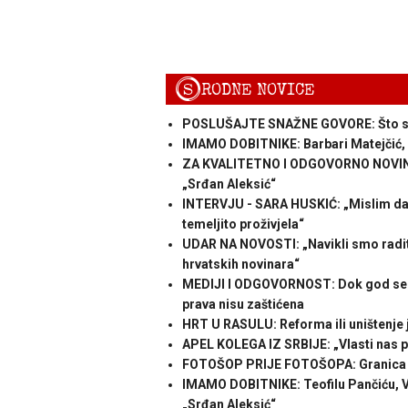
S
RODNE NOVICE
POSLUŠAJTE SNAŽNE GOVORE: Što su po
IMAMO DOBITNIKE: Barbari Matejčić, M
ZA KVALITETNO I ODGOVORNO NOVINAR
„Srđan Aleksić“
INTERVJU - SARA HUSKIĆ: „Mislim da m
temeljito proživjela“
UDAR NA NOVOSTI: „Navikli smo raditi 
hrvatskih novinara“
MEDIJI I ODGOVORNOST: Dok god se go
prava nisu zaštićena
HRT U RASULU: Reforma ili uništenje 
APEL KOLEGA IZ SRBIJE: „Vlasti nas pr
FOTOŠOP PRIJE FOTOŠOPA: Granica i
IMAMO DOBITNIKE: Teofilu Pančiću, Va
„Srđan Aleksić“