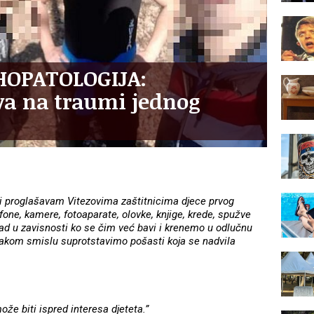
HOPATOLOGIJA:
va na traumi jednog
i proglašavam Vitezovima zaštitnicima djece prvog
one, kamere, fotoaparate, olovke, knjige, krede, spužve
ad u zavisnosti ko se čim već bavi i krenemo u odlučnu
akom smislu suprotstavimo pošasti koja se nadvila
može biti ispred interesa djeteta.”