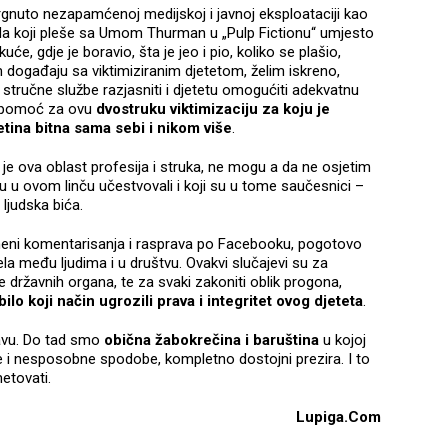
vrgnuto nezapamćenoj medijskoj i javnoj eksploataciji kao
a koji pleše sa Umom Thurman u „Pulp Fictionu“ umjesto
će, gdje je boravio, šta je jeo i pio, koliko se plašio,
događaju sa viktimiziranim djetetom, želim iskreno,
e stručne službe razjasniti i djetetu omogućiti adekvatnu
u i pomoć za ovu
dvostruku viktimizaciju za koju je
tina bitna sama sebi i nikom više
.
e je ova oblast profesija i struka, ne mogu a da ne osjetim
 u ovom linču učestvovali i koji su u tome saučesnici –
 ljudska bića.
domeni komentarisanja i rasprava po Facebooku, pogotovo
ela među ljudima i u društvu. Ovakvi slučajevi su za
državnih organa, te za svaki zakoniti oblik progona,
bilo koji način ugrozili prava i integritet ovog djeteta
.
avu. Do tad smo
obična žabokrečina i baruština
u kojoj
e i nesposobne spodobe, kompletno dostojni prezira. I to
metovati.
Lupiga.Com