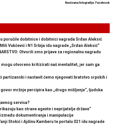
Naslovna fotografija: Facebook
ručile dobitnice i dobitnici nagrada Srđan Aleksić
ili Vukčević i N1 Srbija idu nagrade „Srđan Aleksić“
STVO: Otvorili smo prijave za regionalnu nagradu
ogu otvoreno kritizirati naš mentalitet, jer sam ga
partizanski i nastavit ćemo njegovati bratstvo srpskih i
vor mržnje percipira kao „drugo mišljenje“, ljudska
javnog servisa?
ikazuju kao strane agente i neprijatelje države“
zmeđu dokumentiranja i manipulacije
nji Stokić i Ajdinu Kamberu te portalu 021 idu nagrade