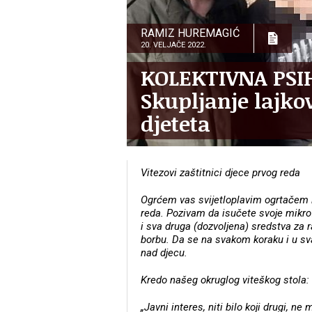
RAMIZ HUREMAGIĆ
20. VELJAČE 2022.
KOLEKTIVNA PSI
Skupljanje lajko
djeteta
Vitezovi zaštitnici djece prvog reda
Ogrćem vas svijetloplavim ogrtačem 
reda. Pozivam da isučete svoje mikrof
i sva druga (dozvoljena) sredstva za r
borbu. Da se na svakom koraku i u sv
nad djecu.
Kredo našeg okruglog viteškog stola:
„Javni interes, niti bilo koji drugi, ne 