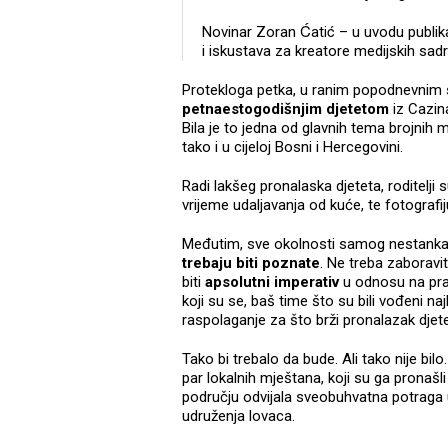
Novinar Zoran Ćatić – u uvodu publik
i iskustava za kreatore medijskih sadr
Protekloga petka, u ranim popodnevnim 
petnaestogodišnjim djetetom
iz Cazina,
Bila je to jedna od glavnih tema brojnih
tako i u cijeloj Bosni i Hercegovini.
Radi lakšeg pronalaska djeteta, roditelji 
vrijeme udaljavanja od kuće, te fotografi
Međutim, sve okolnosti samog nestanka, 
trebaju biti poznate
. Ne treba zaboravit
biti
apsolutni imperativ
u odnosu na prav
koji su se, baš time što su bili vođeni naj
raspolaganje za što brži pronalazak djete
Tako bi trebalo da bude. Ali tako nije bil
par lokalnih mještana, koji su ga pronašli
području odvijala sveobuhvatna potraga u k
udruženja lovaca.