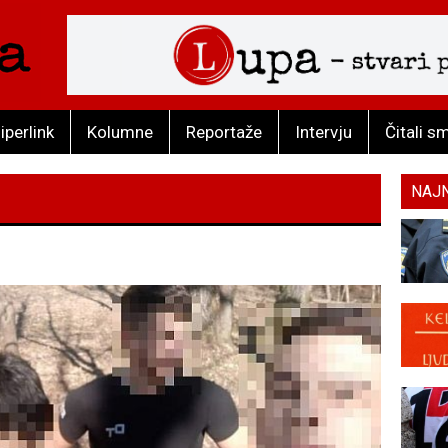
iperlink
Kolumne
Reportaže
Intervju
Čitali s
NAJ