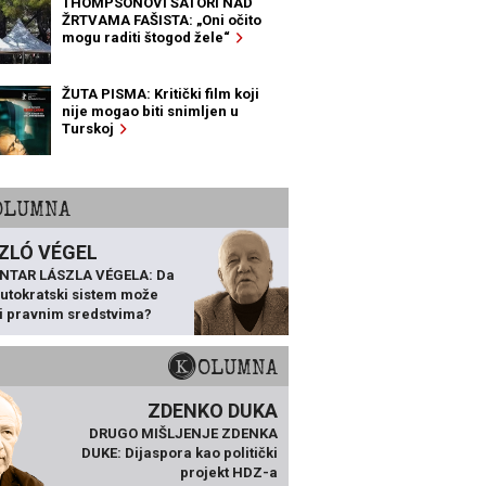
THOMPSONOVI ŠATORI NAD
ŽRTVAMA FAŠISTA: „Oni očito
mogu raditi štogod žele“
ŽUTA PISMA: Kritički film koji
nije mogao biti snimljen u
Turskoj
KOLUMNA
ZLÓ VÉGEL
NTAR LÁSZLA VÉGELA: Da
 autokratski sistem može
ti pravnim sredstvima?
KOLUMNA
ZDENKO DUKA
DRUGO MIŠLJENJE ZDENKA
DUKE: Dijaspora kao politički
projekt HDZ-a