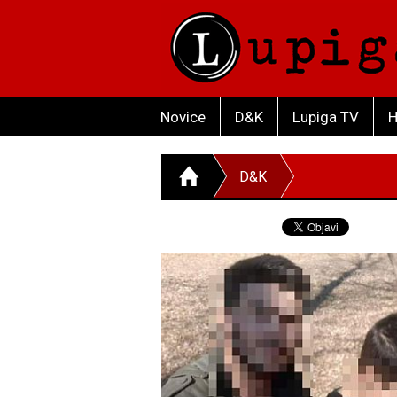
Novice
D&K
Lupiga TV
H
D&K