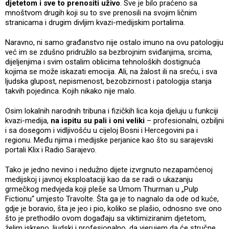
djetetom i sve to prenositi uživo
. Sve je bilo praćeno sa
mnoštvom drugih koji su to sve prenosili na svojim ličnim
stranicama i drugim divljim kvazi-medijskim portalima.
Naravno, ni samo građanstvo nije ostalo imuno na ovu patologiju
već im se zdušno pridružilo sa bezbrojnim sviđanjima, srcima,
dijeljenjima i svim ostalim oblicima tehnoloških dostignuća
kojima se može iskazati emocija. Ali, na žalost ili na sreću, i sva
ljudska glupost, nepismenost, bezobzirnost i patologija stanja
takvih pojedinca. Kojih nikako nije malo.
Osim lokalnih narodnih tribuna i fizičkih lica koja djeluju u funkciji
kvazi-medija,
na ispitu su pali i oni veliki
– profesionalni, ozbiljni
i sa dosegom i vidljivošću u cijeloj Bosni i Hercegovini pa i
regionu. Među njima i medijske perjanice kao što su sarajevski
portali Klix i Radio Sarajevo.
Tako je jedno nevino i nedužno dijete izvrgnuto nezapamćenoj
medijskoj i javnoj eksploataciji kao da se radi o ukazanju
grmečkog medvjeda koji pleše sa Umom Thurman u „Pulp
Fictionu“ umjesto Travolte. Šta ga je to nagnalo da ode od kuće,
gdje je boravio, šta je jeo i pio, koliko se plašio, odnosno sve ono
što je prethodilo ovom događaju sa viktimiziranim djetetom,
želim iskreno, ljudski i profesionalno, da vjerujem da će stručne