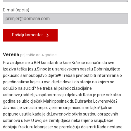
E-mail (opcija)
Pošalji komentar
Verena
prije više od 4 godine
Prava djece se u BiH konstantno krse.Krše se na način da sve
izaziva tešku jezu.Sinoc je u sarajevskom naselju Dobrinja,dijete
pokušalo samoubojstvo.Dijete!!! Treba li javnost biti informirana o
pojedinostima koje su ovo dijete doveli do stanja na kojem se
odlučilo na suicid? Ne treba,ali psiholozi,socijalne
ustanove,roditelji,vaspitaci,moraju djelovati.Kako je prije nekoliko
godina se ubio dječak Mahir,posinak dr. Dubravka Lovrenovića?
Javnost je iznosila neprovjerene cinjeniceu ime lajka!!),ali se
potpuno usutila kada je dr.Lovrenovic otkrio sustinu obrazovnih
ustanova u BiH.U ovoj se zemlji djeca nekaznjeno siluju,bebe
dobijaju frakturu lobanje,jer se premlaćuju do smrti.Kada nestane