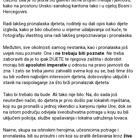
kako na prostoru Unsko-sanskog kantona tako i u cijeloj Bosni i
Hercegovini.
Radi lakšeg pronalaska djeteta, roditelji su dali opis kako dijete
izgleda, kako je bilo obučeno u vrijeme udaljavanja od kuće, te
fotografiju vlastitog sina radi lakšeg prepoznavanja i pronalaska.
Međutim, sve okolnosti samog nestanka, kao i pronalaska još
uvijek nisu poznate. One i
ne trebaju biti poznate
. Ne treba
zaboraviti da je to ipak DIJETE te njegova zaštita i dobrobit
moraju biti
apsolutni imperativ
u odnosu na pravo javnosti da
zna. I zato se treba javno zahvaliti svima koji su se, baš time što
su bili vođeni najboljim interesom djeteta, dobrovoljno uključili i
stavili na raspolaganje za što brži pronalazak djeteta.
Tako bi trebalo da bude. Ali tako nije bilo. Na, do sada još
neutvrđen način, do djeteta je prvo došlo par lokalnih mještana,
koji su ga pronašli u jednoj vikendici u kanjonu rijeke Une, dok se
na istom području odvijala sveobuhvatna potraga u koju su bili
uključeni policija, službe spašavanja i lokalna udruženja lovaca.
Naime, skupa sa istinskim herojima, učesnicima potrage i
pronalaska, bili su prisutni i oni koji su pratili dešavanja kroz
živa