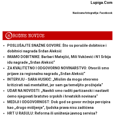
Lupiga.Com
Naslovna fotografija: Facebook
S
RODNE NOVICE
POSLUŠAJTE SNAŽNE GOVORE: Što su poručile dobitnice i
dobitnici nagrada Srđan Aleksić
IMAMO DOBITNIKE: Barbari Matejčić, Mili Vukčević i N1 Srbija
idu nagrade „Srđan Aleksić“
ZA KVALITETNO I ODGOVORNO NOVINARSTVO: Otvorili smo
prijave za regionalnu nagradu „Srđan Aleksić“
INTERVJU - SARA HUSKIĆ: „Mislim da mogu otvoreno
kritizirati naš mentalitet, jer sam ga temeljito proživjela“
UDAR NA NOVOSTI: „Navikli smo raditi partizanski i nastavit
ćemo njegovati bratstvo srpskih i hrvatskih novinara“
MEDIJI I ODGOVORNOST: Dok god se govor mržnje percipira
kao „drugo mišljenje“, ljudska prava nisu zaštićena
HRT U RASULU: Reforma ili uništenje javnog servisa?