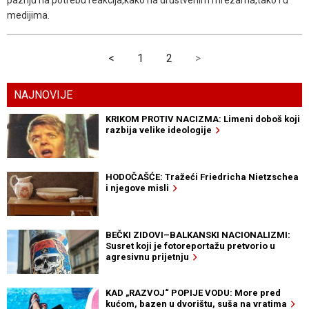
medijima.
<
1
2
>
NAJNOVIJE
KRIKOM PROTIV NACIZMA: Limeni doboš koji
razbija velike ideologije
HODOČAŠĆE: Tražeći Friedricha Nietzschea
i njegove misli
BEČKI ZIDOVI–BALKANSKI NACIONALIZMI:
Susret koji je fotoreportažu pretvorio u
agresivnu prijetnju
KAD „RAZVOJ“ POPIJE VODU: More pred
kućom, bazen u dvorištu, suša na vratima