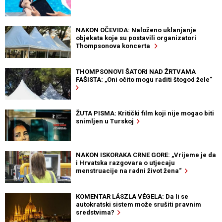
NAKON OČEVIDA: Naloženo uklanjanje
objekata koje su postavili organizatori
Thompsonova koncerta
THOMPSONOVI ŠATORI NAD ŽRTVAMA
FAŠISTA: „Oni očito mogu raditi štogod žele“
ŽUTA PISMA: Kritički film koji nije mogao biti
snimljen u Turskoj
NAKON ISKORAKA CRNE GORE: „Vrijeme je da
i Hrvatska razgovara o utjecaju
menstruacije na radni život žena“
KOMENTAR LÁSZLA VÉGELA: Da li se
autokratski sistem može srušiti pravnim
sredstvima?