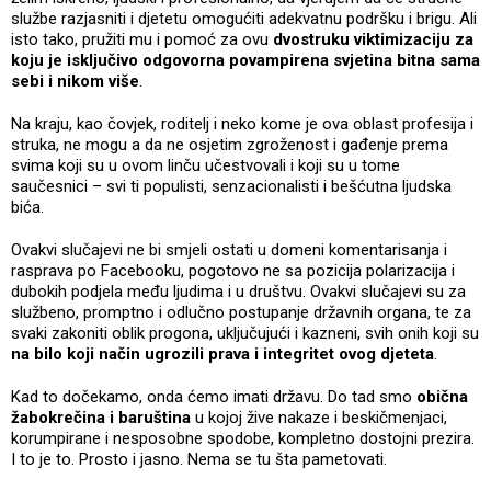
službe razjasniti i djetetu omogućiti adekvatnu podršku i brigu. Ali
isto tako, pružiti mu i pomoć za ovu
dvostruku viktimizaciju za
koju je isključivo odgovorna povampirena svjetina bitna sama
sebi i nikom više
.
Na kraju, kao čovjek, roditelj i neko kome je ova oblast profesija i
struka, ne mogu a da ne osjetim zgroženost i gađenje prema
svima koji su u ovom linču učestvovali i koji su u tome
saučesnici – svi ti populisti, senzacionalisti i bešćutna ljudska
bića.
Ovakvi slučajevi ne bi smjeli ostati u domeni komentarisanja i
rasprava po Facebooku, pogotovo ne sa pozicija polarizacija i
dubokih podjela među ljudima i u društvu. Ovakvi slučajevi su za
službeno, promptno i odlučno postupanje državnih organa, te za
svaki zakoniti oblik progona, uključujući i kazneni, svih onih koji su
na bilo koji način ugrozili prava i integritet ovog djeteta
.
Kad to dočekamo, onda ćemo imati državu. Do tad smo
obična
žabokrečina i baruština
u kojoj žive nakaze i beskičmenjaci,
korumpirane i nesposobne spodobe, kompletno dostojni prezira.
I to je to. Prosto i jasno. Nema se tu šta pametovati.