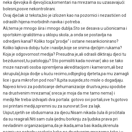
neka djevojka ili djevojčica,komentari na mrezama su uzasavajući:
bolesni,posve nekontrolirani.
Ovaj dječak iz teksta,bio je izlozen kao na pozornici i nezastićen od
odraslih hijena morbidnih navika i potreba .
Ali,tema je mnogo šira i mnogo dublja.Sto se desava u učionicama i
sportskim igralištima u sklopu skola ,a onda se postavlja na
odredjeni kanal? Koliko toga"prodje" i ostane nesankcionirano?
Koliko lajkova dobiju tuče i nasilje,koje se snima dječijim rukama?
Koja je odgovornost medija? Presudna je,ali odrasli diktiraju djeci tu
bezdusnost,tu patologiju? Sto pomisliti kada novinar( ako se tako
moze nazvati osoba opremljena akreditacijom i kamerom,ali bez
skrupula),koja dodje u kuću recimo,odbjeglog djeteta,pa mu zamagli
lice i gura mikrofon pod nos? Ili,pita susjede,sto misle o dogadjaju.
Najveci krivci za podsticanje dehumanizacije drustva,jesu spodobe
na drustvenim mrezama( sreca je moja da me tamo nema) i
mediji.Ne treba izdvajati dva portala: gotovo svi portali,sve tv,gotovo
svi printani mediji,spremni su za sunovrat.Sve za lajk.
Usput,sjetih se obdusmana za djecu.Nisam nikada čula ili pročitala
da su reagirali.Niti sam cula ijednu borkinju za ljudska prava pri
nevladinim organizacijama,da je ikada,ama bas ikada,skrenula
paznju na potrebu reakcija,kako na drustvenim mrezama,tako i u