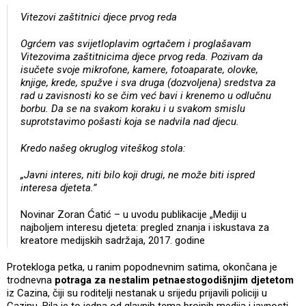
Vitezovi zaštitnici djece prvog reda
Ogrćem vas svijetloplavim ogrtačem i proglašavam
Vitezovima zaštitnicima djece prvog reda. Pozivam da
isučete svoje mikrofone, kamere, fotoaparate, olovke,
knjige, krede, spužve i sva druga (dozvoljena) sredstva za
rad u zavisnosti ko se čim već bavi i krenemo u odlučnu
borbu. Da se na svakom koraku i u svakom smislu
suprotstavimo pošasti koja se nadvila nad djecu.
Kredo našeg okruglog viteškog stola:
„Javni interes, niti bilo koji drugi, ne može biti ispred
interesa djeteta.”
Novinar Zoran Ćatić – u uvodu publikacije „Mediji u
najboljem interesu djeteta: pregled znanja i iskustava za
kreatore medijskih sadržaja, 2017. godine
Protekloga petka, u ranim popodnevnim satima, okončana je
trodnevna
potraga za nestalim petnaestogodišnjim djetetom
iz Cazina, čiji su roditelji nestanak u srijedu prijavili policiji u
Cazinu. Bila je to jedna od glavnih tema brojnih medija i javnosti,