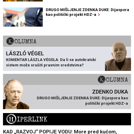
DRUGO MIŠLJENJE ZDENKA DUKE: Dijaspora
kao politički projekt HDZ-a
KOLUMNA
LÁSZLÓ VÉGEL
KOMENTAR LÁSZLA VÉGELA: Da li se autokratski
sistem može srušiti pravnim sredstvima?
KOLUMNA
ZDENKO DUKA
DRUGO MIŠLJENJE ZDENKA DUKE: Dijaspora kao
politički projekt HDZ-a
H
IPERLINK
KAD „RAZVOJ“ POPIJE VODU: More pred kućom,