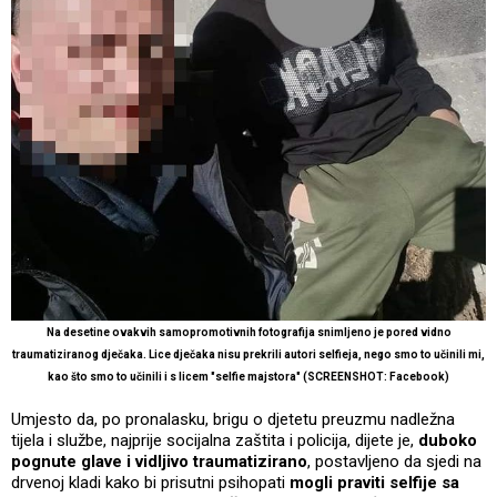
Na desetine ovakvih samopromotivnih fotografija snimljeno je pored vidno
traumatiziranog dječaka. Lice dječaka nisu prekrili autori selfieja, nego smo to učinili mi,
kao što smo to učinili i s licem "selfie majstora" (SCREENSHOT: Facebook)
Umjesto da, po pronalasku, brigu o djetetu preuzmu nadležna
tijela i službe, najprije socijalna zaštita i policija, dijete je,
duboko
pognute glave i vidljivo traumatizirano
, postavljeno da sjedi na
drvenoj kladi kako bi prisutni psihopati
mogli praviti selfije sa