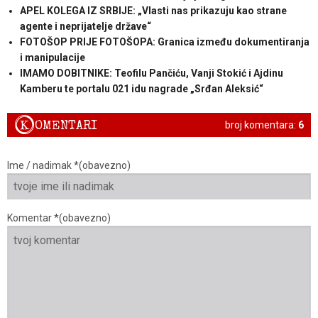
APEL KOLEGA IZ SRBIJE: „Vlasti nas prikazuju kao strane
agente i neprijatelje države“
FOTOŠOP PRIJE FOTOŠOPA: Granica između dokumentiranja
i manipulacije
IMAMO DOBITNIKE: Teofilu Pančiću, Vanji Stokić i Ajdinu
Kamberu te portalu 021 idu nagrade „Srđan Aleksić“
K
OMENTARI
broj komentara:
6
Ime / nadimak *(obavezno)
Komentar *(obavezno)