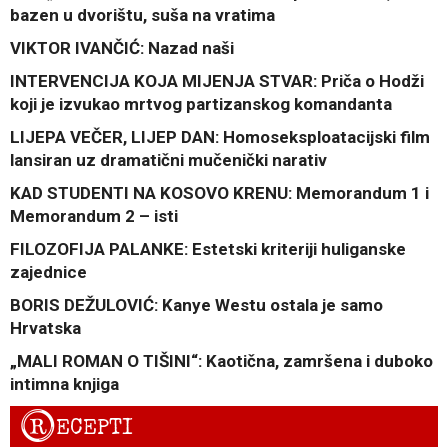
bazen u dvorištu, suša na vratima
VIKTOR IVANČIĆ: Nazad naši
INTERVENCIJA KOJA MIJENJA STVAR: Priča o Hodži
koji je izvukao mrtvog partizanskog komandanta
LIJEPA VEČER, LIJEP DAN: Homoseksploatacijski film
lansiran uz dramatični mučenički narativ
KAD STUDENTI NA KOSOVO KRENU: Memorandum 1 i
Memorandum 2 – isti
FILOZOFIJA PALANKE: Estetski kriteriji huliganske
zajednice
BORIS DEŽULOVIĆ: Kanye Westu ostala je samo
Hrvatska
„MALI ROMAN O TIŠINI“: Kaotična, zamršena i duboko
intimna knjiga
R
ECEPTI