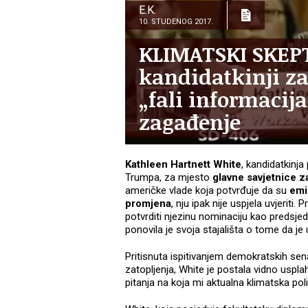
E.K.
10. STUDENOG 2017.
KLIMATSKI SKEPT
kandidatkinji za
„fali informacij
zagađenje
Kathleen Hartnett White
, kandidatkinj
Trumpa, za mjesto
glavne savjetnice za
američke vlade koja potvrđuje da su
emi
promjena
, nju ipak nije uspjela uvjeriti.
potvrditi njezinu nominaciju kao predsjeda
ponovila je svoja stajališta o tome da je 
Pritisnuta ispitivanjem demokratskih se
zatopljenja, White je postala vidno uspl
pitanja na koja mi aktualna klimatska pol