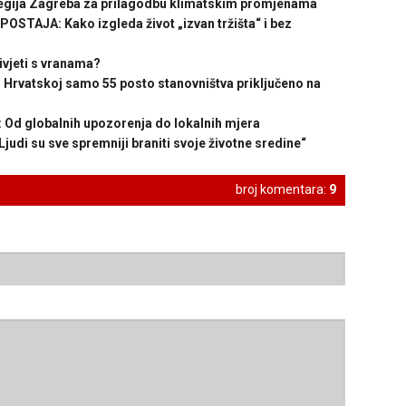
gija Zagreba za prilagodbu klimatskim promjenama
TAJA: Kako izgleda život „izvan tržišta“ i bez
vjeti s vranama?
 Hrvatskoj samo 55 posto stanovništva priključeno na
d globalnih upozorenja do lokalnih mjera
i su sve spremniji braniti svoje životne sredine“
broj komentara:
9