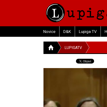
Novice
D&K
Lupiga TV
H
LUPIGATV