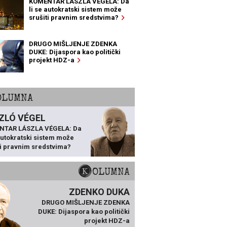
KOMENTAR LÁSZLA VÉGELA: Da
li se autokratski sistem može
srušiti pravnim sredstvima?
DRUGO MIŠLJENJE ZDENKA
DUKE: Dijaspora kao politički
projekt HDZ-a
KOLUMNA
ZLÓ VÉGEL
NTAR LÁSZLA VÉGELA: Da
 autokratski sistem može
ti pravnim sredstvima?
KOLUMNA
ZDENKO DUKA
DRUGO MIŠLJENJE ZDENKA
DUKE: Dijaspora kao politički
projekt HDZ-a