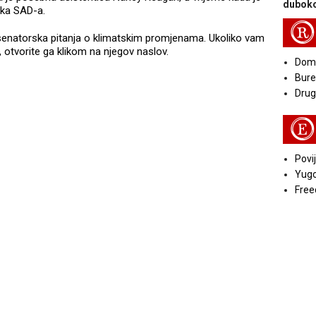
duboko
ika SAD-a.
R
senatorska pitanja o klimatskim promjenama. Ukoliko vam
 otvorite ga klikom na njegov naslov.
Doma
Bure
Druga
E
Povij
Yugo
Free