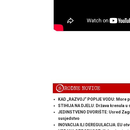
S
RODNE NOVICE
KAD „RAZVOJ“ POPIJE VODU: More pre
STIHIJA NA DJELU: Država krenula u st
JEDINSTVENO DVORIŠTE: Usred Zagreba 
susjedstvo
INOVACIJA ILI DEREGULACIJA: EU otvo