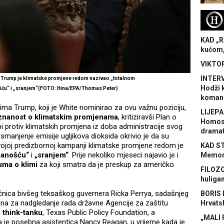
H
KAD „R
kućom,
VIKTOR
INTERV
i Trump je klimatske promjene redom nazivao „totalnom
Hodži 
ću“ i „sranjem“(FOTO: Hina/EPA/Thomas Peter)
koman
a Trump, koji je White nominirao za ovu važnu poziciju,
LIJEPA
 znanost o klimatskim promjenama
, kritiziravši Plan o
Homose
rbi protiv klimatskih promjena iz doba administracije svog
dramat
anjenje emisije ugljikova dioksida okrivio je da su
U svojoj predizbornoj kampanji klimatske promjene redom je
KAD S
nanošću“
i
„sranjem“
. Prije nekoliko mjeseci najavio je i
Memora
uma o klimi
za koji smatra da je preskup za američko
FILOZO
huliga
oćnica bivšeg teksaškog guvernera Ricka Perrya, sadašnjeg
BORIS 
na za nadgledanje rada državne Agencije za zaštitu
Hrvats
 think-tanku
, Texas Public Policy Foundation, a
„MALI 
a je posebna asistentica Nancy Reagan, u vrijeme kada je