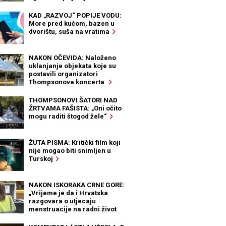
KAD „RAZVOJ“ POPIJE VODU:
More pred kućom, bazen u
dvorištu, suša na vratima
NAKON OČEVIDA: Naloženo
uklanjanje objekata koje su
postavili organizatori
Thompsonova koncerta
THOMPSONOVI ŠATORI NAD
ŽRTVAMA FAŠISTA: „Oni očito
mogu raditi štogod žele“
ŽUTA PISMA: Kritički film koji
nije mogao biti snimljen u
Turskoj
NAKON ISKORAKA CRNE GORE:
„Vrijeme je da i Hrvatska
razgovara o utjecaju
menstruacije na radni život
žena“