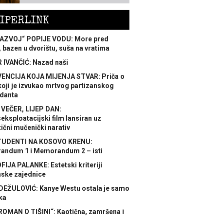
IPERLINK
AZVOJ“ POPIJE VODU: More pred
 bazen u dvorištu, suša na vratima
 IVANČIĆ: Nazad naši
ENCIJA KOJA MIJENJA STVAR: Priča o
koji je izvukao mrtvog partizanskog
danta
 VEČER, LIJEP DAN:
ksploatacijski film lansiran uz
ični mučenički narativ
TUDENTI NA KOSOVO KRENU:
ndum 1 i Memorandum 2 – isti
FIJA PALANKE: Estetski kriteriji
nske zajednice
DEŽULOVIĆ: Kanye Westu ostala je samo
ka
ROMAN O TIŠINI“: Kaotična, zamršena i