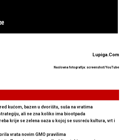
Lupiga.Com
Naslovna fotografija: screenshot/YouTube
d kućom, bazen u dvorištu, suša na vratima
rategiju, ali ne zna koliko ima biootpada
krije se zelena oaza u kojoj se susreću kultura, vrt i
rila vrata novim GMO pravilima