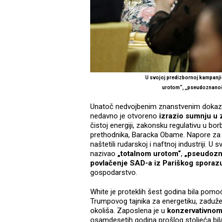
U svojoj predizbornoj kampanj
urotom“, „pseudoznanoš
Unatoč nedvojbenim znanstvenim dokazim
nedavno je otvoreno
izrazio sumnju u
čistoj energiji, zakonsku regulativu u bo
prethodnika, Baracka Obame. Napore za sm
naštetili rudarskoj i naftnoj industriji. 
nazivao
„totalnom urotom“
,
„pseudoz
povlačenje SAD-a iz Pariškog sporaz
gospodarstvo.
White je proteklih šest godina bila pom
Trumpovog tajnika za energetiku, zaduže
okoliša. Zaposlena je u
konzervativnom
osamdesetih godina prošlog stoljeća bil