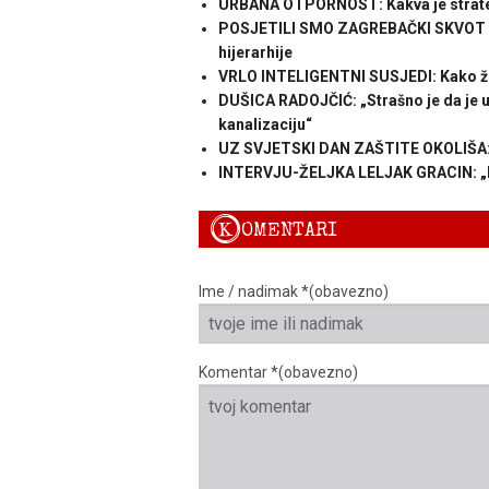
URBANA OTPORNOST: Kakva je strate
POSJETILI SMO ZAGREBAČKI SKVOT POS
hijerarhije
VRLO INTELIGENTNI SUSJEDI: Kako ži
DUŠICA RADOJČIĆ: „Strašno je da je u
kanalizaciju“
UZ SVJETSKI DAN ZAŠTITE OKOLIŠA: O
INTERVJU-ŽELJKA LELJAK GRACIN: „Ljud
K
OMENTARI
Ime / nadimak *(obavezno)
Komentar *(obavezno)