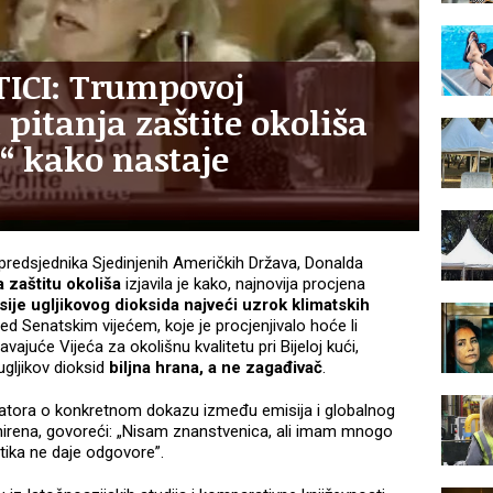
ICI: Trumpovoj
 pitanja zaštite okoliša
a“ kako nastaje
a predsjednika Sjedinjenih Američkih Država, Donalda
 zaštitu okoliša
izjavila je kako, najnovija procjena
sije ugljikovog dioksida najveći uzrok klimatskih
 Pred Senatskim vijećem, koje je procjenjivalo hoće li
vajuće Vijeća za okolišnu kvalitetu pri Bijeloj kući,
ugljikov dioksid
biljna hrana, a ne zagađivač
.
natora o konkretnom dokazu između emisija i globalnog
ahirena, govoreći: „Nisam znanstvenica, ali imam mnogo
itika ne daje odgovore”.