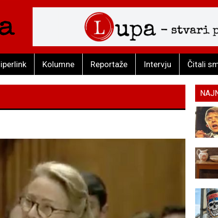
iperlink
Kolumne
Reportaže
Intervju
Čitali s
NAJ