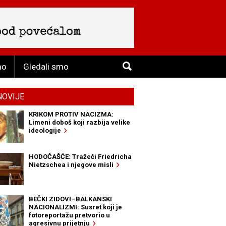
mo
Gledali smo
NOVIJE
KRIKOM PROTIV NACIZMA:
Limeni doboš koji razbija velike
ideologije
HODOČAŠĆE: Tražeći Friedricha
Nietzschea i njegove misli
BEČKI ZIDOVI–BALKANSKI
NACIONALIZMI: Susret koji je
fotoreportažu pretvorio u
agresivnu prijetnju