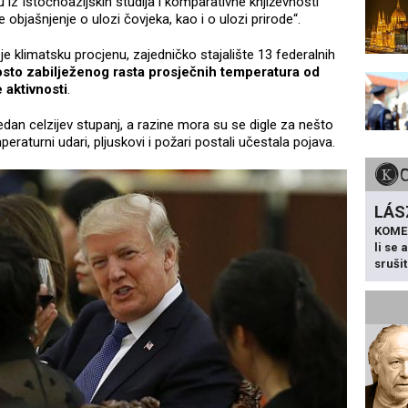
 iz Istočnoazijskih studija i komparativne književnosti
e objašnjenje o ulozi čovjeka, kao i o ulozi prirode“.
 je klimatsku procjenu, zajedničko stajalište 13 federalnih
osto zabilježenog rasta prosječnih temperatura od
 aktivnosti
.
edan celzijev stupanj, a razine mora su se digle za nešto
raturni udari, pljuskovi i požari postali učestala pojava.
LÁS
KOME
li se
sruši