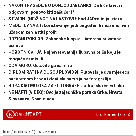
NAKON TRAGEDIJE U DONJOJ JABLANICI: Da li će krivci i
odgovorni ponovo biti zaštićeni?
STVARNI (NE)ŽIVOT NA LASTOVU: Kad JADrolinija izigra
MEDIJI DANAS: Iskorištavanje ljudi pogođenih nezamislivim
užasom za vlastiti profit
BOŽIĆNI POKLON: Zakonske klopke u interesu privatnog
biznisa
HOBOTNICA I JA: Najneverovatnija ljubavna priča koju je
moguće zamisliti
ODA MORU: Ostavite ga na miru
DIPLOMIRATI NA DUGOJ PLOVIDBI: Putovala je dva mjeseca
na teretnom brodu i donijela nam sjajne fotografije
BURA KAO MUZIKA ZA FOTOGRAFE: Jadranska četvrtinka
NE NAFTI (VIDEO): Ovo je zajednička poruka Grka, Hrvata,
Slovenaca, Španjolaca...
K
OMENTARI
broj komentara:
2
Ime / nadimak *(obavezno)