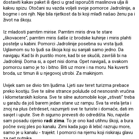
dostaviti kakav paket ili djeci u grad isporučiti maslinova ulja ili
kakvu spizu. Otočani su vazda voljeli svoje pomorce Jadrolinije, a
bogme i oni njih. Nije bila rijetkost da bi koji mlađi našao ženu pa i
život na škoju.
Iz mladosti pamtim mirise. Pamtim miris drva te stare
„škovacere“, pamtim miris šalše iz brodske kuhinje i miris plahti
postelje u kabini. Pomorci Jadrolinije posebna su vrsta ljudi.
Uglavnom su to ljudi sa škoja koji su sanjali samo jedno. Da
navigaju. Kad bi ih pustilo more, kad bi se skućili, završili bi na
Jadroliniji. Doma si, a opet nisi doma. Opet navigaš, a svakom
pomorcu samo je to i bitno. Biti uz more i na moru. Na kuverti
broda, uz timun ili u njegovoj utrobi. Za makinjom.
Uvijek sam se divio tim ljudima. Ljeti sav teret turizma prebace
preko kostiju. Sve te silne strance polulude od nesnosnih vrućina
i kilometarskih kolona. Sve te silne automobile koje „stivati“ treba
u garažu da još barem jedan stane uz rampu. Sva ta vrela ljeta i
znoj na plus četrdeset, razumjeti sve te turiste i domaće, dati im
savjet i upute. Sve ih sigurno prevesti do odredišta. No, najviše
sam posadu cijenio
radi zima
. To je ono kad utihnu škoji, a bura
počne svoj ples po kanalu. Zimi kada jugo ili lebić razruju more,
samo je u kanalu - trajekt. I pomorci na njemu koji riskiraju glavu
za pet putnika.