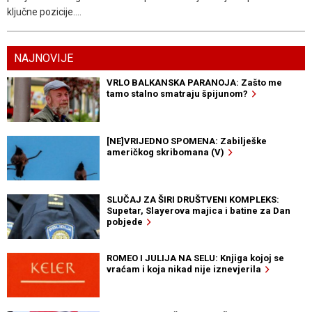
ključne pozicije....
NAJNOVIJE
VRLO BALKANSKA PARANOJA: Zašto me
tamo stalno smatraju špijunom?
[NE]VRIJEDNO SPOMENA: Zabilješke
američkog skribomana (V)
SLUČAJ ZA ŠIRI DRUŠTVENI KOMPLEKS:
Supetar, Slayerova majica i batine za Dan
pobjede
ROMEO I JULIJA NA SELU: Knjiga kojoj se
vraćam i koja nikad nije iznevjerila