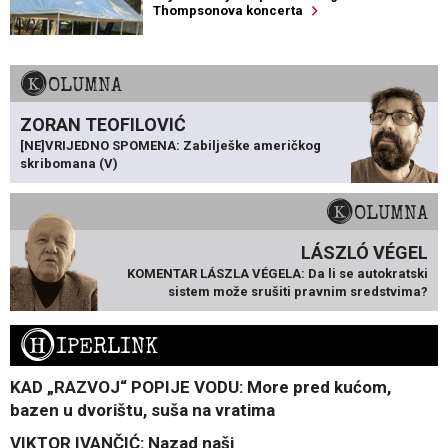
Thompsonova koncerta
KOLUMNA
ZORAN TEOFILOVIĆ
[NE]VRIJEDNO SPOMENA: Zabilješke američkog
skribomana (V)
KOLUMNA
LÁSZLÓ VÉGEL
KOMENTAR LÁSZLA VÉGELA: Da li se autokratski
sistem može srušiti pravnim sredstvima?
H
IPERLINK
KAD „RAZVOJ“ POPIJE VODU: More pred kućom,
bazen u dvorištu, suša na vratima
VIKTOR IVANČIĆ: Nazad naši