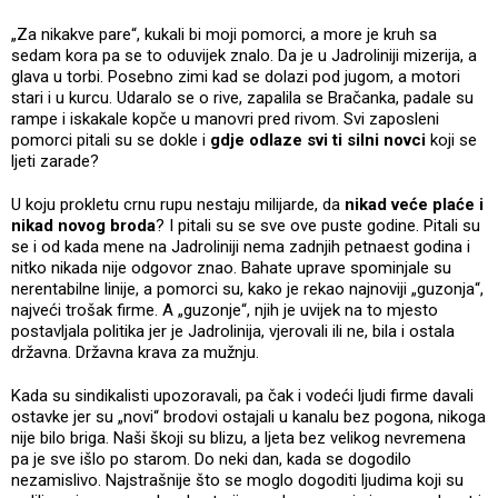
„Za nikakve pare“, kukali bi moji pomorci, a more je kruh sa
sedam kora pa se to oduvijek znalo. Da je u Jadroliniji mizerija, a
glava u torbi. Posebno zimi kad se dolazi pod jugom, a motori
stari i u kurcu. Udaralo se o rive, zapalila se Bračanka, padale su
rampe i iskakale kopče u manovri pred rivom. Svi zaposleni
pomorci pitali su se dokle i
gdje odlaze svi ti silni novci
koji se
ljeti zarade?
U koju prokletu crnu rupu nestaju milijarde, da
nikad veće plaće i
nikad novog broda
? I pitali su se sve ove puste godine. Pitali su
se i od kada mene na Jadroliniji nema zadnjih petnaest godina i
nitko nikada nije odgovor znao. Bahate uprave spominjale su
nerentabilne linije, a pomorci su, kako je rekao najnoviji „guzonja“,
najveći trošak firme. A „guzonje“, njih je uvijek na to mjesto
postavljala politika jer je Jadrolinija, vjerovali ili ne, bila i ostala
državna. Državna krava za mužnju.
Kada su sindikalisti upozoravali, pa čak i vodeći ljudi firme davali
ostavke jer su „novi“ brodovi ostajali u kanalu bez pogona, nikoga
nije bilo briga. Naši škoji su blizu, a ljeta bez velikog nevremena
pa je sve išlo po starom. Do neki dan, kada se dogodilo
nezamislivo. Najstrašnije što se moglo dogoditi ljudima koji su