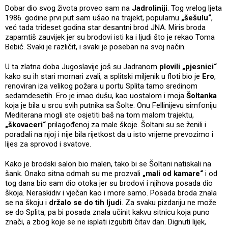
Dobar dio svog života proveo sam na
Jadroliniji
. Tog vrelog ljeta
1986. godine prvi put sam ušao na trajekt, popularnu
„šešulu“
,
već tada trideset godina star desantni brod JNA. Miris broda
zapamtiš zauvijek jer su brodovi isti ka i ljudi što je rekao Toma
Bebić. Svaki je različit, i svaki je poseban na svoj način.
U ta zlatna doba Jugoslavije još su Jadranom
plovili „pjesnici“
kako su ih stari mornari zvali, a splitski miljenik u floti bio je
Ero
,
renoviran iza velikog požara u portu Splita tamo sredinom
sedamdesetih. Ero je imao dušu, kao uostalom i moja
Šoltanka
koja je bila u srcu svih putnika sa Šolte. Onu Fellinijevu simfoniju
Mediterana mogli ste osjetiti baš na tom malom trajektu,
„škovaceri“
prilagođenoj za male škoje. Šoltani su se ženili i
porađali na njoj i nije bila rijetkost da u isto vrijeme prevozimo i
lijes za sprovod i svatove.
Kako je brodski salon bio malen, tako bi se Šoltani natiskali na
šank. Onako sitna odmah su me prozvali
„mali od kamare“
i od
tog dana bio sam dio otoka jer su brodovi i njihova posada dio
škoja. Neraskidiv i vječan kao i more samo. Posada broda znala
se na škoju i
držalo se do tih ljudi
. Za svaku pizdariju ne može
se do Splita, pa bi posada znala učinit kakvu sitnicu koja puno
znači, a zbog koje se ne isplati izgubiti čitav dan. Dignuti lijek,