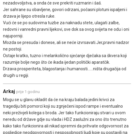
nezadovoljstva, a onda će sve prekriti ruzmarin i šaš.
Jer sahrane su obavljene, govori odrzani, počasni plotuni ispaljeni i
drzava je lijepo otresla ruke.
Vući će se po sudovima tuzbe za naknadu stete, ulagati zalbe,
redovni i vanredni pravni lijekovi, sve dok sa ovog svijeta ne odu i oni
najuporniji.
Mozda se presuda i donese, ali se neće izvrsavati.Jer,pravni nadzor
ne postoji.
Ostaje kratko, tuzno i melankolično sjećanje dječaka sa škvera koji
razumije bolje nego što će ikada ijedan politički aparatčik.
Drzava prosperiteta, blagostanja i humanosti......ništa drugačija od
drugih u regiji.
Arkaj
prije 1 godinu
Mogu se u glavu okladit da će na kraju balada jedini krivci za
tragediju biti pomorci koji su zgnječeni ispod rampe i eventualno
neki preživjeli kolega s broda. Jer tako funkcioniraju stvari u ovom
neredu od države gdje su vlada i HDZ zaslužni za ono što trenutno
kako tako funkcionira ali nikad spremni da prihvate odgovornost za
posljedice neodgovornosti i nesposobnosti ljudi koje su postavili na