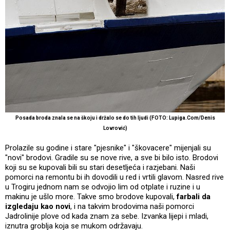
Posada broda znala se na škoju i držalo se do tih ljudi (FOTO: Lupiga.Com/Denis
Lovrović)
Prolazile su godine i stare "pjesnike" i "škovacere" mijenjali su
"novi" brodovi. Gradile su se nove rive, a sve bi bilo isto. Brodovi
koji su se kupovali bili su stari desetljeća i razjebani. Naši
pomorci na remontu bi ih dovodili u red i vrtili glavom. Nasred rive
u Trogiru jednom nam se odvojio lim od otplate i ruzine i u
makinu je ušlo more. Takve smo brodove kupovali,
farbali da
izgledaju kao novi
, i na takvim brodovima naši pomorci
Jadrolinije plove od kada znam za sebe. Izvanka lijepi i mladi,
iznutra groblja koja se mukom održavaju.