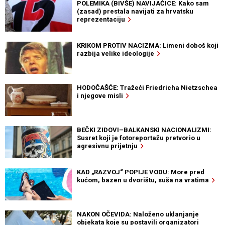
POLEMIKA (BIVŠE) NAVIJAČICE: Kako sam
(zasad) prestala navijati za hrvatsku
reprezentaciju
KRIKOM PROTIV NACIZMA: Limeni doboš koji
razbija velike ideologije
HODOČAŠĆE: Tražeći Friedricha Nietzschea
i njegove misli
BEČKI ZIDOVI–BALKANSKI NACIONALIZMI:
Susret koji je fotoreportažu pretvorio u
agresivnu prijetnju
KAD „RAZVOJ“ POPIJE VODU: More pred
kućom, bazen u dvorištu, suša na vratima
NAKON OČEVIDA: Naloženo uklanjanje
objekata koje su postavili organizatori