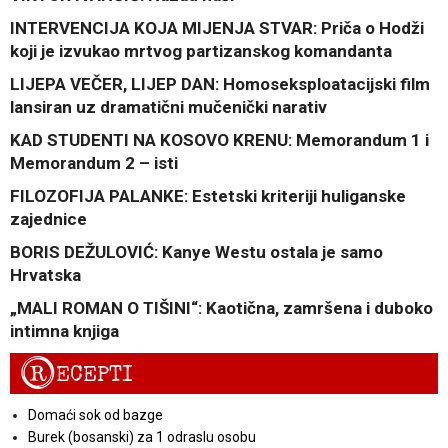
INTERVENCIJA KOJA MIJENJA STVAR: Priča o Hodži
koji je izvukao mrtvog partizanskog komandanta
LIJEPA VEČER, LIJEP DAN: Homoseksploatacijski film
lansiran uz dramatični mučenički narativ
KAD STUDENTI NA KOSOVO KRENU: Memorandum 1 i
Memorandum 2 – isti
FILOZOFIJA PALANKE: Estetski kriteriji huliganske
zajednice
BORIS DEŽULOVIĆ: Kanye Westu ostala je samo
Hrvatska
„MALI ROMAN O TIŠINI“: Kaotična, zamršena i duboko
intimna knjiga
R
ECEPTI
Domaći sok od bazge
Burek (bosanski) za 1 odraslu osobu