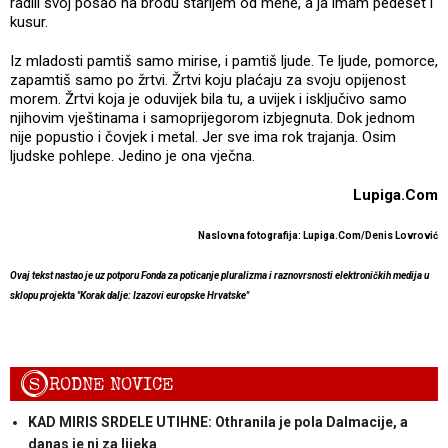
radili svoj posao na brodu starijem od mene, a ja imam pedeset i
kusur.
Iz mladosti pamtiš samo mirise, i pamtiš ljude. Te ljude, pomorce,
zapamtiš samo po žrtvi. Žrtvi koju plaćaju za svoju opijenost
morem. Žrtvi koja je oduvijek bila tu, a uvijek i isključivo samo
njihovim vještinama i samoprijegorom izbjegnuta. Dok jednom
nije popustio i čovjek i metal. Jer sve ima rok trajanja. Osim
ljudske pohlepe. Jedino je ona vječna.
Lupiga.Com
Naslovna fotografija: Lupiga.Com/Denis Lovrović
Ovaj tekst nastao je uz potporu Fonda za poticanje pluralizma i raznovrsnosti elektroničkih medija u
sklopu projekta "Korak dalje: Izazovi europske Hrvatske"
S
RODNE NOVICE
KAD MIRIS SRDELE UTIHNE: Othranila je pola Dalmacije, a
danas je ni za lijeka