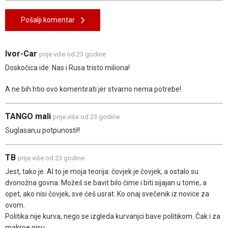
Pošalji komentar
Ivor-Car
prije više od 23 godine
Doskočica ide: Nas i Rusa tristo miliona!
A ne bih htio ovo komentirati jer stvarno nema potrebe!
TANGO mali
prije više od 23 godine
Suglasan,u potpunosti!!
TB
prije više od 23 godine
Jest, tako je. Al to je moja teorija: čovjek je čovjek, a ostalo su
dvonožna govna. Možeš se bavit bilo čime i biti sijajan u tome, a
opet, ako nisi čovjek, sve ćeš usrat. Ko onaj svečenik iz novice za
ovom.
Politika nije kurva, nego se izgleda kurvanjci bave politikom. Čak i za
makroe nisu.