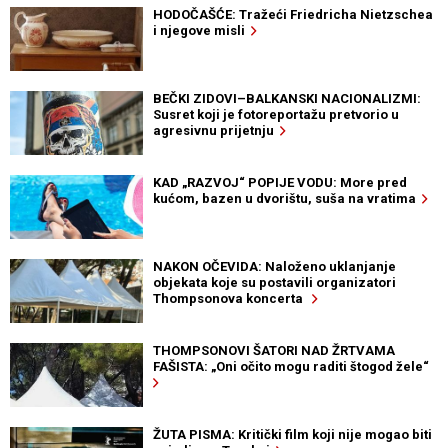
HODOČAŠĆE: Tražeći Friedricha Nietzschea
i njegove misli
BEČKI ZIDOVI–BALKANSKI NACIONALIZMI:
Susret koji je fotoreportažu pretvorio u
agresivnu prijetnju
KAD „RAZVOJ“ POPIJE VODU: More pred
kućom, bazen u dvorištu, suša na vratima
NAKON OČEVIDA: Naloženo uklanjanje
objekata koje su postavili organizatori
Thompsonova koncerta
THOMPSONOVI ŠATORI NAD ŽRTVAMA
FAŠISTA: „Oni očito mogu raditi štogod žele“
ŽUTA PISMA: Kritički film koji nije mogao biti