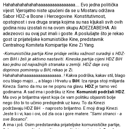
Hahahahahahahahaaaaaaaaaaaaaaaa..... Evo jedna politička
vijest. Vjerojatno niste upućeni da se u Mostaru održava
Sabor HDZ-a Bosne i Hercegovine. Konstitutivnost,
opstojnost i sva druga sranja kojima su nas kljukali svih ovih
godina nisu izostali ni na ovom skupu ADEZEABEIHA. Ali
adezeovci su ovaj put imali i goste. A poslušajte što je rekao
gost iz prijateljske komunističke Kine, predstavnik
Centralnog Komiteta Komipartije Kine Zi Yang.
-
Komunistička partija Kine pridaje veliku važnost suradnji s HDZ-
om BiH i želi je aktivno nastaviti. Kineska partija cijeni HDZ BiH
kao jednu od najvažnijih stranaka u zemlji. HDZ daje svoj
doprinos pomirenju u BiH
, rekao je Zi.
Hahahahahaaaaaaaaaaaaaaaa...! Kakva podrška, kakav stil, blago
ocu blago majci...., a blago i Hrvatu u
BiH
. Iza njega stoji milijarda
Kineza. Samo da mu se ne popnu na glavu.
HDZ
je tamo već
godinama. A sad ima i podršku iz Kine.
Komunisti podržali HDZ
.
Ma ovo je briljantna vijest koja će vam politiku objasniti bolje
nego što bi to učinio predsjednik uz kavu. To da Kinezi
podržavaju HDZ BiH - naprosto briljantno. E moji dragi Kinezi.
Jeste li i vi, kao i ovi, od zla oca i gore matere. "
Sami stranci - a
sve Bosanci
".
A ima i još. Osim predstavnika prijateljske komunističke partije,