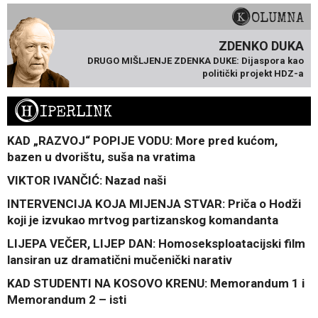
KOLUMNA
ZDENKO DUKA
DRUGO MIŠLJENJE ZDENKA DUKE: Dijaspora kao
politički projekt HDZ-a
H
IPERLINK
KAD „RAZVOJ“ POPIJE VODU: More pred kućom,
bazen u dvorištu, suša na vratima
VIKTOR IVANČIĆ: Nazad naši
INTERVENCIJA KOJA MIJENJA STVAR: Priča o Hodži
koji je izvukao mrtvog partizanskog komandanta
LIJEPA VEČER, LIJEP DAN: Homoseksploatacijski film
lansiran uz dramatični mučenički narativ
KAD STUDENTI NA KOSOVO KRENU: Memorandum 1 i
Memorandum 2 – isti