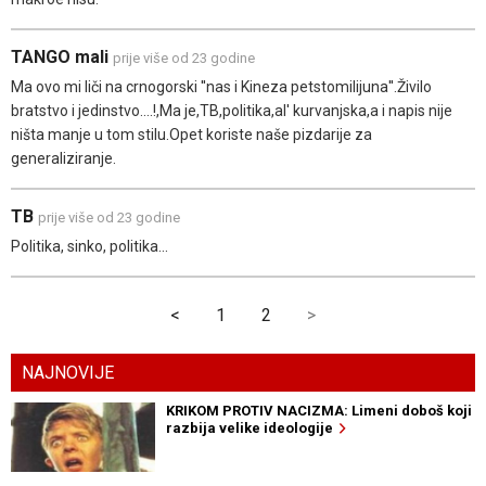
TANGO mali
prije više od 23 godine
Ma ovo mi liči na crnogorski ''nas i Kineza petstomilijuna''.Živilo
bratstvo i jedinstvo....!,Ma je,TB,politika,al' kurvanjska,a i napis nije
ništa manje u tom stilu.Opet koriste naše pizdarije za
generaliziranje.
TB
prije više od 23 godine
Politika, sinko, politika...
<
1
2
>
NAJNOVIJE
KRIKOM PROTIV NACIZMA: Limeni doboš koji
razbija velike ideologije