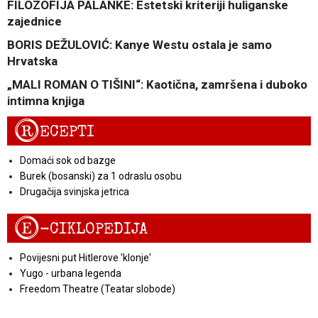
FILOZOFIJA PALANKE: Estetski kriteriji huliganske
zajednice
BORIS DEŽULOVIĆ: Kanye Westu ostala je samo
Hrvatska
„MALI ROMAN O TIŠINI“: Kaotična, zamršena i duboko
intimna knjiga
R
ECEPTI
Domaći sok od bazge
Burek (bosanski) za 1 odraslu osobu
Drugačija svinjska jetrica
E
-CIKLOPEDIJA
Povijesni put Hitlerove 'klonje'
Yugo - urbana legenda
Freedom Theatre (Teatar slobode)