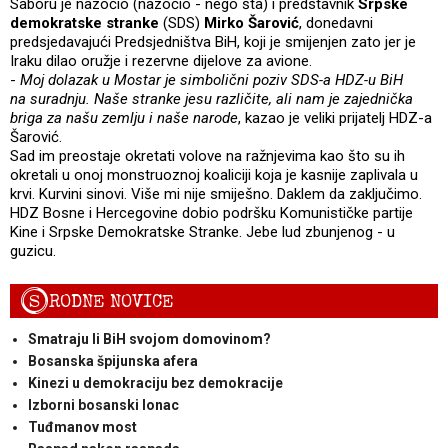
Saboru je nazočio (nazočio - nego šta) i predstavnik
Srpske
demokratske stranke
(SDS)
Mirko Šarović
, donedavni
predsjedavajući Predsjedništva BiH, koji je smijenjen zato jer je
Iraku dilao oružje i rezervne dijelove za avione.
-
Moj dolazak u Mostar je simbolični poziv SDS-a HDZ-u BiH
na suradnju. Naše stranke jesu različite, ali nam je zajednička
briga za našu zemlju i naše narode
, kazao je veliki prijatelj HDZ-a
Šarović.
Sad im preostaje okretati volove na ražnjevima kao što su ih
okretali u onoj monstruoznoj koaliciji koja je kasnije zaplivala u
krvi. Kurvini sinovi. Više mi nije smiješno. Daklem da zaključimo.
HDZ Bosne i Hercegovine dobio podršku Komunističke partije
Kine i Srpske Demokratske Stranke. Jebe lud zbunjenog - u
guzicu.
S
RODNE NOVICE
Smatraju li BiH svojom domovinom?
Bosanska špijunska afera
Kinezi u demokraciju bez demokracije
Izborni bosanski lonac
Tuđmanov most