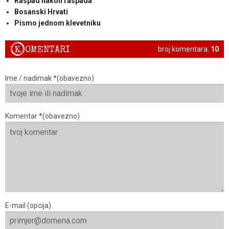
Raspad nakon raspada
Bosanski Hrvati
Pismo jednom klevetniku
K
OMENTARI
broj komentara:
10
Ime / nadimak *(obavezno)
Komentar *(obavezno)
E-mail (opcija)