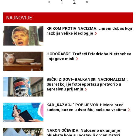
<
1
2
>
NAJNOVIJE
KRIKOM PROTIV NACIZMA: Limeni doboš koji
razbija velike ideologije
HODOČAŠĆE: Tražeći Friedricha Nietzschea
i njegove misli
BEČKI ZIDOVI–BALKANSKI NACIONALIZMI:
Susret koji je fotoreportažu pretvorio u
agresivnu prijetnju
KAD „RAZVOJ“ POPIJE VODU: More pred
kućom, bazen u dvorištu, suša na vratima
NAKON OČEVIDA: Naloženo uklanjanje
objekata koje su postavili organizatori