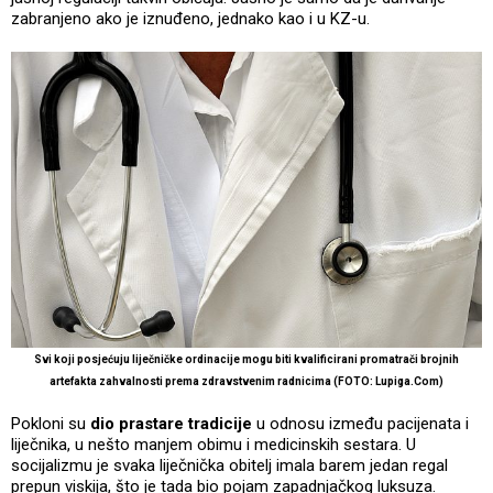
zabranjeno ako je iznuđeno, jednako kao i u KZ-u.
Svi koji posjećuju liječničke ordinacije mogu biti kvalificirani promatrači brojnih
artefakta zahvalnosti prema zdravstvenim radnicima (FOTO: Lupiga.Com)
Pokloni su
dio prastare tradicije
u odnosu između pacijenata i
liječnika, u nešto manjem obimu i medicinskih sestara. U
socijalizmu je svaka liječnička obitelj imala barem jedan regal
prepun viskija, što je tada bio pojam zapadnjačkog luksuza.