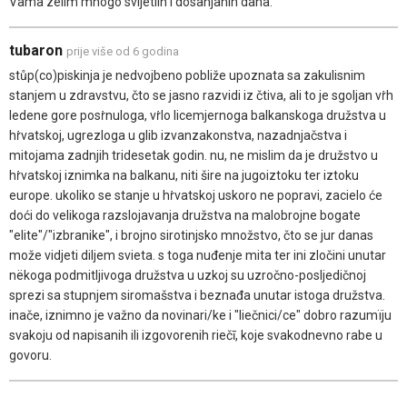
Vama zelim mnogo svijetlih i dosanjanih dana.
tubaron
prije više od 6 godina
stůp(co)piskinja je nedvojbeno pobliže upoznata sa zakulisnim
stanjem u zdravstvu, čto se jasno razvidi iz čtiva, ali to je sgoljan vṙh
ledene gore posṙnuloga, vṙlo licemjernoga balkanskoga družstva u
hṙvatskoj, ugrezloga u glib izvanzakonstva, nazadnjačstva i
mitojama zadnjih tridesetak godin. nu, ne mislim da je družstvo u
hṙvatskoj iznimka na balkanu, niti šire na jugoiztoku ter iztoku
europe. ukoliko se stanje u hṙvatskoj uskoro ne popravi, zacielo će
doći do velikoga razslojavanja družstva na malobrojne bogate
"elite"/"izbranike", i brojno sirotinjsko množstvo, čto se jur danas
može vidjeti diljem svieta. s toga nuđenje mita ter ini zločini unutar
nëkoga podmitljivoga družstva u uzkoj su uzročno-posljedičnoj
sprezi sa stupnjem siromašstva i beznađa unutar istoga družstva.
inače, iznimno je važno da novinari/ke i "liečnici/ce" dobro razumïju
svakoju od napisanih ili izgovorenih riečī, koje svakodnevno rabe u
govoru.