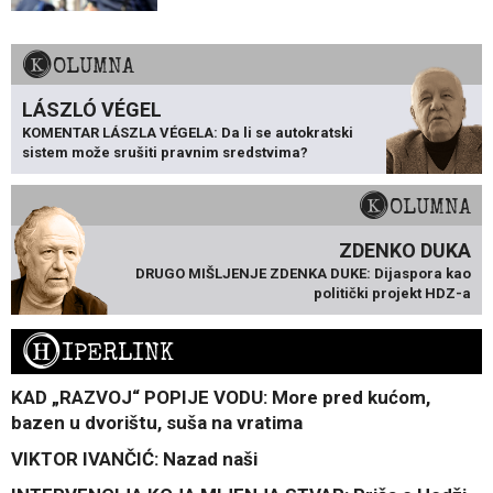
KOLUMNA
LÁSZLÓ VÉGEL
KOMENTAR LÁSZLA VÉGELA: Da li se autokratski
sistem može srušiti pravnim sredstvima?
KOLUMNA
ZDENKO DUKA
DRUGO MIŠLJENJE ZDENKA DUKE: Dijaspora kao
politički projekt HDZ-a
H
IPERLINK
KAD „RAZVOJ“ POPIJE VODU: More pred kućom,
bazen u dvorištu, suša na vratima
VIKTOR IVANČIĆ: Nazad naši