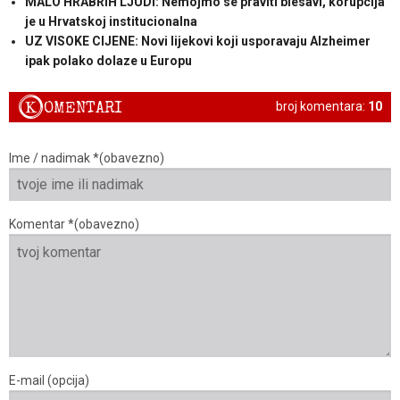
MALO HRABRIH LJUDI: Nemojmo se praviti blesavi, korupcija
je u Hrvatskoj institucionalna
UZ VISOKE CIJENE: Novi lijekovi koji usporavaju Alzheimer
ipak polako dolaze u Europu
K
OMENTARI
broj komentara:
10
Ime / nadimak *(obavezno)
Komentar *(obavezno)
E-mail (opcija)