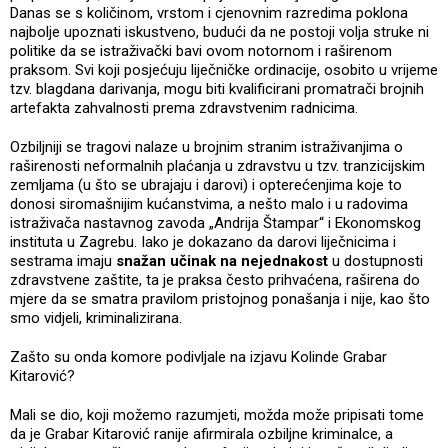
Danas se s količinom, vrstom i cjenovnim razredima poklona
najbolje upoznati iskustveno, budući da ne postoji volja struke ni
politike da se istraživački bavi ovom notornom i raširenom
praksom. Svi koji posjećuju liječničke ordinacije, osobito u vrijeme
tzv. blagdana darivanja, mogu biti kvalificirani promatrači brojnih
artefakta zahvalnosti prema zdravstvenim radnicima.
Ozbiljniji se tragovi nalaze u brojnim stranim istraživanjima o
raširenosti neformalnih plaćanja u zdravstvu u tzv. tranzicijskim
zemljama (u što se ubrajaju i darovi) i opterećenjima koje to
donosi siromašnijim kućanstvima, a nešto malo i u radovima
istraživača nastavnog zavoda „Andrija Štampar“ i Ekonomskog
instituta u Zagrebu. Iako je dokazano da darovi liječnicima i
sestrama imaju
snažan učinak na nejednakost
u dostupnosti
zdravstvene zaštite, ta je praksa često prihvaćena, raširena do
mjere da se smatra pravilom pristojnog ponašanja i nije, kao što
smo vidjeli, kriminalizirana.
Zašto su onda komore podivljale na izjavu Kolinde Grabar
Kitarović?
Mali se dio, koji možemo razumjeti, možda može pripisati tome
da je Grabar Kitarović ranije afirmirala ozbiljne kriminalce, a