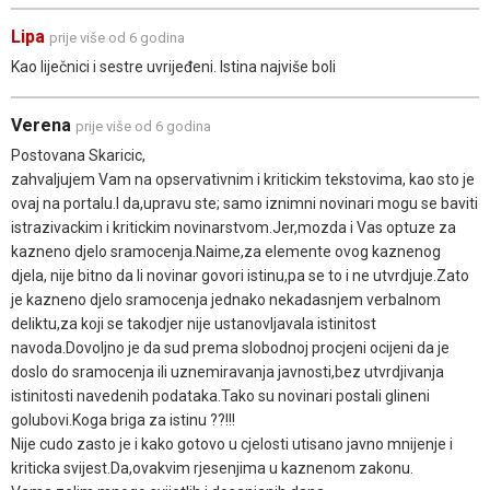
Lipa
prije više od 6 godina
Kao liječnici i sestre uvrijeđeni. Istina najviše boli
Verena
prije više od 6 godina
Postovana Skaricic,
zahvaljujem Vam na opservativnim i kritickim tekstovima, kao sto je
ovaj na portalu.I da,upravu ste; samo iznimni novinari mogu se baviti
istrazivackim i kritickim novinarstvom.Jer,mozda i Vas optuze za
kazneno djelo sramocenja.Naime,za elemente ovog kaznenog
djela, nije bitno da li novinar govori istinu,pa se to i ne utvrdjuje.Zato
je kazneno djelo sramocenja jednako nekadasnjem verbalnom
deliktu,za koji se takodjer nije ustanovljavala istinitost
navoda.Dovoljno je da sud prema slobodnoj procjeni ocijeni da je
doslo do sramocenja ili uznemiravanja javnosti,bez utvrdjivanja
istinitosti navedenih podataka.Tako su novinari postali glineni
golubovi.Koga briga za istinu ??!!!
Nije cudo zasto je i kako gotovo u cjelosti utisano javno mnijenje i
kriticka svijest.Da,ovakvim rjesenjima u kaznenom zakonu.