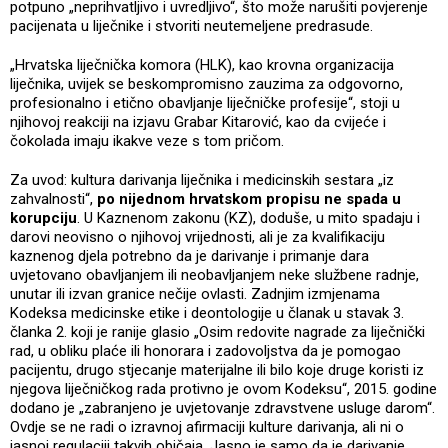
potpuno „neprihvatljivo i uvredljivo“, što može narušiti povjerenje
pacijenata u liječnike i stvoriti neutemeljene predrasude.
„Hrvatska liječnička komora (HLK), kao krovna organizacija
liječnika, uvijek se beskompromisno zauzima za odgovorno,
profesionalno i etično obavljanje liječničke profesije“, stoji u
njihovoj reakciji na izjavu Grabar Kitarović, kao da cvijeće i
čokolada imaju ikakve veze s tom pričom.
Za uvod: kultura darivanja liječnika i medicinskih sestara „iz
zahvalnosti“,
po nijednom hrvatskom propisu ne spada u
korupciju
. U Kaznenom zakonu (KZ), doduše, u mito spadaju i
darovi neovisno o njihovoj vrijednosti, ali je za kvalifikaciju
kaznenog djela potrebno da je darivanje i primanje dara
uvjetovano obavljanjem ili neobavljanjem neke službene radnje,
unutar ili izvan granice nečije ovlasti. Zadnjim izmjenama
Kodeksa medicinske etike i deontologije u članak u stavak 3.
članka 2. koji je ranije glasio „Osim redovite nagrade za liječnički
rad, u obliku plaće ili honorara i zadovoljstva da je pomogao
pacijentu, drugo stjecanje materijalne ili bilo koje druge koristi iz
njegova liječničkog rada protivno je ovom Kodeksu“, 2015. godine
dodano je „zabranjeno je uvjetovanje zdravstvene usluge darom“.
Ovdje se ne radi o izravnoj afirmaciji kulture darivanja, ali ni o
jasnoj regulaciji takvih običaja. Jasno je samo da je darivanje