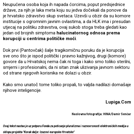
Neupućena osoba koja ih napada ćorcima, poput predsjednice
države, za njih je laka meta koju su jedva dočekali da ponove da
je hrvatsko zdravstvo skup svetaca. Uzevši u obzir da su komore
institucije s ogromnim javnim ovlastima, a da HLK ima i presudan
utjecaj na politiku zdravstva, ovaj sukob stoga treba gledati kao
jedan od brojnih simptoma
halucinatornog odnosa prema
korupciji u centrima političke moći
.
Dok prvi (Pantovčak) šalje tragikomičnu poruku da je korupcija
sve ono što je ispod politički i pravno kažnjivog, drugi (komore)
govore da u Hrvatskoj nema čak ni toga i kako smo toliko sterilni,
smjerni i profesionalni, da ni sitan znak ulizivanja javnom sektoru
od strane njegovih korisnika ne dolazi u obzir.
Kako smo unatoč tome toliko propali, to valjda nadilazi domašaje
njihove inteligencije.
Lupiga.Com
Naslovna fotografija: HINA/Damir Senčar
Ovaj tekst nastao je uz potporu Fonda za poticanje pluralizma i raznovrsnosti elektroničkih medija u
sklopu projekta "Korak dalje: Izazovi europske Hrvatske"