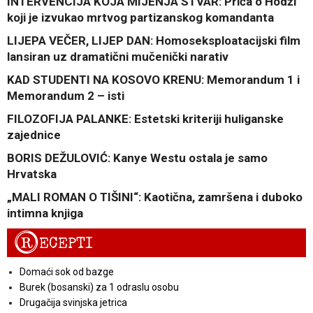
INTERVENCIJA KOJA MIJENJA STVAR: Priča o Hodži
koji je izvukao mrtvog partizanskog komandanta
LIJEPA VEČER, LIJEP DAN: Homoseksploatacijski film
lansiran uz dramatični mučenički narativ
KAD STUDENTI NA KOSOVO KRENU: Memorandum 1 i
Memorandum 2 – isti
FILOZOFIJA PALANKE: Estetski kriteriji huliganske
zajednice
BORIS DEŽULOVIĆ: Kanye Westu ostala je samo
Hrvatska
„MALI ROMAN O TIŠINI“: Kaotična, zamršena i duboko
intimna knjiga
R
ECEPTI
Domaći sok od bazge
Burek (bosanski) za 1 odraslu osobu
Drugačija svinjska jetrica