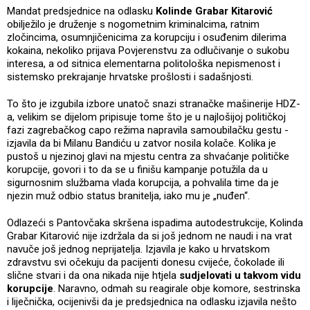
Mandat predsjednice na odlasku
Kolinde Grabar Kitarović
obilježilo je druženje s nogometnim kriminalcima, ratnim
zločincima, osumnjičenicima za korupciju i osuđenim dilerima
kokaina, nekoliko prijava Povjerenstvu za odlučivanje o sukobu
interesa, a od sitnica elementarna politološka nepismenost i
sistemsko prekrajanje hrvatske prošlosti i sadašnjosti.
To što je izgubila izbore unatoč snazi stranačke mašinerije HDZ-
a, velikim se dijelom pripisuje tome što je u najlošijoj političkoj
fazi zagrebačkog capo režima napravila samoubilačku gestu -
izjavila da bi Milanu Bandiću u zatvor nosila kolače. Kolika je
pustoš u njezinoj glavi na mjestu centra za shvaćanje političke
korupcije, govori i to da se u finišu kampanje potužila da u
sigurnosnim službama vlada korupcija, a pohvalila time da je
njezin muž odbio status branitelja, iako mu je „nuđen“.
Odlazeći s Pantovčaka skršena ispadima autodestrukcije, Kolinda
Grabar Kitarović nije izdržala da si još jednom ne naudi i na vrat
navuče još jednog neprijatelja. Izjavila je kako u hrvatskom
zdravstvu svi očekuju da pacijenti donesu cvijeće, čokolade ili
slične stvari i da ona nikada nije htjela
sudjelovati u takvom vidu
korupcije
. Naravno, odmah su reagirale obje komore, sestrinska
i liječnička, ocijenivši da je predsjednica na odlasku izjavila nešto