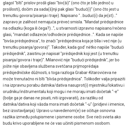
glagol "bīti" prislov prošli glasi "biv(ši)" (ono čto je bīlo jednoč u
prošlosti), dočim za sada(š)nji pak glasi "buduć(i)" (ono čto jest u
trenutku govora/pisanja i traje). Napisano "...buduć(i) da je(st)..."
zapravo je zalihost nemajuća prëveć smisla. "Mandat prëdsjednice
na odlazku (koga ili čega?)...", u stvarnosti izpravno napisano/rečeno
glasi, "mandat odlazeće/odhodeće prëdsjednice...". Kada se napiše
"bivša prëdsjednica", to znači "prëdsjednica koja je bīla i već nije (u
trenutku pisanja/govora)". Također, kada god' nëtko napiše "budući
prëdsjednik", zaistinu je napisał "prëdsjednik koji jest (u trenutku
pisanja/govora i traje)". Milanović nije "budući prëdsjednik", jer bo
jošte nije obavljena službena svetčana prijmoprëdaja
prëdsjedničske důžnosti, s toga razloga Grabar-Kitarovićeva ne
može trenutačno ni bīti "bīvša prëdsjednica". Tolikođer valja pripaziti
i na izpravnu porabu datnika/dativa nasuprot(i) mjestniku/lokativu i
orudniku/inštrumentalu koji mogu i ne moraju imati dočetak "-e"
(bolje ga je danas ne pisati, niti izgovarati), za razliku od
datnika/dativa koji vāsda mora imati dočetak "-u" (pridjevi i imenice,
bez izostavljanja). Upravo u navedenom(e) se očituje osnovna
razlika između polupismene i pismene osobe. Sve rieči svieta ako
budu krivo uporabljene ne će vas učiniti pismenom osobom.