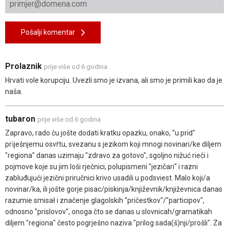
Pošalji komentar
Prolaznik
prije više od 6 godina
Hrvati vole korupciju. Uvezli smo je izvana, ali smo je primili kao da je
naša.
tubaron
prije više od 6 godina
Zapravo, rado ću jošte dodati kratku opazku, onako, "u prid"
prïješnjemu osvṙtu, svezanu s jezikom koji mnogi novinari/ke diljem
"regiona" danas uzimaju "zdravo za gotovo", sgoljno nižuć rieči i
pojmove koje su jim loši rječnici, polupismeni "jezičari" i razni
zabluđujući jezični priručnici krivo usadili u podsviest. Malo koji/a
novinar/ka, ili jošte gorje pisac/piskinja/književnik/književnica danas
razumie smisał i značenje glagolskih "pričestkov"/"participov",
odnosno "prislovov", onoga čto se danas u slovnicah/gramatikah
diljem "regiona" često pogrješno naziva "prilog sada(š)nji/prošli". Za