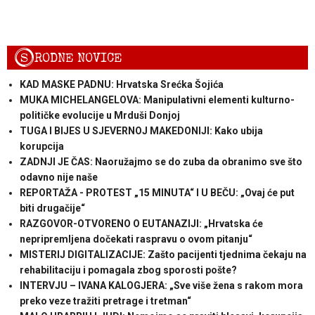
S
RODNE NOVICE
KAD MASKE PADNU: Hrvatska Srećka Šojića
MUKA MICHELANGELOVA: Manipulativni elementi kulturno-
političke evolucije u Mrduši Donjoj
TUGA I BIJES U SJEVERNOJ MAKEDONIJI: Kako ubija
korupcija
ZADNJI JE ČAS: Naoružajmo se do zuba da obranimo sve što
odavno nije naše
REPORTAŽA - PROTEST „15 MINUTA“ I U BEČU: „Ovaj će put
biti drugačije“
RAZGOVOR-OTVORENO O EUTANAZIJI: „Hrvatska će
nepripremljena dočekati raspravu o ovom pitanju“
MISTERIJ DIGITALIZACIJE: Zašto pacijenti tjednima čekaju na
rehabilitaciju i pomagala zbog sporosti pošte?
INTERVJU – IVANA KALOGJERA: „Sve više žena s rakom mora
preko veze tražiti pretrage i tretman“