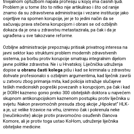
trivijalnom optužbom napala profesiju u kojoj ima časnih ljudi.
Problem je u tome što to nitko nije artikulirao i što od ranije
znamo da su zdravstvena administracija i vezane institucije jako
osjetljive na spomen korupcije, jer je to jedini način da se
sačuvaju prava stečena korupcijom i obrani se od ozbiljnih
dokaza da je ona u zdravstvu metastazirala, pa čak i da je
ugrađena u sve takozvane reforme.
Ozbiljne administracije prepoznaju pritisak privatnog interesa na
javni sektor kao strukturni problem modernih zdravstvenih
sistema, pa borbu protiv korupcije smatraju integralnim dijelom
javne politike zdravstva. Ne i u Hrvatskoj. Liječnička udruženja
dopise
u obranu časti kolega
pišu i kad se kriminala u zdravstvu
dohvate profesionalci s ozbiljnim argumentima, kad liječnik završi
u zatvoru zbog primanja mita, kad policija istražuje slučajeve
teških medicinskih pogreški povezanih s korupcijom, pa čak i kad
je DORH kazneno gonio preko 300 obiteljskih doktora u najvećem
skupnom antikorupcijskom kaznenom postupku protiv liječnika u
svijetu. Nakon pravomoćnih presuda zbog akcije „Hipokrat“ HLK-
a je, uz velike trzavice na vrhu, iznimno čak i pokrenula neke
(neučinkovite) akcije protiv pravomoćno osuđenih članova
Komore, ali je protiv toga ustao KoHom, udruženje liječnika
obiteljske medicine.