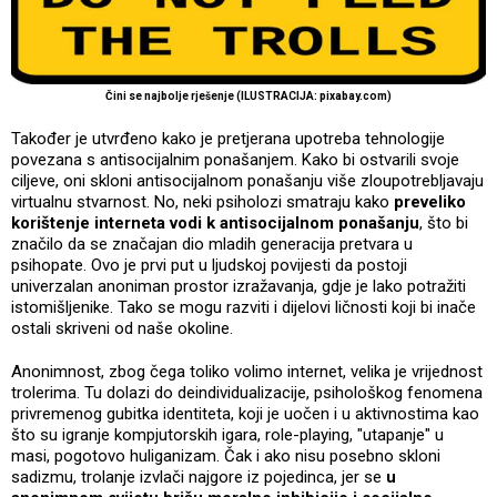
Čini se najbolje rješenje (ILUSTRACIJA: pixabay.com)
Također je utvrđeno kako je pretjerana upotreba tehnologije
povezana s antisocijalnim ponašanjem. Kako bi ostvarili svoje
ciljeve, oni skloni antisocijalnom ponašanju više zloupotrebljavaju
virtualnu stvarnost. No, neki psiholozi smatraju kako
preveliko
korištenje interneta vodi k antisocijalnom ponašanju
, što bi
značilo da se značajan dio mladih generacija pretvara u
psihopate. Ovo je prvi put u ljudskoj povijesti da postoji
univerzalan anoniman prostor izražavanja, gdje je lako potražiti
istomišljenike. Tako se mogu razviti i dijelovi ličnosti koji bi inače
ostali skriveni od naše okoline.
Anonimnost, zbog čega toliko volimo internet, velika je vrijednost
trolerima. Tu dolazi do deindividualizacije, psihološkog fenomena
privremenog gubitka identiteta, koji je uočen i u aktivnostima kao
što su igranje kompjutorskih igara, role-playing, "utapanje" u
masi, pogotovo huliganizam. Čak i ako nisu posebno skloni
sadizmu, trolanje izvlači najgore iz pojedinca, jer se
u