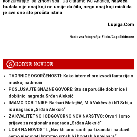
konzumirajte "sa zrnom soli". Da citiramo Ivu Andrića,
najveća
budala nije onaj koji ne umije da čita, nego onaj koji misli da
je sve ono što pročita istina
.
Lupiga.Com
Naslovna fotografija: Flickr/GageSkidmore
S
RODNE NOVICE
TVORNICE OGORČENOSTI: Kako internet proizvodi fantazije o
muškoj nadmoći
POSLUŠAJTE SNAŽNE GOVORE: Što su poručile dobitnice i
dobitnici nagrada Srđan Aleksić
IMAMO DOBITNIKE: Barbari Matejčić, Mili Vukčević i N1 Srbija
idu nagrade „Srđan Aleksić“
ZA KVALITETNO I ODGOVORNO NOVINARSTVO: Otvorili smo
prijave za regionalnu nagradu „Srđan Aleksić“
UDAR NA NOVOSTI: „Navikli smo raditi partizanski i nastavit
ćemo njegovati bratstvo srpskih i hrvatskih novinara“