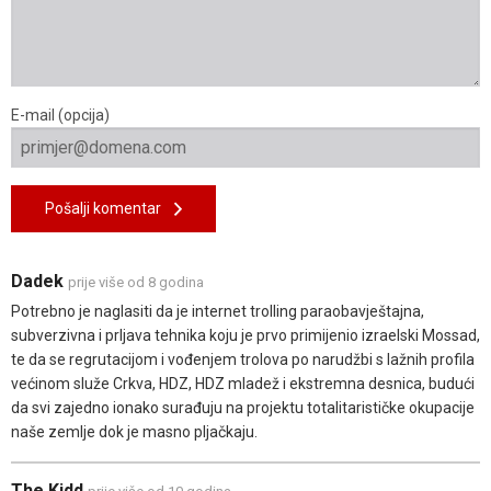
E-mail (opcija)
Pošalji komentar
Dadek
prije više od 8 godina
Potrebno je naglasiti da je internet trolling paraobavještajna,
subverzivna i prljava tehnika koju je prvo primijenio izraelski Mossad,
te da se regrutacijom i vođenjem trolova po narudžbi s lažnih profila
većinom služe Crkva, HDZ, HDZ mladež i ekstremna desnica, budući
da svi zajedno ionako surađuju na projektu totalitarističke okupacije
naše zemlje dok je masno pljačkaju.
The Kidd