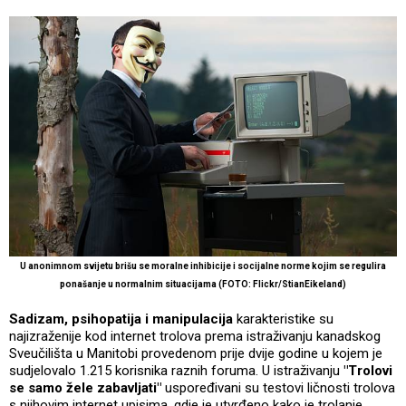
U anonimnom svijetu brišu se moralne inhibicije i socijalne norme kojim se regulira
ponašanje u normalnim situacijama (FOTO: Flickr/StianEikeland)
Sadizam, psihopatija i manipulacija
karakteristike su
najizraženije kod internet trolova prema istraživanju kanadskog
Sveučilišta u Manitobi provedenom prije dvije godine u kojem je
sudjelovalo 1.215 korisnika raznih foruma. U istraživanju
"Trolovi
se samo žele zabavljati"
uspoređivani su testovi ličnosti trolova
s njihovim internet upisima, gdje je utvrđeno kako je trolanje