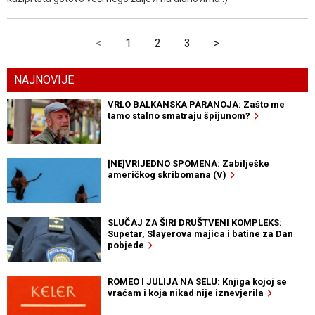
<
1
2
3
>
NAJNOVIJE
VRLO BALKANSKA PARANOJA: Zašto me
tamo stalno smatraju špijunom?
[NE]VRIJEDNO SPOMENA: Zabilješke
američkog skribomana (V)
SLUČAJ ZA ŠIRI DRUŠTVENI KOMPLEKS:
Supetar, Slayerova majica i batine za Dan
pobjede
ROMEO I JULIJA NA SELU: Knjiga kojoj se
vraćam i koja nikad nije iznevjerila