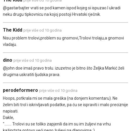
prije više od 10 godina
@gastarbajter vrati se pod kamen ispod kojeg si ispuzao.I ukradi
neku drugu tipkovnicu na kojoj postoji Hrvatski rječnik.
The Kidd
prije više od 10 godina
Nisu problem trolovi,problem su gnomovi,Trolovi trolaju,a gnomovi
vladaju.
dino
prije više od 10 godina
@john doe imaš pravo trolu. izuzetno je bitno što Željka Markić želi
drugima uskratiti ljudska prava.
perodeformero
prije više od 10 godina
Hoops, potkrala mi se mala greška (na donjem komentaru). Ne
želim biti trol i iskrivljavati podatke, pa ću se ispraviti i malo preciznije
napisati.
Dakle,
"........ Trolovi su se toliko zapjenili da im su im žuljevi na vrhu
kažiprtsta gotovo veći nego žuljevi na dlanovima :)