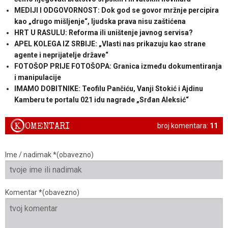
MEDIJI I ODGOVORNOST: Dok god se govor mržnje percipira
kao „drugo mišljenje“, ljudska prava nisu zaštićena
HRT U RASULU: Reforma ili uništenje javnog servisa?
APEL KOLEGA IZ SRBIJE: „Vlasti nas prikazuju kao strane
agente i neprijatelje države“
FOTOŠOP PRIJE FOTOŠOPA: Granica između dokumentiranja
i manipulacije
IMAMO DOBITNIKE: Teofilu Pančiću, Vanji Stokić i Ajdinu
Kamberu te portalu 021 idu nagrade „Srđan Aleksić“
K
OMENTARI
broj komentara:
11
Ime / nadimak *(obavezno)
Komentar *(obavezno)