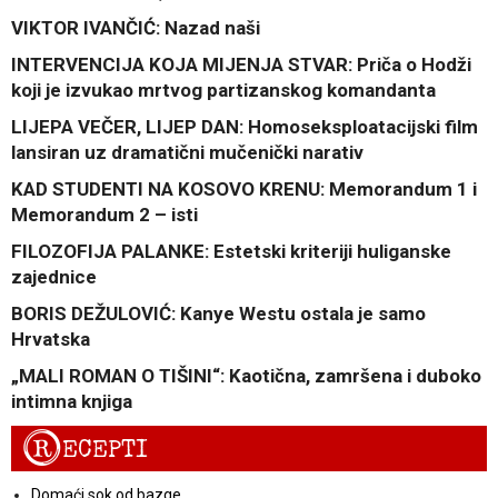
VIKTOR IVANČIĆ: Nazad naši
INTERVENCIJA KOJA MIJENJA STVAR: Priča o Hodži
koji je izvukao mrtvog partizanskog komandanta
LIJEPA VEČER, LIJEP DAN: Homoseksploatacijski film
lansiran uz dramatični mučenički narativ
KAD STUDENTI NA KOSOVO KRENU: Memorandum 1 i
Memorandum 2 – isti
FILOZOFIJA PALANKE: Estetski kriteriji huliganske
zajednice
BORIS DEŽULOVIĆ: Kanye Westu ostala je samo
Hrvatska
„MALI ROMAN O TIŠINI“: Kaotična, zamršena i duboko
intimna knjiga
R
ECEPTI
Domaći sok od bazge