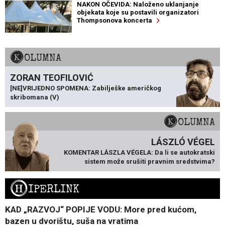
NAKON OČEVIDA: Naloženo uklanjanje
objekata koje su postavili organizatori
Thompsonova koncerta
KOLUMNA
ZORAN TEOFILOVIĆ
[NE]VRIJEDNO SPOMENA: Zabilješke američkog
skribomana (V)
KOLUMNA
LÁSZLÓ VÉGEL
KOMENTAR LÁSZLA VÉGELA: Da li se autokratski
sistem može srušiti pravnim sredstvima?
H
IPERLINK
KAD „RAZVOJ“ POPIJE VODU: More pred kućom,
bazen u dvorištu, suša na vratima