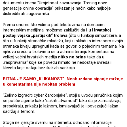
dokumentu imena "Umjetnost zavaravanja: Trening nove
generacije online operacija" prikazan je način kako najbolje
diskreditirati sugovornika.
Prema onome što vidimo pod tekstovima na domaćim
internetskim medijima, možemo zaključiti da
i u Hrvatskoj
postoji vojska „partijskih“ trolova
(što u funkciji simpatizera, a
što u funkciji stranačke mladeži), koji u skladu s interesom svojih
stranaka bivaju upregnuti kada se govori o pojedinim temama. Na
njihovu sreću o trolovima se u administriranju komentara na
velikoj većini hrvatskih medija
nitko ne brine
tako da u
„raspravama“ koje se povedu nimalo ne nedostaje uvreda i
kleveta koje ostaju bez ikakvih sankcija.
BITNA JE SAMO „KLIKANOST“: Neobuzdano sipanje mržnje
u komentarima nije nebitan problem
"Želimo izgraditi cyber čarobnjake", stoji u uvodu priručnika kojim
se potiče agente kako "sakriti stvarnost" tako da je zamaskiraju,
prepakiraju, prikažu je lažnom, ismijavajući je i povezujući lažan
sadržaj s temom.
Stoga ne vjerujte svemu na internetu, odnosno informacije