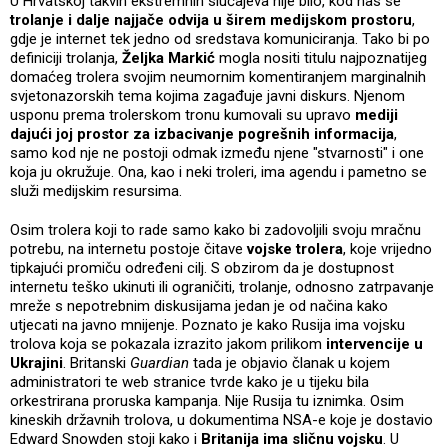
U Hrvatskoj takvih ekstremnih slučajeva nije bilo, kod nas se
trolanje i dalje najjače odvija u širem medijskom prostoru
,
gdje je internet tek jedno od sredstava komuniciranja. Tako bi po
definiciji trolanja,
Željka Markić
mogla nositi titulu najpoznatijeg
domaćeg trolera svojim neumornim komentiranjem marginalnih
svjetonazorskih tema kojima zagađuje javni diskurs. Njenom
usponu prema trolerskom tronu kumovali su upravo
mediji
dajući joj prostor za izbacivanje pogrešnih informacija
,
samo kod nje ne postoji odmak između njene "stvarnosti" i one
koja ju okružuje. Ona, kao i neki troleri, ima agendu i pametno se
služi medijskim resursima.
Osim trolera koji to rade samo kako bi zadovoljili svoju mračnu
potrebu, na internetu postoje čitave
vojske trolera
, koje vrijedno
tipkajući promiču određeni cilj. S obzirom da je dostupnost
internetu teško ukinuti ili ograničiti, trolanje, odnosno zatrpavanje
mreže s nepotrebnim diskusijama jedan je od načina kako
utjecati na javno mnijenje. Poznato je kako Rusija ima vojsku
trolova koja se pokazala izrazito jakom prilikom
intervencije u
Ukrajini
. Britanski
Guardian
tada je objavio članak u kojem
administratori te web stranice tvrde kako je u tijeku bila
orkestrirana proruska kampanja. Nije Rusija tu iznimka. Osim
kineskih državnih trolova, u dokumentima NSA-e koje je dostavio
Edward Snowden stoji kako i
Britanija ima sličnu vojsku
. U