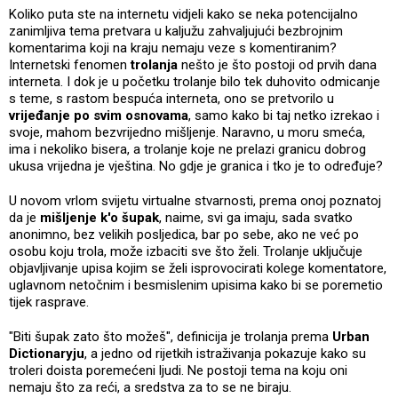
Koliko puta ste na internetu vidjeli kako se neka potencijalno
zanimljiva tema pretvara u kaljužu zahvaljujući bezbrojnim
komentarima koji na kraju nemaju veze s komentiranim?
Internetski fenomen
trolanja
nešto je što postoji od prvih dana
interneta. I dok je u početku trolanje bilo tek duhovito odmicanje
s teme, s rastom bespuća interneta, ono se pretvorilo u
vrijeđanje po svim osnovama
, samo kako bi taj netko izrekao i
svoje, mahom bezvrijedno mišljenje. Naravno, u moru smeća,
ima i nekoliko bisera, a trolanje koje ne prelazi granicu dobrog
ukusa vrijedna je vještina. No gdje je granica i tko je to određuje?
U novom vrlom svijetu virtualne stvarnosti, prema onoj poznatoj
da je
mišljenje k'o šupak
, naime, svi ga imaju, sada svatko
anonimno, bez velikih posljedica, bar po sebe, ako ne već po
osobu koju trola, može izbaciti sve što želi. Trolanje uključuje
objavljivanje upisa kojim se želi isprovocirati kolege komentatore,
uglavnom netočnim i besmislenim upisima kako bi se poremetio
tijek rasprave.
"Biti šupak zato što možeš", definicija je trolanja prema
Urban
Dictionaryju
, a jedno od rijetkih istraživanja pokazuje kako su
troleri doista poremećeni ljudi. Ne postoji tema na koju oni
nemaju što za reći, a sredstva za to se ne biraju.