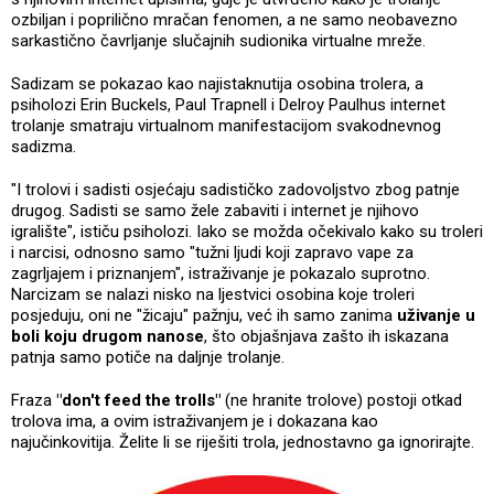
ozbiljan i poprilično mračan fenomen, a ne samo neobavezno
sarkastično čavrljanje slučajnih sudionika virtualne mreže.
Sadizam se pokazao kao najistaknutija osobina trolera, a
psiholozi Erin Buckels, Paul Trapnell i Delroy Paulhus internet
trolanje smatraju virtualnom manifestacijom svakodnevnog
sadizma.
"I trolovi i sadisti osjećaju sadističko zadovoljstvo zbog patnje
drugog. Sadisti se samo žele zabaviti i internet je njihovo
igralište", ističu psiholozi. Iako se možda očekivalo kako su troleri
i narcisi, odnosno samo "tužni ljudi koji zapravo vape za
zagrljajem i priznanjem", istraživanje je pokazalo suprotno.
Narcizam se nalazi nisko na ljestvici osobina koje troleri
posjeduju, oni ne "žicaju" pažnju, već ih samo zanima
uživanje u
boli koju drugom nanose
, što objašnjava zašto ih iskazana
patnja samo potiče na daljnje trolanje.
Fraza
"don't feed the trolls"
(ne hranite trolove) postoji otkad
trolova ima, a ovim istraživanjem je i dokazana kao
najučinkovitija. Želite li se riješiti trola, jednostavno ga ignorirajte.