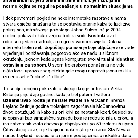
anonimnom svijetu brišu moralne inhibicije i socijalne
norme kojim se regulira ponašanje u normalnim situacijama
.
I dok povremeni pogled na neke internetske rasprave u nama
stvara osjećaj gnušanja te se postavlja pitanje kakvi to ljudi žive
pokraj nas, istraživanje psihologa Johna Sulera još je 2004.
godine pokazalo kako većina trolera vodi dvostruki život,
odnosno jedan u virtuali, a drugi u stvarnom svijetu. Dok na
internetu troleri sebi dopuštaju ponašanje koje uključuje sve vrste
vrijeđanja i ponižavanja, pogotovo ako se nađu u sličnom
okruženju, jednom kada ugase kompjuter, svoj
virtualni identitet
ostavljaju za sobom
. U svom trolerskom ponašanju ne vide
ništa loše, upravo zbog efekta gdje mogu napraviti jasnu razliku
između sebe "online" i "offline".
To se djelomično pokazalo u slučaju koji je potresao Veliku
Britaniju prije dvije godine, kada je trol putem Twittera
uznemiravao roditelje nestale Madeline McCann
. Brenda
Leyland četiri je godine trolanjem zagorčavala McCannovima
život, optužujući ih kako su oni krivi za nestanak kćeri. Susjedi su
je opisivali kao simpatičnu susjedu koja je redovito išla u crkvu, a
iza zatvorenih vrata dnevno je objavljivala i po 50 trolerskih upisa.
Čitav slučaj završio je tragično nakon što je novinar Sky Newsa
našao Leyland i suočio je s njenim postupcima, a nekoliko dana