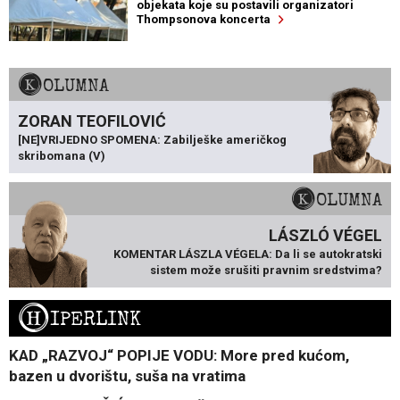
objekata koje su postavili organizatori
Thompsonova koncerta
KOLUMNA
ZORAN TEOFILOVIĆ
[NE]VRIJEDNO SPOMENA: Zabilješke američkog
skribomana (V)
KOLUMNA
LÁSZLÓ VÉGEL
KOMENTAR LÁSZLA VÉGELA: Da li se autokratski
sistem može srušiti pravnim sredstvima?
H
IPERLINK
KAD „RAZVOJ“ POPIJE VODU: More pred kućom,
bazen u dvorištu, suša na vratima