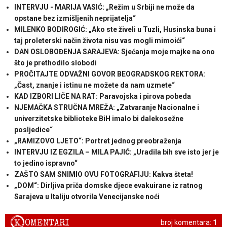
INTERVJU - MARIJA VASIĆ: „Režim u Srbiji ne može da
opstane bez izmišljenih neprijatelja“
MILENKO BODIROGIĆ: „Ako ste živeli u Tuzli, Husinska buna i
taj proleterski način života nisu vas mogli mimoići“
DAN OSLOBOĐENJA SARAJEVA: Sjećanja moje majke na ono
što je prethodilo slobodi
PROČITAJTE ODVAŽNI GOVOR BEOGRADSKOG REKTORA:
„Čast, znanje i istinu ne možete da nam uzmete“
KAD IZBORI LIČE NA RAT: Paravojska i pirova pobeda
NJEMAČKA STRUČNA MREŽA: „Zatvaranje Nacionalne i
univerzitetske biblioteke BiH imalo bi dalekosežne
posljedice“
„RAMIZOVO LJETO“: Portret jednog preobraženja
INTERVJU IZ EGZILA – MILA PAJIĆ: „Uradila bih sve isto jer je
to jedino ispravno“
ZAŠTO SAM SNIMIO OVU FOTOGRAFIJU: Kakva šteta!
„DOM“: Dirljiva priča domske djece evakuirane iz ratnog
Sarajeva u Italiju otvorila Venecijanske noći
K
OMENTARI
broj komentara:
1