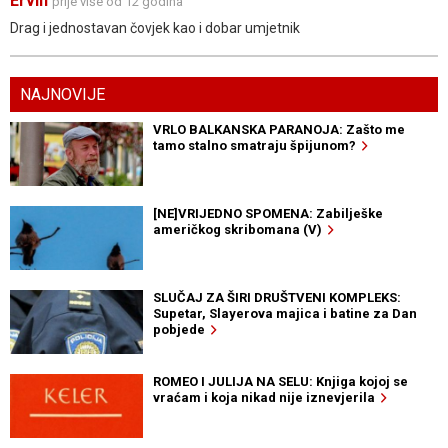
Ervin
prije više od 12 godina
Drag i jednostavan čovjek kao i dobar umjetnik
NAJNOVIJE
VRLO BALKANSKA PARANOJA: Zašto me
tamo stalno smatraju špijunom?
[NE]VRIJEDNO SPOMENA: Zabilješke
američkog skribomana (V)
SLUČAJ ZA ŠIRI DRUŠTVENI KOMPLEKS:
Supetar, Slayerova majica i batine za Dan
pobjede
ROMEO I JULIJA NA SELU: Knjiga kojoj se
vraćam i koja nikad nije iznevjerila