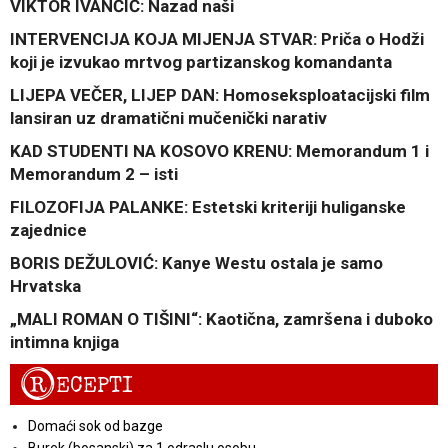
VIKTOR IVANČIĆ: Nazad naši
INTERVENCIJA KOJA MIJENJA STVAR: Priča o Hodži
koji je izvukao mrtvog partizanskog komandanta
LIJEPA VEČER, LIJEP DAN: Homoseksploatacijski film
lansiran uz dramatični mučenički narativ
KAD STUDENTI NA KOSOVO KRENU: Memorandum 1 i
Memorandum 2 – isti
FILOZOFIJA PALANKE: Estetski kriteriji huliganske
zajednice
BORIS DEŽULOVIĆ: Kanye Westu ostala je samo
Hrvatska
„MALI ROMAN O TIŠINI“: Kaotična, zamršena i duboko
intimna knjiga
R
ECEPTI
Domaći sok od bazge
Burek (bosanski) za 1 odraslu osobu