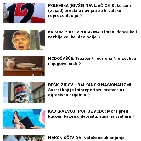
POLEMIKA (BIVŠE) NAVIJAČICE: Kako sam
(zasad) prestala navijati za hrvatsku
reprezentaciju
KRIKOM PROTIV NACIZMA: Limeni doboš koji
razbija velike ideologije
HODOČAŠĆE: Tražeći Friedricha Nietzschea
i njegove misli
BEČKI ZIDOVI–BALKANSKI NACIONALIZMI:
Susret koji je fotoreportažu pretvorio u
agresivnu prijetnju
KAD „RAZVOJ“ POPIJE VODU: More pred
kućom, bazen u dvorištu, suša na vratima
NAKON OČEVIDA: Naloženo uklanjanje