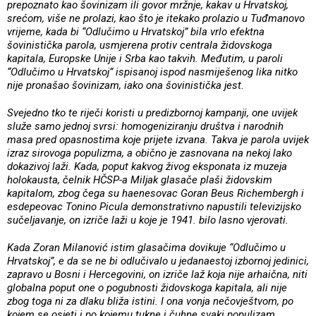
prepoznato kao šovinizam ili govor mržnje, kakav u Hrvatskoj,
srećom, više ne prolazi, kao što je itekako prolazio u Tuđmanovo
vrijeme, kada bi “Odlučimo u Hrvatskoj” bila vrlo efektna
šovinistička parola, usmjerena protiv centrala židovskoga
kapitala, Europske Unije i Srba kao takvih. Međutim, u paroli
“Odlučimo u Hrvatskoj” ispisanoj ispod nasmiješenog lika nitko
nije pronašao šovinizam, iako ona šovinistička jest.
Svejedno tko te riječi koristi u predizbornoj kampanji, one uvijek
služe samo jednoj svrsi: homogeniziranju društva i narodnih
masa pred opasnostima koje prijete izvana. Takva je parola uvijek
izraz sirovoga populizma, a obično je zasnovana na nekoj lako
dokazivoj laži. Kada, poput kakvog živog eksponata iz muzeja
holokausta, čelnik HČSP-a Miljak glasače plaši židovskim
kapitalom, zbog čega su haenesovac Goran Beus Richembergh i
esdepeovac Tonino Picula demonstrativno napustili televizijsko
sučeljavanje, on izriče laži u koje je 1941. bilo lasno vjerovati.
Kada Zoran Milanović istim glasačima dovikuje “Odlučimo u
Hrvatskoj”, e da se ne bi odlučivalo u jedanaestoj izbornoj jedinici,
zapravo u Bosni i Hercegovini, on izriče laž koja nije arhaična, niti
globalna poput one o pogubnosti židovskoga kapitala, ali nije
zbog toga ni za dlaku bliža istini. I ona vonja nečovještvom, po
kojem se osjeti i po kojemu tukne i čuhne svaki populizam.