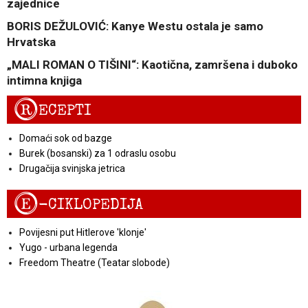
zajednice
BORIS DEŽULOVIĆ: Kanye Westu ostala je samo
Hrvatska
„MALI ROMAN O TIŠINI“: Kaotična, zamršena i duboko
intimna knjiga
R
ECEPTI
Domaći sok od bazge
Burek (bosanski) za 1 odraslu osobu
Drugačija svinjska jetrica
E
-CIKLOPEDIJA
Povijesni put Hitlerove 'klonje'
Yugo - urbana legenda
Freedom Theatre (Teatar slobode)