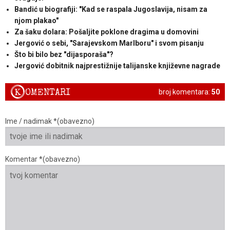
Bandić u biografiji: "Kad se raspala Jugoslavija, nisam za
njom plakao"
Za šaku dolara: Pošaljite poklone dragima u domovini
Jergović o sebi, "Sarajevskom Marlboru" i svom pisanju
Što bi bilo bez "dijasporaša"?
Jergović dobitnik najprestižnije talijanske književne nagrade
K
OMENTARI
broj komentara:
50
Ime / nadimak *(obavezno)
Komentar *(obavezno)