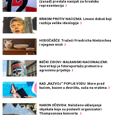
(zasad) prestala navijati za hrvatsku
reprezentaciju
KRIKOM PROTIV NACIZMA: Limeni doboš koji
razbija velike ideologije
HODOČAŠĆE: Tražeći Friedricha Nietzschea
i njegove misli
BEČKI ZIDOVI–BALKANSKI NACIONALIZMI:
Susret koji je fotoreportažu pretvorio u
agresivnu prijetnju
KAD „RAZVOJ“ POPIJE VODU: More pred
kućom, bazen u dvorištu, suša na vratima
NAKON OČEVIDA: Naloženo uklanjanje
objekata koje su postavili organizatori
Thompsonova koncerta