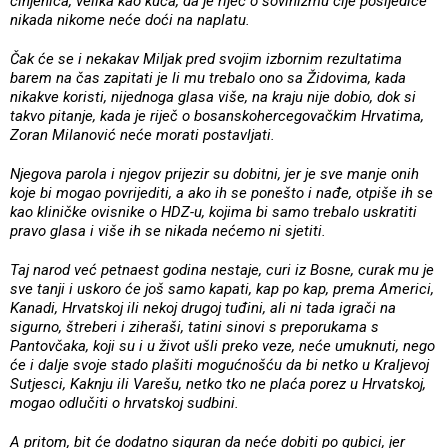
činjenica, velika kao kuća, da je riječ o šovinizmu čije posljedice
nikada nikome neće doći na naplatu.
Čak će se i nekakav Miljak pred svojim izbornim rezultatima
barem na čas zapitati je li mu trebalo ono sa Židovima, kada
nikakve koristi, nijednoga glasa više, na kraju nije dobio, dok si
takvo pitanje, kada je riječ o bosanskohercegovačkim Hrvatima,
Zoran Milanović neće morati postavljati.
Njegova parola i njegov prijezir su dobitni, jer je sve manje onih
koje bi mogao povrijediti, a ako ih se ponešto i nađe, otpiše ih se
kao kliničke ovisnike o HDZ-u, kojima bi samo trebalo uskratiti
pravo glasa i više ih se nikada nećemo ni sjetiti.
Taj narod već petnaest godina nestaje, curi iz Bosne, curak mu je
sve tanji i uskoro će još samo kapati, kap po kap, prema Americi,
Kanadi, Hrvatskoj ili nekoj drugoj tuđini, ali ni tada igrači na
sigurno, štreberi i ziheraši, tatini sinovi s preporukama s
Pantovčaka, koji su i u život ušli preko veze, neće umuknuti, nego
će i dalje svoje stado plašiti mogućnošću da bi netko u Kraljevoj
Sutjesci, Kaknju ili Varešu, netko tko ne plaća porez u Hrvatskoj,
mogao odlučiti o hrvatskoj sudbini.
A pritom, bit će dodatno siguran da neće dobiti po gubici, jer