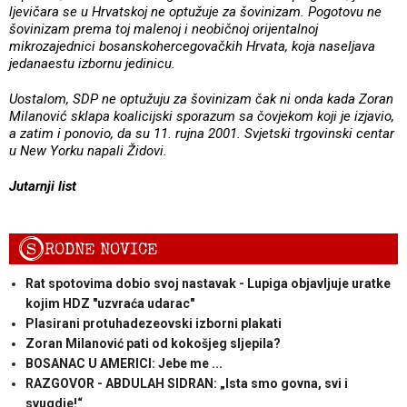
ljevičara se u Hrvatskoj ne optužuje za šovinizam. Pogotovu ne
šovinizam prema toj malenoj i neobičnoj orijentalnoj
mikrozajednici bosanskohercegovačkih Hrvata, koja naseljava
jedanaestu izbornu jedinicu.
Uostalom, SDP ne optužuju za šovinizam čak ni onda kada Zoran
Milanović sklapa koalicijski sporazum sa čovjekom koji je izjavio,
a zatim i ponovio, da su 11. rujna 2001. Svjetski trgovinski centar
u New Yorku napali Židovi.
Jutarnji list
S
RODNE NOVICE
Rat spotovima dobio svoj nastavak - Lupiga objavljuje uratke
kojim HDZ "uzvraća udarac"
Plasirani protuhadezeovski izborni plakati
Zoran Milanović pati od kokošjeg sljepila?
BOSANAC U AMERICI: Jebe me ...
RAZGOVOR - ABDULAH SIDRAN: „Ista smo govna, svi i
svugdje!“