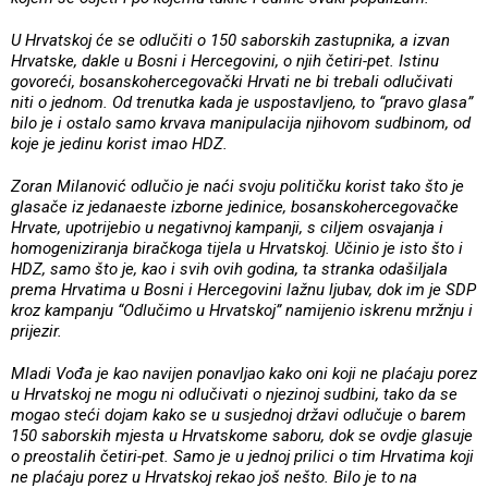
U Hrvatskoj će se odlučiti o 150 saborskih zastupnika, a izvan
Hrvatske, dakle u Bosni i Hercegovini, o njih četiri-pet. Istinu
govoreći, bosanskohercegovački Hrvati ne bi trebali odlučivati
niti o jednom. Od trenutka kada je uspostavljeno, to “pravo glasa”
bilo je i ostalo samo krvava manipulacija njihovom sudbinom, od
koje je jedinu korist imao HDZ.
Zoran Milanović odlučio je naći svoju političku korist tako što je
glasače iz jedanaeste izborne jedinice, bosanskohercegovačke
Hrvate, upotrijebio u negativnoj kampanji, s ciljem osvajanja i
homogeniziranja biračkoga tijela u Hrvatskoj. Učinio je isto što i
HDZ, samo što je, kao i svih ovih godina, ta stranka odašiljala
prema Hrvatima u Bosni i Hercegovini lažnu ljubav, dok im je SDP
kroz kampanju “Odlučimo u Hrvatskoj” namijenio iskrenu mržnju i
prijezir.
Mladi Vođa je kao navijen ponavljao kako oni koji ne plaćaju porez
u Hrvatskoj ne mogu ni odlučivati o njezinoj sudbini, tako da se
mogao steći dojam kako se u susjednoj državi odlučuje o barem
150 saborskih mjesta u Hrvatskome saboru, dok se ovdje glasuje
o preostalih četiri-pet. Samo je u jednoj prilici o tim Hrvatima koji
ne plaćaju porez u Hrvatskoj rekao još nešto. Bilo je to na