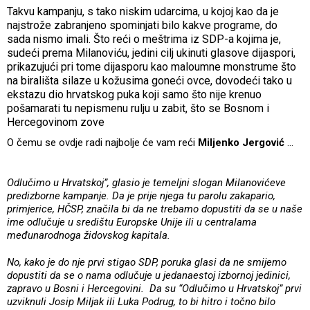
Takvu kampanju, s tako niskim udarcima, u kojoj kao da je
najstrože zabranjeno spominjati bilo kakve programe, do
sada nismo imali. Što reći o meštrima iz SDP-a kojima je,
sudeći prema Milanoviću, jedini cilj ukinuti glasove dijaspori,
prikazujući pri tome dijasporu kao maloumne monstrume što
na birališta silaze u kožusima goneći ovce, dovodeći tako u
ekstazu dio hrvatskog puka koji samo što nije krenuo
pošamarati tu nepismenu rulju u zabit, što se Bosnom i
Hercegovinom zove
O čemu se ovdje radi najbolje će vam reći
Miljenko Jergović
...
Odlučimo u Hrvatskoj”, glasio je temeljni slogan Milanovićeve
predizborne kampanje. Da je prije njega tu parolu zakapario,
primjerice, HČSP, značila bi da ne trebamo dopustiti da se u naše
ime odlučuje u središtu Europske Unije ili u centralama
međunarodnoga židovskog kapitala.
No, kako je do nje prvi stigao SDP, poruka glasi da ne smijemo
dopustiti da se o nama odlučuje u jedanaestoj izbornoj jedinici,
zapravo u Bosni i Hercegovini. Da su “Odlučimo u Hrvatskoj” prvi
uzviknuli Josip Miljak ili Luka Podrug, to bi hitro i točno bilo