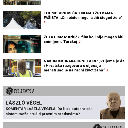
THOMPSONOVI ŠATORI NAD ŽRTVAMA
FAŠISTA: „Oni očito mogu raditi štogod žele“
ŽUTA PISMA: Kritički film koji nije mogao biti
snimljen u Turskoj
NAKON ISKORAKA CRNE GORE: „Vrijeme je da
i Hrvatska razgovara o utjecaju
menstruacije na radni život žena“
KOLUMNA
LÁSZLÓ VÉGEL
KOMENTAR LÁSZLA VÉGELA: Da li se autokratski
sistem može srušiti pravnim sredstvima?
KOLUMNA