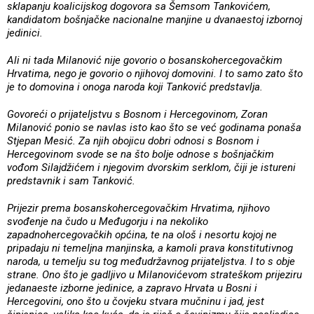
sklapanju koalicijskog dogovora sa Šemsom Tankovićem,
kandidatom bošnjačke nacionalne manjine u dvanaestoj izbornoj
jedinici.
Ali ni tada Milanović nije govorio o bosanskohercegovačkim
Hrvatima, nego je govorio o njihovoj domovini. I to samo zato što
je to domovina i onoga naroda koji Tanković predstavlja.
Govoreći o prijateljstvu s Bosnom i Hercegovinom, Zoran
Milanović ponio se navlas isto kao što se već godinama ponaša
Stjepan Mesić. Za njih obojicu dobri odnosi s Bosnom i
Hercegovinom svode se na što bolje odnose s bošnjačkim
vođom Silajdžićem i njegovim dvorskim serklom, čiji je istureni
predstavnik i sam Tanković.
Prijezir prema bosanskohercegovačkim Hrvatima, njihovo
svođenje na čudo u Međugorju i na nekoliko
zapadnohercegovačkih općina, te na ološ i nesortu kojoj ne
pripadaju ni temeljna manjinska, a kamoli prava konstitutivnog
naroda, u temelju su tog međudržavnog prijateljstva. I to s obje
strane. Ono što je gadljivo u Milanovićevom strateškom prijeziru
jedanaeste izborne jedinice, a zapravo Hrvata u Bosni i
Hercegovini, ono što u čovjeku stvara mučninu i jad, jest