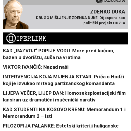
ZDENKO DUKA
DRUGO MIŠLJENJE ZDENKA DUKE: Dijaspora kao
politički projekt HDZ-a
H
IPERLINK
KAD „RAZVOJ“ POPIJE VODU: More pred kućom,
bazen u dvorištu, suša na vratima
VIKTOR IVANČIĆ: Nazad naši
INTERVENCIJA KOJA MIJENJA STVAR: Priča o Hodži
koji je izvukao mrtvog partizanskog komandanta
LIJEPA VEČER, LIJEP DAN: Homoseksploatacijski film
lansiran uz dramatični mučenički narativ
KAD STUDENTI NA KOSOVO KRENU: Memorandum 1 i
Memorandum 2 – isti
FILOZOFIJA PALANKE: Estetski kriteriji huliganske