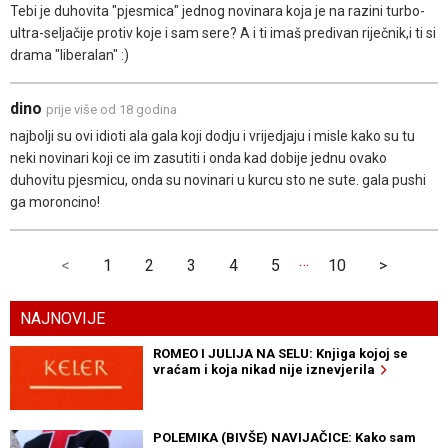
Tebi je duhovita "pjesmica" jednog novinara koja je na razini turbo-
ultra-seljačije protiv koje i sam sere? A i ti imaš predivan riječnik,i ti si
drama "liberalan" :)
dino
prije više od 18 godina
najbolji su ovi idioti ala gala koji dodju i vrijedjaju i misle kako su tu
neki novinari koji ce im zasutiti i onda kad dobije jednu ovako
duhovitu pjesmicu, onda su novinari u kurcu sto ne sute. gala pushi
ga moroncino!
…
<
1
2
3
4
5
10
>
NAJNOVIJE
ROMEO I JULIJA NA SELU: Knjiga kojoj se
vraćam i koja nikad nije iznevjerila
POLEMIKA (BIVŠE) NAVIJAČICE: Kako sam