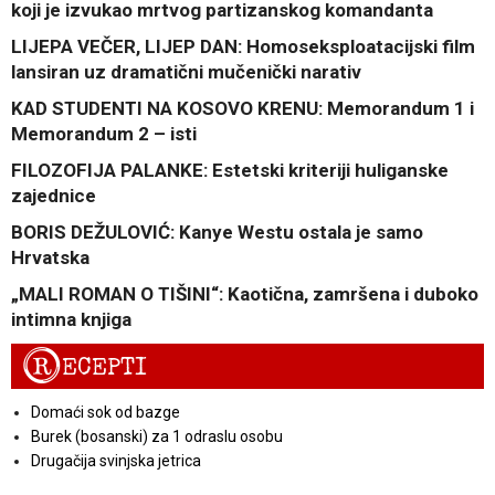
koji je izvukao mrtvog partizanskog komandanta
LIJEPA VEČER, LIJEP DAN: Homoseksploatacijski film
lansiran uz dramatični mučenički narativ
KAD STUDENTI NA KOSOVO KRENU: Memorandum 1 i
Memorandum 2 – isti
FILOZOFIJA PALANKE: Estetski kriteriji huliganske
zajednice
BORIS DEŽULOVIĆ: Kanye Westu ostala je samo
Hrvatska
„MALI ROMAN O TIŠINI“: Kaotična, zamršena i duboko
intimna knjiga
R
ECEPTI
Domaći sok od bazge
Burek (bosanski) za 1 odraslu osobu
Drugačija svinjska jetrica