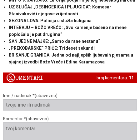
MIT O 9. JANUARU: Euforija podjarmljenog nebeskog naroda
UZ SLUČAJ „DESINGERICA I PLJUGICA“: Komesar
Stanivuković i njegove vrijednosti
SEZONA LOVA: Policija u službi huligana
INTERVJU – BOŽO VREĆO: „Svo kamenje bačeno na mene
popločalo je put drugima“
SAN JEDNE MAJKE: „Samo da rane nestanu“
„PREKOBARSKE“ PRIČE: Trideset sekundi
BRISANJE GRANICA: Jedna od najljepših ljubavnih pjesama u
sjajnoj izvedbi Bože Vreće i Edina Karamazova
K
OMENTARI
broj komentara:
11
Ime / nadimak *(obavezno)
Komentar *(obavezno)