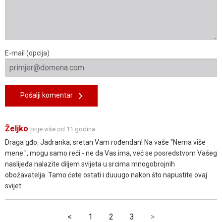
E-mail (opcija)
Pošalji komentar
Željko
prije više od 11 godina
Draga gđo. Jadranka, sretan Vam rođendan! Na vaše "Nema više
mene.", mogu samo reći - ne da Vas ima, već se posredstvom Vašeg
naslijeđa nalazite diljem svijeta u srcima mnogobrojnih
obožavatelja. Tamo ćete ostati i duuugo nakon što napustite ovaj
svijet.
<
1
2
3
>