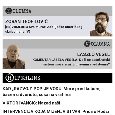
KOLUMNA
ZORAN TEOFILOVIĆ
[NE]VRIJEDNO SPOMENA: Zabilješke američkog
skribomana (V)
KOLUMNA
LÁSZLÓ VÉGEL
KOMENTAR LÁSZLA VÉGELA: Da li se autokratski
sistem može srušiti pravnim sredstvima?
H
IPERLINK
KAD „RAZVOJ“ POPIJE VODU: More pred kućom,
bazen u dvorištu, suša na vratima
VIKTOR IVANČIĆ: Nazad naši
INTERVENCIJA KOJA MIJENJA STVAR: Priča o Hodži