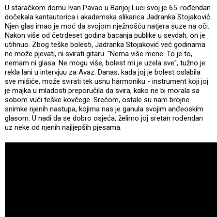
U staračkom domu Ivan Pavao u Banjoj Luci svoj je 65. rođendan
dočekala kantautorica i akademska slikarica Jadranka Stojaković.
Njen glas imao je moć da svojom nježnošću natjera suze na oči.
Nakon više od četrdeset godina bacanja publike u sevdah, on je
utihnuo. Zbog teške bolesti, Jadranka Stojaković već godinama
ne može pjevati, ni svirati gitaru. "Nema više mene. To je to,
nemam ni glasa. Ne mogu više, bolest mi je uzela sve", tužno je
rekla lani u intervjuu za Avaz. Danas, kada joj je bolest oslabila
sve mišiće, može svirati tek usnu harmoniku - instrument koji joj
je majka u mladosti preporučila da svira, kako ne bi morala sa
sobom vući teške kovčege. Srećom, ostale su nam brojne
snimke njenih nastupa, kojima nas je ganula svojim anđeoskim
glasom. U nadi da se dobro osjeća, želimo joj sretan rođendan
uz neke od njenih najljepših pjesama.