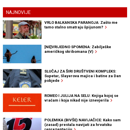
NAJNOVIJE
VRLO BALKANSKA PARANOJA: Zašto me
tamo stalno smatraju špijunom?
[NE]VRIJEDNO SPOMENA: Zabilješke
američkog skribomana (V)
SLUČAJ ZA ŠIRI DRUŠTVENI KOMPLEKS:
Supetar, Slayerova majica i batine za Dan
pobjede
ROMEO I JULIJA NA SELU: Knjiga kojoj se
vraćam i koja nikad nije iznevjerila
POLEMIKA (BIVŠE) NAVIJAČICE: Kako sam
(zasad) prestala navijati za hrvatsku
reprezentaciju