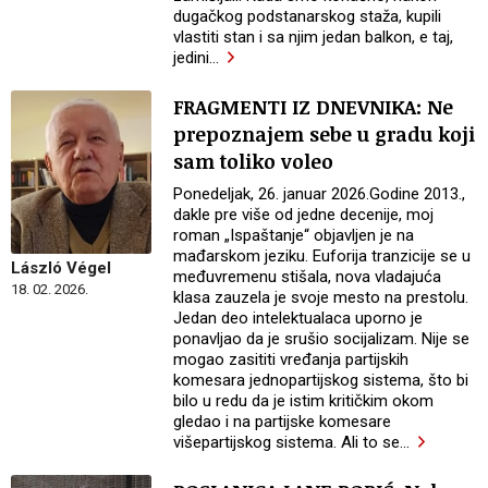
dugačkog podstanarskog staža, kupili
vlastiti stan i sa njim jedan balkon, e taj,
jedini
…
FRAGMENTI IZ DNEVNIKA: Ne
prepoznajem sebe u gradu koji
sam toliko voleo
Ponedeljak, 26. januar 2026.Godine 2013.,
dakle pre više od jedne decenije, moj
roman „Ispaštanje“ objavljen je na
mađarskom jeziku. Euforija tranzicije se u
László Végel
međuvremenu stišala, nova vladajuća
18. 02. 2026.
klasa zauzela je svoje mesto na prestolu.
Jedan deo intelektualaca uporno je
ponavljao da je srušio socijalizam. Nije se
mogao zasititi vređanja partijskih
komesara jednopartijskog sistema, što bi
bilo u redu da je istim kritičkim okom
gledao i na partijske komesare
višepartijskog sistema. Ali to se
…