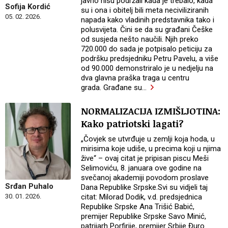
javno nisu podržali kada je trebalo, kada
Sofija Kordić
su i ona i obitelj bili meta neciviliziranih
05. 02. 2026.
napada kako vladinih predstavnika tako i
polusvijeta. Čini se da su građani Češke
od susjeda nešto naučili. Njih preko
720.000 do sada je potpisalo peticiju za
podršku predsjedniku Petru Pavelu, a više
od 90.000 demonstriralo je u nedjelju na
dva glavna praška traga u centru
grada. Građane su
…
NORMALIZACIJA IZMIŠLJOTINA:
Kako patriotski lagati?
„Čovjek se utvrđuje u zemlji koja hoda, u
mirisima koje udiše, u precima koji u njima
žive“ – ovaj citat je pripisan piscu Meši
Selimoviću, 8. januara ove godine na
svečanoj akademiji povodom proslave
Srđan Puhalo
Dana Republike Srpske.Svi su vidjeli taj
citat: Milorad Dodik, v.d. predsjednica
30. 01. 2026.
Republike Srpske Ana Trišić Babić,
premijer Republike Srpske Savo Minić,
patrijarh Porfirije, premijer Srbije Đuro