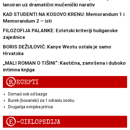
lansiran uz dramatični mučenički narativ
KAD STUDENTI NA KOSOVO KRENU: Memorandum 1 i
Memorandum 2 – isti
FILOZOFIJA PALANKE: Estetski kriteriji huliganske
zajednice
BORIS DEŽULOVIĆ: Kanye Westu ostala je samo
Hrvatska
„MALI ROMAN O TIŠINI“: Kaotična, zamršena i duboko
intimna knjiga
R
ECEPTI
Domaći sok od bazge
Burek (bosanski) za 1 odraslu osobu
Drugačija svinjska jetrica
E
-CIKLOPEDIJA