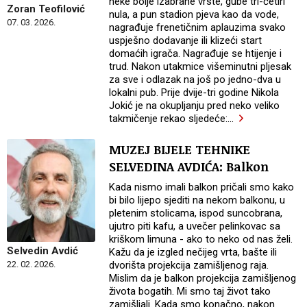
neke bolje izabrane vrste, gube tri-četiri
Zoran Teofilović
nula, a pun stadion pjeva kao da vode,
07. 03. 2026.
nagrađuje frenetičnim aplauzima svako
uspješno dodavanje ili klizeći start
domaćih igrača. Nagrađuje se htijenje i
trud. Nakon utakmice višeminutni pljesak
za sve i odlazak na još po jedno-dva u
lokalni pub. Prije dvije-tri godine Nikola
Jokić je na okupljanju pred neko veliko
takmičenje rekao sljedeće:
…
MUZEJ BIJELE TEHNIKE
SELVEDINA AVDIĆA: Balkon
Kada nismo imali balkon pričali smo kako
bi bilo lijepo sjediti na nekom balkonu, u
pletenim stolicama, ispod suncobrana,
ujutro piti kafu, a uvečer pelinkovac sa
kriškom limuna - ako to neko od nas želi.
Selvedin Avdić
Kažu da je izgled nečijeg vrta, bašte ili
dvorišta projekcija zamišljenog raja.
22. 02. 2026.
Mislim da je balkon projekcija zamišljenog
života bogatih. Mi smo taj život tako
zamišljali. Kada smo konačno, nakon