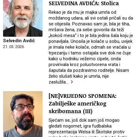
SELVEDINA AVDIĆA: Stolica
Rekao je da mu je majka umrla od
moždanog udara, ali svi ostali pričali su da
se objesila. Poznavao sam je, bila je tiha,
mršava žena, za sebe govorila da teži
„kokoš mesa“ i to je bila jedina šala koju je
Selvedin Avdić
ponavljala. Unosila je kolače u sobu, uvijek
je imala neke kolače, odmah se vraćala u
21. 03. 2026.
trpezariju i tamo ostajala sve dok ne čuje
kako u hodniku vežemo cipele, onda
provirivala kroz poluotvorena vrata i
šaputala da pozdravimo roditelje. Nisam
želio slušati kako je umrla, nije
zaslužila
…
[NE]VRIJEDNO SPOMENA:
Zabilješke američkog
skribomana (III)
Sjećam se, još dok sam još mogao
gledati nogomet, igra fudbalska
reprezentacija Welsa ili Škotske protiv