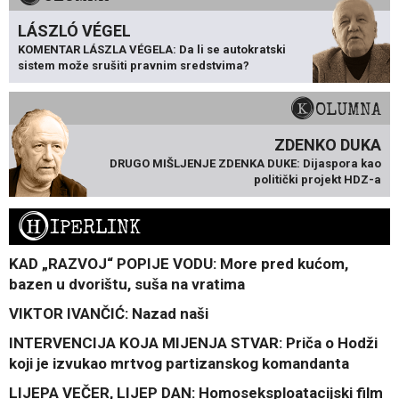
LÁSZLÓ VÉGEL
KOMENTAR LÁSZLA VÉGELA: Da li se autokratski
sistem može srušiti pravnim sredstvima?
KOLUMNA
ZDENKO DUKA
DRUGO MIŠLJENJE ZDENKA DUKE: Dijaspora kao
politički projekt HDZ-a
H
IPERLINK
KAD „RAZVOJ“ POPIJE VODU: More pred kućom,
bazen u dvorištu, suša na vratima
VIKTOR IVANČIĆ: Nazad naši
INTERVENCIJA KOJA MIJENJA STVAR: Priča o Hodži
koji je izvukao mrtvog partizanskog komandanta
LIJEPA VEČER, LIJEP DAN: Homoseksploatacijski film