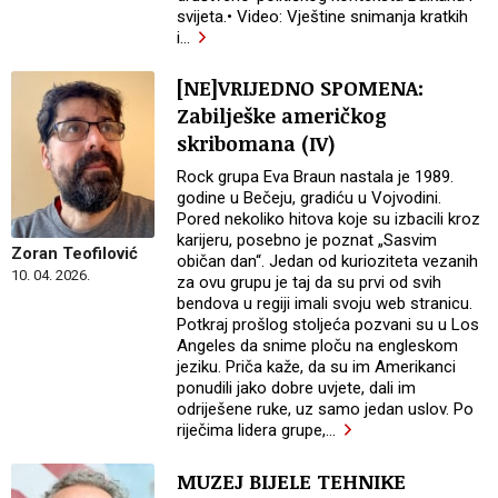
svijeta.• Video: Vještine snimanja kratkih
i
…
[NE]VRIJEDNO SPOMENA:
Zabilješke američkog
skribomana (IV)
Rock grupa Eva Braun nastala je 1989.
godine u Bečeju, gradiću u Vojvodini.
Pored nekoliko hitova koje su izbacili kroz
karijeru, posebno je poznat „Sasvim
Zoran Teofilović
običan dan“. Jedan od kurioziteta vezanih
10. 04. 2026.
za ovu grupu je taj da su prvi od svih
bendova u regiji imali svoju web stranicu.
Potkraj prošlog stoljeća pozvani su u Los
Angeles da snime ploču na engleskom
jeziku. Priča kaže, da su im Amerikanci
ponudili jako dobre uvjete, dali im
odriješene ruke, uz samo jedan uslov. Po
riječima lidera grupe,
…
MUZEJ BIJELE TEHNIKE