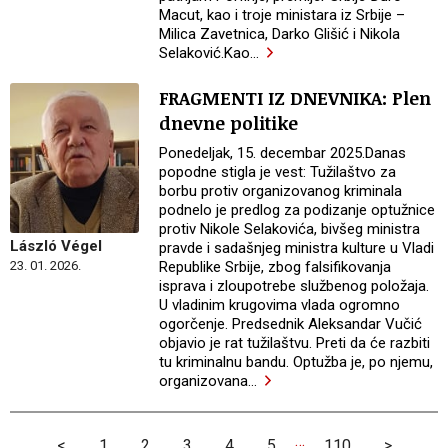
Macut, kao i troje ministara iz Srbije –
Milica Zavetnica, Darko Glišić i Nikola
Selaković.Kao
…
FRAGMENTI IZ DNEVNIKA: Plen
dnevne politike
Ponedeljak, 15. decembar 2025.Danas
popodne stigla je vest: Tužilaštvo za
borbu protiv organizovanog kriminala
podnelo je predlog za podizanje optužnice
protiv Nikole Selakovića, bivšeg ministra
László Végel
pravde i sadašnjeg ministra kulture u Vladi
Republike Srbije, zbog falsifikovanja
23. 01. 2026.
isprava i zloupotrebe službenog položaja.
U vladinim krugovima vlada ogromno
ogorčenje. Predsednik Aleksandar Vučić
objavio je rat tužilaštvu. Preti da će razbiti
tu kriminalnu bandu. Optužba je, po njemu,
organizovana
…
…
<
1
2
3
4
5
110
>