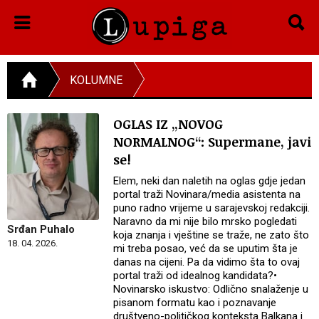
KOLUMNE
OGLAS IZ „NOVOG
NORMALNOG“: Supermane, javi
se!
Elem, neki dan naletih na oglas gdje jedan
portal traži Novinara/media asistenta na
puno radno vrijeme u sarajevskoj redakciji.
Naravno da mi nije bilo mrsko pogledati
Srđan Puhalo
koja znanja i vještine se traže, ne zato što
18. 04. 2026.
mi treba posao, već da se uputim šta je
danas na cijeni. Pa da vidimo šta to ovaj
portal traži od idealnog kandidata?•
Novinarsko iskustvo: Odlično snalaženje u
pisanom formatu kao i poznavanje
društveno-političkog konteksta Balkana i