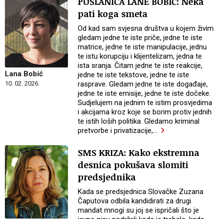
POSLANICA LANE BOBIĆ: Neka
pati koga smeta
Od kad sam svjesna društva u kojem živim
gledam jedne te iste priče, jedne te iste
matrice, jedne te iste manipulacije, jednu
te istu korupciju i klijentelizam, jedna te
ista sranja. Čitam jedne te iste reakcije,
Lana Bobić
jedne te iste tekstove, jedne te iste
rasprave. Gledam jedne te iste događaje,
10. 02. 2026.
jedne te iste emisije, jedne te iste dočeke.
Sudjelujem na jednim te istim prosvjedima
i akcijama kroz koje se borim protiv jednih
te istih loših politika. Gledamo kriminal
pretvorbe i privatizacije,
…
SMS KRIZA: Kako ekstremna
desnica pokušava slomiti
predsjednika
Kada se predsjednica Slovačke Zuzana
Čaputova odbila kandidirati za drugi
mandat mnogi su joj se ispričali što je