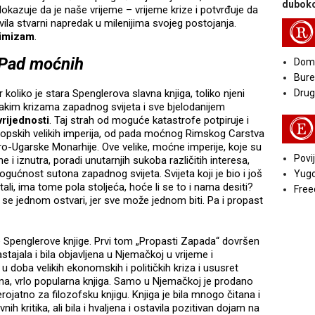
duboko
dokazuje da je naše vrijeme – vrijeme krize i potvrđuje da
vila stvarni napredak u milenijima svojeg postojanja.
R
timizam
.
Pad moćnih
Doma
Bure
 koliko je stara Spenglerova slavna knjiga, toliko njeni
Druga
ojakim krizama zapadnog svijeta i sve bjelodanijem
vrijednosti
. Taj strah od moguće katastrofe potpiruje i
E
uropskih velikih imperija, od pada moćnog Rimskog Carstva
ro-Ugarske Monarhije. Ove velike, moćne imperije, koje su
Povij
ivane i iznutra, poradi unutarnjih sukoba različitih interesa,
gućnost sutona zapadnog svijeta. Svijeta koji je bio i još
Yugo
itali, ima tome pola stoljeća, hoće li se to i nama desiti?
Free
 se jednom ostvari, jer sve može jednom biti. Pa i propast
e Spenglerove knjige. Prvi tom „Propasti Zapada“ dovršen
astajala i bila objavljena u Njemačkoj u vrijeme i
 doba velikih ekonomskih i političkih kriza i ususret
šna, vrlo popularna knjiga. Samo u Njemačkoj je prodano
rojatno za filozofsku knjigu. Knjiga je bila mnogo čitana i
nih kritika, ali bila i hvaljena i ostavila pozitivan dojam na