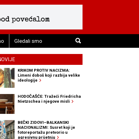
mo
Gledali smo
NOVIJE
KRIKOM PROTIV NACIZMA:
Limeni doboš koji razbija velike
ideologije
HODOČAŠĆE: Tražeći Friedricha
Nietzschea i njegove misli
BEČKI ZIDOVI–BALKANSKI
NACIONALIZMI: Susret koji je
fotoreportažu pretvorio u
agresivnu prijetnju