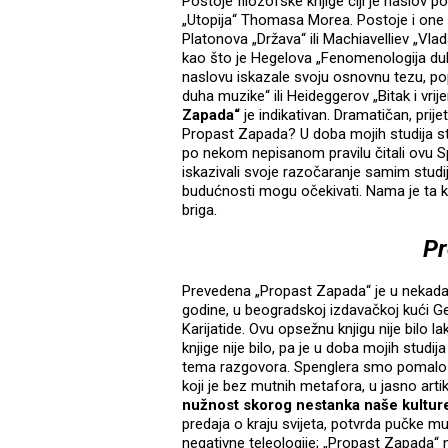
Postoje filozofske knjige čiji je naslov p
„Utopija“ Thomasa Morea. Postoje i one k
Platonova „Država“ ili Machiavelliev „Vla
kao što je Hegelova „Fenomenologija duha“
naslovu iskazale svoju osnovnu tezu, pop
duha muzike“ ili Heideggerov „Bitak i vri
Zapada“
je indikativan. Dramatičan, prije
Propast Zapada? U doba mojih studija st
po nekom nepisanom pravilu čitali ovu Sp
iskazivali svoje razočaranje samim stud
budućnosti mogu očekivati. Nama je ta knj
briga.
Pr
Prevedena „Propast Zapada“ je u nekadašn
godine, u beogradskoj izdavačkoj kući Ge
Karijatide. Ovu opsežnu knjigu nije bilo l
knjige nije bilo, pa je u doba mojih stud
tema razgovora. Spenglera smo pomalo d
koji je bez mutnih metafora, u jasno art
nužnost skorog nestanka naše kulture i
predaja o kraju svijeta, potvrda pučke m
negativne teleologije; „Propast Zapada“ 