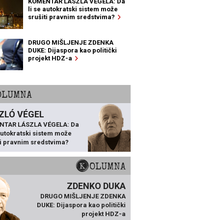
KOMENTAR LÁSZLA VÉGELA: Da
li se autokratski sistem može
srušiti pravnim sredstvima?
DRUGO MIŠLJENJE ZDENKA
DUKE: Dijaspora kao politički
projekt HDZ-a
KOLUMNA
ZLÓ VÉGEL
NTAR LÁSZLA VÉGELA: Da
 autokratski sistem može
ti pravnim sredstvima?
KOLUMNA
ZDENKO DUKA
DRUGO MIŠLJENJE ZDENKA
DUKE: Dijaspora kao politički
projekt HDZ-a