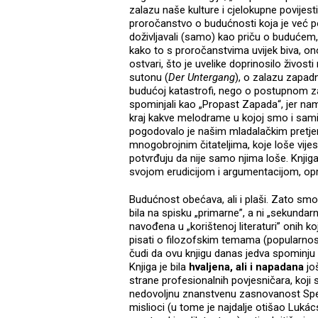
zalazu naše kulture i cjelokupne povijest
proročanstvo o budućnosti koja je već p
doživljavali (samo) kao priču o budućem,
kako to s proročanstvima uvijek biva, on
ostvari, što je uvelike doprinosilo živosti
sutonu (
Der Untergang
), o zalazu zapadni
budućoj katastrofi, nego o postupnom za
spominjali kao „Propast Zapada“, jer nam 
kraj kakve melodrame u kojoj smo i sami 
pogodovalo je našim mladalačkim pretje
mnogobrojnim čitateljima, koje loše vijes
potvrđuju da nije samo njima loše. Knjiga 
svojom erudicijom i argumentacijom, opr
Budućnost obećava, ali i plaši. Zato smo 
bila na spisku „primarne”, a ni „sekundarn
navođena u „korištenoj literaturi” onih koji
pisati o filozofskim temama (popularnost 
čudi da ovu knjigu danas jedva spominju u
Knjiga je bila
hvaljena, ali i napadana
jo
strane profesionalnih povjesničara, koji 
nedovoljnu znanstvenu zasnovanost Spengler
mislioci (u tome je najdalje otišao Luká