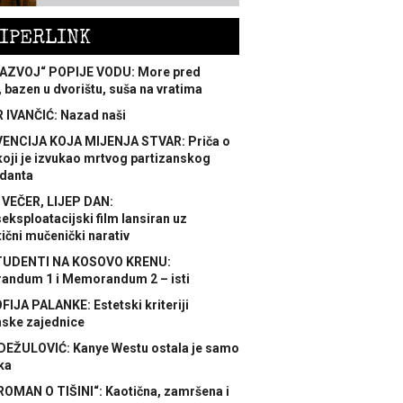
IPERLINK
AZVOJ“ POPIJE VODU: More pred
 bazen u dvorištu, suša na vratima
 IVANČIĆ: Nazad naši
ENCIJA KOJA MIJENJA STVAR: Priča o
koji je izvukao mrtvog partizanskog
danta
 VEČER, LIJEP DAN:
ksploatacijski film lansiran uz
ični mučenički narativ
TUDENTI NA KOSOVO KRENU:
ndum 1 i Memorandum 2 – isti
FIJA PALANKE: Estetski kriteriji
nske zajednice
DEŽULOVIĆ: Kanye Westu ostala je samo
ka
ROMAN O TIŠINI“: Kaotična, zamršena i