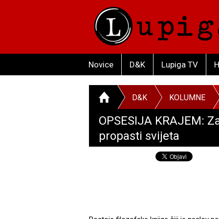
Novice
D&K
Lupiga TV
H
D&K
KOLUMNE
OPSESIJA KRAJEM: Zaš
propasti svijeta