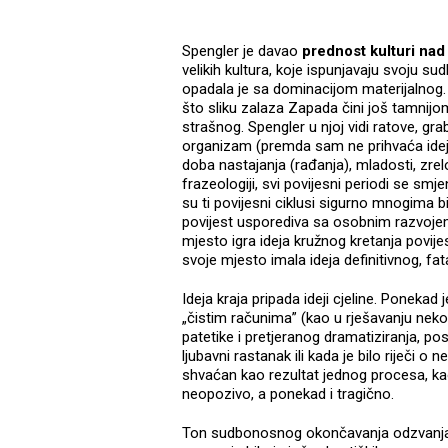
Spengler je davao
prednost kulturi nad 
velikih kultura, koje ispunjavaju svoju sud
opadala je sa dominacijom materijalnog. 
što sliku zalaza Zapada čini još tamnijo
strašnog. Spengler u njoj vidi ratove, gr
organizam (premda sam ne prihvaća ideju 
doba nastajanja (rađanja), mladosti, zrelos
frazeologiji, svi povijesni periodi se sm
su ti povijesni ciklusi sigurno mnogima bili
povijest usporediva sa osobnim razvojem
mjesto igra ideja kružnog kretanja povij
svoje mjesto imala ideja definitivnog, fat
Ideja kraja pripada ideji cjeline. Ponekad 
„čistim računima” (kao u rješavanju neko
patetike i pretjeranog dramatiziranja, pose
ljubavni rastanak ili kada je bilo riječi 
shvaćan kao rezultat jednog procesa, kao
neopozivo, a ponekad i tragično.
Ton sudbonosnog okončavanja odzvanja i 