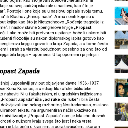
ostao pojam, kao što je Aristotelova „Metafizika“ ili
oje su svoj sadržaj iskazale u naslovu, kao što je
dar“. Postoje i one koje su u naslovu opisale svoju temu,
 ili Blochov „Princip nade“. A ima i onih koje su u
ut knjiga kao što je Nietzscheovo „Rođenje tragedije iz
jeme“. I naslov slavne Spenglerove knjige
„Propast
teći. Lako može biti pretvoren u pitanje: hoće li uskoro biti
udenti filozofije su nakon diplomskog ispita gotovo kao
englerovu knjigu i govorili o kraju Zapada, a u tome često
ijem i strah za vlastitu budućnost, posebno za ono što od
iga bila knjiga – opomena. U toj opomeni i prijetnja i
opast Zapada
joj Jugoslaviji prvi put objavljena davne 1936.-1937.
ce Kona Kosmos, a u ediciji filozofske biblioteke
ako nabaviti. Ni u fakultetskim, ni u gradskim knjižnicama
ija „Propast Zapada“
išla „od ruke do ruke”
i bila česta
oživljavali kao nekog razboritog Nostradamusa, mislioca
ikuliranom tekstu, na argumentiran način ukazivao na
 civilizacije
. „Propast Zapada“ nam je bila eho drevnih
udrosti o nužnom kraju svega što jest i neka vrsta
nam je bila priča o krajnjem, a poražavajućem, skorom