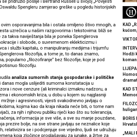
se pridružio poslije i Bertrand Russell u svojoj „Povijesti
u i Oswaldu Spengleru zamjerao greške u pogledu historijskih
H
ovim osporavanjima bila i ostala omiljeno štivo mnogih, a
KAD „R
sta uzrečica u našim razgovorima i tekstovima: bliži se
kućom,
 za takva naviještanja bila je poneka Spenglerova
VIKTOR
okracije i slobode, o suvremenom eklekticizmu i
ca i službi kapitalu, o manipuliranju medijima i trijumfu
INTERV
 Spenglerova filozofija, a tome je, to danas znamo,
Hodži 
a, popularno „filozofiranje” bez filozofije, koje je pod
koman
potisnuo filozofiju.
LIJEPA
Homose
budila
analiza sumornih stanja gospodarske i političke
dramat
 i danas mogla uslijediti sumorna konstatacija u
ora i nove cenzure (ali kriminalci izmaknu nadzoru, a
KAD S
zma i ekonomskih kriza, u dobu u kojem su najglasniji
Memora
 mržnje i agresivnosti, vijesti svakodnevno javljaju o
FILOZO
obima, kojima kao da kraja nikada neće biti, o tome nam
huliga
jači, za njih i njihovu publiku riječi kao što su tolerancija,
značenja, informacija je sve više, a sve su manje pouzdane,
BORIS 
 prezire bolje, na sve strane javljaju se neznalice koje
Hrvats
, relativizira se i podcjenjuje sve vrijedno, ljudi se udružuju
„MALI 
plemena koja zločince proglašavaju za junake, a žrtve za