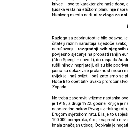
krivce – sve to karakterizira naše doba, 
ljudska vrsta na etičkom planu nije napra
Nikakvog mjesta nadi,
ni razloga za op
Razloga za zabrinutost je bilo odavno, jer
čitatelji raznih naraštaja svjedoče svak
narušavanju i
razgradnji svih njegovih 
povijesno sjećanje na propasti ranijih e
(što i Spengler navodi), do raspadu Aust
rušili njihovi neprijatelji, ali su bile podr
jasno su dokazivale prolaznost moći i mo
uvijek je i naš svijet. I baš zato smo se p
Hoće li to opet biti? Svako proročanstvo
Zapada.
Ne treba zaboraviti vrijeme nastanka ov
je 1918., a drugi 1922. godine. Knjiga je n
neposredno nakon Prvog svjetskog rata, u
Drugom svjetskom ratu. Bila je to uspje
100.000 primjeraka, što je naprosto nevje
imala značajan utjecaj. Dobivala je negativ