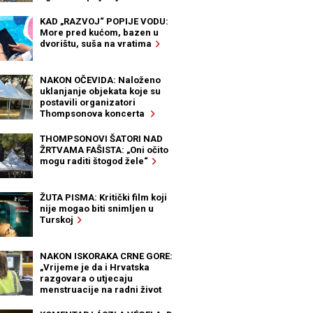
KAD „RAZVOJ“ POPIJE VODU:
More pred kućom, bazen u
dvorištu, suša na vratima
NAKON OČEVIDA: Naloženo
uklanjanje objekata koje su
postavili organizatori
Thompsonova koncerta
THOMPSONOVI ŠATORI NAD
ŽRTVAMA FAŠISTA: „Oni očito
mogu raditi štogod žele“
ŽUTA PISMA: Kritički film koji
nije mogao biti snimljen u
Turskoj
NAKON ISKORAKA CRNE GORE:
„Vrijeme je da i Hrvatska
razgovara o utjecaju
menstruacije na radni život
žena“