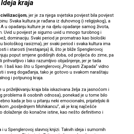
Ideja kraja
civilizacijom
, jer je za njega svjetska povijest bila povijest
binu. Svaka kultura je rađana iz duhovnog (i religijskog), a
A u opadanju kulture je na djelu opadanje samog života,
m. Uvid u povijest je sigurno uvid u mnogo turobnog i
abež, dominaciju. Svaki period je promatrao kao biološki
biološkog rasizma), jer svaki period i svaka kultura ima
ti i starosti (nestajanja) ili, što je bliže Spenglerovoj
jenjuju poput smjene godišnjih doba, od proljeća do zime, pa
 prihvatljivo i lako razumljivo objašnjenje, jer je tada
. I baš kao što u Spenglerovoj „Propasti Zapada“ vidno
esti i sveg događanja, tako je gotovo u svakom naraštaju
alnog i potpunog kraja.
je u priželjkivanju kraja bila iskazivana želja za jasnoćom i
g problema ili osobnih odnosa), ponekad je u tome bilo
bno kada je bio u pitanju neki emocionalni, prijateljski ili
o nekom „posljednjem Mohikancu”, ali je kraj najčešće
 dolaženje do konačne istine, kao nešto definitivno i
u Spenglerovoj slavnoj knjizi. Takvih ideja i sumornih