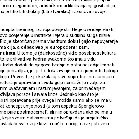
ijepom, elegantnom, artističkom artikuliranja njegovih ideja,
je htio biti drukčiji (biti stvaralac) i zasnovati svoje,
ncepta linearnog razvoja povijesti i Hegelove ideje vlasti
ovo povjerenje u instinkte i vjera u sudbinu su ga bližile
 Bio je skeptičan prema vlastitom dobu i gajio nepovjerenje
ema cilja, a
odbacivao je europocentrizam,
nuiteta
. U tome je (dalekosežno) vidio posebnost kultura,
to je prihvatljiva tvrdnja svakome tko ima u vidu
pak treba dodati da njegova tvrdnja o potpunoj odijeljenosti
 nije prihvatljiva, jer je to dokazivanje nemogućnosti dijaloga
dicija. Povijest je pokazala upravo suprotno, no sumnja u
kultura je opravdana svuda gdje nema želje i volje za
m uvažavanjem i razumijevanjem, za prihvaćanjem
oživljava poraze i stvara krize. Jednako kao što je
osti opravdana prije svega i možda samo ako se ima u
tički) koncept umjetnosti (u tom aspektu Spenglerovo
rne prije postmoderne!), ali nije opravdana ako se ima u
, koje svojim ostvarenjima potvrđuju da je umjetničko
avladalo sve svoje krize i našlo mnoge nove putove u