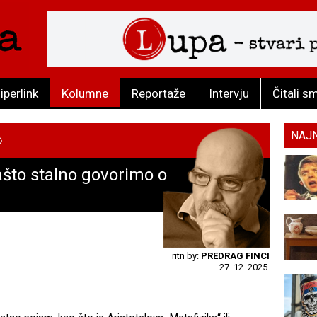
iperlink
Kolumne
Reportaže
Intervju
Čitali s
NAJ
to stalno govorimo o
ritn by:
PREDRAG FINCI
27. 12. 2025.