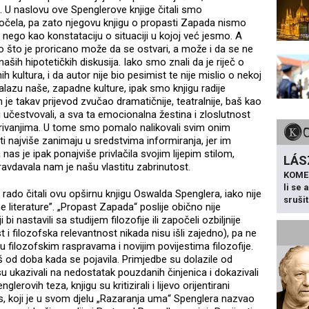
i. U naslovu ove Spenglerove knjige čitali smo
očela, pa zato njegovu knjigu o propasti Zapada nismo
 nego kao konstataciju o situaciji u kojoj već jesmo. A
o što je proricano može da se ostvari, a može i da se ne
 naših hipotetičkih diskusija. Iako smo znali da je riječ o
h kultura, i da autor nije bio pesimist te nije mislio o nekoj
lazu naše, zapadne kulture, ipak smo knjigu radije
je takav prijevod zvučao dramatičnije, teatralnije, baš kao
učestvovali, a sva ta emocionalna žestina i zloslutnost
rivanjima. U tome smo pomalo nalikovali svim onim
ti najviše zanimaju u sredstvima informiranja, jer im
nas je ipak ponajviše privlačila svojim lijepim stilom,
LÁS
avdavala nam je našu vlastitu zabrinutost.
KOME
li se
rado čitali ovu opširnu knjigu Oswalda Spenglera, iako nije
sruši
e literature”. „Propast Zapada“ poslije obično nije
 bi nastavili sa studijem filozofije ili započeli ozbiljnije
i filozofska relevantnost nikada nisu išli zajedno), pa ne
 filozofskim raspravama i novijim povijestima filozofije.
š od doba kada se pojavila. Primjedbe su dolazile od
su ukazivali na nedostatak pouzdanih činjenica i dokazivali
ovih teza, knjigu su kritizirali i lijevo orijentirani
cs, koji je u svom djelu „Razaranja uma“ Spenglera nazvao