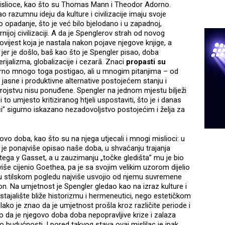
mislioce, kao što su Thomas Mann i Theodor Adorno.
razumnu ideju da kulture i civilizacije imaju svoje
 opadanje, što je već bilo bjelodano i u zapadnoj,
nijoj civilizaciji. A da je Spenglerov strah od novog
vijest koja je nastala nakon pojave njegove knjige, a
 jer je došlo, baš kao što je Spengler pisao, doba
rijalizma, globalizacije i cezarā. Znaci
propasti su
rno mnogo toga postigao, ali u mnogim pitanjima – od
asne i produktivne alternative postojećem stanju i
stvu nisu ponuđene. Spengler na jednom mjestu bilježi
i to umjesto kritiziranog htjeli uspostaviti, što je i danas
itici” sigurno iskazano nezadovoljstvo postojećim i želja za
vo doba, kao što su na njega utjecali i mnogi mislioci: u
i je ponajviše opisao naše doba, u shvaćanju trajanja
tega y Gasset, a u zauzimanju „točke gledišta” mu je bio
više cijenio Goethea, pa je sa svojim velikim uzorom dijelio
 u stilskom pogledu najviše usvojio od njemu suvremene
lon. Na umjetnost je Spengler gledao kao na izraz kulture i
o stajalište bliže historizmu i hermeneutici, nego estetičkom
ako je znao da je umjetnost prošla kroz različite periode i
lio da je njegovo doba doba nepopravljive krize i zalaza
io budućnosti. I pored takvog stava ovaj mislilac je ipak