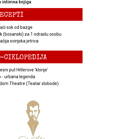
 intimna knjiga
ECEPTI
ći sok od bazge
k (bosanski) za 1 odraslu osobu
čija svinjska jetrica
-CIKLOPEDIJA
esni put Hitlerove 'klonje'
 - urbana legenda
dom Theatre (Teatar slobode)