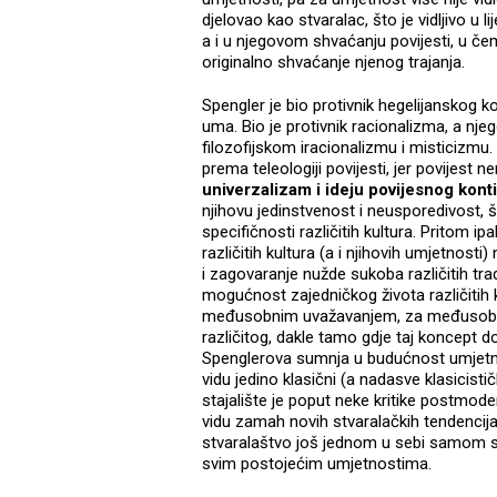
djelovao kao stvaralac, što je vidljivo u l
a i u njegovom shvaćanju povijesti, u čemu 
originalno shvaćanje njenog trajanja.
Spengler je bio protivnik hegelijanskog ko
uma. Bio je protivnik racionalizma, a njeg
filozofijskom iracionalizmu i misticizmu.
prema teleologiji povijesti, jer povijest n
univerzalizam i ideju povijesnog konti
njihovu jedinstvenost i neusporedivost, š
specifičnosti različitih kultura. Pritom i
različitih kultura (a i njihovih umjetnosti)
i zagovaranje nužde sukoba različitih tra
mogućnost zajedničkog života različitih 
međusobnim uvažavanjem, za međusobni
različitog, dakle tamo gdje taj koncept d
Spenglerova sumnja u budućnost umjetn
vidu jedino klasični (a nadasve klasicis
stajalište je poput neke kritike postmode
vidu zamah novih stvaralačkih tendencija
stvaralaštvo još jednom u sebi samom s
svim postojećim umjetnostima.