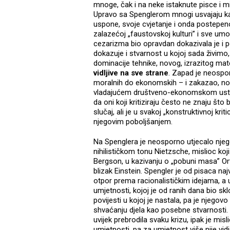
mnoge, čak i na neke istaknute pisce i 
Upravo sa Spenglerom mnogi usvajaju kao 
uspone, svoje cvjetanje i onda postepeno
zalazećoj „faustovskoj kulturi” i sve umor
cezarizma bio opravdan dokazivala je i po
dokazuje i stvarnost u kojoj sada živimo,
dominacije tehnike, novog, izrazitog mate
vidljive na sve strane
. Zapad je neospo
moralnih do ekonomskih – i zakazao, no j
vladajućem društveno-ekonomskom ustroj
da oni koji kritiziraju često ne znaju što b
slučaj, ali je u svakoj „konstruktivnoj kr
njegovim poboljšanjem.
Na Spenglera je neosporno utjecalo njego
nihilističkom tonu Nietzsche, mislioc koj
Bergson, u kazivanju o „pobuni masa” Or
blizak Einstein. Spengler je od pisaca naj
otpor prema racionalističkim idejama, a
umjetnosti, kojoj je od ranih dana bio sk
povijesti u kojoj je nastala, pa je njegov
shvaćanju djela kao posebne stvarnosti. I
uvijek prebrodila svaku krizu, ipak je mis
umjetnosti, pa za umjetnost više nije vid