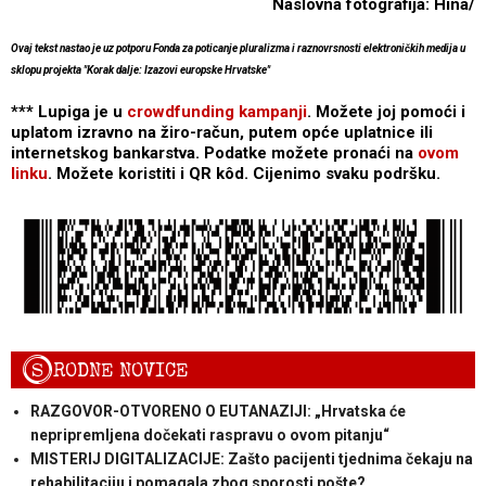
Naslovna fotografija: Hina/
Ovaj tekst nastao je uz potporu Fonda za poticanje pluralizma i raznovrsnosti elektroničkih medija u
sklopu projekta "Korak dalje: Izazovi europske Hrvatske"
*** Lupiga je u
crowdfunding kampanji
. Možete joj pomoći i
uplatom izravno na žiro-račun, putem opće uplatnice ili
internetskog bankarstva. Podatke možete pronaći na
ovom
linku
. Možete koristiti i QR kôd. Cijenimo svaku podršku.
S
RODNE NOVICE
RAZGOVOR-OTVORENO O EUTANAZIJI: „Hrvatska će
nepripremljena dočekati raspravu o ovom pitanju“
MISTERIJ DIGITALIZACIJE: Zašto pacijenti tjednima čekaju na
rehabilitaciju i pomagala zbog sporosti pošte?