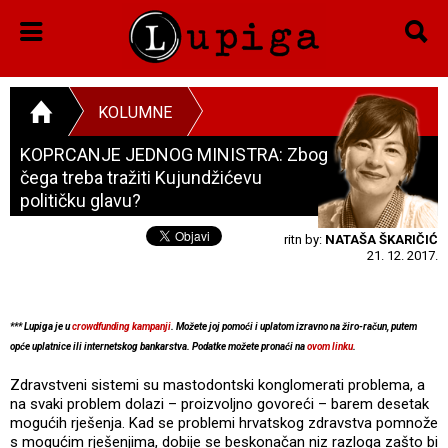
KOLUMNE
KOPRCANJE JEDNOG MINISTRA: Zbog
čega treba tražiti Kujundžićevu
političku glavu?
ritn by:
NATAŠA ŠKARIČIĆ
21. 12. 2017.
*** Lupiga je u
crowdfunding kampanji
. Možete joj pomoći i uplatom izravno na žiro-račun, putem
opće uplatnice ili internetskog bankarstva. Podatke možete pronaći na
ovom linku
.
Zdravstveni sistemi su mastodontski konglomerati problema, a
na svaki problem dolazi – proizvoljno govoreći – barem desetak
mogućih rješenja. Kad se problemi hrvatskog zdravstva pomnože
s mogućim rješenjima, dobije se beskonačan niz razloga zašto bi