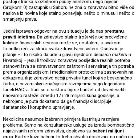
postoji stranka s ozbiljnom
policy
analizom, nego nijedan
(brojkom: 0) zastupnik u Saboru ne zna o zdravstvu bitno više od
naslova iz novina koje stalno ponavljaju nešto o minusu i nešto o
smanjenju prava.
Jedini ispravan odgovor na ovu situaciju je da nas
prestanu
praviti idiotima
. Da zdravstvo stalno troši više od predviđene
količine financijskih resursa može se, uostalom, u svakom
trenutku reći za skoro svaki zdravstveni sistem. Osnovno je
pitanje – i to nikako da uđe u glavu nijednom
decision makeru
u
Hrvatskoj – jesu li troškovi zdravstva posljedica realnih potreba
stanovništva za zdravstvenom zaštitom i servisiranja tih potreba
prema organizacijskim i medicinskim protokolima zasnovanih na
dokazima, ili je zdravstvo nečiji privatni tunel koji se beskonačno
farba, u nezamislivo značajnijim razmjerima nego legendarni
tuneli HAC-a. Radi se o sektoru čiji se budžet od devedesetih
naovamo rasteže između 17 i 28 milijardi kuna godišnje, a
nebrojeno je puta dokazano da ga financijski iscrpljuje
šarlatansko i koruptivno upravljanje.
Nekolicina nasumce izabranih primjera ilustriraju razmjere
problema. Samo na konzultantske usluge za izradu bombastično
najavljivanih reformi zdravstva, doslovno su
bačeni milijuni
eura
. Kad se kaže bačeni, to treba shvatiti doslovno, na način da