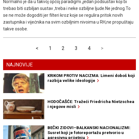
Normalno je da u takvoj općoj paradigmi ,jedan podsustav koji bi
trebao biti ozbiljan sustav ,treba i neke ozbiljne ljude.Ne jednog.To
se ne može dogoditi jer filteri kroz koje se regulira pritok novih
zastupnika i vijećnika na svim ozbiljnim nivoima u RH,ne propuštaju
takve osobe.
<
1
2
3
4
>
NAJNOVIJE
KRIKOM PROTIV NACIZMA: Limeni doboš koji
razbija velike ideologije
HODOČAŠĆE: Tražeći Friedricha Nietzschea
i njegove misli
BEČKI ZIDOVI–BALKANSKI NACIONALIZMI:
Susret koji je fotoreportažu pretvorio u
agresivnu prijetnju