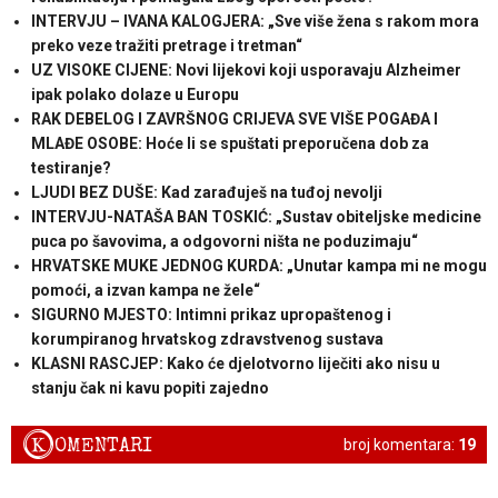
INTERVJU – IVANA KALOGJERA: „Sve više žena s rakom mora
preko veze tražiti pretrage i tretman“
UZ VISOKE CIJENE: Novi lijekovi koji usporavaju Alzheimer
ipak polako dolaze u Europu
RAK DEBELOG I ZAVRŠNOG CRIJEVA SVE VIŠE POGAĐA I
MLAĐE OSOBE: Hoće li se spuštati preporučena dob za
testiranje?
LJUDI BEZ DUŠE: Kad zarađuješ na tuđoj nevolji
INTERVJU-NATAŠA BAN TOSKIĆ: „Sustav obiteljske medicine
puca po šavovima, a odgovorni ništa ne poduzimaju“
HRVATSKE MUKE JEDNOG KURDA: „Unutar kampa mi ne mogu
pomoći, a izvan kampa ne žele“
SIGURNO MJESTO: Intimni prikaz upropaštenog i
korumpiranog hrvatskog zdravstvenog sustava
KLASNI RASCJEP: Kako će djelotvorno liječiti ako nisu u
stanju čak ni kavu popiti zajedno
K
OMENTARI
broj komentara:
19