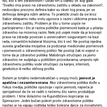
No, što s tim zdravstvom? Ustav RH u članku 59. koji glasi
“Svatko ima pravo na zdravstvenu zaštitu u skladu sa zakonom”,
nedovoljno precizno definira kakvi su okviri tog prava, jer se
definicija delegira nižim aktima. To praktički znači da svi kroz
Sabor sklapamo neku vrstu ugovora o razini i oblicima prava na
zdravstvenu zaštitu. Problem je što u tome uopće ne
participiramo i što je razina političke pismenosti kada je u pitanju
zdravstvo na mizernoj razini. Neki još uvijek misle da je koncept
prava na zdravlje povezan s univerzalnim osiguranjem na bazi
rada, romantični kolateral titoizma, što li već. Ne postoji nijedna
suvisla građanska inicijativa za podizanje medicinske pismenosti
i pismenosti o zdravstvenoj politici. Ne postoji čak ni svijest o
tome da je zdravstvo politika. Malobrojni stručnjaci za javno
zdravstvo ne sudjeluju u političkim procedurama, umjesto njih
zdravstvenu politiku vode stručnjaci za karijes, internisti,
ginekolozi ili netko sličnog profila.
Sistem je totalno nedemokratičan u svojoj moći;
javnost je
apatična i nezainteresirana
. Ako zdravstvena politika dođe u
fokus medija, političke opozicije i opće javnosti, najveća je
vjerojatnost da će se raditi o nečemu što samo produbljuje
problem. I time dolazimo na Kujundžićevo koprcanje sa
Spinrazom. Jedini bučan pokret protiv zdravstvene politike
nastao je na vapaju roditelja teško bolesne djece za inovativnim,