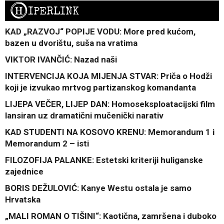
H
IPERLINK
KAD „RAZVOJ“ POPIJE VODU: More pred kućom,
bazen u dvorištu, suša na vratima
VIKTOR IVANČIĆ: Nazad naši
INTERVENCIJA KOJA MIJENJA STVAR: Priča o Hodži
koji je izvukao mrtvog partizanskog komandanta
LIJEPA VEČER, LIJEP DAN: Homoseksploatacijski film
lansiran uz dramatični mučenički narativ
KAD STUDENTI NA KOSOVO KRENU: Memorandum 1 i
Memorandum 2 – isti
FILOZOFIJA PALANKE: Estetski kriteriji huliganske
zajednice
BORIS DEŽULOVIĆ: Kanye Westu ostala je samo
Hrvatska
„MALI ROMAN O TIŠINI“: Kaotična, zamršena i duboko