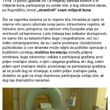
15 na 13 posto (gubitak od 1,8 milijardi) sanirala bolnice s tri
milijarde kuna, participacije su ostale iste, a dug zdravstva danas,
po Kujundžiću, iznosi
„stravičnih“ osam milijardi kuna
.
Što se napretka sistema za to vrijeme tiče, Hrvatska je cijelo to
vrijeme vrlo sporo ažurirala svoje javno-zdravstvene registre, ali
trenutno smo, primjerice, na samom vrhu Europske unije po
smrtnosti od karcinoma. Liste čekanja kao indikator dostupnosti,
ne samo što su katastrofalno duge i neujednačene, već su i
toliko netransparentne, da su i same predstava. Usredotočeni
pučkoškolac iz ove dinamike može vidjeti da političke operacije s
budžetom uzrokuju
mističnu korelaciju
između priljeva
sredstava, duga zdravstva i odluka o participaciji građana; prvo
priljev značajno skače, s njim i ulaganja građana, ali i dug, zatim
priljev opet značajno skače, povećavaju se participacije građana,
ali se prošli dug ne smanjuje, a zatim priljev značajno pada,
dodatno se gubi na stopi doprinosa, participacije ostaju iste, ali
dug nije dramatično narastao.