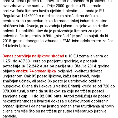
pred vratima i počelo raspravljati kao o zasebnom problemu za
sve zdravstvene sustave. Prije 2000. godine u EU se malo
proizvođača lijekova bavilo rijetkim bolestima, a onda je EU
Regulativa 141/2000 o medicinskim siročadima definirala
centraliziranu proceduru koja farmaceutskoj industriji znatno
olakšava istraživanja, proizvodnju i plasman lijekova za rijetke
bolesti. Uz politički stav da je proizvodnja lijekova za rijetke
bolesti etički imperativ, tržište „siročadi“ je počelo bujati, da bi
2015. godine dosegnulo vrhunac s EMA-inim odobrenjem za čak
14 takvih lijekova.
Danas potrošnja na lijekove siročad
u 18 EU zemalja varira od
1.251 do 407.631 eura po pacijentu godišnje, a
prosjek
potrošnje je 32.242 eura po pacijentu
.
BMJ
je 2014. godine
objavio
analizu 74
orphan
lijeka
, ocijenivši kvalitetu dokaza
umjerenom. Čak 85 posto lijekova, kažu istraživači, imaju
značajan učinak, ali preko 86 posto je uzrokovalo ozbiljne
nuspojave. Cijena tih lijekova u Velikoj Britaniji kreće se od 726 do
378.000 funti, s time da su lijekovi za koje na tržištu postoji
zamjena
skuplji i do 82.000 puta
. Autori zaključuju da postoji
nekonzistentnost u kvaliteti dokaza o učinkovitosti odobrenih
orphan
lijekova i da nema jasnog mehanizma utvrđivanja njihovih
cijena, tim više što su na tržištu prisutne i višestruko jeftinije
paralele.