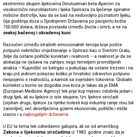
ekstremno skupim lijekovima Dinutuximan beta Aperion za
visokorizični neuroblastom i lijeka Spinraza za liječenje spinalne
mišićne distrofije, kao da se baš na nedovoljno poznatom lijeku,
čija godišnja doza u Sjedinjenim Državama po pacijentu košta
750.000 dolara, država postavila između života i smrti, a ne na
svakoj bačenoj i ukradenoj kuni
.
Razvučen između strašnih emocionalnih tenzija koje potiče
potpuno nekritičko izvještavanje o Spinrazi kao o Svetom Gralu,
želje da ostane politički korektan i realnosti – a realnost je da se
alokacija ne rješava na zahtjev, nego temeljem promišljenih
analiza – Kujundžić se batrgao u pokušaju da ostane trezven i na
kraju još jednom pokazao koliko je hrvatsko zdravstvo potpuno
nespojeno s realnošću, a kamoli sa svjetskim tokovima. Globalni
kontekst u kome se dogodila ova kriza je takav da je EMA
(European Medicine Agency) tek prije koji mjesec odobrila jedan i
drugi lijek, ali su lijekovi iz iste skupine, tzv. lijekovi siročadi
(
orphan drugs
, lijekovi za rijetke bolesti koji industriji ranije nisu bili
zanimljivi), već desetljećima golemi ekonomski, politički i etički
izazov i u
najbogatijim državama
.
U EU ta tema tek odnedavno galopira, ali se od američkog
Zakona o lijekovima siročadima
iz 1983. godine znalo da je