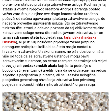
o pravnom statusu pružatelja zdravstvene usluge. Kod nas je taj
status u vrijeme njegovog kreatora Andrije Hebranga postao
važan zato što je s njime sve drugo katastrofalno uređeno,
počevši od načina ugovaranja i plaćanja zdravstvene usluge, do
nadzora provedbe ugovorenih usluga. Što se zdravstvenog
turizma tiče, struci je odavno poznato da taj oblik komercijalne
zdravstvene usluge nema što raditi u javnom zdravstvu, jer on
tamo
radi samo štetu
(pogledati npr.
tajlandska ili indijska
iskustva
), ali je iz Kujundžićevih prijedloga zasad potpuno
nemoguće anticipirati kolika bi ta šteta mogla nastati u
hrvatskom zdravstvu. U zakonu, naime, ne piše doslovno ništa
više od toga da se zdravstvene ustanove mogu baviti
zdravstvenim turizmom, pa ćemo razmjere destrukcije tek vidjeti
u
svojoj sili podzakonskih akata
koji će to područje u
budućnosti (eventualno) urediti. Ideja da se ordinacije nasljeđuju
zajedno s pacijentima je bizarna, ali ne i sasvim nelogična
posljedica generalnog shvaćanja zdravstva kao privatnog
posjeda medicinskih elita i njihovih „staliških“ organizacija.