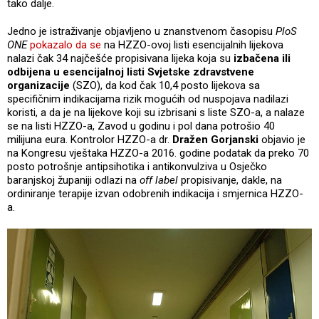
tako dalje.
Jedno je istraživanje objavljeno u znanstvenom časopisu
PloS
ONE
pokazalo da se
na HZZO-ovoj listi esencijalnih lijekova
nalazi čak 34 najčešće propisivana lijeka koja su
izbačena ili
odbijena u esencijalnoj listi Svjetske zdravstvene
organizacije
(SZO), da kod čak 10,4 posto lijekova sa
specifičnim indikacijama rizik mogućih od nuspojava nadilazi
koristi, a da je na lijekove koji su izbrisani s liste SZO-a, a nalaze
se na listi HZZO-a, Zavod u godinu i pol dana potrošio 40
milijuna eura. Kontrolor HZZO-a dr.
Dražen Gorjanski
objavio je
na Kongresu vještaka HZZO-a 2016. godine podatak da preko 70
posto potrošnje antipsihotika i antikonvulziva u Osječko
baranjskoj županiji odlazi na
off label
propisivanje, dakle, na
ordiniranje terapije izvan odobrenih indikacija i smjernica HZZO-
a.