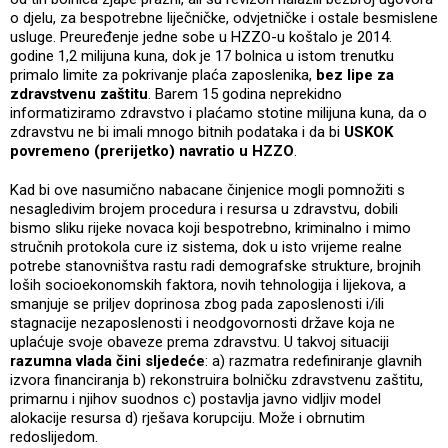
o djelu, za bespotrebne liječničke, odvjetničke i ostale besmislene
usluge. Preuređenje jedne sobe u HZZO-u koštalo je 2014.
godine 1,2 milijuna kuna, dok je 17 bolnica u istom trenutku
primalo limite za pokrivanje plaća zaposlenika,
bez lipe za
zdravstvenu zaštitu
. Barem 15 godina neprekidno
informatiziramo zdravstvo i plaćamo stotine milijuna kuna, da o
zdravstvu ne bi imali mnogo bitnih podataka i da bi
USKOK
povremeno (prerijetko) navratio u HZZO
.
Kad bi ove nasumično nabacane činjenice mogli pomnožiti s
nesagledivim brojem procedura i resursa u zdravstvu, dobili
bismo sliku rijeke novaca koji bespotrebno, kriminalno i mimo
stručnih protokola cure iz sistema, dok u isto vrijeme realne
potrebe stanovništva rastu radi demografske strukture, brojnih
loših socioekonomskih faktora, novih tehnologija i lijekova, a
smanjuje se priljev doprinosa zbog pada zaposlenosti i/ili
stagnacije nezaposlenosti i neodgovornosti države koja ne
uplaćuje svoje obaveze prema zdravstvu. U takvoj situaciji
razumna vlada čini sljedeće
: a) razmatra redefiniranje glavnih
izvora financiranja b) rekonstruira bolničku zdravstvenu zaštitu,
primarnu i njihov suodnos c) postavlja javno vidljiv model
alokacije resursa d) rješava korupciju. Može i obrnutim
redoslijedom.