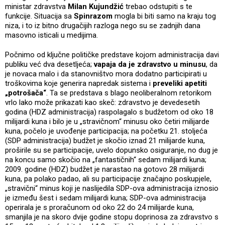
ministar zdravstva
Milan Kujundžić
trebao odstupiti s te
funkcije. Situacija sa
Spinrazom
mogla bi biti samo na kraju tog
niza, i to iz bitno drugačijih razloga nego su se zadnjih dana
masovno isticali u medijima.
Počnimo od ključne političke predstave kojom administracija davi
publiku već dva desetljeća;
vapaja da je zdravstvo u minusu
, da
je novaca malo i da stanovništvo mora dodatno participirati u
troškovima koje generira napredak sistema i
preveliki apetiti
„potrošača“
. Ta se predstava s blago neoliberalnom retorikom
vrlo lako može prikazati kao skeč: zdravstvo je devedesetih
godina (HDZ administracija) raspolagalo s budžetom od oko 18
milijardi kuna i bilo je u „stravičnom“ minusu oko četiri milijarde
kuna, počelo je uvođenje participacija; na početku 21. stoljeća
(SDP administracija) budžet je skočio iznad 21 milijarde kuna,
proširile su se participacije, uvelo dopunsko osiguranje, no dug je
na koncu samo skočio na „fantastičnih“ sedam milijardi kuna;
2009. godine (HDZ) budžet je narastao na gotovo 28 milijardi
kuna, pa polako padao, ali su participacije značajno poskupjele,
„stravični“ minus koji je naslijedila SDP-ova administracija iznosio
je između šest i sedam milijardi kuna; SDP-ova administracija
operirala je s proračunom od oko 22 do 24 milijarde kuna,
smanjila je na skoro dvije godine stopu doprinosa za zdravstvo s