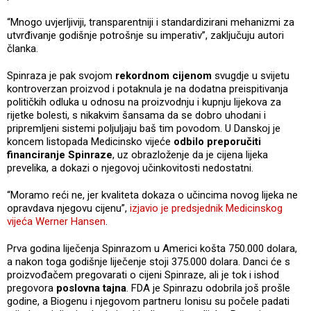
“Mnogo uvjerljiviji, transparentniji i standardizirani mehanizmi za
utvrđivanje godišnje potrošnje su imperativ”, zaključuju autori
članka.
Spinraza je pak svojom
rekordnom cijenom
svugdje u svijetu
kontroverzan proizvod i potaknula je na dodatna preispitivanja
političkih odluka u odnosu na proizvodnju i kupnju lijekova za
rijetke bolesti, s nikakvim šansama da se dobro uhodani i
pripremljeni sistemi poljuljaju baš tim povodom. U Danskoj je
koncem listopada Medicinsko vijeće
odbilo preporučiti
financiranje Spinraze
, uz obrazloženje da je cijena lijeka
prevelika, a dokazi o njegovoj učinkovitosti nedostatni.
“Moramo reći ne, jer kvaliteta dokaza o učincima novog lijeka ne
opravdava njegovu cijenu”,
izjavio je predsjednik Medicinskog
vijeća Werner Hansen
.
Prva godina liječenja Spinrazom u Americi košta 750.000 dolara,
a nakon toga godišnje liječenje stoji 375.000 dolara. Danci će s
proizvođačem pregovarati o cijeni Spinraze, ali je tok i ishod
pregovora
poslovna tajna
. FDA je Spinrazu odobrila još prošle
godine, a Biogenu i njegovom partneru Ionisu su počele padati