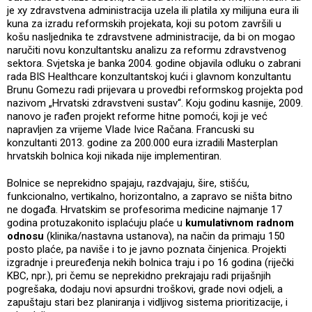
je xy zdravstvena administracija uzela ili platila xy milijuna eura ili
kuna za izradu reformskih projekata, koji su potom završili u
košu nasljednika te zdravstvene administracije, da bi on mogao
naručiti novu konzultantsku analizu za reformu zdravstvenog
sektora. Svjetska je banka 2004. godine objavila odluku o zabrani
rada BIS Healthcare konzultantskoj kući i glavnom konzultantu
Brunu Gomezu radi prijevara u provedbi reformskog projekta pod
nazivom „Hrvatski zdravstveni sustav“. Koju godinu kasnije, 2009.
nanovo je rađen projekt reforme hitne pomoći, koji je već
napravljen za vrijeme Vlade Ivice Račana. Francuski su
konzultanti 2013. godine za 200.000 eura izradili Masterplan
hrvatskih bolnica koji nikada nije implementiran.
Bolnice se neprekidno spajaju, razdvajaju, šire, stišću,
funkcionalno, vertikalno, horizontalno, a zapravo se ništa bitno
ne događa. Hrvatskim se profesorima medicine najmanje 17
godina protuzakonito isplaćuju plaće u
kumulativnom radnom
odnosu
(klinika/nastavna ustanova), na način da primaju 150
posto plaće, pa naviše i to je javno poznata činjenica. Projekti
izgradnje i preuređenja nekih bolnica traju i po 16 godina (riječki
KBC, npr.), pri čemu se neprekidno prekrajaju radi prijašnjih
pogrešaka, dodaju novi apsurdni troškovi, grade novi odjeli, a
zapuštaju stari bez planiranja i vidljivog sistema prioritizacije, i