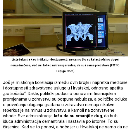
Liste čekanja kao indikator dostupnosti, ne samo što su katastrofalno duge i
neujednačene, već su i toliko netransparentne, da su i same predstava (FOTO:
Lupiga.Com)
Još je mističnija korelacija između ovih brojki i napretka medicine
i dostupnosti zdravstvene usluge u Hrvatskoj, odnosno apetita
„potrošača“. Dakle, politički podaci o osnovnim financijskim
promjenama u zdravstvu su potpuna nebuloza, a političke odluke
o povećanju ulaganja građana u zdravstvo nemaju nikakve
reperkusije na minus u zdravstvu, a kamoli na zdravstvene
ishode. Sve administracije
lažu da su smanjile dug
, da bi ih
iduća administracija demantirala i nastavila po istome. To su
činjenice. Kad se to ponovi, a hoće jer u Hrvatskoj ne samo da ne