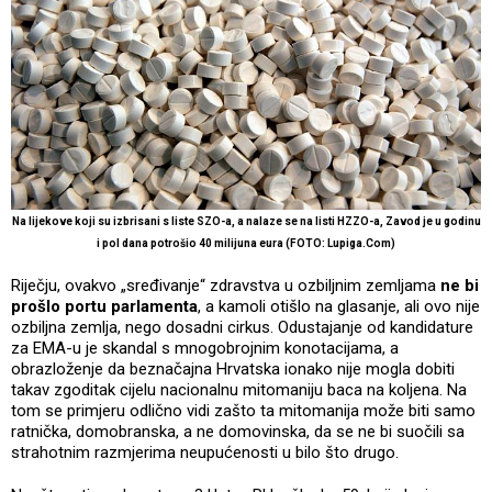
Na lijekove koji su izbrisani s liste SZO-a, a nalaze se na listi HZZO-a, Zavod je u godinu
i pol dana potrošio 40 milijuna eura (FOTO: Lupiga.Com)
Riječju, ovakvo „sređivanje“ zdravstva u ozbiljnim zemljama
ne bi
prošlo portu parlamenta
, a kamoli otišlo na glasanje, ali ovo nije
ozbiljna zemlja, nego dosadni cirkus. Odustajanje od kandidature
za EMA-u je skandal s mnogobrojnim konotacijama, a
obrazloženje da beznačajna Hrvatska ionako nije mogla dobiti
takav zgoditak cijelu nacionalnu mitomaniju baca na koljena. Na
tom se primjeru odlično vidi zašto ta mitomanija može biti samo
ratnička, domobranska, a ne domovinska, da se ne bi suočili sa
strahotnim razmjerima neupućenosti u bilo što drugo.