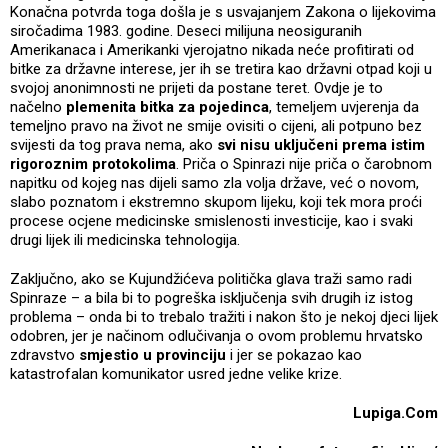
Konačna potvrda toga došla je s usvajanjem Zakona o lijekovima
siročadima 1983. godine. Deseci milijuna neosiguranih
Amerikanaca i Amerikanki vjerojatno nikada neće profitirati od
bitke za državne interese, jer ih se tretira kao državni otpad koji u
svojoj anonimnosti ne prijeti da postane teret. Ovdje je to
načelno
plemenita bitka za pojedinca
, temeljem uvjerenja da
temeljno pravo na život ne smije ovisiti o cijeni, ali potpuno bez
svijesti da tog prava nema, ako
svi nisu uključeni prema istim
rigoroznim protokolima
. Priča o Spinrazi nije priča o čarobnom
napitku od kojeg nas dijeli samo zla volja države, već o novom,
slabo poznatom i ekstremno skupom lijeku, koji tek mora proći
procese ocjene medicinske smislenosti investicije, kao i svaki
drugi lijek ili medicinska tehnologija.
Zaključno, ako se Kujundžićeva politička glava traži samo radi
Spinraze – a bila bi to pogreška isključenja svih drugih iz istog
problema – onda bi to trebalo tražiti i nakon što je nekoj djeci lijek
odobren, jer je načinom odlučivanja o ovom problemu hrvatsko
zdravstvo
smjestio u provinciju
i jer se pokazao kao
katastrofalan komunikator usred jedne velike krize.
Lupiga.Com