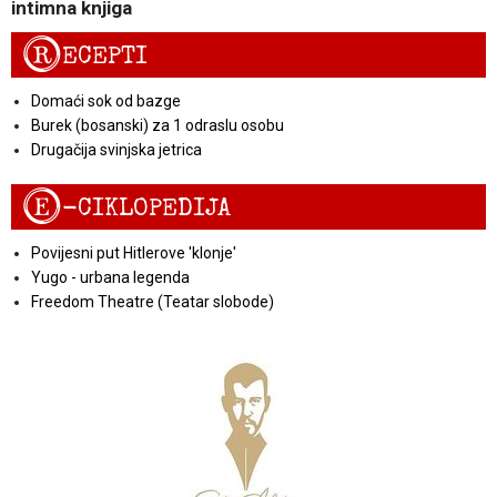
intimna knjiga
R
ECEPTI
Domaći sok od bazge
Burek (bosanski) za 1 odraslu osobu
Drugačija svinjska jetrica
E
-CIKLOPEDIJA
Povijesni put Hitlerove 'klonje'
Yugo - urbana legenda
Freedom Theatre (Teatar slobode)