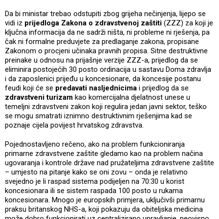
Da bi ministar trebao odstupiti zbog grijeha nečinjenja, lijepo se
vidi iz
prijedloga Zakona o zdravstvenoj zaštiti
(ZZZ) za koji je
ključna informacija da ne sadrži ništa, ni probleme ni rješenja, pa
čak ni formalne preduvjete za predlaganje zakona, propisane
Zakonom o procjeni učinaka pravnih propisa. Sitne destruktivne
preinake u odnosu na prijašnje verzije ZZZ-a, prijedlog da se
eliminira postojećih 30 posto ordinacija u sastavu Doma zdravlja
i da zaposlenici prijeđu u koncesionare, da koncesije postanu
feudi koji će se
predavati nasljednicima
i prijedlog da se
zdravstveni turizam
kao komercijalna djelatnost unese u
temeljni zdravstveni zakon koji regulira jedan javni sektor, teško
se mogu smatrati iznimno destruktivnim rješenjima kad se
poznaje cijela povijest hrvatskog zdravstva.
Pojednostavljeno rečeno, ako na problem funkcioniranja
primarne zdravstvene zaštite gledamo kao na problem načina
ugovaranja i kontrole države nad pružateljima zdravstvene zaštite
– umjesto na pitanje kako se oni zovu – onda je relativno
svejedno je li raspad sistema podijeljen na 70:30 u korist
koncesionara ili se sistem raspada 100 posto u rukama
koncesionara. Mnogo je europskih primjera, uključivši primarnu
praksu britanskog NHS-a, koji pokazuju da obiteljska medicina
može dobro funkcionirati uz centralizirano upravljanje, neovisno