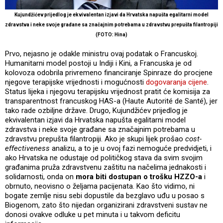
Kujundžićev prijedlog je ekvivalentan izjavi da Hrvatska napušta egalitarni model
zdravstva i neke svoje građane sa značajnim potrebama u zdravstvu prepušta filantropiji
(FOTO: Hina)
Prvo, nejasno je odakle ministru ovaj podatak o Francuskoj.
Humanitarni model postoji u Indiji i Kini, a Francuska je od
kolovoza odobrila privremeno financiranje Spinraze do procjene
njegove terapijske vrijednosti i mogućnosti
dogovaranja cijene
.
Status lijeka i njegovu terapijsku vrijednost pratit će komisija za
transparentnost francuskog HAS-a (Haute Autorité de Santé), jer
tako rade ozbiljne države. Drugo, Kujundžićev prijedlog je
ekvivalentan izjavi da Hrvatska napušta egalitarni model
zdravstva i neke svoje građane sa značajnim potrebama u
zdravstvu prepušta filantropiji. Ako je skupi lijek prošao
cost-
effectiveness
analizu, a to je u ovoj fazi nemoguće predvidjeti, i
ako Hrvatska ne odustaje od političkog stava da svim svojim
građanima pruža zdravstvenu zaštitu na načelima jednakosti i
solidarnosti, onda on
mora biti dostupan o trošku HZZO-a
i
obrnuto, neovisno o željama pacijenata. Kao što vidimo, ni
bogate zemlje nisu sebi dopustile da bezglavo uđu u posao s
Biogenom, zato što nijedan organizirani zdravstveni sustav ne
donosi ovakve odluke u pet minuta i u takvom deficitu