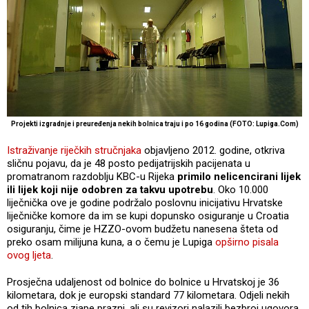
Projekti izgradnje i preuređenja nekih bolnica traju i po 16 godina (FOTO: Lupiga.Com)
Istraživanje riječkih stručnjaka
objavljeno 2012. godine, otkriva
sličnu pojavu, da je 48 posto pedijatrijskih pacijenata u
promatranom razdoblju KBC-u Rijeka
primilo nelicencirani lijek
ili lijek koji nije odobren za takvu upotrebu
. Oko 10.000
liječnička ove je godine podržalo poslovnu inicijativu Hrvatske
liječničke komore da im se kupi dopunsko osiguranje u Croatia
osiguranju, čime je HZZO-ovom budžetu nanesena šteta od
preko osam milijuna kuna, a o čemu je Lupiga
opširno pisala
ovog ljeta
.
Prosječna udaljenost od bolnice do bolnice u Hrvatskoj je 36
kilometara, dok je europski standard 77 kilometara. Odjeli nekih
od tih bolnica zjape prazni, ali su revizori nalazili bezbroj ugovora