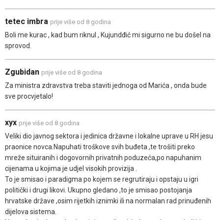
tetec imbra
prije više od 8 godina
Boli me kurac , kad bum riknul , Kujundđić mi sigurno ne bu došel na
sprovod.
Zgubidan
prije više od 8 godina
Za ministra zdravstva treba staviti jednoga od Marića , onda bude
sve procvjetalo!
xyx
prije više od 8 godina
Veliki dio javnog sektora i jedinica državne i lokalne uprave u RH jesu
praonice novca.Napuhati troškove svih buđeta ,te trošiti preko
mreže situiranih i dogovornih privatnih poduzeća,po napuhanim
cijenama u kojima je udjel visokih provizija .
To je smisao i paradigma po kojem se regrutiraju i opstaju u igri
politički i drugi likovi. Ukupno gledano ,to je smisao postojanja
hrvatske države ,osim rijetkih iznimki ili na normalan rad prinuđenih
dijelova sistema.