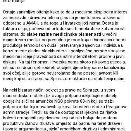
informacija.
Ostaje zanimljivo pitanje kako to da u medijima eksplodira interes
za nepravde zdravstva tek na glas da je nešto novo otkriveno i
odobreno u AMA-i, a da toga u Hrvatskoj još nema. Dosta je
faktora u igri, počevši od ortodoksne tehnokratske zatvorenosti
sistema, do
slabe razine medicinske pismenosti
u većini
mainstream medija, no presudna je moć koju u biopolitici donosi
produkcija tehnoloških čuda i pretvaranje zajednica i individua u
konzumente gladne blockbustera, i posljedična nemoć socijalne
medicine i ideje pravednosti da istim intenzitetom prodre u javni
diskurs. Na taj fenomen Hrvatska nema skoro nikakvog utjecaja,
niti su mu doprinijeli roditelji oboljele djece koji samo kanaliziraju
svoj očaj, ali je gotovo nevjerojatno da ne postoji javnost i/ili
medij koji se u dramu sa Spinrazom uključio na staloženiji način.
Na neki bizaran način, pokret za pravo na Spinrazu u svom
masmedijskom obliku (iz ovoga potpuno isključujem obitelji
oboljelih) sliči na američke NGO pokrete 80-ih koji su tražili
potporu industriji inovativnih lijekova koristeći retoriku Reaganove
administracije. Tvrdili su da će dostupnost lijekova za rijetke
bolesti omogućiti pojedincima koji od njih boluju da postanu
produktivni članovi društva, umjesto da padnu na teret države i
takva je argumentacija „sjela“ američkom društvu i administraciji.