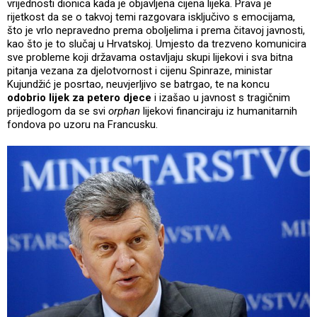
vrijednosti dionica kada je objavljena cijena lijeka. Prava je
rijetkost da se o takvoj temi razgovara isključivo s emocijama,
što je vrlo nepravedno prema oboljelima i prema čitavoj javnosti,
kao što je to slučaj u Hrvatskoj. Umjesto da trezveno komunicira
sve probleme koji državama ostavljaju skupi lijekovi i sva bitna
pitanja vezana za djelotvornost i cijenu Spinraze, ministar
Kujundžić je posrtao, neuvjerljivo se batrgao, te na koncu
odobrio lijek za petero djece
i izašao u javnost s tragičnim
prijedlogom da se svi
orphan
lijekovi financiraju iz humanitarnih
fondova po uzoru na Francusku.