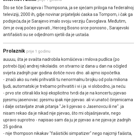
Što se tiče Sarajeva i Thompsona, ja se sjećam priloga na federalnoj
televiziji, 2000 ih, gdje novinar prijateljski ćaska sa Tompom, i čak ga
podsjeća,da je Sarajevo imalo svoju verziju Čavoglava. Međutim,
čim je ovaj počeo pjevati , Herceg Bosno srce ponosno , Sarajevski
antifašisti su se odjednom sjetili da je ustaša.
Prolaznik
prije 1 godinu
auuuu, šta je svašta nadrobila komšićeva i milova pudlica (po
potrebi čija) andrej nikolaidis. on stvarno iz dana u dan na očigled
svijeta zadnjih par godina dotiče novo dno. ali ajmo ispočetka.
- znači ako su neki prihvatili tu nenormalnu brojku od pola miliona
ljudi, automatski je trebamo prihvatiti i vi i ja. vi slobodno, ja neću.
- prvo ste citirali klix koji eksplicitno tvrdi da je na koncertu pjevao
pjesmu jasenovac. pjesmu ipak nije pjevao. ali vi unatoč činjenicama
i dalje ostavljate znak pitanja "Je li pjevao o Jasenovcu ili ne". ja
nisam rekao da je nikad nije pjevao, što mi objašnjavate, nego
upravo suprotno - napisao sam da ju je pjevao a ne pjeva je zadnjih
25 godina.
- nije thompson nikakav "fašistički simpatizer" nego najcrnji fašista,