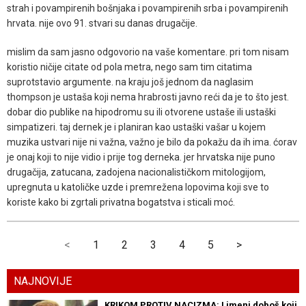
strah i povampirenih bošnjaka i povampirenih srba i povampirenih
hrvata. nije ovo 91. stvari su danas drugačije.
mislim da sam jasno odgovorio na vaše komentare. pri tom nisam
koristio ničije citate od pola metra, nego sam tim citatima
suprotstavio argumente. na kraju još jednom da naglasim
thompson je ustaša koji nema hrabrosti javno reći da je to što jest.
dobar dio publike na hipodromu su ili otvorene ustaše ili ustaški
simpatizeri. taj dernek je i planiran kao ustaški vašar u kojem
muzika ustvari nije ni važna, važno je bilo da pokažu da ih ima. ćorav
je onaj koji to nije vidio i prije tog derneka. jer hrvatska nije puno
drugačija, zatucana, zadojena nacionalističkom mitologijom,
upregnuta u katoličke uzde i premrežena lopovima koji sve to
koriste kako bi zgrtali privatna bogatstva i sticali moć.
<
1
2
3
4
5
>
NAJNOVIJE
KRIKOM PROTIV NACIZMA: Limeni doboš koji