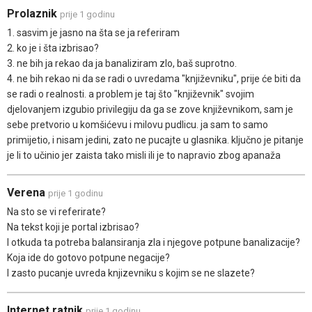
Prolaznik
prije 1 godinu
1. sasvim je jasno na šta se ja referiram
2. ko je i šta izbrisao?
3. ne bih ja rekao da ja banaliziram zlo, baš suprotno.
4. ne bih rekao ni da se radi o uvredama "književniku", prije će biti da
se radi o realnosti. a problem je taj što "književnik" svojim
djelovanjem izgubio privilegiju da ga se zove književnikom, sam je
sebe pretvorio u komšićevu i milovu pudlicu. ja sam to samo
primijetio, i nisam jedini, zato ne pucajte u glasnika. ključno je pitanje
je li to učinio jer zaista tako misli ili je to napravio zbog apanaža
Verena
prije 1 godinu
Na sto se vi referirate?
Na tekst koji je portal izbrisao?
I otkuda ta potreba balansiranja zla i njegove potpune banalizacije?
Koja ide do gotovo potpune negacije?
I zasto pucanje uvreda knjizevniku s kojim se ne slazete?
Internet ratnik
prije 1 godinu