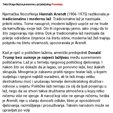
Tekst Drage Bojića prenosimo s prijateljskog
Prometeja
Njemačka filozofkinja
Hannah Arendt
(1906-1975) razlikovala je
tradicionalnu i modernu laž
. Tradicionalna laž je nastojala
prikriti istinu. Tome nasuprot, moderni lažljivci uopće se ne trude
da kamufliraju svoje laži. Oni ih izgovaraju javno, iako znaju da to
što zagovaraju nije istina. Dok je tradicionalna laž nastojala da
prikrije određene činjenice na štetu istine, moderna laž želi trajniju
pobjedu na štetu stvarnosti, upozoravala je Arendt.
Kad je riječ o političkim lažima, američki predsjednik
Donald
Trump bez sumnje je najveći lažljivac
među suvremenim
političarima. Laž je u temelju njegovog političkog djelovanja. I
nakon što se dokaže da je lagao, on ponovno laže, bez ikakvih
skrupula. Mnogima je zabavno pratiti njegov teatar laži, u kojem
sudjeluju i njegovi najbliži suradnici, ali te laži imaju veliku
destruktivnu moć i urušavaju temelje demokratskog društva i
odnose u svijetu. Političke laži nemaju za cilj da ljudi povjeruju u
laž, nego da se stvori takva društvena atmosfera u kojoj nitko
ničemu više ne vjeruje. A narod koji više ne vjeruje ničemu, tvrdila
je Arendt, nije u stanju donositi odluke, lišen je sposobnosti
djelovanja, razmišljanja i prosuđivanja. Takvim narodom može se
upravljati po volji.