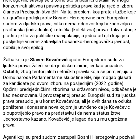
konzumirati aktivna i pasivna politička prava kad je riječ o izboru
članova Predsjedništva BiH. Na taj problem, koji prate i tužbe koje
su građani podigli protiv Bosne i Hercegovine pred Europskim
sudom za ljudska prava, nitko nema odgovor koji bi zadovoljio i
građanska (individualna) i etnička (kolektivna) prava. Takvo stanje
plodno je tlo za političke manipulacije, a jedna od njih koja je u
posljednje vrijeme zabavljala bosansko-hercegovačku javnost,
dobila je svoj epilog.
Žalba koju je
Slaven Kovačević
uputio Europskom sudu za
ljudska prava, žaleći se da je diskriminiran, jer kao pripadnik
Ostalih
, zbog teritorijalnih i etničkih pravila koja se primjenjuju u
Domu naroda Parlamentarne skupštine BiH, nije mogao glasati
za kandidate po svom izboru na posljednjim (2022. godine)
Općim i predsjedničkim izborima na državnom nivou, odbačena je
kao neosnovana. U prvostepenoj presudi Europski sud za ljudska
prava presudio je u korist Kovačevića, ali je ovih dana ta odluka
poništena i donesena nova kojom je utvrđeno da je Kovačević
zloupotrijebio pravo na predstavku i da nema status žrtve.
Jednostavno kazano, Kovačević je lagao da su mu ugrožena
prava.
Agenti koji su pred sudom zastupali Bosni i Hercegovinu pozivali