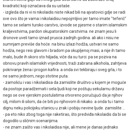
kvadratić koji označava da su ustaše.
- izgleda da ni vi ni nikolaidis niste nikad bili na ajvatovici gdje se radi
sve ovo što je vama i nikolaidisu nepojmljivo jer tamo imate "teferič"
tamo se selami tursko carstvo, izvode se pjesme o starim islamskim
kraljevstvima, pardon okupatorskim carstvima. ne znam jesu li
dronove uveli tamo iznad prusca zadnjih godina. ali ako i nisu ne
sumnjam previše da hoće. na binu izlazi hodža, ustvari ne samo
hodža, nego reis glavom i bradom pa okupljenoj masi, a nije ih tamo
malo, bude ih skoro sto hiljada, viče da su turci. pa se poziva na
obnovu pravih islamskih vrijednosti, traži zabrana alkohola, zahtjeva
pokrivanje žena i progon kafira. a onda svi tekbiraju i sveg grla, i to
ne samo jednom, nego stotine puta.
- zamoliću i vas i nikolaidisa da zamislite društvo u kojem je moguće
da postoje paradžemati i sela ljudi koji ne poštuju sekularnu državu
nego se ove vjerskim postulatima otvoreno poručujući da je njihov
cilj, milom ili silom, da će biti po njihovom ili nikako. a onda tu i tamo
dignu neku policijsku stanicu u zrak i pobiju nevine ljude. zamislite ...
- pa eto niko zbog toga nije raketirao, što predviđa nikolaidis da bi se
dogodilo u sličnim scenarijima.
- ne znam zašto vas i nikolaidisa nije, ali mene je danas jednako