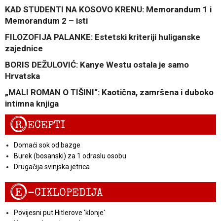
KAD STUDENTI NA KOSOVO KRENU: Memorandum 1 i
Memorandum 2 – isti
FILOZOFIJA PALANKE: Estetski kriteriji huliganske
zajednice
BORIS DEŽULOVIĆ: Kanye Westu ostala je samo
Hrvatska
„MALI ROMAN O TIŠINI“: Kaotična, zamršena i duboko
intimna knjiga
R
ECEPTI
Domaći sok od bazge
Burek (bosanski) za 1 odraslu osobu
Drugačija svinjska jetrica
E
-CIKLOPEDIJA
Povijesni put Hitlerove 'klonje'