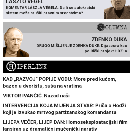
LÁSZLÓ VÉGEL
KOMENTAR LÁSZLA VÉGELA: Da li se autokratski
sistem može srušiti pravnim sredstvima?
KOLUMNA
ZDENKO DUKA
DRUGO MIŠLJENJE ZDENKA DUKE: Dijaspora kao
politički projekt HDZ-a
H
IPERLINK
KAD „RAZVOJ“ POPIJE VODU: More pred kućom,
bazen u dvorištu, suša na vratima
VIKTOR IVANČIĆ: Nazad naši
INTERVENCIJA KOJA MIJENJA STVAR: Priča o Hodži
koji je izvukao mrtvog partizanskog komandanta
LIJEPA VEČER, LIJEP DAN: Homoseksploatacijski film
lansiran uz dramatični mučenički narativ