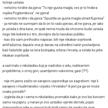
točnije ustaša.
- netočno tvrdite da pjeva "To nije gusta magla, vec je to hrabra
vojska Poglavnikova". ne pjeva!
- netočno tvrdite i da pjeva "Spustila se gusta magla iznad Kupresa"
- ja nimalo ne sumnjam da bi on to rado pjevao, ali ne pjeva, jer iako
je ustaša s dna kace, on ipak nema muda da otvoreno bude ustaša
nego tek koketira s tim, dovoljno da bi navukao publiku
- kao što sam prethodno napisao: bih nije nikakav svjetionik
antifašizma, dapače ona je danas na određeni način postavljena
baš fašistički gdje se bira bošnjaka, srbina i hrvata, a ostale ko jebe.
nikakav svjetionik.
a sad malo o nikolaidisu koji je nadrobio o isilu, nuklearnim
projektilima, o crnoj gori, usamljenim vukovima, gazi (?!?)
- nije mi jasno zašto se sarajevo uspoređuje sa zagrebom. nije li
sarajevo i muslimansko i srpsko i hrvatsko? ili jest pa ga se može
ovako porediti?
- izgleda da je i vama ni nikolaidisu promaklo kako je ovo bio koncert
samo na papiru. u naravi je ovo ustaško-vjerski dernek, popis
stanovništva gdje su mnogi ljudi došli samo da zaokruže onaj