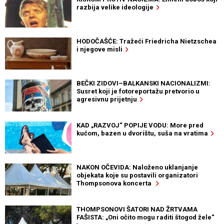
razbija velike ideologije
HODOČAŠĆE: Tražeći Friedricha Nietzschea
i njegove misli
BEČKI ZIDOVI–BALKANSKI NACIONALIZMI:
Susret koji je fotoreportažu pretvorio u
agresivnu prijetnju
KAD „RAZVOJ“ POPIJE VODU: More pred
kućom, bazen u dvorištu, suša na vratima
NAKON OČEVIDA: Naloženo uklanjanje
objekata koje su postavili organizatori
Thompsonova koncerta
THOMPSONOVI ŠATORI NAD ŽRTVAMA
FAŠISTA: „Oni očito mogu raditi štogod žele“