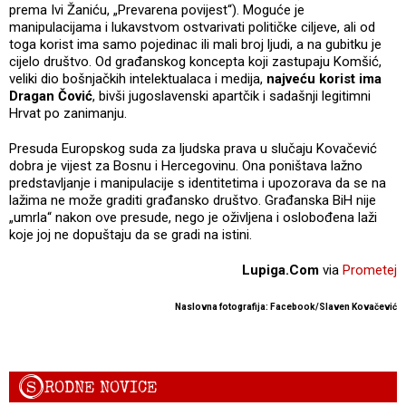
prema Ivi Žaniću, „Prevarena povijest“). Moguće je
manipulacijama i lukavstvom ostvarivati političke ciljeve, ali od
toga korist ima samo pojedinac ili mali broj ljudi, a na gubitku je
cijelo društvo. Od građanskog koncepta koji zastupaju Komšić,
veliki dio bošnjačkih intelektualaca i medija,
najveću korist ima
Dragan Čović
, bivši jugoslavenski apartčik i sadašnji legitimni
Hrvat po zanimanju.
Presuda Europskog suda za ljudska prava u slučaju Kovačević
dobra je vijest za Bosnu i Hercegovinu. Ona poništava lažno
predstavljanje i manipulacije s identitetima i upozorava da se na
lažima ne može graditi građansko društvo. Građanska BiH nije
„umrla“ nakon ove presude, nego je oživljena i oslobođena laži
koje joj ne dopuštaju da se gradi na istini.
Lupiga.Com
via
Prometej
Naslovna fotografija: Facebook/Slaven Kovačević
S
RODNE NOVICE