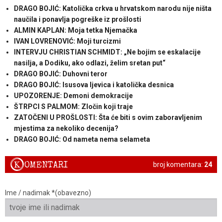
DRAGO BOJIĆ: Katolička crkva u hrvatskom narodu nije ništa
naučila i ponavlja pogreške iz prošlosti
ALMIN KAPLAN: Moja tetka Njemačka
IVAN LOVRENOVIĆ: Moji turcizmi
INTERVJU CHRISTIAN SCHMIDT: „Ne bojim se eskalacije
nasilja, a Dodiku, ako odlazi, želim sretan put“
DRAGO BOJIĆ: Duhovni teror
DRAGO BOJIĆ: ​Isusova ljevica i katolička desnica
UPOZORENJE: Demoni demokracije
ŠTRPCI S PALMOM: Zločin koji traje
ZATOČENI U PROŠLOSTI: Šta će biti s ovim zaboravljenim
mjestima za nekoliko decenija?
DRAGO BOJIĆ: ​Od nameta nema selameta
K
OMENTARI
broj komentara:
24
Ime / nadimak *(obavezno)