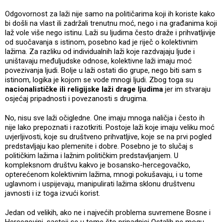
Odgovornost za laži nije samo na političarima koji ih koriste kako
bi došli na vlast ili zadržali trenutnu moć, nego i na građanima koji
laž vole više nego istinu. Laži su ljudima često draže i prihvatljivije
od suočavanja s istinom, posebno kad je riječ o kolektivnim
lažima. Za razliku od individualnih laži koje razdvajaju ljude i
uništavaju međuljudske odnose, kolektivne laži imaju moć
povezivanja ljudi. Bolje u laži ostati dio grupe, nego biti sam s
istinom, logika je kojom se vode mnogi ljudi. Zbog toga su
nacionalističke ili religijske laži drage ljudima
jer im stvaraju
osjećaj pripadnosti i povezanosti s drugima.
No, nisu sve laži očigledne. One imaju mnoga naličja i često ih
nije lako prepoznati i razotkriti. Postoje laži koje imaju veliku moć
uvjerljivosti, koje su društveno prihvatljive, koje se na prvi pogled
predstavljaju kao plemenite i dobre. Posebno je to slučaj s
političkim lažima i lažnim političkim predstavljanjem. U
kompleksnom društvu kakvo je bosansko-hercegovačko,
opterećenom kolektivnim lažima, mnogi pokušavaju, i u tome
uglavnom i uspijevaju, manipulirati lažima sklonu društvenu
javnosti i iz toga izvući korist.
Jedan od velikih, ako ne i najvećih problema suvremene Bosne i
Hercegovini, sastoji se u tome što pripadnici Ostalih ne mogu