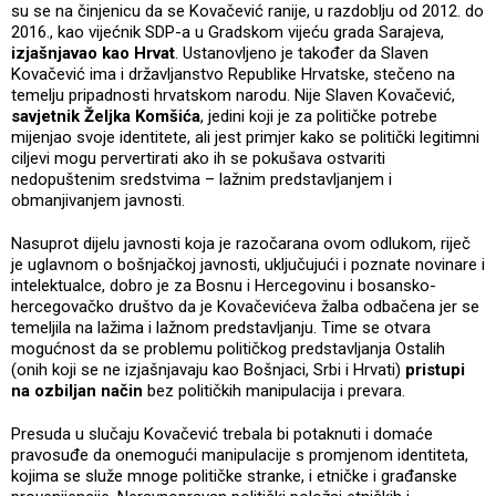
su se na činjenicu da se Kovačević ranije, u razdoblju od 2012. do
2016., kao vijećnik SDP-a u Gradskom vijeću grada Sarajeva,
izjašnjavao kao Hrvat
. Ustanovljeno je također da Slaven
Kovačević ima i državljanstvo Republike Hrvatske, stečeno na
temelju pripadnosti hrvatskom narodu. Nije Slaven Kovačević,
savjetnik Željka Komšića
, jedini koji je za političke potrebe
mijenjao svoje identitete, ali jest primjer kako se politički legitimni
ciljevi mogu pervertirati ako ih se pokušava ostvariti
nedopuštenim sredstvima – lažnim predstavljanjem i
obmanjivanjem javnosti.
Nasuprot dijelu javnosti koja je razočarana ovom odlukom, riječ
je uglavnom o bošnjačkoj javnosti, uključujući i poznate novinare i
intelektualce, dobro je za Bosnu i Hercegovinu i bosansko-
hercegovačko društvo da je Kovačevićeva žalba odbačena jer se
temeljila na lažima i lažnom predstavljanju. Time se otvara
mogućnost da se problemu političkog predstavljanja Ostalih
(onih koji se ne izjašnjavaju kao Bošnjaci, Srbi i Hrvati)
pristupi
na ozbiljan način
bez političkih manipulacija i prevara.
Presuda u slučaju Kovačević trebala bi potaknuti i domaće
pravosuđe da onemogući manipulacije s promjenom identiteta,
kojima se služe mnoge političke stranke, i etničke i građanske