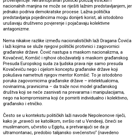
provenijencije. Neravnopravan politički položaj etničkih i
nacionalnih manjina ne može se riješiti lažnim predstavljanjem, jer
jednako podriva demokratske procese. Lažna politička
predstavljanja pojedincima mogu donijeti korist, ali istodobno
urušavaju društveno povjerenje i pojačavaju kolektivne
antagonizme.
Nema nikakve razlike između nacionalističkih laži Dragana Čovića
i laži kojima se služe njegovi politički protivnici i zagovornici
građanske države. Čović nastupa s maskom nacionalizma, a
Kovačević, Komšić i njihovi obožavatelji s maskom građanskog.
Presuda Europskog suda za ljudska prava nije samo presuda
Kovačeviću nego i cijelom konceptu građanske države koji
pokušava nametnuti njegov mentor Komšić. To je istodobno
poruka zagovornicima građanske države – intelektualcima,
novinarima, pravnicima – da traže novi model građanskog
društva koji se neće zasnivati na prevarama i manipulacijama,
nego na kompromisima koji će pomiriti individualno i kolektivno,
građansko i etničko.
Često se u kontekstu političkih laži navode Nepoleonove riječi,
kako je „praveći se katolikom, svršio rat u Vendeeji, čineći se
muslimanom, učvrstio u Egiptu, a pretvarajući se da je
ultramontanac, predobio talijansko svećenstvo“ (navedeno