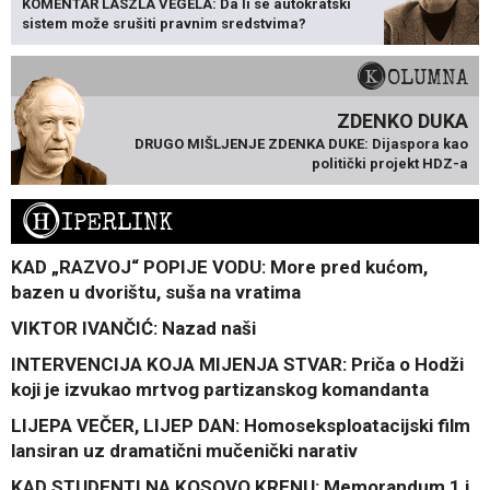
KOMENTAR LÁSZLA VÉGELA: Da li se autokratski
sistem može srušiti pravnim sredstvima?
KOLUMNA
ZDENKO DUKA
DRUGO MIŠLJENJE ZDENKA DUKE: Dijaspora kao
politički projekt HDZ-a
H
IPERLINK
KAD „RAZVOJ“ POPIJE VODU: More pred kućom,
bazen u dvorištu, suša na vratima
VIKTOR IVANČIĆ: Nazad naši
INTERVENCIJA KOJA MIJENJA STVAR: Priča o Hodži
koji je izvukao mrtvog partizanskog komandanta
LIJEPA VEČER, LIJEP DAN: Homoseksploatacijski film
lansiran uz dramatični mučenički narativ
KAD STUDENTI NA KOSOVO KRENU: Memorandum 1 i