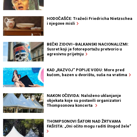
HODOČAŠĆE: Tražeći Friedricha Nietzschea
i njegove misli
BEČKI ZIDOVI–BALKANSKI NACIONALIZMI:
Susret koji je fotoreportažu pretvorio u
agresivnu prijetnju
KAD „RAZVOJ“ POPIJE VODU: More pred
kućom, bazen u dvorištu, suša na vratima
NAKON OČEVIDA: Naloženo uklanjanje
objekata koje su postavili organizatori
Thompsonova koncerta
THOMPSONOVI ŠATORI NAD ŽRTVAMA
FAŠISTA: „Oni očito mogu raditi štogod žele“