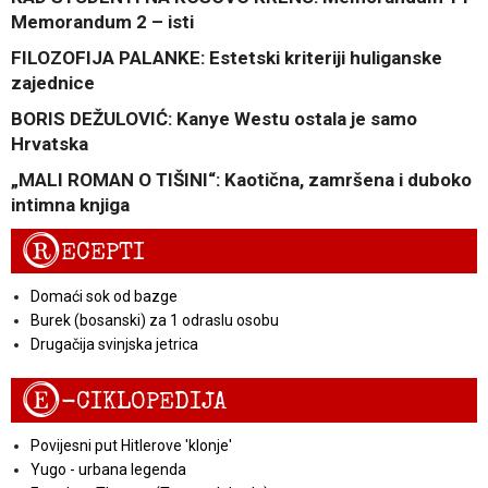
Memorandum 2 – isti
FILOZOFIJA PALANKE: Estetski kriteriji huliganske
zajednice
BORIS DEŽULOVIĆ: Kanye Westu ostala je samo
Hrvatska
„MALI ROMAN O TIŠINI“: Kaotična, zamršena i duboko
intimna knjiga
R
ECEPTI
Domaći sok od bazge
Burek (bosanski) za 1 odraslu osobu
Drugačija svinjska jetrica
E
-CIKLOPEDIJA
Povijesni put Hitlerove 'klonje'
Yugo - urbana legenda