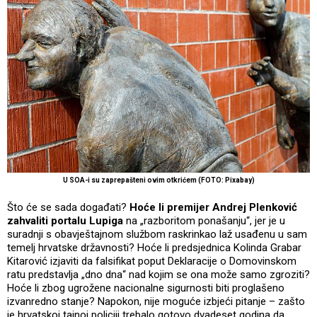
U SOA-i su zaprepašteni ovim otkrićem (FOTO: Pixabay)
Što će se sada događati?
Hoće li premijer Andrej Plenković
zahvaliti portalu Lupiga
na „razboritom ponašanju“, jer je u
suradnji s obavještajnom službom raskrinkao laž usađenu u sam
temelj hrvatske državnosti? Hoće li predsjednica Kolinda Grabar
Kitarović izjaviti da falsifikat poput Deklaracije o Domovinskom
ratu predstavlja „dno dna“ nad kojim se ona može samo zgroziti?
Hoće li zbog ugrožene nacionalne sigurnosti biti proglašeno
izvanredno stanje? Napokon, nije moguće izbjeći pitanje – zašto
je hrvatskoj tajnoj policiji trebalo gotovo dvadeset godina da