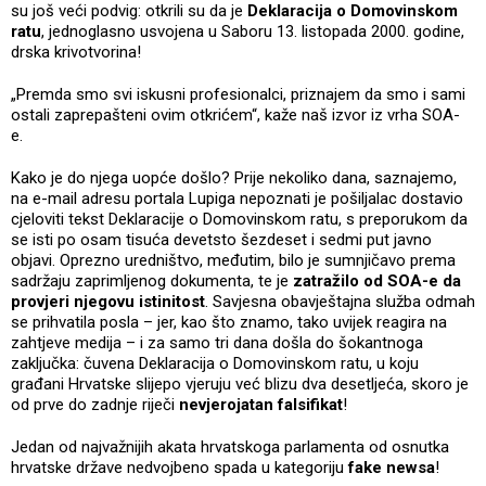
su još veći podvig: otkrili su da je
Deklaracija o Domovinskom
ratu
, jednoglasno usvojena u Saboru 13. listopada 2000. godine,
drska krivotvorina!
„Premda smo svi iskusni profesionalci, priznajem da smo i sami
ostali zaprepašteni ovim otkrićem“, kaže naš izvor iz vrha SOA-
e.
Kako je do njega uopće došlo? Prije nekoliko dana, saznajemo,
na e-mail adresu portala Lupiga nepoznati je pošiljalac dostavio
cjeloviti tekst Deklaracije o Domovinskom ratu, s preporukom da
se isti po osam tisuća devetsto šezdeset i sedmi put javno
objavi. Oprezno uredništvo, međutim, bilo je sumnjičavo prema
sadržaju zaprimljenog dokumenta, te je
zatražilo od SOA-e da
provjeri njegovu istinitost
. Savjesna obavještajna služba odmah
se prihvatila posla – jer, kao što znamo, tako uvijek reagira na
zahtjeve medija – i za samo tri dana došla do šokantnoga
zaključka: čuvena Deklaracija o Domovinskom ratu, u koju
građani Hrvatske slijepo vjeruju već blizu dva desetljeća, skoro je
od prve do zadnje riječi
nevjerojatan falsifikat
!
Jedan od najvažnijih akata hrvatskoga parlamenta od osnutka
hrvatske države nedvojbeno spada u kategoriju
fake newsa
!