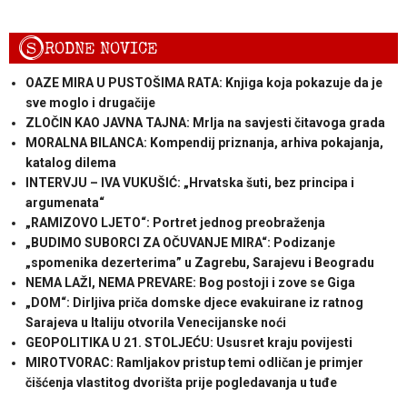
S
RODNE NOVICE
OAZE MIRA U PUSTOŠIMA RATA: Knjiga koja pokazuje da je
sve moglo i drugačije
ZLOČIN KAO JAVNA TAJNA: Mrlja na savjesti čitavoga grada
MORALNA BILANCA: Kompendij priznanja, arhiva pokajanja,
katalog dilema
INTERVJU – IVA VUKUŠIĆ: „Hrvatska šuti, bez principa i
argumenata“
„RAMIZOVO LJETO“: Portret jednog preobraženja
„BUDIMO SUBORCI ZA OČUVANJE MIRA“: Podizanje
„spomenika dezerterima” u Zagrebu, Sarajevu i Beogradu
NEMA LAŽI, NEMA PREVARE: Bog postoji i zove se Giga
„DOM“: Dirljiva priča domske djece evakuirane iz ratnog
Sarajeva u Italiju otvorila Venecijanske noći
GEOPOLITIKA U 21. STOLJEĆU: Ususret kraju povijesti
MIROTVORAC: Ramljakov pristup temi odličan je primjer
čišćenja vlastitog dvorišta prije pogledavanja u tuđe