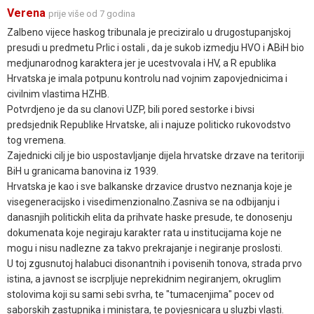
Verena
prije više od 7 godina
Zalbeno vijece haskog tribunala je preciziralo u drugostupanjskoj
presudi u predmetu Prlic i ostali , da je sukob izmedju HVO i ABiH bio
medjunarodnog karaktera jer je ucestvovala i HV, a R epublika
Hrvatska je imala potpunu kontrolu nad vojnim zapovjednicima i
civilnim vlastima HZHB.
Potvrdjeno je da su clanovi UZP, bili pored sestorke i bivsi
predsjednik Republike Hrvatske, ali i najuze politicko rukovodstvo
tog vremena.
Zajednicki cilj je bio uspostavljanje dijela hrvatske drzave na teritoriji
BiH u granicama banovina iz 1939.
Hrvatska je kao i sve balkanske drzavice drustvo neznanja koje je
visegeneracijsko i visedimenzionalno.Zasniva se na odbijanju i
danasnjih politickih elita da prihvate haske presude, te donosenju
dokumenata koje negiraju karakter rata u institucijama koje ne
mogu i nisu nadlezne za takvo prekrajanje i negiranje proslosti.
U toj zgusnutoj halabuci disonantnih i povisenih tonova, strada prvo
istina, a javnost se iscrpljuje neprekidnim negiranjem, okruglim
stolovima koji su sami sebi svrha, te "tumacenjima" pocev od
saborskih zastupnika i ministara, te povjesnicara u sluzbi vlasti.