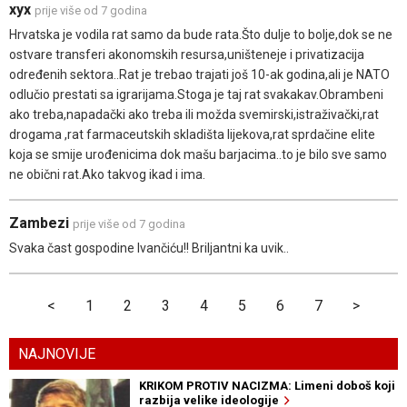
xyx
prije više od 7 godina
Hrvatska je vodila rat samo da bude rata.Što dulje to bolje,dok se ne
ostvare transferi akonomskih resursa,uništeneje i privatizacija
određenih sektora..Rat je trebao trajati još 10-ak godina,ali je NATO
odlučio prestati sa igrarijama.Stoga je taj rat svakakav.Obrambeni
ako treba,napadački ako treba ili možda svemirski,istraživački,rat
drogama ,rat farmaceutskih skladišta lijekova,rat sprdačine elite
koja se smije urođenicima dok mašu barjacima..to je bilo sve samo
ne obični rat.Ako takvog ikad i ima.
Zambezi
prije više od 7 godina
Svaka čast gospodine Ivančiću!! Briljantni ka uvik..
<
1
2
3
4
5
6
7
>
NAJNOVIJE
KRIKOM PROTIV NACIZMA: Limeni doboš koji
razbija velike ideologije