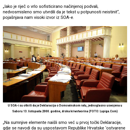
„Iako je riječ o vrlo sofisticirano načinjenoj podvali,
nedvosmisleno smo utvrdili da je tekst u potpunosti neistinit“,
pojašnjava nam visoki izvor iz SOA-e.
U SOA-i su otkrili da je Deklaracija o Domovinskom ratu, jednoglasno usvojena u
Saboru 13. listopada 2000. godine, drska krivotvorina (FOTO: Lupiga.Com)
„Na sumnjive elemente naišli smo već u prvoj točki Deklaracije,
gdje se navodi da su uspostavom Republike Hrvatske 'ostvarene