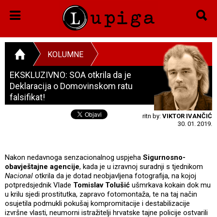
KOLUMNE
EKSKLUZIVNO: SOA otkrila da je
Deklaracija o Domovinskom ratu
falsifikat!
ritn by:
VIKTOR IVANČIĆ
30. 01. 2019.
Nakon nedavnoga senzacionalnog uspjeha
Sigurnosno-
obavještajne agencije
, kada je u izravnoj suradnji s tjednikom
Nacional
otkrila da je dotad neobjavljena fotografija, na kojoj
potpredsjednik Vlade
Tomislav Tolušić
ušmrkava kokain dok mu
u krilu sjedi prostitutka, zapravo fotomontaža, te na taj način
osujetila podmukli pokušaj kompromitacije i destabilizacije
izvršne vlasti, neumorni istražitelji hrvatske tajne policije ostvarili