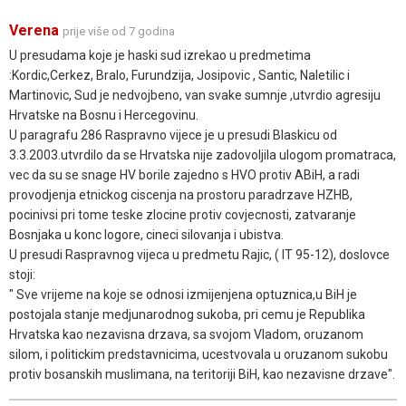
Verena
prije više od 7 godina
U presudama koje je haski sud izrekao u predmetima
:Kordic,Cerkez, Bralo, Furundzija, Josipovic , Santic, Naletilic i
Martinovic, Sud je nedvojbeno, van svake sumnje ,utvrdio agresiju
Hrvatske na Bosnu i Hercegovinu.
U paragrafu 286 Raspravno vijece je u presudi Blaskicu od
3.3.2003.utvrdilo da se Hrvatska nije zadovoljila ulogom promatraca,
vec da su se snage HV borile zajedno s HVO protiv ABiH, a radi
provodjenja etnickog ciscenja na prostoru paradrzave HZHB,
pocinivsi pri tome teske zlocine protiv covjecnosti, zatvaranje
Bosnjaka u konc logore, cineci silovanja i ubistva.
U presudi Raspravnog vijeca u predmetu Rajic, ( IT 95-12), doslovce
stoji:
" Sve vrijeme na koje se odnosi izmijenjena optuznica,u BiH je
postojala stanje medjunarodnog sukoba, pri cemu je Republika
Hrvatska kao nezavisna drzava, sa svojom Vladom, oruzanom
silom, i politickim predstavnicima, ucestvovala u oruzanom sukobu
protiv bosanskih muslimana, na teritoriji BiH, kao nezavisne drzave".