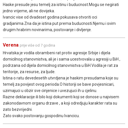
Haske presude jesu temelj za istinu i buducnost.Mogu se negirati
jedno vrijeme, ali ne dovijeka.
Ivancic vise od dvadeset godina pokusava otvoriti oci
gradjanima.Zna da je istina put prema buducnosti.Njemu i svim
drugim hrabrim novinarima, postovanje i divljenje.
Verena
prije više od 7 godina
Hrvatska je vodila obrambeni rat protiv agresije Srbije i dijela
domicilnog stanovnistva, ali je i sama ucestvovala u agresiji u BiH ,
podrzana od dijela domicilnog stanovnistva u BiH.Vodila je rat za
teritorije, za resurse, za ljude.
Istina o ratu devedesetih utvrdjena je haskim presudama koje su
temelj za povijest ovog perioda.O historiji se bave povjesnicari,
uzimajuci u obzir sve cinjenice i uvezujuci ih u cjelinu.
Razne deklaracije ili bilo koji dokumenti koji se donose u najvisem
zakonodavnom organu drzave , a koji odredjuju karakter rata su
zato bezvrijedni.
Zato svako postovanju gospodinu Ivancicu.