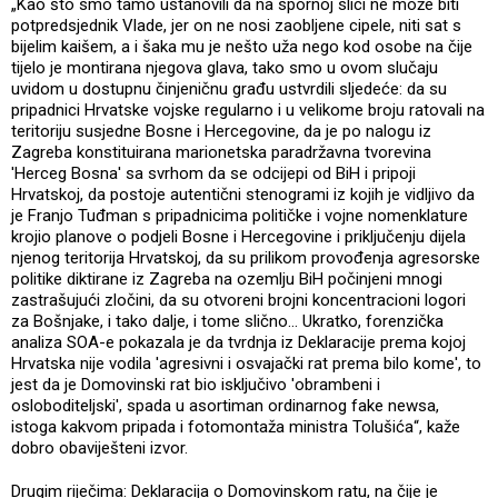
„Kao što smo tamo ustanovili da na spornoj slici ne može biti
potpredsjednik Vlade, jer on ne nosi zaobljene cipele, niti sat s
bijelim kaišem, a i šaka mu je nešto uža nego kod osobe na čije
tijelo je montirana njegova glava, tako smo u ovom slučaju
uvidom u dostupnu činjeničnu građu ustvrdili sljedeće: da su
pripadnici Hrvatske vojske regularno i u velikome broju ratovali na
teritoriju susjedne Bosne i Hercegovine, da je po nalogu iz
Zagreba konstituirana marionetska paradržavna tvorevina
'Herceg Bosna' sa svrhom da se odcijepi od BiH i pripoji
Hrvatskoj, da postoje autentični stenogrami iz kojih je vidljivo da
je Franjo Tuđman s pripadnicima političke i vojne nomenklature
krojio planove o podjeli Bosne i Hercegovine i priključenju dijela
njenog teritorija Hrvatskoj, da su prilikom provođenja agresorske
politike diktirane iz Zagreba na ozemlju BiH počinjeni mnogi
zastrašujući zločini, da su otvoreni brojni koncentracioni logori
za Bošnjake, i tako dalje, i tome slično… Ukratko, forenzička
analiza SOA-e pokazala je da tvrdnja iz Deklaracije prema kojoj
Hrvatska nije vodila 'agresivni i osvajački rat prema bilo kome', to
jest da je Domovinski rat bio isključivo 'obrambeni i
osloboditeljski', spada u asortiman ordinarnog fake newsa,
istoga kakvom pripada i fotomontaža ministra Tolušića“, kaže
dobro obaviješteni izvor.
Drugim riječima: Deklaracija o Domovinskom ratu, na čije je