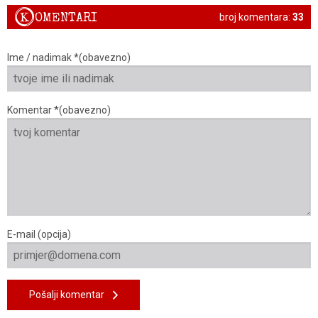
K
OMENTARI
broj komentara:
33
Ime / nadimak *(obavezno)
Komentar *(obavezno)
E-mail (opcija)
Pošalji komentar