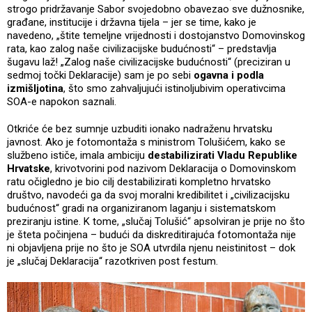
strogo pridržavanje Sabor svojedobno obavezao sve dužnosnike,
građane, institucije i državna tijela – jer se time, kako je
navedeno, „štite temeljne vrijednosti i dostojanstvo Domovinskog
rata, kao zalog naše civilizacijske budućnosti“ – predstavlja
šugavu laž! „Zalog naše civilizacijske budućnosti“ (preciziran u
sedmoj točki Deklaracije) sam je po sebi
ogavna i podla
izmišljotina
, što smo zahvaljujući istinoljubivim operativcima
SOA-e napokon saznali.
Otkriće će bez sumnje uzbuditi ionako nadraženu hrvatsku
javnost. Ako je fotomontaža s ministrom Tolušićem, kako se
službeno ističe, imala ambiciju
destabilizirati Vladu Republike
Hrvatske
, krivotvorini pod nazivom Deklaracija o Domovinskom
ratu očigledno je bio cilj destabilizirati kompletno hrvatsko
društvo, navodeći ga da svoj moralni kredibilitet i „civilizacijsku
budućnost“ gradi na organiziranom laganju i sistematskom
preziranju istine. K tome, „slučaj Tolušić“ apsolviran je prije no što
je šteta počinjena – budući da diskreditirajuća fotomontaža nije
ni objavljena prije no što je SOA utvrdila njenu neistinitost – dok
je „slučaj Deklaracija“ razotkriven post festum.