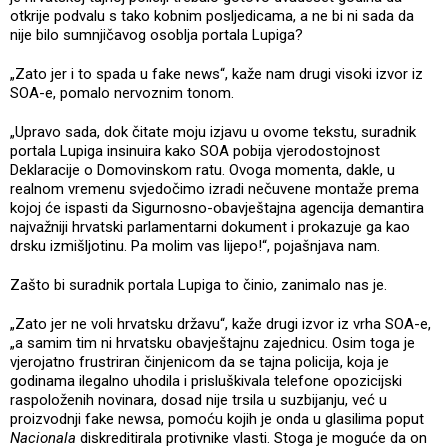
otkrije podvalu s tako kobnim posljedicama, a ne bi ni sada da
nije bilo sumnjičavog osoblja portala Lupiga?
„Zato jer i to spada u fake news“, kaže nam drugi visoki izvor iz
SOA-e, pomalo nervoznim tonom.
„Upravo sada, dok čitate moju izjavu u ovome tekstu, suradnik
portala Lupiga insinuira kako SOA pobija vjerodostojnost
Deklaracije o Domovinskom ratu. Ovoga momenta, dakle, u
realnom vremenu svjedočimo izradi nečuvene montaže prema
kojoj će ispasti da Sigurnosno-obavještajna agencija demantira
najvažniji hrvatski parlamentarni dokument i prokazuje ga kao
drsku izmišljotinu. Pa molim vas lijepo!“, pojašnjava nam.
Zašto bi suradnik portala Lupiga to činio, zanimalo nas je.
„Zato jer ne voli hrvatsku državu“, kaže drugi izvor iz vrha SOA-e,
„a samim tim ni hrvatsku obavještajnu zajednicu. Osim toga je
vjerojatno frustriran činjenicom da se tajna policija, koja je
godinama ilegalno uhodila i prisluškivala telefone opozicijski
raspoloženih novinara, dosad nije trsila u suzbijanju, već u
proizvodnji fake newsa, pomoću kojih je onda u glasilima poput
Nacionala
diskreditirala protivnike vlasti. Stoga je moguće da on