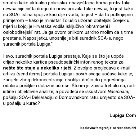
smatra kako aktualna policijsko-obavještajna borba protiv fake
newsa nije ništa drugo do nova provala fake newsa, to jest kako
su SOA i istina spojive kao ulje i voda, to jest – da to potkrijepim
primjerom – kako je ministar Tolušić uzoran obiteljski čovjek u
mjeri u kojoj je Hrvatska vodila isključivo 'obrambeni i
osloboditeljski' rat. Ja ga ovom prilikom usrdno molim da s time
prestane. Naposljetku, unosnije je biti suradnik SOA-e, nego
suradnik portala Lupiga.“
I evo, suradnik portala Lupiga prestaje. Kaje se što je uopće
drljao nekoliko kartica pseudosatirički intoniranog teksta za
nešto što staje u nekoliko riječi
. Zlovoljno pregledava e-mail
arhivu (send items) portala Lupiga i povrh svega uočava kako je,
zacijelo zbog dekoncentracije osoblja, došlo do pogrešnoga
odabira pošiljke i dolazne adrese. Što im je zaista trebalo da, radi
istine i objektivne analize, a povodeći se iskustvom
Nacionala
,
pošalju SOA-i Deklaraciju o Domovinskom ratu, umjesto da SOA-
u pošalju u kurac?
Lupiga.Com
Naslovna fotografija: screenshot/NN