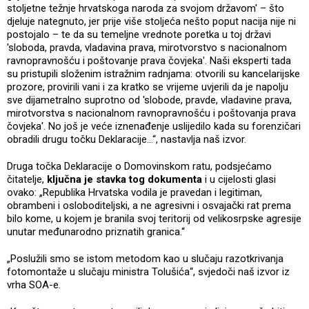
stoljetne težnje hrvatskoga naroda za svojom državom' – što
djeluje nategnuto, jer prije više stoljeća nešto poput nacija nije ni
postojalo – te da su temeljne vrednote poretka u toj državi
'sloboda, pravda, vladavina prava, mirotvorstvo s nacionalnom
ravnopravnošću i poštovanje prava čovjeka'. Naši eksperti tada
su pristupili složenim istražnim radnjama: otvorili su kancelarijske
prozore, provirili vani i za kratko se vrijeme uvjerili da je napolju
sve dijametralno suprotno od 'slobode, pravde, vladavine prava,
mirotvorstva s nacionalnom ravnopravnošću i poštovanja prava
čovjeka'. No još je veće iznenađenje uslijedilo kada su forenzičari
obradili drugu točku Deklaracije…“, nastavlja naš izvor.
Druga točka Deklaracije o Domovinskom ratu, podsjećamo
čitatelje,
ključna je stavka tog dokumenta
i u cijelosti glasi
ovako: „Republika Hrvatska vodila je pravedan i legitiman,
obrambeni i osloboditeljski, a ne agresivni i osvajački rat prema
bilo kome, u kojem je branila svoj teritorij od velikosrpske agresije
unutar međunarodno priznatih granica.“
„Poslužili smo se istom metodom kao u slučaju razotkrivanja
fotomontaže u slučaju ministra Tolušića“, svjedoči naš izvor iz
vrha SOA-e.