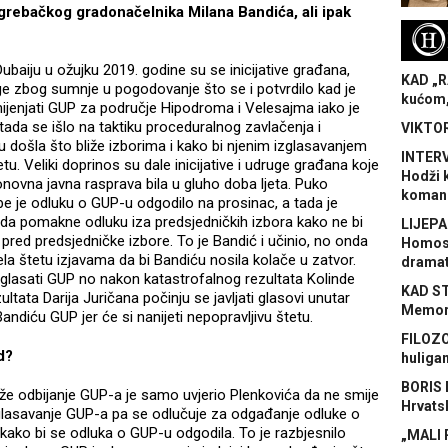
zagrebačkog gradonačelnika Milana Bandića, ali ipak
H
aiju u ožujku 2019. godine su se inicijative građana,
KAD „R
ge zbog sumnje u pogodovanje što se i potvrdilo kad je
kućom,
ijenjati GUP za područje Hipodroma i Velesajma iako je
 tada se išlo na taktiku proceduralnog zavlačenja i
VIKTOR
 došla što bliže izborima i kako bi njenim izglasavanjem
INTERV
etu. Veliki doprinos su dale inicijative i udruge građana koje
Hodži 
onovna javna rasprava bila u gluho doba ljeta. Puko
koman
e je odluku o GUP-u odgodilo na prosinac, a tada je
 da pomakne odluku iza predsjedničkih izbora kako ne bi
LIJEPA
red predsjedničke izbore. To je Bandić i učinio, no onda
Homose
ela štetu izjavama da bi Bandiću nosila kolače u zatvor.
dramat
zglasati GUP no nakon katastrofalnog rezultata Kolinde
KAD S
ltata Darija Juričana počinju se javljati glasovi unutar
Memora
andiću GUP jer će si nanijeti nepopravljivu štetu.
FILOZO
d?
huliga
BORIS 
raže odbijanje GUP-a je samo uvjerio Plenkovića da ne smije
Hrvats
zglasavanje GUP-a pa se odlučuje za odgađanje odluke o
o bi se odluka o GUP-u odgodila. To je razbjesnilo
„MALI 