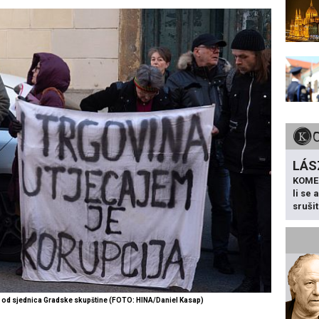
LÁS
KOME
li se
sruši
e od sjednica Gradske skupštine (FOTO: HINA/Daniel Kasap)