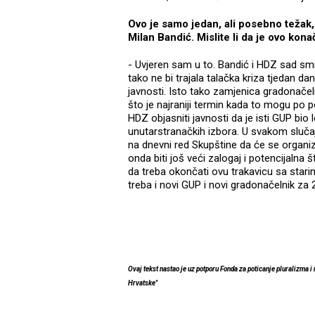
Ovo je samo jedan, ali posebno težak,
Milan Bandić. Mislite li da je ovo kona
- Uvjeren sam u to. Bandić i HDZ sad smir
tako ne bi trajala talačka kriza tjedan da
javnosti. Isto tako zamjenica gradonačel
što je najraniji termin kada to mogu po po
HDZ objasniti javnosti da je isti GUP bio 
unutarstranačkih izbora. U svakom sluča
na dnevni red Skupštine da će se organiz
onda biti još veći zalogaj i potencijalna
da treba okončati ovu trakavicu sa sta
treba i novi GUP i novi gradonačelnik za 
Ovaj tekst nastao je uz potporu Fonda za poticanje pluralizma i
Hrvatske"