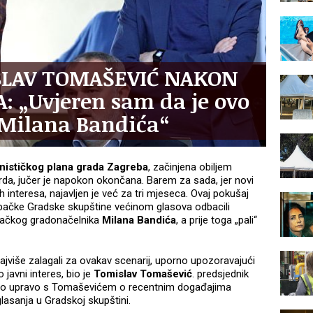
SLAV TOMAŠEVIĆ NAKON
: „Uvjeren sam da je ovo
a Milana Bandića“
nističkog plana grada Zagreba
, začinjena obiljem
urda, jučer je napokon okončana. Barem za sada, jer novi
 interesa, najavljen je već za tri mjeseca. Ovaj pokušaj
rebačke Gradske skupštine većinom glasova odbacili
bačkog gradonačelnika
Milana Bandića
, a prije toga „pali“
najviše zalagali za ovakav scenarij, uporno upozoravajući
javni interes, bio je
Tomislav Tomašević
. predsjednik
 smo upravo s Tomaševićem o recentnim događajima
asanja u Gradskoj skupštini.