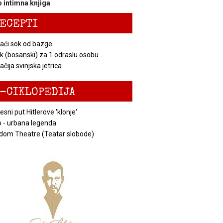
 intimna knjiga
ECEPTI
ći sok od bazge
k (bosanski) za 1 odraslu osobu
čija svinjska jetrica
-CIKLOPEDIJA
esni put Hitlerove 'klonje'
 - urbana legenda
dom Theatre (Teatar slobode)