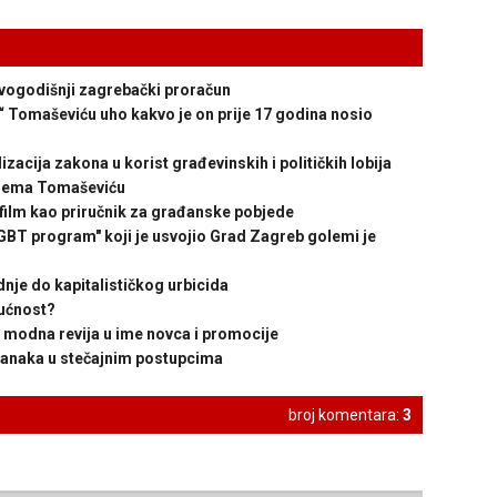
ovogodišnji zagrebački proračun
 Tomaševiću uho kakvo je on prije 17 godina nosio
ija zakona u korist građevinskih i političkih lobija
prema Tomaševiću
film kao priručnik za građanske pobjede
program" koji je usvojio Grad Zagreb golemi je
nje do kapitalističkog urbicida
ućnost?
modna revija u ime novca i promocije
tranaka u stečajnim postupcima
broj komentara:
3