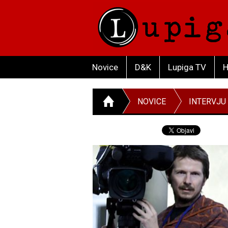
Novice
D&K
Lupiga TV
H
NOVICE
INTERVJU