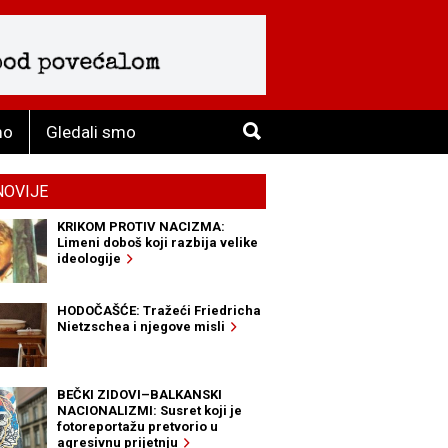
mo
Gledali smo
NOVIJE
KRIKOM PROTIV NACIZMA:
Limeni doboš koji razbija velike
ideologije
HODOČAŠĆE: Tražeći Friedricha
Nietzschea i njegove misli
BEČKI ZIDOVI–BALKANSKI
NACIONALIZMI: Susret koji je
fotoreportažu pretvorio u
agresivnu prijetnju