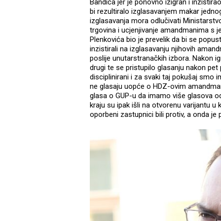
Bandića jer je ponovno izigran i inzistir
bi rezultiralo izglasavanjem makar je
izglasavanja mora odlučivati Ministarstvo 
trgovina i ucjenjivanje amandmanima s jed
Plenkovića bio je prevelik da bi se popu
inzistirali na izglasavanju njihovih am
poslije unutarstranačkih izbora. Nakon ig
drugi te se pristupilo glasanju nakon pet
disciplinirani i za svaki taj pokušaj smo 
ne glasaju uopće o HDZ-ovim amandma
glasa o GUP-u da imamo više glasova od 
kraju su ipak išli na otvorenu varijantu u
oporbeni zastupnici bili protiv, a onda je 