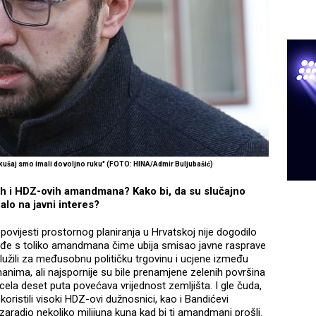
 pokušaj smo imali dovoljno ruku" (FOTO: HINA/Admir Buljubašić)
vih i HDZ-ovih amandmana? Kako bi, da su slučajno
alo na javni interes?
povijesti prostornog planiranja u Hrvatskoj nije dogodilo
ođe s toliko amandmana čime ubija smisao javne rasprave
žili za međusobnu političku trgovinu i ucjene između
nima, ali najspornije su bile prenamjene zelenih površina
cela deset puta povećava vrijednost zemljišta. I gle čuda,
istili visoki HDZ-ovi dužnosnici, kao i Bandićevi
h zaradio nekoliko milijuna kuna kad bi ti amandmani prošli.