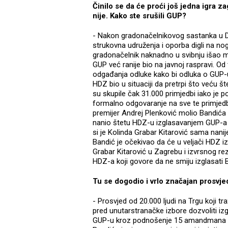
Činilo se da će proći još jedna igra 
nije. Kako ste srušili GUP?
- Nakon gradonačelnikovog sastanka u Dub
strukovna udruženja i oporba digli na no
gradonačelnik naknadno u svibnju išao m
GUP već ranije bio na javnoj raspravi. Od
odgađanja odluke kako bi odluka o GUP-u
HDZ bio u situaciji da pretrpi što veću št
su skupile čak 31.000 primjedbi iako je p
formalno odgovaranje na sve te primjedb
premijer Andrej Plenković molio Bandića
nanio štetu HDZ-u izglasavanjem GUP-a p
si je Kolinda Grabar Kitarović sama nanij
Bandić je očekivao da će u veljači HDZ i
Grabar Kitarović u Zagrebu i izvrsnog rezu
HDZ-a koji govore da ne smiju izglasati B
Tu se dogodio i vrlo značajan prosvje
- Prosvjed od 20.000 ljudi na Trgu koji t
pred unutarstranačke izbore dozvoliti i
GUP-u kroz podnošenje 15 amandmana kak