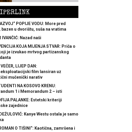
IPERLINK
AZVOJ“ POPIJE VODU: More pred
 bazen u dvorištu, suša na vratima
 IVANČIĆ: Nazad naši
ENCIJA KOJA MIJENJA STVAR: Priča o
koji je izvukao mrtvog partizanskog
danta
 VEČER, LIJEP DAN:
ksploatacijski film lansiran uz
ični mučenički narativ
TUDENTI NA KOSOVO KRENU:
ndum 1 i Memorandum 2 – isti
FIJA PALANKE: Estetski kriteriji
nske zajednice
DEŽULOVIĆ: Kanye Westu ostala je samo
ka
ROMAN O TIŠINI“: Kaotična, zamršena i