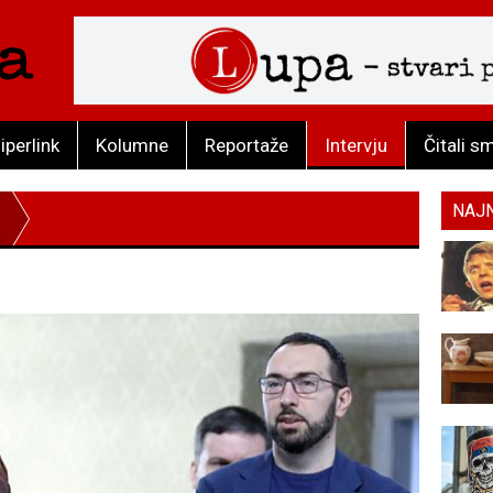
iperlink
Kolumne
Reportaže
Intervju
Čitali s
NAJ