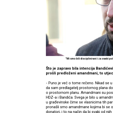
"Mi smo bili disciplinirani i za svaki
Što je zapravo bila intencija Bandiće
prošli predloženi amandmani, to utjec
- Puno je već o tome rečeno. Nikad se u 
da sam predlagatelj prostornog plana d
o prostornom planu. Amandmani su poslu
HDZ-a i Bandića. Svega je bilo u amandma
u građevinske čime se vlasnicima tih par
pronašli smo amandmane kojima bi se okor
donatori, i to na način da bi svaki od nji