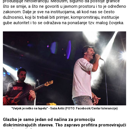
produbljuje netoleranciju. Međutim, sigurno da postoje granice
što se smije, a što ne govoriti u javnom prostoru i to je određeno
zakonom. Dalje je sve na institucijama, ali kod nas se često
dužnosnici, koji bi trebali biti primjer, kompromitiraju, institucije
gube autoritet i to se odražava na ponašanje tzv. malog čovjeka.
"Uvijek je netko na tapetu" - Saša Antić (FOTO: Facebook/Centar tolerancije)
Glazba je samo jedan od načina za promociju
diskriminirajućih stavova. Tko zapravo profitira promovirajući