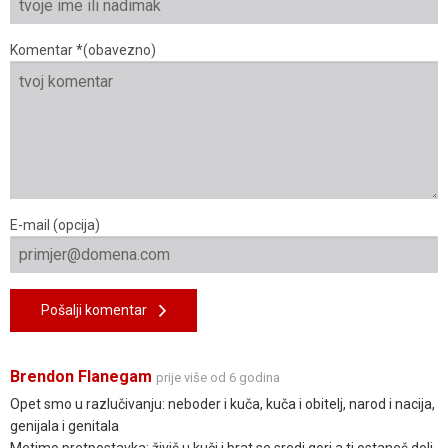
Komentar *(obavezno)
E-mail (opcija)
Pošalji komentar
Brendon Flanegam
prije više od 6 godina
Opet smo u razlučivanju: neboder i kuča, kuča i obitelj, narod i nacija,
genijala i genitala