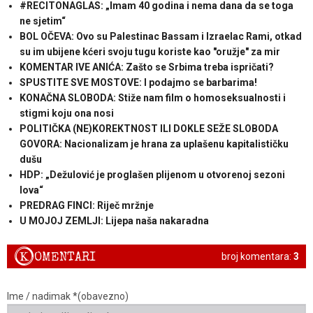
#RECITONAGLAS: „Imam 40 godina i nema dana da se toga
ne sjetim“
BOL OČEVA: Ovo su Palestinac Bassam i Izraelac Rami, otkad
su im ubijene kćeri svoju tugu koriste kao "oružje" za mir
KOMENTAR IVE ANIĆA: Zašto se Srbima treba ispričati?
SPUSTITE SVE MOSTOVE: I podajmo se barbarima!
KONAČNA SLOBODA: Stiže nam film o homoseksualnosti i
stigmi koju ona nosi
POLITIČKA (NE)KOREKTNOST ILI DOKLE SEŽE SLOBODA
GOVORA: Nacionalizam je hrana za uplašenu kapitalističku
dušu
HDP: „Dežulović je proglašen plijenom u otvorenoj sezoni
lova“
PREDRAG FINCI: Riječ mržnje
U MOJOJ ZEMLJI: Lijepa naša nakaradna
K
OMENTARI
broj komentara:
3
Ime / nadimak *(obavezno)