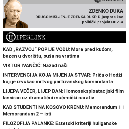
ZDENKO DUKA
DRUGO MIŠLJENJE ZDENKA DUKE: Dijaspora kao
politički projekt HDZ-a
H
IPERLINK
KAD „RAZVOJ“ POPIJE VODU: More pred kućom,
bazen u dvorištu, suša na vratima
VIKTOR IVANČIĆ: Nazad naši
INTERVENCIJA KOJA MIJENJA STVAR: Priča o Hodži
koji je izvukao mrtvog partizanskog komandanta
LIJEPA VEČER, LIJEP DAN: Homoseksploatacijski film
lansiran uz dramatični mučenički narativ
KAD STUDENTI NA KOSOVO KRENU: Memorandum 1 i
Memorandum 2 – isti
FILOZOFIJA PALANKE: Estetski kriteriji huliganske