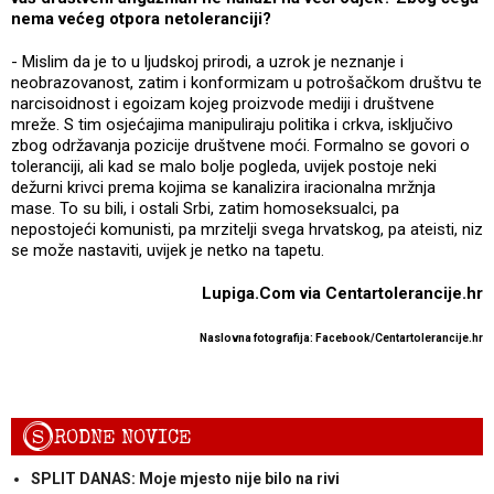
nema većeg otpora netoleranciji?
- Mislim da je to u ljudskoj prirodi, a uzrok je neznanje i
neobrazovanost, zatim i konformizam u potrošačkom društvu te
narcisoidnost i egoizam kojeg proizvode mediji i društvene
mreže. S tim osjećajima manipuliraju politika i crkva, isključivo
zbog održavanja pozicije društvene moći. Formalno se govori o
toleranciji, ali kad se malo bolje pogleda, uvijek postoje neki
dežurni krivci prema kojima se kanalizira iracionalna mržnja
mase. To su bili, i ostali Srbi, zatim homoseksualci, pa
nepostojeći komunisti, pa mrzitelji svega hrvatskog, pa ateisti, niz
se može nastaviti, uvijek je netko na tapetu.
Lupiga.Com via Centartolerancije.hr
Naslovna fotografija: Facebook/Centartolerancije.hr
S
RODNE NOVICE
SPLIT DANAS: Moje mjesto nije bilo na rivi