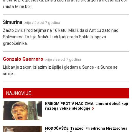
Metimo pretpostavka: živiš u kuči i brat se sredi gori a ti ostaneš doli
i ništa te ne boli.
Šimurina
prije više od 7 godina
Zašto živiš s roditeljima na 16 katu .Misliš da si Antiću zato nad
Splićanima.To ti je Antiću Ludi ljudi grada Splita a lopova
gradočelnika.
Gonzalo Guerrero
prije više od 7 godina
Ljubav je zakon, izlazim iz špilje i gledam u Sunce - a Sunce se
smije...
NAJNOVIJE
KRIKOM PROTIV NACIZMA: Limeni doboš koji
razbija velike ideologije
HODOČAŠĆE: Tražeći Friedricha Nietzschea