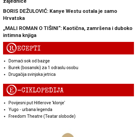
zajednice
BORIS DEŽULOVIĆ: Kanye Westu ostala je samo
Hrvatska
„MALI ROMAN O TIŠINI“: Kaotična, zamršena i duboko
intimna knjiga
R
ECEPTI
Domaći sok od bazge
Burek (bosanski) za 1 odraslu osobu
Drugačija svinjska jetrica
E
-CIKLOPEDIJA
Povijesni put Hitlerove 'klonje'
Yugo - urbana legenda
Freedom Theatre (Teatar slobode)