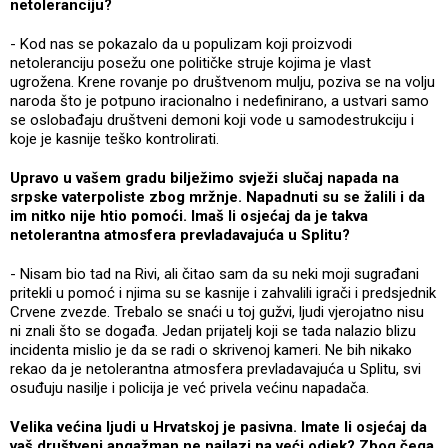
netoleranciju?
- Kod nas se pokazalo da u populizam koji proizvodi
netoleranciju posežu one političke struje kojima je vlast
ugrožena. Krene rovanje po društvenom mulju, poziva se na volju
naroda što je potpuno iracionalno i nedefinirano, a ustvari samo
se oslobađaju društveni demoni koji vode u samodestrukciju i
koje je kasnije teško kontrolirati.
Upravo u vašem gradu bilježimo svježi slučaj napada na
srpske vaterpoliste zbog mržnje. Napadnuti su se žalili i da
im nitko nije htio pomoći. Imaš li osjećaj da je takva
netolerantna atmosfera prevladavajuća u Splitu?
- Nisam bio tad na Rivi, ali čitao sam da su neki moji sugrađani
pritekli u pomoć i njima su se kasnije i zahvalili igrači i predsjednik
Crvene zvezde. Trebalo se snaći u toj gužvi, ljudi vjerojatno nisu
ni znali što se događa. Jedan prijatelj koji se tada nalazio blizu
incidenta mislio je da se radi o skrivenoj kameri. Ne bih nikako
rekao da je netolerantna atmosfera prevladavajuća u Splitu, svi
osuđuju nasilje i policija je već privela većinu napadača.
Velika većina ljudi u Hrvatskoj je pasivna. Imate li osjećaj da
vaš društveni angažman ne nailazi na veći odjek? Zbog čega