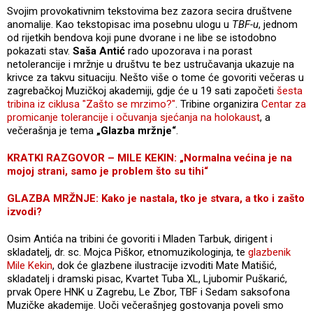
Svojim provokativnim tekstovima bez zazora secira društvene
anomalije. Kao tekstopisac ima posebnu ulogu u
TBF-u
, jednom
od rijetkih bendova koji pune dvorane i ne libe se istodobno
pokazati stav.
Saša Antić
rado upozorava i na porast
netolerancije i mržnje u društvu te bez ustručavanja ukazuje na
krivce za takvu situaciju. Nešto više o tome će govoriti večeras u
zagrebačkoj Muzičkoj akademiji, gdje će u 19 sati započeti
šesta
tribina iz ciklusa "Zašto se mrzimo?"
. Tribine organizira
Centar za
promicanje tolerancije i očuvanja sjećanja na holokaust
, a
večerašnja je tema
„Glazba mržnje“
.
KRATKI RAZGOVOR – MILE KEKIN: „Normalna većina je na
mojoj strani, samo je problem što su tihi“
GLAZBA MRŽNJE: Kako je nastala, tko je stvara, a tko i zašto
izvodi?
Osim Antića na tribini će govoriti i Mladen Tarbuk, dirigent i
skladatelj, dr. sc. Mojca Piškor, etnomuzikologinja, te
glazbenik
Mile Kekin
, dok će glazbene ilustracije izvoditi Mate Matišić,
skladatelj i dramski pisac, Kvartet Tuba XL, Ljubomir Puškarić,
prvak Opere HNK u Zagrebu, Le Zbor, TBF i Sedam saksofona
Muzičke akademije. Uoči večerašnjeg gostovanja poveli smo