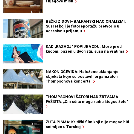
i njegove misli
BEČKI ZIDOVI–BALKANSKI NACIONALIZMI:
Susret koji je fotoreportažu pretvorio u
agresivnu prijetnju
KAD „RAZVOJ“ POPIJE VODU: More pred
kućom, bazen u dvorištu, suša na vratima
NAKON OČEVIDA: Naloženo uklanjanje
objekata koje su postavili organizatori
Thompsonova koncerta
THOMPSONOVI ŠATORI NAD ŽRTVAMA
FAŠISTA: „Oni očito mogu raditi štogod žele“
ŽUTA PISMA: Kritički film koji nije mogao biti
snimljen u Turskoj