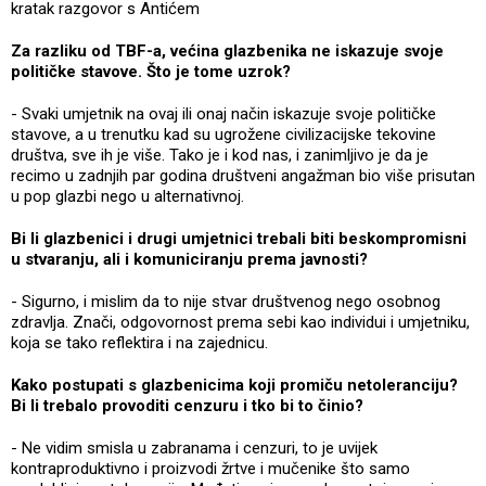
kratak razgovor s Antićem
Za razliku od TBF-a, većina glazbenika ne iskazuje svoje
političke stavove. Što je tome uzrok?
- Svaki umjetnik na ovaj ili onaj način iskazuje svoje političke
stavove, a u trenutku kad su ugrožene civilizacijske tekovine
društva, sve ih je više. Tako je i kod nas, i zanimljivo je da je
recimo u zadnjih par godina društveni angažman bio više prisutan
u pop glazbi nego u alternativnoj.
Bi li glazbenici i drugi umjetnici trebali biti beskompromisni
u stvaranju, ali i komuniciranju prema javnosti?
- Sigurno, i mislim da to nije stvar društvenog nego osobnog
zdravlja. Znači, odgovornost prema sebi kao individui i umjetniku,
koja se tako reflektira i na zajednicu.
Kako postupati s glazbenicima koji promiču netoleranciju?
Bi li trebalo provoditi cenzuru i tko bi to činio?
- Ne vidim smisla u zabranama i cenzuri, to je uvijek
kontraproduktivno i proizvodi žrtve i mučenike što samo