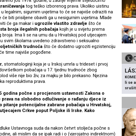
tvareno još 1978. godine, u zadnje vrijeme svjedočimo
raničavanja
tog teško izborenog prava. Ukoliko uistinu
 legalnim, sigurnim uvjetima to će se najviše odraziti na
e će biti prisiljene obaviti ga u nesigurnim uvjetima. Mlade
iti će ga makar i
ugrozile vlastito zdravlje
što će
sta broja ilegalnih pobačaja
kojih je u svijetu prema
broja. Ima li se na umu da u Hrvatskoj pod utjecajem
ije u svim školama uvedeno zdravstveno i seksualno
oljetničkih trudnoća
što će dodatno ugroziti egzistenciju
 će time najviše pogođene.
r
, stomatologinji koja je u Irskoj umrla u trideset i prvoj
dovršetkom pobačaja u 17. tjednu trudnoće zbog
LÁS
od više nije bio živ, za majku je bilo prekasno. Njezina
KOME
ka reproduktivna prava.
li se
sruši
5 godina počne s procjenom ustavnosti Zakona o
 prava na slobodno odlučivanje o rađanju djece iz
o pitanje potencijalne zabrane pobačaja u Hrvatskoj,
tjecajem Crkve poput Poljske ili Irske.
Kako
?
dluke Ustavnoga suda da nakon četvrt stoljeća počne s
ne, ali mislim da se ipak radi i o (vjerojatno indirektnom)