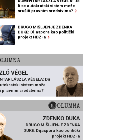
KOMENTAR LÁSZLA VÉGELA: Da
li se autokratski sistem može
srušiti pravnim sredstvima?
DRUGO MIŠLJENJE ZDENKA
DUKE: Dijaspora kao politički
projekt HDZ-a
KOLUMNA
ZLÓ VÉGEL
NTAR LÁSZLA VÉGELA: Da
 autokratski sistem može
ti pravnim sredstvima?
KOLUMNA
ZDENKO DUKA
DRUGO MIŠLJENJE ZDENKA
DUKE: Dijaspora kao politički
projekt HDZ-a