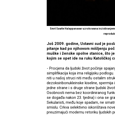
Smrt Savite Halappanavar uzrokovana inzistiranjem 
reproduk
Još 2009. godine, Ustavni sud je pos
pitanje kad po njihovom mišljenju poči
muške i ženske spolne stanice, što je
kojim se opet ide na ruku Katoličkoj c
- Procjena da ljudski život počinje spaj
simplifikacija koja ima religijsku podlog
niti u našoj struci niti među ostalim stru
dezoksiribonukleinske kiseline, spermija i
jedne strane i s druge strane ljudski ži
Osobnosti nema bez koordiniranog funkci
se događa nakon 23. tjedna) i ona se gr
Sekularisti, među koje spadam, ne smatr
smislu. Crkva selektivno iskorištava no
preuzimajući modernu retoriku ljudskih p