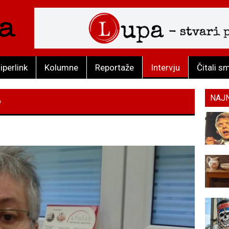
iperlink
Kolumne
Reportaže
Intervju
Čitali s
NAJ