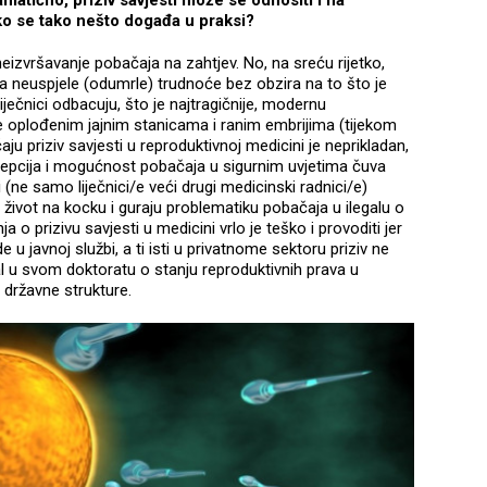
amatično, priziv savjesti može se odnositi i na
ko se tako nešto događa u praksi?
eizvršavanje pobačaja na zahtjev. No, na sreću rijetko,
a neuspjele (odumrle) trudnoće bez obzira na to što je
liječnici odbacuju, što je najtragičnije, modernu
ije oplođenim jajnim stanicama i ranim embrijima (tijekom
aju priziv savjesti u reproduktivnoj medicini je neprikladan,
acepcija i mogućnost pobačaja u sigurnim uvjetima čuva
 (ne samo liječnici/e veći drugi medicinski radnici/e)
n život na kocku i guraju problematiku pobačaja u ilegalu o
ja o prizivu savjesti u medicini vrlo je teško i provoditi jer
e u javnoj službi, a ti isti u privatnome sektoru priziv ne
l u svom doktoratu o stanju reproduktivnih prava u
 državne strukture.