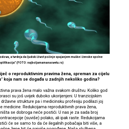
odova, a tvrdnja da ljudski život počinje spajanjem muške i ženske spolne
plifikacija"
(FOTO: najboljamamanasvetu.rs)
 riječ o reproduktivnim pravima žena, spreman za cijelu
u" koja nam se događa u zadnjih nekoliko godina?
uktivna prava žena malo važna svakom društvu. Koliko god
obrasci su još uvijek duboko ukorijenjeni. U tranzicijskim
 državne strukture pa i medicinsku profesiju podilazi joj
je medicine. Redukcijama reproduktivnih prava žena,
ništa se dobroga neće postići. U nas je za sada broj
ontracepcije (suviše) polako, ali ipak raste. Redukcijama
ići će se samo to da će ilegalnih pobačaja biti više, a
omašne žene bit će najviše pogođene. Naša službena