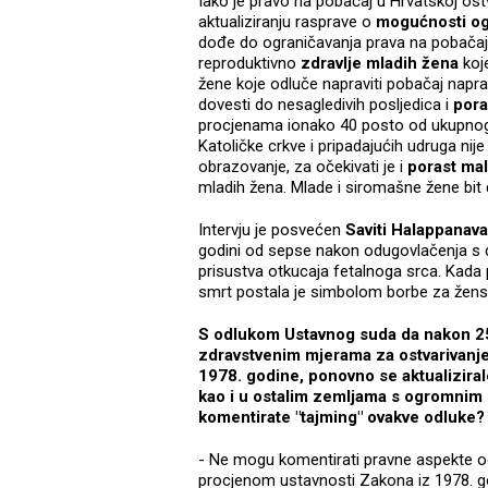
Iako je pravo na pobačaj u Hrvatskoj os
aktualiziranju rasprave o
mogućnosti og
dođe do ograničavanja prava na pobačaj u
reproduktivno
zdravlje mladih žena
koj
žene koje odluče napraviti pobačaj naprav
dovesti do nesagledivih posljedica i
pora
procjenama ionako 40 posto od ukupnog 
Katoličke crkve i pripadajućih udruga n
obrazovanje, za očekivati je i
porast mal
mladih žena. Mlade i siromašne žene bit
Intervju je posvećen
Saviti Halappanava
godini od sepse nakon odugovlačenja s 
prisustva otkucaja fetalnoga srca. Kada pl
smrt postala je simbolom borbe za žens
S odlukom Ustavnog suda da nakon 2
zdravstvenim mjerama za ostvarivanje
1978. godine, ponovno se aktualiziral
kao i u ostalim zemljama s ogromnim u
komentirate "tajming" ovakve odluke
- Ne mogu komentirati pravne aspekte o
procjenom ustavnosti Zakona iz 1978. godi