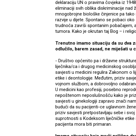
deklaraciju UN o pravima čovjeka iz 194
eliminaciji svih oblika diskriminacije na
mnogobrojne biološke činjenice pa tako 
razvije u dijete. Spontano se pobaci oko
trudnoća završi spontanim pobačajem, a
tumora. Kako je okrutan taj Bog – i religio
Trenutno imamo situaciju da su dva za
odlučilo, barem zasad, ne miješati u c
- Društvo općenito pa i državne struktur
liječnika/ca i drugog medicinskog osoblj
savjesti u medicini regulira Zakonom o 
etike i deontologije. Međutim, priziv sa
vojnom službom, a dobrovoljno odabrane p
U medicini kao profesiji, posebno reprodu
nepoštenom neposlušnošću kako je priziv 
savjesti u ginekologiji zapravo znači namet
budući da su pacijenti-ce uglavnom žene t
priziv savjesti pretpostavljaju sebe i svoj 
suprotnosti s Kodeksom liječničke etike i
pacijenta mora biti primaran.