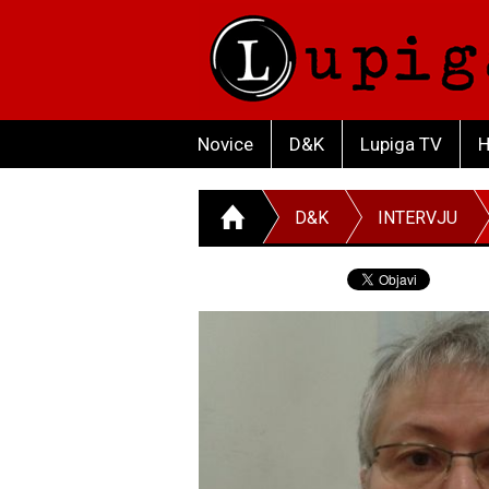
Novice
D&K
Lupiga TV
H
D&K
INTERVJU