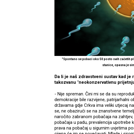
"Spontano se pobaci oko 50 posto svih začetih pl
stanice, opasna je sim
Da li je naš zdravstveni sustav kad je
takozvanu "neokonzervativnu prijetnj
- Nije spreman. Čini mi se da su reprod
demokracije bile razvijene, patrijarhalni 
državama gdje Crkva ima veliki utjecaj na
se, ne obazirući se na znanstvene temel
naročito zabranom pobačaja na zahtjev, 
pobačaja u padu, prevalencija upotrebe k
prava na pobačaj u sigurnim uvjetima post
cijena će im se povećavati. Mlade i sir