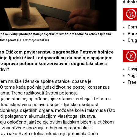
duboko
R
Doma
Bure
na očuvanju ploda postala je svjetskim simbolom borbe za ženska ljudska i
Druga
tivna prava (FOTO:
thejournal.ie)
lao Etičkom povjerenstvu zagrebačke Petrove bolnice
E
nje ljudski život i odgovorili su da počinje spajanjem
 zapravo potpuno konzervativni i dogmatski stav s
Povij
rkvi?
Yugo
anjem muške i ženske spolne stanice, opasna je
Free
u. O tome kada počinje ljudski život ne postoji konsenzus
kama. Treba razlikovati životni potencijal
 jajne stanice, oplođene jajne stanice, embrija i fetusa s
vot kao iskustvenu pojavu osobe - ljudsku osobnost.
oniranja osjetilnih organa, moždane kore i talamusa (što
adi polaganom akumulacijom vlastitoga iskustva.
aju oplođeno jajašce cjelovitim ljudskim bićem u etičkom
ve znanstvene spoznaje o humanoj reprodukciji
rava iako Sveta stolica nikada nije potpisala Opću