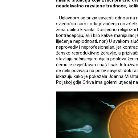
Imamo situaciju koja zvuči prilično dr
neadekvatno razvijene trudnoće, koli
- Uglavnom se priziv savjesti odnosi na n
svjedočila sam i odugovlačenju dovršetk
žena obilno krvarila. Dosljedno religiozni 
kontracepciju, ali i bilo kakve manipulac
liječenja neplodnosti, npr.) U svakom sluč
neprovediv i neprofesionalan, jer kontr
žensko reproduktivno zdravlje, a prizivači
stavljaju nečinjenjem dijela poslova ženi
čemu je izvještavao i naš tisak. Istraživan
se neki pozivaju na priziv savjesti dok rad
iskazuju kako je pokazala Joanna Mishta
Poljskoj gdje Crkva ima golemi utjecaj na