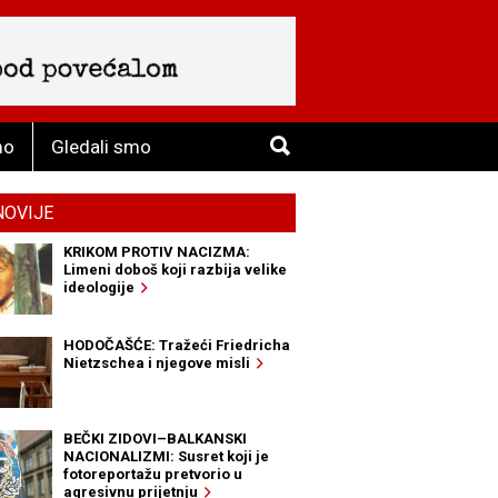
mo
Gledali smo
NOVIJE
KRIKOM PROTIV NACIZMA:
Limeni doboš koji razbija velike
ideologije
HODOČAŠĆE: Tražeći Friedricha
Nietzschea i njegove misli
BEČKI ZIDOVI–BALKANSKI
NACIONALIZMI: Susret koji je
fotoreportažu pretvorio u
agresivnu prijetnju