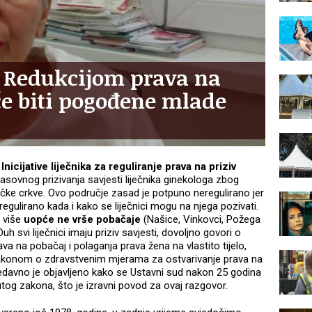
 Redukcijom prava na
će biti pogođene mlade
e
Inicijative liječnika za reguliranje prava na priziv
masovnog prizivanja savjesti liječnika ginekologa zbog
oličke crkve. Ovo područje zasad je potpuno neregulirano jer
e regulirano kada i kako se liječnici mogu na njega pozivati.
j više
uopće ne vrše pobačaje
(Našice, Vinkovci, Požega
Duh svi liječnici imaju priziv savjesti, dovoljno govori o
a na pobačaj i polaganja prava žena na vlastito tijelo,
 Zakonom o zdravstvenim mjerama za ostvarivanje prava na
edavno je objavljeno kako se Ustavni sud nakon 25 godina
og zakona, što je izravni povod za ovaj razgovor.