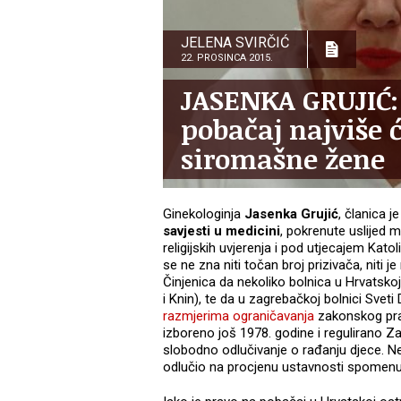
JELENA SVIRČIĆ
22. PROSINCA 2015.
JASENKA GRUJIĆ:
pobačaj najviše 
siromašne žene
Ginekologinja
Jasenka Grujić
, članica j
savjesti u medicini
, pokrenute uslijed 
religijskih uvjerenja i pod utjecajem Kat
se ne zna niti točan broj prizivača, niti j
Činjenica da nekoliko bolnica u Hrvatsko
i Knin), te da u zagrebačkoj bolnici Sveti 
razmjerima ograničavanja
zakonskog prav
izboreno još 1978. godine i regulirano
slobodno odlučivanje o rađanju djece. N
odlučio na procjenu ustavnosti spomenut