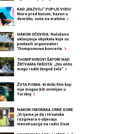
KAD „RAZVOJ“ POPIJE VODU:
More pred kućom, bazen u
dvorištu, suša na vratima
NAKON OČEVIDA: Naloženo
uklanjanje objekata koje su
postavili organizatori
Thompsonova koncerta
THOMPSONOVI ŠATORI NAD
ŽRTVAMA FAŠISTA: „Oni očito
mogu raditi štogod žele“
ŽUTA PISMA: Kritički film koji
nije mogao biti snimljen u
Turskoj
NAKON ISKORAKA CRNE GORE:
„Vrijeme je da i Hrvatska
razgovara o utjecaju
menstruacije na radni život
žena“