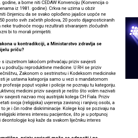
8. godine, a bome niti CEDAW Konvenciju (Konvencija o
d ženama iz 1981. godine). Crkva ne uzima u obzir
niti činjenicu da se svako oplođeno jajašce uopće ne
 50 posto svih začetih plodova, 20 posto dijagnosticiranih
 neke trudnoće mogu rezultirati stvaranjem zloćudnih
zni bi to morali primijetiti.
kona u kontradikciji, a Ministarstvo zdravlja se
ijelu priču?
e s izuzetnom lakoćom prihvaćaju priziv savjesti
a u području reproduktivne medicine. U RH se priziv
liječništvu, Zakonom o sestrinstvu i Kodeksom medicinske
vjesti je ustavna kategorija samo u vezi s mandatornom
rofesije poput vojske i policije ne poznaju tu kategoriju.
ktivnoj medicini priziv savjesti je nešto što volim nazivati
savjesti nazvao moj austrijski kolega CH Fiala. Priziv
ati svoja (religijska) uvjerenja zavisnoj i ranjivoj osobi, a
o je i čin rodne diskriminacije. Kolege koji se pozivaju na
religijski interes interesu pacijentice, što je u potpunoj
 deontologije koji kaže da svakom liječniku interes