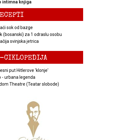
 intimna knjiga
ECEPTI
ći sok od bazge
k (bosanski) za 1 odraslu osobu
čija svinjska jetrica
-CIKLOPEDIJA
esni put Hitlerove 'klonje'
 - urbana legenda
dom Theatre (Teatar slobode)