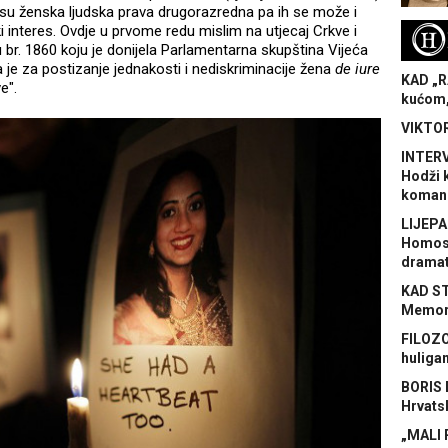
 su ženska ljudska prava drugorazredna pa ih se može i
ki interes. Ovdje u prvome redu mislim na utjecaj Crkve i
H
br. 1860 koju je donijela Parlamentarna skupština Vijeća
 je za postizanje jednakosti i nediskriminacije žena
de iure
KAD „R
ve".
kućom,
VIKTOR
INTERV
Hodži 
koman
LIJEPA
Homose
dramat
KAD S
Memora
FILOZO
huliga
BORIS 
Hrvats
„MALI 