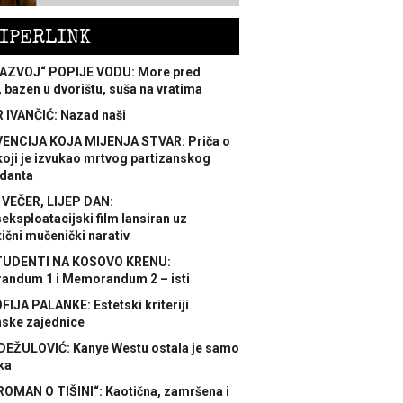
IPERLINK
AZVOJ“ POPIJE VODU: More pred
 bazen u dvorištu, suša na vratima
 IVANČIĆ: Nazad naši
ENCIJA KOJA MIJENJA STVAR: Priča o
koji je izvukao mrtvog partizanskog
danta
 VEČER, LIJEP DAN:
ksploatacijski film lansiran uz
ični mučenički narativ
TUDENTI NA KOSOVO KRENU:
ndum 1 i Memorandum 2 – isti
FIJA PALANKE: Estetski kriteriji
nske zajednice
DEŽULOVIĆ: Kanye Westu ostala je samo
ka
ROMAN O TIŠINI“: Kaotična, zamršena i