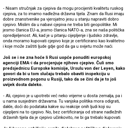
- Nisam stručnjak za cjepiva da mogu procijeniti kvalitetu ruskog
cjepiva, za to imamo nadležna državna tijela. Znam da Rusi imaju
dobre znanstvenike pa vjerojatno jesu u stanju napraviti dobro
cjepivo. Mislim da u nabavi cjepiva ne treba biti geopolitike. Mi
jesmo članica EU-a, jesmo članica NATO-a, zna se naša politička
opredijeljenost. Ali, kad je u pitanju cijepljenje i ljudsko zdravlje,
onda moramo kupovati cjepivo koje je certificirano kao kvalitetno
i koje može zaštiti ljude gdje god da ga u svijetu može naći.
Još se i ne zna hoće li Rusi uopće ponuditi europskoj
agenciji EMA-i da procjenjuje njihovo cjepivo. Čuli smo
predsjednicu Europske komisije, Ursulu von der Leyen, kako
govori da bi u tom slučaju trebalo obaviti inspekciju u
proizvodnom pogonu u Rusiji, tako da se čini da je to još
uvijek dosta daleko.
- Ali, cjepivo je u upotrebi već neko vrijeme u dosta zemalja, pa i
u nama susjednim državama. Tu vanjska politika mora odigrati,
dakle, doći do podataka kakve su reakcije onih ljudi koji su
cijepljeni na to cjepivo. No, bez certificiranja od strane nadležnih
državnih tijela da je cjepivo učinkovito, ne bi ga trebalo kupovati.