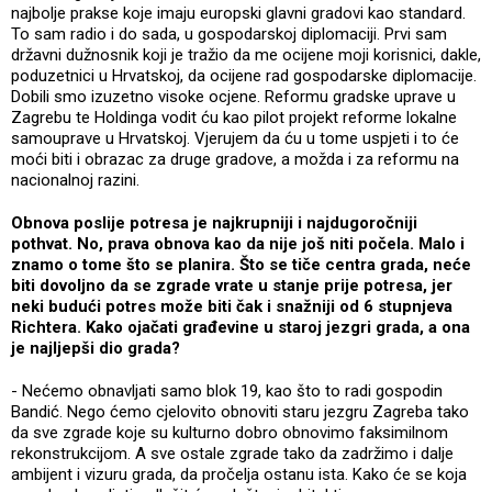
najbolje prakse koje imaju europski glavni gradovi kao standard.
To sam radio i do sada, u gospodarskoj diplomaciji. Prvi sam
državni dužnosnik koji je tražio da me ocijene moji korisnici, dakle,
poduzetnici u Hrvatskoj, da ocijene rad gospodarske diplomacije.
Dobili smo izuzetno visoke ocjene. Reformu gradske uprave u
Zagrebu te Holdinga vodit ću kao pilot projekt reforme lokalne
samouprave u Hrvatskoj. Vjerujem da ću u tome uspjeti i to će
moći biti i obrazac za druge gradove, a možda i za reformu na
nacionalnoj razini.
Obnova poslije potresa je najkrupniji i najdugoročniji
pothvat. No, prava obnova kao da nije još niti počela. Malo i
znamo o tome što se planira. Što se tiče centra grada, neće
biti dovoljno da se zgrade vrate u stanje prije potresa, jer
neki budući potres može biti čak i snažniji od 6 stupnjeva
Richtera. Kako ojačati građevine u staroj jezgri grada, a ona
je najljepši dio grada?
- Nećemo obnavljati samo blok 19, kao što to radi gospodin
Bandić. Nego ćemo cjelovito obnoviti staru jezgru Zagreba tako
da sve zgrade koje su kulturno dobro obnovimo faksimilnom
rekonstrukcijom. A sve ostale zgrade tako da zadržimo i dalje
ambijent i vizuru grada, da pročelja ostanu ista. Kako će se koja