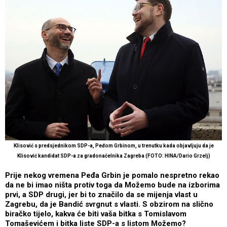
Klisović s predsjednikom SDP-a, Peđom Grbinom, u trenutku kada objavljuju da je
Klisović kandidat SDP-a za gradonačelnika Zagreba (FOTO: HINA/Dario Grzelj)
Prije nekog vremena Peđa Grbin je pomalo nespretno rekao
da ne bi imao ništa protiv toga da Možemo bude na izborima
prvi, a SDP drugi, jer bi to značilo da se mijenja vlast u
Zagrebu, da je Bandić svrgnut s vlasti. S obzirom na slično
biračko tijelo, kakva će biti vaša bitka s Tomislavom
Tomaševićem i bitka liste SDP-a s listom Možemo?