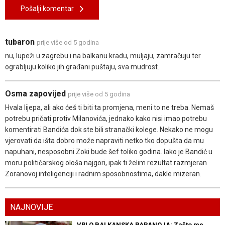
Pošalji komentar
tubaron
prije više od 5 godina
nu, lupeži u zagrebu i na balkanu kradu, muljaju, zamračuju ter
ograbljuju koliko jih građani puštaju, sva mudrost.
Osma zapovijed
prije više od 5 godina
Hvala lijepa, ali ako ćeš ti biti ta promjena, meni to ne treba. Nemaš
potrebu pričati protiv Milanovića, jednako kako nisi imao potrebu
komentirati Bandića dok ste bili stranački kolege. Nekako ne mogu
vjerovati da išta dobro može napraviti netko tko dopušta da mu
napuhani, nesposobni Zoki bude šef toliko godina. Iako je Bandić u
moru političarskog ološa najgori, ipak ti želim rezultat razmjeran
Zoranovoj inteligenciji i radnim sposobnostima, dakle mizeran.
NAJNOVIJE
VRLO BALKANSKA PARANOJA: Zašto me