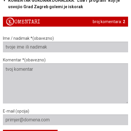
KOMENTAR GORDANA DUHAČEKA: "LGBT program" koji je
usvojio Grad Zagreb golemi je iskorak
K
OMENTARI
broj komentara:
2
Ime / nadimak *(obavezno)
Komentar *(obavezno)
E-mail (opcija)