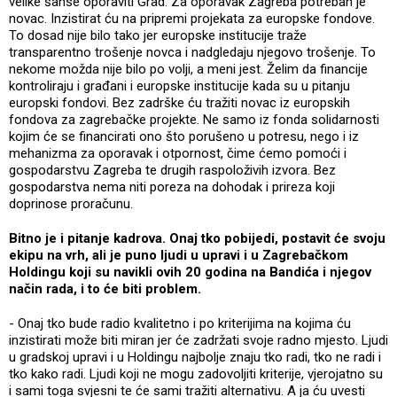
velike šanse oporaviti Grad. Za oporavak Zagreba potreban je
novac. Inzistirat ću na pripremi projekata za europske fondove.
To dosad nije bilo tako jer europske institucije traže
transparentno trošenje novca i nadgledaju njegovo trošenje. To
nekome možda nije bilo po volji, a meni jest. Želim da financije
kontroliraju i građani i europske institucije kada su u pitanju
europski fondovi. Bez zadrške ću tražiti novac iz europskih
fondova za zagrebačke projekte. Ne samo iz fonda solidarnosti
kojim će se financirati ono što porušeno u potresu, nego i iz
mehanizma za oporavak i otpornost, čime ćemo pomoći i
gospodarstvu Zagreba te drugih raspoloživih izvora. Bez
gospodarstva nema niti poreza na dohodak i prireza koji
doprinose proračunu.
Bitno je i pitanje kadrova. Onaj tko pobijedi, postavit će svoju
ekipu na vrh, ali je puno ljudi u upravi i u Zagrebačkom
Holdingu koji su navikli ovih 20 godina na Bandića i njegov
način rada, i to će biti problem.
- Onaj tko bude radio kvalitetno i po kriterijima na kojima ću
inzistirati može biti miran jer će zadržati svoje radno mjesto. Ljudi
u gradskoj upravi i u Holdingu najbolje znaju tko radi, tko ne radi i
tko kako radi. Ljudi koji ne mogu zadovoljiti kriterije, vjerojatno su
i sami toga svjesni te će sami tražiti alternativu. A ja ću uvesti