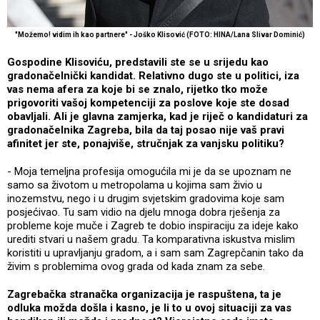
"Možemo! vidim ih kao partnere" - Joško Klisović (FOTO: HINA/Lana Slivar Dominić)
Gospodine Klisoviću, predstavili ste se u srijedu kao
gradonačelnički kandidat. Relativno dugo ste u politici, iza
vas nema afera za koje bi se znalo, rijetko tko može
prigovoriti vašoj kompetenciji za poslove koje ste dosad
obavljali. Ali je glavna zamjerka, kad je riječ o kandidaturi za
gradonačelnika Zagreba, bila da taj posao nije vaš pravi
afinitet jer ste, ponajviše, stručnjak za vanjsku politiku?
- Moja temeljna profesija omogućila mi je da se upoznam ne
samo sa životom u metropolama u kojima sam živio u
inozemstvu, nego i u drugim svjetskim gradovima koje sam
posjećivao. Tu sam vidio na djelu mnoga dobra rješenja za
probleme koje muče i Zagreb te dobio inspiraciju za ideje kako
urediti stvari u našem gradu. Ta komparativna iskustva mislim
koristiti u upravljanju gradom, a i sam sam Zagrepčanin tako da
živim s problemima ovog grada od kada znam za sebe.
Zagrebačka stranačka organizacija je raspuštena, ta je
odluka možda došla i kasno, je li to u ovoj situaciji za vas