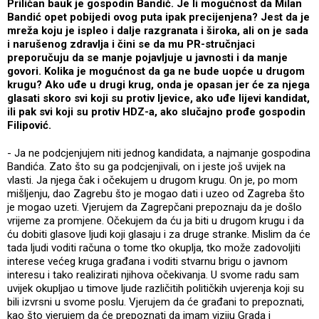
Priličan bauk je gospodin Bandić. Je li mogućnost da Milan
Bandić opet pobijedi ovog puta ipak precijenjena? Jest da je
mreža koju je ispleo i dalje razgranata i široka, ali on je sada
i narušenog zdravlja i čini se da mu PR-stručnjaci
preporučuju da se manje pojavljuje u javnosti i da manje
govori. Kolika je mogućnost da ga ne bude uopće u drugom
krugu? Ako uđe u drugi krug, onda je opasan jer će za njega
glasati skoro svi koji su protiv ljevice, ako uđe lijevi kandidat,
ili pak svi koji su protiv HDZ-a, ako slučajno prođe gospodin
Filipović.
- Ja ne podcjenjujem niti jednog kandidata, a najmanje gospodina
Bandića. Zato što su ga podcjenjivali, on i jeste još uvijek na
vlasti. Ja njega čak i očekujem u drugom krugu. On je, po mom
mišljenju, dao Zagrebu što je mogao dati i uzeo od Zagreba što
je mogao uzeti. Vjerujem da Zagrepčani prepoznaju da je došlo
vrijeme za promjene. Očekujem da ću ja biti u drugom krugu i da
ću dobiti glasove ljudi koji glasaju i za druge stranke. Mislim da će
tada ljudi voditi računa o tome tko okuplja, tko može zadovoljiti
interese većeg kruga građana i voditi stvarnu brigu o javnom
interesu i tako realizirati njihova očekivanja. U svome radu sam
uvijek okupljao u timove ljude različitih političkih uvjerenja koji su
bili izvrsni u svome poslu. Vjerujem da će građani to prepoznati,
kao što vjerujem da će prepoznati da imam viziju Grada i