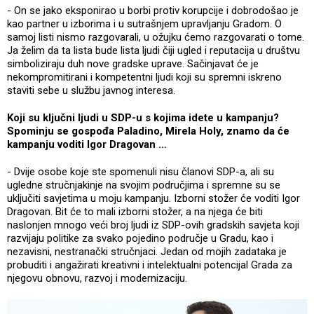
- On se jako eksponirao u borbi protiv korupcije i dobrodošao je
kao partner u izborima i u sutrašnjem upravljanju Gradom. O
samoj listi nismo razgovarali, u ožujku ćemo razgovarati o tome.
Ja želim da ta lista bude lista ljudi čiji ugled i reputacija u društvu
simboliziraju duh nove gradske uprave. Sačinjavat će je
nekompromitirani i kompetentni ljudi koji su spremni iskreno
staviti sebe u službu javnog interesa.
Koji su ključni ljudi u SDP-u s kojima idete u kampanju?
Spominju se gospođa Paladino, Mirela Holy, znamo da će
kampanju voditi Igor Dragovan …
- Dvije osobe koje ste spomenuli nisu članovi SDP-a, ali su
ugledne stručnjakinje na svojim područjima i spremne su se
uključiti savjetima u moju kampanju. Izborni stožer će voditi Igor
Dragovan. Bit će to mali izborni stožer, a na njega će biti
naslonjen mnogo veći broj ljudi iz SDP-ovih gradskih savjeta koji
razvijaju politike za svako pojedino područje u Gradu, kao i
nezavisni, nestranački stručnjaci. Jedan od mojih zadataka je
probuditi i angažirati kreativni i intelektualni potencijal Grada za
njegovu obnovu, razvoj i modernizaciju.