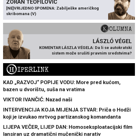
ZORAN TEOFILOVIĆ
[NE]VRIJEDNO SPOMENA: Zabilješke američkog
skribomana (V)
KOLUMNA
LÁSZLÓ VÉGEL
KOMENTAR LÁSZLA VÉGELA: Da li se autokratski
sistem može srušiti pravnim sredstvima?
H
IPERLINK
KAD „RAZVOJ“ POPIJE VODU: More pred kućom,
bazen u dvorištu, suša na vratima
VIKTOR IVANČIĆ: Nazad naši
INTERVENCIJA KOJA MIJENJA STVAR: Priča o Hodži
koji je izvukao mrtvog partizanskog komandanta
LIJEPA VEČER, LIJEP DAN: Homoseksploatacijski film
lansiran uz dramatični mučenički narativ