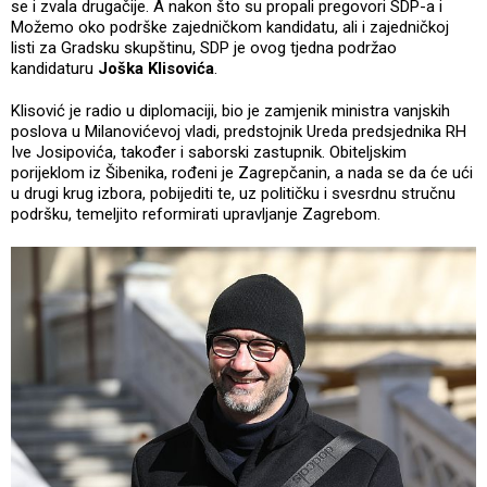
se i zvala drugačije. A nakon što su propali pregovori SDP-a i
Možemo oko podrške zajedničkom kandidatu, ali i zajedničkoj
listi za Gradsku skupštinu, SDP je ovog tjedna podržao
kandidaturu
Joška Klisovića
.
Klisović je radio u diplomaciji, bio je zamjenik ministra vanjskih
poslova u Milanovićevoj vladi, predstojnik Ureda predsjednika RH
Ive Josipovića, također i saborski zastupnik. Obiteljskim
porijeklom iz Šibenika, rođeni je Zagrepčanin, a nada se da će ući
u drugi krug izbora, pobijediti te, uz političku i svesrdnu stručnu
podršku, temeljito reformirati upravljanje Zagrebom.