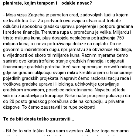
planirate, kojim tempom i - odakle novac?
- Moja vizija Zagreba je pametan grad, zadovoljnih ljudi u kojem
se kvalitetno živi. Za pretvoriti ovu viziju u stvarnost trebate
odlučnu i sposobnu gradsku upravu, povjerenje i potporu građana
i sređene financije. Trenutna rupa u proračunu je velika. Milijardu i
tristo milijuna kuna, plus dospjela neplaćena potraživanja 750
milijuna kuna, a i nova potraživanja dolaze na naplatu. Da ne
govorim o indirektnom dugu, npr. jamstvu za obveznice Holdinga,
u vrijednosti od skoro tri milijarde kuna. Raznim mjerama ćemo
sanirati ovo katastrofalno stanje gradskih financija i osigurati
financiranje gradskih potreba. Već sam spominjao crowdfunding
gdje se građani uključuju svojim mikro kreditiranjem u financiranje
pojedinih gradskih projekata. Napravit ćemo racionalizaciju rada i
troškova gradske uprave i Holdinga, učinkovitije upravljanje
gradskom imovinom, posebice nekretninama. Najveću uštedu
vidim u zaustavljanju korupcije. Neke naše procjene pokazuju da
do 20 posto gradskog proračuna ode na korupciju, u privatne
džepove. To ćemo zaustaviti i te rupe pokrpati.
To će biti dosta teško zaustaviti…
- Bit će to vrlo teško, toga sam svjestan. Ali, bez toga nemamo