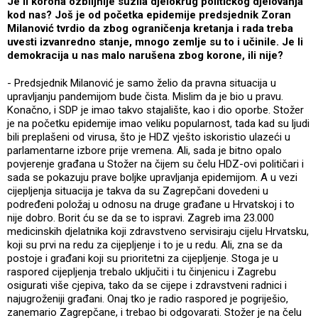
Je li korona ozbiljnije suzila djelokrug političkog djelovanja
kod nas? Još je od početka epidemije predsjednik Zoran
Milanović tvrdio da zbog ograničenja kretanja i rada treba
uvesti izvanredno stanje, mnogo zemlje su to i učinile. Je li
demokracija u nas malo narušena zbog korone, ili nije?
- Predsjednik Milanović je samo želio da pravna situacija u
upravljanju pandemijom bude čista. Mislim da je bio u pravu.
Konačno, i SDP je imao takvo stajalište, kao i dio oporbe. Stožer
je na početku epidemije imao veliku popularnost, tada kad su ljudi
bili preplašeni od virusa, što je HDZ vješto iskoristio ulazeći u
parlamentarne izbore prije vremena. Ali, sada je bitno opalo
povjerenje građana u Stožer na čijem su čelu HDZ-ovi političari i
sada se pokazuju prave boljke upravljanja epidemijom. A u vezi
cijepljenja situacija je takva da su Zagrepčani dovedeni u
podređeni položaj u odnosu na druge građane u Hrvatskoj i to
nije dobro. Borit ću se da se to ispravi. Zagreb ima 23.000
medicinskih djelatnika koji zdravstveno servisiraju cijelu Hrvatsku,
koji su prvi na redu za cijepljenje i to je u redu. Ali, zna se da
postoje i građani koji su prioritetni za cijepljenje. Stoga je u
raspored cijepljenja trebalo uključiti i tu činjenicu i Zagrebu
osigurati više cjepiva, tako da se cijepe i zdravstveni radnici i
najugroženiji građani. Onaj tko je radio raspored je pogriješio,
zanemario Zagrepčane, i trebao bi odgovarati. Stožer je na čelu