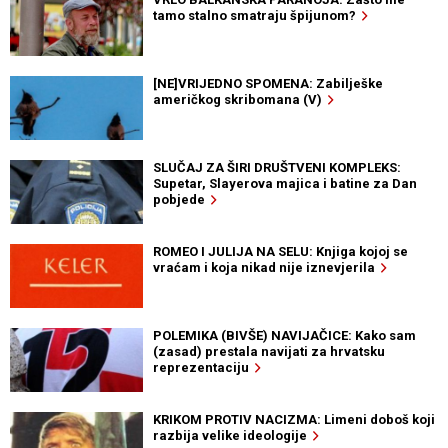
tamo stalno smatraju špijunom?
[NE]VRIJEDNO SPOMENA: Zabilješke
američkog skribomana (V)
SLUČAJ ZA ŠIRI DRUŠTVENI KOMPLEKS:
Supetar, Slayerova majica i batine za Dan
pobjede
ROMEO I JULIJA NA SELU: Knjiga kojoj se
vraćam i koja nikad nije iznevjerila
POLEMIKA (BIVŠE) NAVIJAČICE: Kako sam
(zasad) prestala navijati za hrvatsku
reprezentaciju
KRIKOM PROTIV NACIZMA: Limeni doboš koji
razbija velike ideologije