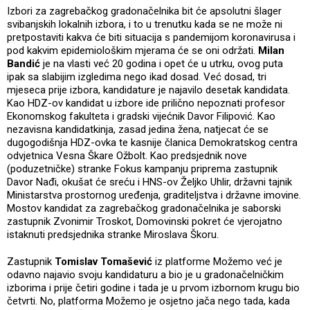
Izbori za zagrebačkog gradonačelnika bit će apsolutni šlager
svibanjskih lokalnih izbora, i to u trenutku kada se ne može ni
pretpostaviti kakva će biti situacija s pandemijom koronavirusa i
pod kakvim epidemiološkim mjerama će se oni održati.
Milan
Bandić
je na vlasti već 20 godina i opet će u utrku, ovog puta
ipak sa slabijim izgledima nego ikad dosad. Već dosad, tri
mjeseca prije izbora, kandidature je najavilo desetak kandidata.
Kao HDZ-ov kandidat u izbore ide prilično nepoznati profesor
Ekonomskog fakulteta i gradski vijećnik Davor Filipović. Kao
nezavisna kandidatkinja, zasad jedina žena, natjecat će se
dugogodišnja HDZ-ovka te kasnije članica Demokratskog centra
odvjetnica Vesna Škare Ožbolt. Kao predsjednik nove
(poduzetničke) stranke Fokus kampanju priprema zastupnik
Davor Nađi, okušat će sreću i HNS-ov Željko Uhlir, državni tajnik
Ministarstva prostornog uređenja, graditeljstva i državne imovine.
Mostov kandidat za zagrebačkog gradonačelnika je saborski
zastupnik Zvonimir Troskot, Domovinski pokret će vjerojatno
istaknuti predsjednika stranke Miroslava Škoru.
Zastupnik
Tomislav Tomašević
iz platforme Možemo već je
odavno najavio svoju kandidaturu a bio je u gradonačelničkim
izborima i prije četiri godine i tada je u prvom izbornom krugu bio
četvrti. No, platforma Možemo je osjetno jača nego tada, kada