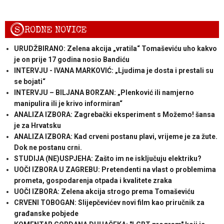
S
RODNE NOVICE
URUDŽBIRANO: Zelena akcija „vratila“ Tomaševiću uho kakvo
je on prije 17 godina nosio Bandiću
INTERVJU - IVANA MARKOVIĆ: „Ljudima je dosta i prestali su
se bojati“
INTERVJU – BILJANA BORZAN: „Plenković ili namjerno
manipulira ili je krivo informiran“
ANALIZA IZBORA: Zagrebački eksperiment s Možemo! šansa
je za Hrvatsku
ANALIZA IZBORA: Kad crveni postanu plavi, vrijeme je za žute.
Dok ne postanu crni.
STUDIJA (NE)USPJEHA: Zašto im ne isključuju elektriku?
UOČI IZBORA U ZAGREBU: Pretendenti na vlast o problemima
prometa, gospodarenja otpada i kvalitete zraka
UOČI IZBORA: Zelena akcija strogo prema Tomaševiću
CRVENI TOBOGAN: Slijepčevićev novi film kao priručnik za
građanske pobjede