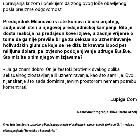
upravljanja krizom i očekujem da zbog ovog loše obavljenog
posla preuzme odgovornost.
Predsjednik Milanović i vi ste kumovi i bliski prijatelji,
sudjelovali ste i u njegovoj predsjedničkoj kampanji. Bilo je
dosta reakcija na predsjednikove izjave, u zadnje vrijeme o
tome da ga nije previše briga za seksualno uznemiravanje
holivudskih glumica koje se ne dižu iz kreveta ispod pet
milijuna dolara, pa izvjesno podcjenjivanje udruge B.a.B.e..
Što mislite o tim njegovim izjavama?
- Ja ga znam dobro. On je žestoki protivnik svakog oblika
seksualnog zlostavljanja ili uznemiravanja, kao što sam i ja. Ovo
nijansiranje što sada dominira javnim prostorom nemam potrebu
komentirati.
Lupiga.Com
Naslovna fotografija: HINA/Dario Grzelj
Ovaj tekst nastao je uz potporu Fonda za poticanje pluralizma i raznovrsnosti elektroničkih medija u
sklopu projekta "Hrvatska u koronakrizi"