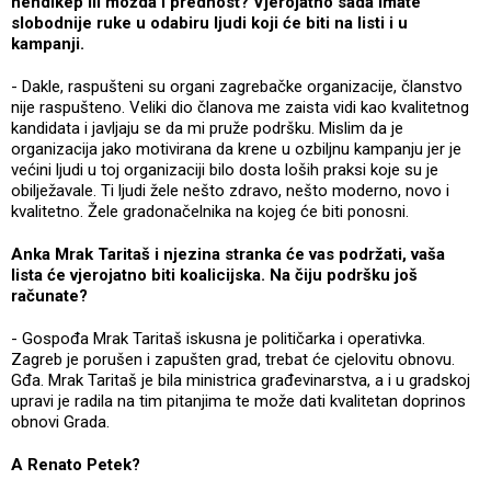
hendikep ili možda i prednost? Vjerojatno sada imate
slobodnije ruke u odabiru ljudi koji će biti na listi i u
kampanji.
- Dakle, raspušteni su organi zagrebačke organizacije, članstvo
nije raspušteno. Veliki dio članova me zaista vidi kao kvalitetnog
kandidata i javljaju se da mi pruže podršku. Mislim da je
organizacija jako motivirana da krene u ozbiljnu kampanju jer je
većini ljudi u toj organizaciji bilo dosta loših praksi koje su je
obilježavale. Ti ljudi žele nešto zdravo, nešto moderno, novo i
kvalitetno. Žele gradonačelnika na kojeg će biti ponosni.
Anka Mrak Taritaš i njezina stranka će vas podržati, vaša
lista će vjerojatno biti koalicijska. Na čiju podršku još
računate?
- Gospođa Mrak Taritaš iskusna je političarka i operativka.
Zagreb je porušen i zapušten grad, trebat će cjelovitu obnovu.
Gđa. Mrak Taritaš je bila ministrica građevinarstva, a i u gradskoj
upravi je radila na tim pitanjima te može dati kvalitetan doprinos
obnovi Grada.
A Renato Petek?