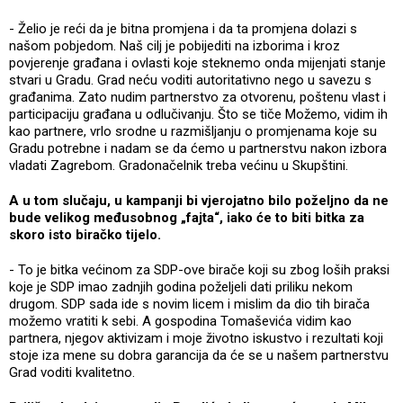
- Želio je reći da je bitna promjena i da ta promjena dolazi s
našom pobjedom. Naš cilj je pobijediti na izborima i kroz
povjerenje građana i ovlasti koje steknemo onda mijenjati stanje
stvari u Gradu. Grad neću voditi autoritativno nego u savezu s
građanima. Zato nudim partnerstvo za otvorenu, poštenu vlast i
participaciju građana u odlučivanju. Što se tiče Možemo, vidim ih
kao partnere, vrlo srodne u razmišljanju o promjenama koje su
Gradu potrebne i nadam se da ćemo u partnerstvu nakon izbora
vladati Zagrebom. Gradonačelnik treba većinu u Skupštini.
A u tom slučaju, u kampanji bi vjerojatno bilo poželjno da ne
bude velikog međusobnog „fajta“, iako će to biti bitka za
skoro isto biračko tijelo.
- To je bitka većinom za SDP-ove birače koji su zbog loših praksi
koje je SDP imao zadnjih godina poželjeli dati priliku nekom
drugom. SDP sada ide s novim licem i mislim da dio tih birača
možemo vratiti k sebi. A gospodina Tomaševića vidim kao
partnera, njegov aktivizam i moje životno iskustvo i rezultati koji
stoje iza mene su dobra garancija da će se u našem partnerstvu
Grad voditi kvalitetno.