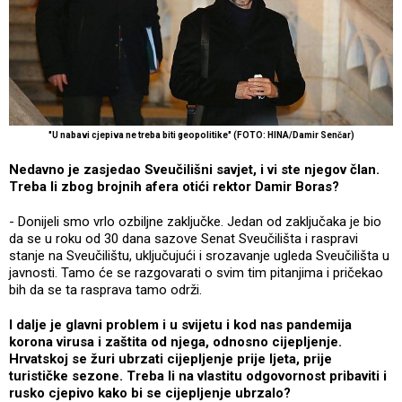
"U nabavi cjepiva ne treba biti geopolitike" (FOTO: HINA/Damir Senčar)
Nedavno je zasjedao Sveučilišni savjet, i vi ste njegov član.
Treba li zbog brojnih afera otići rektor Damir Boras?
- Donijeli smo vrlo ozbiljne zaključke. Jedan od zaključaka je bio
da se u roku od 30 dana sazove Senat Sveučilišta i raspravi
stanje na Sveučilištu, uključujući i srozavanje ugleda Sveučilišta u
javnosti. Tamo će se razgovarati o svim tim pitanjima i pričekao
bih da se ta rasprava tamo održi.
I dalje je glavni problem i u svijetu i kod nas pandemija
korona virusa i zaštita od njega, odnosno cijepljenje.
Hrvatskoj se žuri ubrzati cijepljenje prije ljeta, prije
turističke sezone. Treba li na vlastitu odgovornost pribaviti i
rusko cjepivo kako bi se cijepljenje ubrzalo?