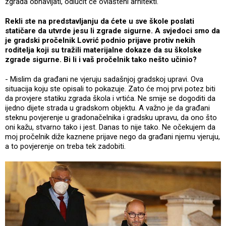
zgrada obnavljati, odlučit će ovlašteni arhitekti.
Rekli ste na predstavljanju da ćete u sve škole poslati
statičare da utvrde jesu li zgrade sigurne. A svjedoci smo da
je gradski pročelnik Lovrić podnio prijave protiv nekih
roditelja koji su tražili materijalne dokaze da su školske
zgrade sigurne. Bi li i vaš pročelnik tako nešto učinio?
- Mislim da građani ne vjeruju sadašnjoj gradskoj upravi. Ova
situacija koju ste opisali to pokazuje. Zato će moj prvi potez biti
da provjere statiku zgrada škola i vrtića. Ne smije se dogoditi da
ijedno dijete strada u gradskom objektu. A važno je da građani
steknu povjerenje u gradonačelnika i gradsku upravu, da ono što
oni kažu, stvarno tako i jest. Danas to nije tako. Ne očekujem da
moj pročelnik diže kaznene prijave nego da građani njemu vjeruju,
a to povjerenje on treba tek zadobiti.