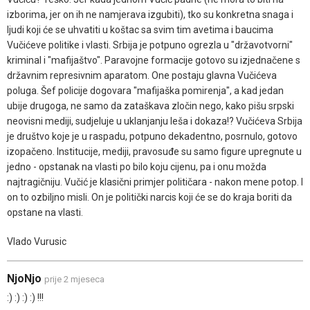
izborima, jer on ih ne namjerava izgubiti), tko su konkretna snaga i
ljudi koji će se uhvatiti u koštac sa svim tim avetima i baucima
Vučićeve politike i vlasti. Srbija je potpuno ogrezla u "državotvorni"
kriminal i "mafijaštvo". Paravojne formacije gotovo su izjednačene s
državnim represivnim aparatom. One postaju glavna Vučićeva
poluga. Šef policije dogovara "mafijaška pomirenja", a kad jedan
ubije drugoga, ne samo da zataškava zločin nego, kako pišu srpski
neovisni mediji, sudjeluje u uklanjanju leša i dokaza!? Vučićeva Srbija
je društvo koje je u raspadu, potpuno dekadentno, posrnulo, gotovo
izopačeno. Institucije, mediji, pravosuđe su samo figure upregnute u
jedno - opstanak na vlasti po bilo koju cijenu, pa i onu možda
najtragičniju. Vučić je klasični primjer političara - nakon mene potop. I
on to ozbiljno misli. On je politički narcis koji će se do kraja boriti da
opstane na vlasti.
Vlado Vurusic
NjoNjo
prije 2 mjeseca
:) :) :) :) !!!