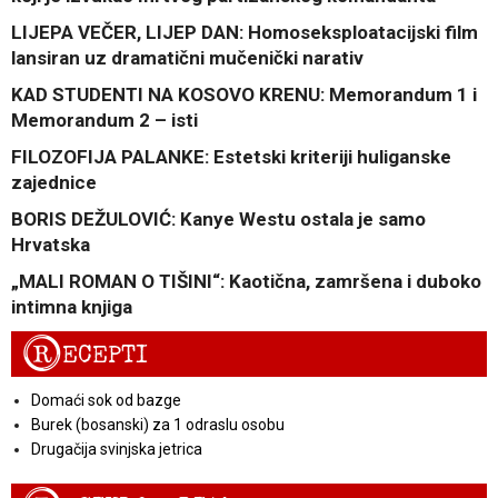
LIJEPA VEČER, LIJEP DAN: Homoseksploatacijski film
lansiran uz dramatični mučenički narativ
KAD STUDENTI NA KOSOVO KRENU: Memorandum 1 i
Memorandum 2 – isti
FILOZOFIJA PALANKE: Estetski kriteriji huliganske
zajednice
BORIS DEŽULOVIĆ: Kanye Westu ostala je samo
Hrvatska
„MALI ROMAN O TIŠINI“: Kaotična, zamršena i duboko
intimna knjiga
R
ECEPTI
Domaći sok od bazge
Burek (bosanski) za 1 odraslu osobu
Drugačija svinjska jetrica