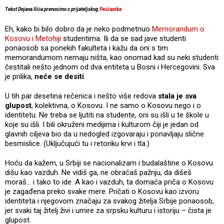
Tekst Dejana Ilića prenosimo s prijateljskog
Peščanika
Eh, kako bi bilo dobro da je neko podmetnuo
Memorandum o
Kosovu i Metohiji
studentima. Ili da se sad jave studenti
ponaosob sa ponekih fakulteta i kažu da oni s tim
memorandumom nemaju ništa, kao onomad kad su neki studenti
čestitali nešto jednom od dva entiteta u Bosni i Hercegovini. Sva
je prilika,
neće se desiti
.
U tih par desetina rečenica i nešto više redova
stala je sva
glupost
, kolektivna, o Kosovu. I ne samo o Kosovu nego i o
identitetu. Ne treba se ljutiti na studente, oni su išli u te škole u
koje su išli. I bili okruženi medijima i kulturom čiji je jedan od
glavnih ciljeva bio da u nedogled izgovaraju i ponavljaju slične
besmislice. (Uključujući tu i retoriku krvi i tla.)
Hoću da kažem, u Srbiji se nacionalizam i budalaštine o Kosovu
dišu kao vazduh. Ne vidiš ga, ne obraćaš pažnju, da dišeš
moraš… i tako to ide. A kao i vazduh, ta domaća priča o Kosovu
je zagađena preko svake mere. Pričati o Kosovu kao izvoru
identiteta i njegovom značaju za svakog žitelja Srbije ponaosob,
jer svaki taj žitelj živi i umire za srpsku kulturu i istoriju – čista je
glupost.