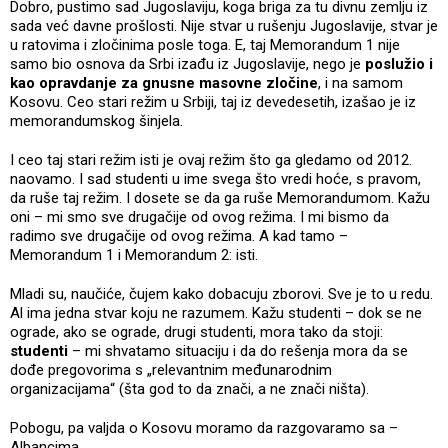
Dobro, pustimo sad Jugoslaviju, koga briga za tu divnu zemlju iz
sada već davne prošlosti. Nije stvar u rušenju Jugoslavije, stvar je
u ratovima i zločinima posle toga. E, taj Memorandum 1 nije
samo bio osnova da Srbi izađu iz Jugoslavije, nego je
poslužio i
kao opravdanje za gnusne masovne zločine
, i na samom
Kosovu. Ceo stari režim u Srbiji, taj iz devedesetih, izašao je iz
memorandumskog šinjela.
I ceo taj stari režim isti je ovaj režim što ga gledamo od 2012.
naovamo. I sad studenti u ime svega što vredi hoće, s pravom,
da ruše taj režim. I dosete se da ga ruše Memorandumom. Kažu
oni – mi smo sve drugačije od ovog režima. I mi bismo da
radimo sve drugačije od ovog režima. A kad tamo –
Memorandum 1 i Memorandum 2: isti.
Mladi su, naučiće, čujem kako dobacuju zborovi. Sve je to u redu.
Al ima jedna stvar koju ne razumem. Kažu studenti – dok se ne
ograde, ako se ograde, drugi studenti, mora tako da stoji:
studenti
– mi shvatamo situaciju i da do rešenja mora da se
dođe pregovorima s „relevantnim međunarodnim
organizacijama“ (šta god to da znači, a ne znači ništa).
Pobogu, pa valjda o Kosovu moramo da razgovaramo sa –
Albancima.