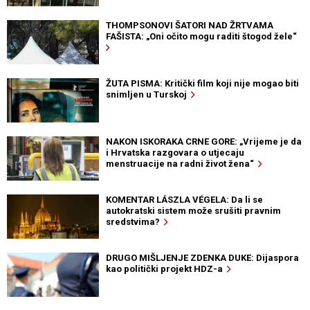
THOMPSONOVI ŠATORI NAD ŽRTVAMA
FAŠISTA: „Oni očito mogu raditi štogod žele“
ŽUTA PISMA: Kritički film koji nije mogao biti
snimljen u Turskoj
NAKON ISKORAKA CRNE GORE: „Vrijeme je da
i Hrvatska razgovara o utjecaju
menstruacije na radni život žena“
KOMENTAR LÁSZLA VÉGELA: Da li se
autokratski sistem može srušiti pravnim
sredstvima?
DRUGO MIŠLJENJE ZDENKA DUKE: Dijaspora
kao politički projekt HDZ-a