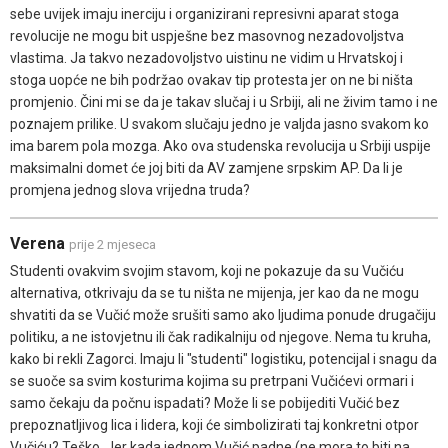
sebe uvijek imaju inerciju i organizirani represivni aparat stoga
revolucije ne mogu bit uspješne bez masovnog nezadovoljstva
vlastima. Ja takvo nezadovoljstvo uistinu ne vidim u Hrvatskoj i
stoga uopće ne bih podržao ovakav tip protesta jer on ne bi ništa
promjenio. Čini mi se da je takav slučaj i u Srbiji, ali ne živim tamo i ne
poznajem prilike. U svakom slučaju jedno je valjda jasno svakom ko
ima barem pola mozga. Ako ova studenska revolucija u Srbiji uspije
maksimalni domet će joj biti da AV zamjene srpskim AP. Da li je
promjena jednog slova vrijedna truda?
Verena
prije 2 mjeseca
Studenti ovakvim svojim stavom, koji ne pokazuje da su Vučiću
alternativa, otkrivaju da se tu ništa ne mijenja, jer kao da ne mogu
shvatiti da se Vučić može srušiti samo ako ljudima ponude drugačiju
politiku, a ne istovjetnu ili čak radikalniju od njegove. Nema tu kruha,
kako bi rekli Zagorci. Imaju li "studenti" logistiku, potencijal i snagu da
se suoče sa svim kosturima kojima su pretrpani Vučićevi ormari i
samo čekaju da počnu ispadati? Može li se pobijediti Vučić bez
prepoznatljivog lica i lidera, koji će simbolizirati taj konkretni otpor
Vučiću? Teško. Jer kada jednom Vučić padne (ne mora to biti na