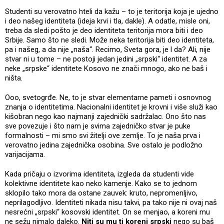
Studenti su verovatno hteli da kažu – to je teritorija koja je ujedno
i deo našeg identiteta (ideja krvi i tla, dakle). A odatle, misle oni,
treba da sledi pošto je deo identiteta teritorija mora biti i deo
Srbije. Samo što ne sledi. Može neka teritorija biti deo identiteta,
pa i našeg, a da nije „naša“. Recimo, Sveta gora, je l da? Ali, nije
stvar ni u tome – ne postoji jedan jedini „srpski“ identitet. A za
neke „srpske“ identitete Kosovo ne znači mnogo, ako ne baš i
ništa.
Ooo, svetogrđe. Ne, to je stvar elementarne pameti i osnovnog
znanja o identitetima. Nacionalni identitet je krovni i više služi kao
kišobran nego kao najmanji zajednički sadržalac. Ono što nas
sve povezuje i što nam je svima zajedničko stvar je puke
formalnosti – mi smo svi žitelji ove zemlje. To je naša prva i
verovatno jedina zajednička osobina. Sve ostalo je podložno
varijacijama.
Kada pričaju o izvorima identiteta, izgleda da studenti vide
kolektivne identitete kao neko kamenje. Kako se to jednom
sklopilo tako mora da ostane zauvek: kruto, nepromenljivo,
neprilagodljivo. Identiteti nikada nisu takvi, pa tako nije ni ovaj naš
nesrećni „srpski“ kosovski identitet. On se menjao, a koreni mu
ne sežu nimalo daleko.
Niti su mu ti koreni srpski
nego su baš