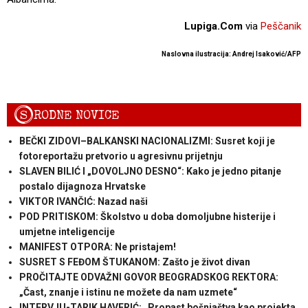
Lupiga.Com
via
Peščanik
Naslovna ilustracija: Andrej Isaković/AFP
S
RODNE NOVICE
BEČKI ZIDOVI–BALKANSKI NACIONALIZMI: Susret koji je
fotoreportažu pretvorio u agresivnu prijetnju
SLAVEN BILIĆ I „DOVOLJNO DESNO“: Kako je jedno pitanje
postalo dijagnoza Hrvatske
VIKTOR IVANČIĆ: Nazad naši
POD PRITISKOM: Školstvo u doba domoljubne histerije i
umjetne inteligencije
MANIFEST OTPORA: Ne pristajem!
SUSRET S FEĐOM ŠTUKANOM: Zašto je život divan
PROČITAJTE ODVAŽNI GOVOR BEOGRADSKOG REKTORA:
„Čast, znanje i istinu ne možete da nam uzmete“
INTERVJU-TARIK HAVERIĆ: „Propast bošnjaštva kao projekta