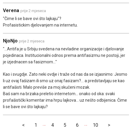
Verena
prije 2 mjeseca
"Čime li se bave ovi što lajkaju"?
Profasistickim djelovanjem na internetu.
NjoNjo
prije 2 mjeseca
"...Antifa je u Srbiju svedena na nevladine organizacije i djelovanje
pojedinaca. Institucionalni odnos prema antifasizmu ne postoji, jer
je izjednacen sa fasizmom..."
Kao i svugdje. Zato neki ovdje i traže od nas da se izjasnimo: Jesmo
li uz ovaj fašizam ili smo uz onaj fasizam?... a predstavljaju se kao
antifašisti. Malo previše za moj skučeni mozak.
Baš sam na brzaka preletio internetom... onako od oka: svaki
profašistički komentar ima hrpu lajkova... uz nešto odbijenica. Čime
li se bave ovi što lajkaju?
…
…
<
1
4
5
6
10
>