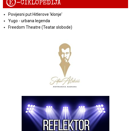
E
-CIKLOPEDIJA
Povijesni put Hitlerove 'klonje'
Yugo - urbana legenda
Freedom Theatre (Teatar slobode)