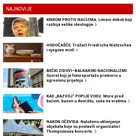
NAJNOVIJE
KRIKOM PROTIV NACIZMA: Limeni doboš koji
razbija velike ideologije
HODOČAŠĆE: Tražeći Friedricha Nietzschea
i njegove misli
BEČKI ZIDOVI–BALKANSKI NACIONALIZMI:
Susret koji je fotoreportažu pretvorio u
agresivnu prijetnju
KAD „RAZVOJ“ POPIJE VODU: More pred
kućom, bazen u dvorištu, suša na vratima
NAKON OČEVIDA: Naloženo uklanjanje
objekata koje su postavili organizatori
Thompsonova koncerta