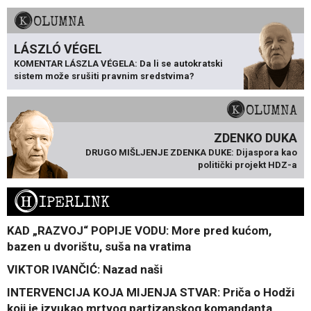
KOLUMNA
LÁSZLÓ VÉGEL
KOMENTAR LÁSZLA VÉGELA: Da li se autokratski
sistem može srušiti pravnim sredstvima?
KOLUMNA
ZDENKO DUKA
DRUGO MIŠLJENJE ZDENKA DUKE: Dijaspora kao
politički projekt HDZ-a
H
IPERLINK
KAD „RAZVOJ“ POPIJE VODU: More pred kućom,
bazen u dvorištu, suša na vratima
VIKTOR IVANČIĆ: Nazad naši
INTERVENCIJA KOJA MIJENJA STVAR: Priča o Hodži
koji je izvukao mrtvog partizanskog komandanta