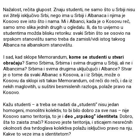
Nažalost, rečita glupost. Znaju studenti, ne samo što u Srbiji nisu
svi žitelji isključivo Srbi, nego ima u Srbiji i Albanaca i njima je
Kosovo sve isto što i nama. Mi i Albanci, kada je o Kosovu reč,
samo smo slika jednih drugih u ogledalu. Ili, da to uvijemo u
studentima možda blisku retoriku: svaki Srbin što se osovio na
srpskom stanovištu samo treba da zamisli/vidi istog takvog
Albanca na albanskom stanovištu.
I sad, kad sklope Memorandum,
kome se studenti u stvari
obraćaju
? Samo Srbima, Srbima i svima drugima u Srbiji, ali ne i
Albancima? Srbima i svima drugima uključujući i Albance? Stvar
je o tome da svaki Albanac s Kosova, a i iz Srbije, može o
Kosovu da sklopi isti takav Memorandum, od reči do reči, i da iz
nekih maglovitih, u suštini besmislenih razloga, polaže pravo na
Kosovo.
Kažu studenti – a treba se nadati da „studenti“ nisu jedan
homogeni, monolitni kolektiv, to bi bilo dobro za sve nas – nije
Kosovo samo teritorija, to je i
deo „srpskog“ identiteta
. Dobro,
šta to zaista znači? Kosovo jeste teritorija, i sticajem nesrećnih
okolnosti dva tvrdoglava kolektiva polažu isključivo pravo na nju.
Kakve to veze ima s identitetom?