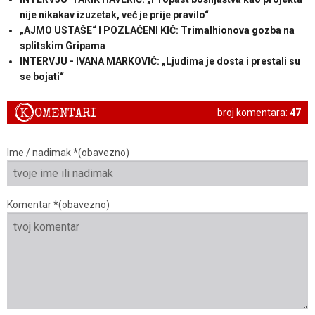
nije nikakav izuzetak, već je prije pravilo“
„AJMO USTAŠE“ I POZLAĆENI KIČ: Trimalhionova gozba na
splitskim Gripama
INTERVJU - IVANA MARKOVIĆ: „Ljudima je dosta i prestali su
se bojati“
K
OMENTARI
broj komentara:
47
Ime / nadimak *(obavezno)
Komentar *(obavezno)