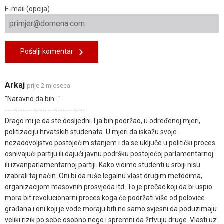
E-mail (opcija)
Pošalji komentar
Arkaj
prije 2 mjeseca
"Naravno da bih..."
--------------------------------
Drago mi je da ste dosljedni. I ja bih podržao, u određenoj mjeri,
politizaciju hrvatskih studenata. U mjeri da iskažu svoje
nezadovoljstvo postojećim stanjem i da se uključe u politički proces
osnivajući partiju ili dajući javnu podršku postojećoj parlamentarnoj
ili izvanparlamentarnoj partiji. Kako vidimo studenti u srbiji nisu
izabrali taj način. Oni bi da ruše legalnu vlast drugim metodima,
organizacijom masovnih prosvjeda itd. To je prečac koji da bi uspio
mora bit revolucionarni proces koga će podržati više od polovice
građana i oni koji je vode moraju biti ne samo svjesni da poduzimaju
veliki rizik po sebe osobno nego i spremni da žrtvuju druge. Vlasti uz