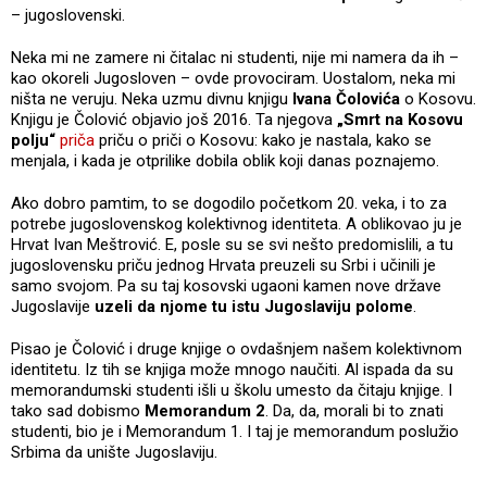
– jugoslovenski.
Neka mi ne zamere ni čitalac ni studenti, nije mi namera da ih –
kao okoreli Jugosloven – ovde provociram. Uostalom, neka mi
ništa ne veruju. Neka uzmu divnu knjigu
Ivana Čolovića
o Kosovu.
Knjigu je Čolović objavio još 2016. Ta njegova
„Smrt na Kosovu
polju“
priča
priču o priči o Kosovu: kako je nastala, kako se
menjala, i kada je otprilike dobila oblik koji danas poznajemo.
Ako dobro pamtim, to se dogodilo početkom 20. veka, i to za
potrebe jugoslovenskog kolektivnog identiteta. A oblikovao ju je
Hrvat Ivan Meštrović. E, posle su se svi nešto predomislili, a tu
jugoslovensku priču jednog Hrvata preuzeli su Srbi i učinili je
samo svojom. Pa su taj kosovski ugaoni kamen nove države
Jugoslavije
uzeli da njome tu istu Jugoslaviju polome
.
Pisao je Čolović i druge knjige o ovdašnjem našem kolektivnom
identitetu. Iz tih se knjiga može mnogo naučiti. Al ispada da su
memorandumski studenti išli u školu umesto da čitaju knjige. I
tako sad dobismo
Memorandum 2
. Da, da, morali bi to znati
studenti, bio je i Memorandum 1. I taj je memorandum poslužio
Srbima da unište Jugoslaviju.