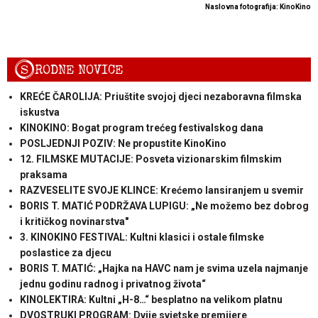
Naslovna fotografija: KinoKino
S
RODNE NOVICE
KREĆE ČAROLIJA: Priuštite svojoj djeci nezaboravna filmska
iskustva
KINOKINO: Bogat program trećeg festivalskog dana
POSLJEDNJI POZIV: Ne propustite KinoKino
12. FILMSKE MUTACIJE: Posveta vizionarskim filmskim
praksama
RAZVESELITE SVOJE KLINCE: Krećemo lansiranjem u svemir
BORIS T. MATIĆ PODRŽAVA LUPIGU: „Ne možemo bez dobrog
i kritičkog novinarstva"
3. KINOKINO FESTIVAL: Kultni klasici i ostale filmske
poslastice za djecu
BORIS T. MATIĆ: „Hajka na HAVC nam je svima uzela najmanje
jednu godinu radnog i privatnog života“
KINOLEKTIRA: Kultni „H-8…“ besplatno na velikom platnu
DVOSTRUKI PROGRAM: Dvije svjetske premijere