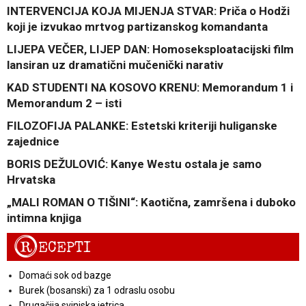
INTERVENCIJA KOJA MIJENJA STVAR: Priča o Hodži
koji je izvukao mrtvog partizanskog komandanta
LIJEPA VEČER, LIJEP DAN: Homoseksploatacijski film
lansiran uz dramatični mučenički narativ
KAD STUDENTI NA KOSOVO KRENU: Memorandum 1 i
Memorandum 2 – isti
FILOZOFIJA PALANKE: Estetski kriteriji huliganske
zajednice
BORIS DEŽULOVIĆ: Kanye Westu ostala je samo
Hrvatska
„MALI ROMAN O TIŠINI“: Kaotična, zamršena i duboko
intimna knjiga
R
ECEPTI
Domaći sok od bazge
Burek (bosanski) za 1 odraslu osobu
Drugačija svinjska jetrica