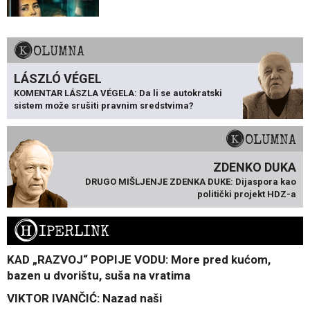
KOLUMNA
LÁSZLÓ VÉGEL
KOMENTAR LÁSZLA VÉGELA: Da li se autokratski
sistem može srušiti pravnim sredstvima?
KOLUMNA
ZDENKO DUKA
DRUGO MIŠLJENJE ZDENKA DUKE: Dijaspora kao
politički projekt HDZ-a
H
IPERLINK
KAD „RAZVOJ“ POPIJE VODU: More pred kućom,
bazen u dvorištu, suša na vratima
VIKTOR IVANČIĆ: Nazad naši