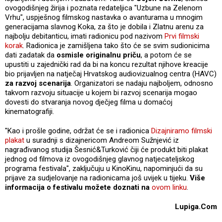
ovogodišnjeg žirija i poznata redateljica "Uzbune na Zelenom
Vrhu", uspješnog filmskog nastavka o avanturama u mnogim
generacijama slavnog Koka, za što je dobila i Zlatnu arenu za
najbolju debitanticu, imati radionicu pod nazivom
Prvi filmski
korak
. Radionica je zamišljena tako što će se svim sudionicima
dati zadatak da
osmisle originalnu priču
, a potom će se
upustiti u zajednički rad da bi na koncu rezultat njihove kreacije
bio prijavljen na natječaj Hrvatskog audiovizualnog centra (HAVC)
za razvoj scenarija
. Organizatori se nadaju najboljem, odnosno
takvom razvoju situacije u kojem bi razvoj scenarija mogao
dovesti do stvaranja novog dječjeg filma u domaćoj
kinematografiji.
"Kao i prošle godine, održat će se i radionica
Dizajniramo filmski
plakat
u suradnji s dizajnericom Andreom Sužnjević iz
nagrađivanog studija Šesnić&Turković čiji će produkt biti plakat
jednog od filmova iz ovogodišnjeg glavnog natjecateljskog
programa festivala", zaključuju u KinoKinu, napominjući da su
prijave za sudjelovanje na radionicama još uvijek u tijeku.
Više
informacija o festivalu možete doznati na
ovom linku
.
Lupiga.Com