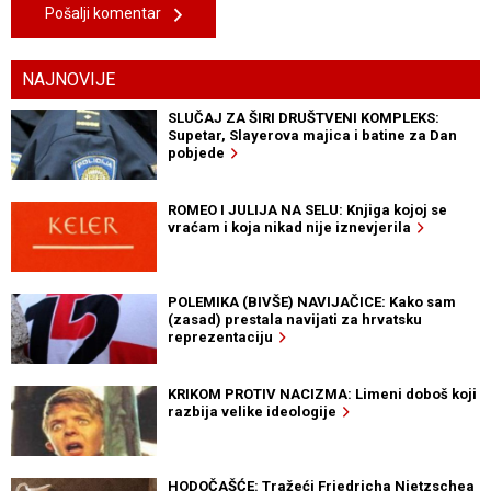
Pošalji komentar
NAJNOVIJE
SLUČAJ ZA ŠIRI DRUŠTVENI KOMPLEKS:
Supetar, Slayerova majica i batine za Dan
pobjede
ROMEO I JULIJA NA SELU: Knjiga kojoj se
vraćam i koja nikad nije iznevjerila
POLEMIKA (BIVŠE) NAVIJAČICE: Kako sam
(zasad) prestala navijati za hrvatsku
reprezentaciju
KRIKOM PROTIV NACIZMA: Limeni doboš koji
razbija velike ideologije
HODOČAŠĆE: Tražeći Friedricha Nietzschea