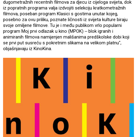
dugometražnih recentnih filmova za djecu iz cijeloga svijeta, dok
iz popratnih programa valja izdvojiti selekciju kratkometražnih
filmova, poseban program Klasici s gostima unutar kojeg,
posebno za ovu priliku, poznate ličnosti iz svijeta kulture biraju
svoje omiljene filmove. Tu je i među publikom vrlo popularni
program Moj prvi odlazak u kino (MPOK) ‒ blok igranih i
animiranih filmova namijenjen mališanima predškolske dobi koji
se prvi put susreću s pokretnim slikama na velikom platnu",
objašnjavaju iz KinoKina.