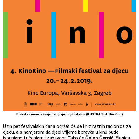
Plakat za novo izdanje ovog sjajnog festivala (ILUSTRACIJA: KiniKino)
U tih pet festivalskih dana održat će se i niz raznih radionica za
djecu, a s namjerom da djeci vrijeme boravka u kinu bude
ispunjeno i učenjem i zabavom. Tako će
Čejen Černić
, članica