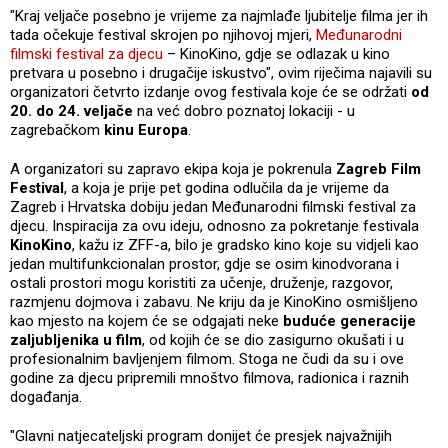
"Kraj veljače posebno je vrijeme za najmlađe ljubitelje filma jer ih
tada očekuje festival skrojen po njihovoj mjeri,
Međunarodni
filmski festival za djecu
– KinoKino, gdje se odlazak u kino
pretvara u posebno i drugačije iskustvo", ovim riječima najavili su
organizatori četvrto izdanje ovog festivala koje će se održati
od
20. do 24. veljače
na već dobro poznatoj lokaciji - u
zagrebačkom
kinu Europa
.
A organizatori su zapravo ekipa koja je pokrenula
Zagreb Film
Festival
, a koja je prije pet godina odlučila da je vrijeme da
Zagreb i Hrvatska dobiju jedan Međunarodni filmski festival za
djecu. Inspiracija za ovu ideju, odnosno za pokretanje festivala
KinoKino
, kažu iz ZFF-a, bilo je gradsko kino koje su vidjeli kao
jedan multifunkcionalan prostor, gdje se osim kinodvorana i
ostali prostori mogu koristiti za učenje, druženje, razgovor,
razmjenu dojmova i zabavu. Ne kriju da je KinoKino osmišljeno
kao mjesto na kojem će se odgajati neke
buduće generacije
zaljubljenika u film
, od kojih će se dio zasigurno okušati i u
profesionalnim bavljenjem filmom. Stoga ne čudi da su i ove
godine za djecu pripremili mnoštvo filmova, radionica i raznih
događanja.
"Glavni natjecateljski program donijet će presjek najvažnijih