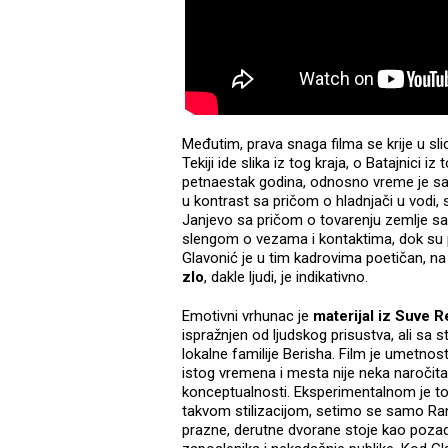
Međutim, prava snaga filma se krije u slic
Tekiji ide slika iz tog kraja, o Batajnici i
petnaestak godina, odnosno vreme je sad
u kontrast sa pričom o hladnjači u vodi
Janjevo sa pričom o tovarenju zemlje sa
slengom o vezama i kontaktima, dok su pu
Glavonić je u tim kadrovima poetičan, n
zlo
, dakle ljudi, je indikativno.
Emotivni vrhunac je
materijal iz Suve 
ispražnjen od ljudskog prisustva, ali sa
lokalne familije Berisha. Film je umetnos
istog vremena i mesta nije neka naročita n
konceptualnosti. Eksperimentalnom je t
takvom stilizacijom, setimo se samo Ra
prazne, derutne dvorane stoje kao pozad