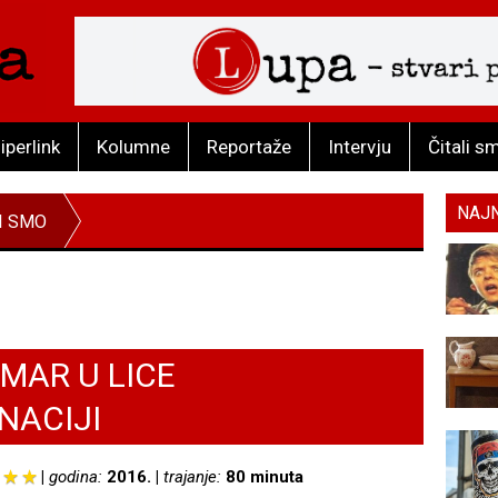
iperlink
Kolumne
Reportaže
Intervju
Čitali s
NAJ
I SMO
MAR U LICE
NACIJI
godina:
2016.
trajanje:
80 minuta