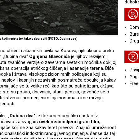
duboko
R
Doma
Bure
u koji nećete tek tako zaboraviti (FOTO: Dubina dva)
Druga
no ubijenih albanskih civila sa Kosova, njih ukupno preko
E
lm „Dubina dva“
Ognjena Glavonića
je njihov rekvijem i
uta zvanične verzije o zaverama svetskih moćnika dok joj
ksna operacija etničkog čišćenja i asanacije terena. Biće
Povij
doka i žrtava, visokopozicioniranih policajaca koji su,
Yugo
 naslov, i kasnijih nezavisnih posmatrača obdukcija kakav
Free
minjaće se tu velike reči kao što su patriotizam, država,
o što su posao, dnevnica, stan i penzija, govoriće se o
jateljstvima i promenjenim lojalnostima u ime mržnje,
pijenosti.
ler,
„Dubina dva“
je dokumentarni film nastao iz
roučavao za svoj
još uvek nesnimljeni igrani film
,
njače koji ne zna kakav teret prevozi. Znajući umreženost
acionalistički indoktriniranog javnog mnjenja, šanse da taj