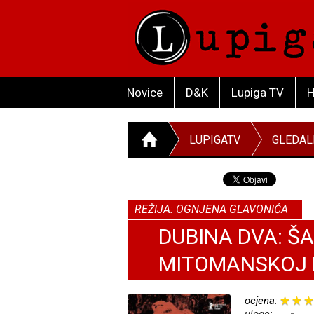
Novice
D&K
Lupiga TV
H
LUPIGATV
GLEDAL
REŽIJA: OGNJENA GLAVONIĆA
DUBINA DVA: ŠA
MITOMANSKOJ 
ocjena: