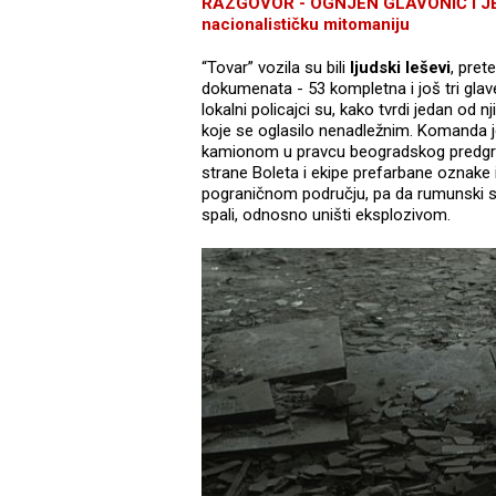
RAZGOVOR - OGNJEN GLAVONIĆ I JEL
nacionalističku mitomaniju
“Tovar” vozila su bili
ljudski leševi
, pret
dokumenata - 53 kompletna i još tri glav
lokalni policajci su, kako tvrdi jedan od 
koje se oglasilo nenadležnim. Komanda j
kamionom u pravcu beogradskog predg
strane Boleta i ekipe prefarbane oznake 
pograničnom području, pa da rumunski s
spali, odnosno uništi eksplozivom.