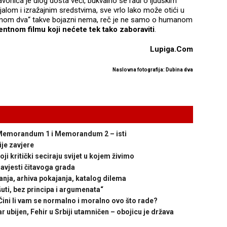
vonića je ulog dosta veći, bukvalno se radi o ljudskim
ijalom i izražajnim sredstvima, sve vrlo lako može otići u
Dubinom dva“ takve bojazni nema, reč je ne samo o humanom
entnom filmu koji nećete tek tako zaboraviti
.
Lupiga.Com
Naslovna fotografija: Dubina dva
emorandum 1 i Memorandum 2 – isti
je zavjere
ji kritički seciraju svijet u kojem živimo
vjesti čitavoga grada
ja, arhiva pokajanja, katalog dilema
ti, bez principa i argumenata“
i li vam se normalno i moralno ovo što rade?
ijen, Fehir u Srbiji utamničen – obojicu je država