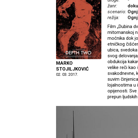
uloge:
-
žanr:
doku
scenario:
Ognj
režija:
Ognj
Film „Dubina dv
mitomanskoj na
moćnika dok jo
etničkog čišćen
ubica, svedoka 
svog delovanja,
obdukcija kaka
MARKO
velike reči kao 
STOJILJKOVIĆ
svakodnevne, k
02. 03. 2017.
suvim činjenica
lojalnostima u i
opijenosti. Sve
prepun ljudskih