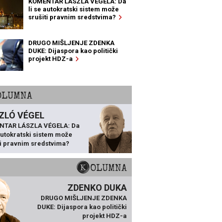
KOMENTAR LÁSZLA VÉGELA: Da
li se autokratski sistem može
srušiti pravnim sredstvima?
DRUGO MIŠLJENJE ZDENKA
DUKE: Dijaspora kao politički
projekt HDZ-a
KOLUMNA
ZLÓ VÉGEL
NTAR LÁSZLA VÉGELA: Da
 autokratski sistem može
ti pravnim sredstvima?
KOLUMNA
ZDENKO DUKA
DRUGO MIŠLJENJE ZDENKA
DUKE: Dijaspora kao politički
projekt HDZ-a