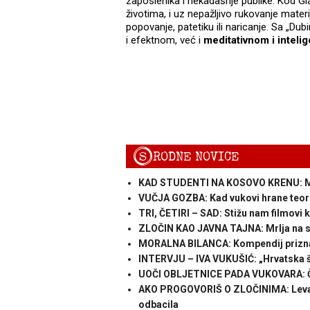
zaposlenika i nekadašnje publike. Kod Gla
životima, i uz nepažljivo rukovanje mater
popovanje, patetiku ili naricanje. Sa „
i efektnom, već i
meditativnom i intelig
S
RODNE NOVICE
KAD STUDENTI NA KOSOVO KRENU: M
VUČJA GOZBA: Kad vukovi hrane teori
TRI, ČETIRI – SAD: Stižu nam filmovi ko
ZLOČIN KAO JAVNA TAJNA: Mrlja na sa
MORALNA BILANCA: Kompendij priznan
INTERVJU – IVA VUKUŠIĆ: „Hrvatska šu
UOČI OBLJETNICE PADA VUKOVARA: Čin
AKO PROGOVORIŠ O ZLOČINIMA: Levar ub
odbacila