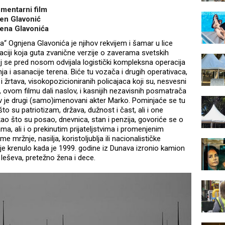
mentarni film
en Glavonić
ena Glavonića
a“ Ognjena Glavonića je njihov rekvijem i šamar u lice
ciji koja guta zvanične verzije o zaverama svetskih
j se pred nosom odvijala logistički kompleksna operacija
ja i asanacije terena. Biće tu vozača i drugih operativaca,
i žrtava, visokopozicioniranih policajaca koji su, nesvesni
 ovom filmu dali naslov, i kasnijih nezavisnih posmatrača
v je drugi (samo)imenovani akter Marko. Pominjaće se tu
što su patriotizam, država, dužnost i čast, ali i one
ao što su posao, dnevnica, stan i penzija, govoriće se o
ma, ali i o prekinutim prijateljstvima i promenjenim
me mržnje, nasilja, koristoljublja ili nacionalističke
 je krenulo kada je 1999. godine iz Dunava izronio kamion
 leševa, pretežno žena i dece.