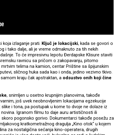
i koja izlaganje prati.
Ključ je lokacijski
, kada se govori o
z tog i tako dalje, ali je vreme odmaknuto za tih nekih
ašnje. To će impresivnu lepotu Đerdapske Klisure staviti
, sremsku ravnicu sa pričom o zakopavanju, pitomo
 mrtvim telima na kamion, centar Prištine sa špijunskim
tevi, sličnog huka sada kao i onda, jedino vezivno tkivo.
a samom kraju čak apstraktan, a
odsustvo onih koji čine
Reke
, snimljen u osetno krupnijim planovima, takođe
 stvarnim, još uvek neobnovljenim lokacijama egzekucije
t slike i tona, pa postupak u kome to dvoje ne dolaze iz
ovina. Igranom filmu to daje auru artističnosti ili
o skoro pogonsko gorivo. Dokumentarci takođe posežu za
mljakovog kratkometražnog dragulja „Kino otok“ u kojem
ina za nostalgična sećanja kino-operatera, drugih