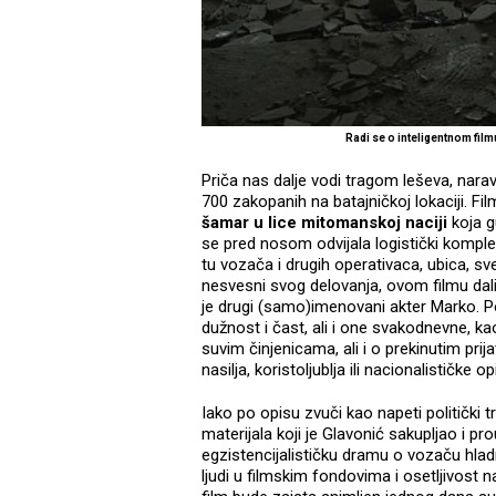
Radi se o inteligentnom film
Priča nas dalje vodi tragom leševa, narav
700 zakopanih na batajničkoj lokaciji. Fi
šamar u lice mitomanskoj naciji
koja g
se pred nosom odvijala logistički komple
tu vozača i drugih operativaca, ubica, sve
nesvesni svog delovanja, ovom filmu dali
je drugi (samo)imenovani akter Marko. Po
dužnost i čast, ali i one svakodnevne, ka
suvim činjenicama, ali i o prekinutim pri
nasilja, koristoljublja ili nacionalističke o
Iako po opisu zvuči kao napeti politički tri
materijala koji je Glavonić sakupljao i p
egzistencijalističku dramu o vozaču hlad
ljudi u filmskim fondovima i osetljivost n