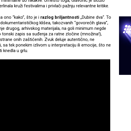
 minimalne do nikakve. Umesto toga, Glavonić je složio
nala kruži festivalima i privlači pažnju relevantne kritike.
 ono “kako”, što je i
razlog briljantnosti
„Dubine dva“. To
kumentarističkog klišea, takozvanih “govorećih glava”,
je drugog, arhivskog materijala, na goli minimum negde
tonski zapis sa suđenja za ratne zločine (množina!),
strane onih zaštićenih. Zvuk deluje autentično, ne
, sa tek ponekim izlivom u interpretaciju ili emocije, što ne
i knedla u grlu.