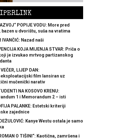
IPERLINK
AZVOJ“ POPIJE VODU: More pred
 bazen u dvorištu, suša na vratima
 IVANČIĆ: Nazad naši
ENCIJA KOJA MIJENJA STVAR: Priča o
koji je izvukao mrtvog partizanskog
danta
 VEČER, LIJEP DAN:
ksploatacijski film lansiran uz
ični mučenički narativ
TUDENTI NA KOSOVO KRENU:
ndum 1 i Memorandum 2 – isti
FIJA PALANKE: Estetski kriteriji
nske zajednice
DEŽULOVIĆ: Kanye Westu ostala je samo
ka
ROMAN O TIŠINI“: Kaotična, zamršena i