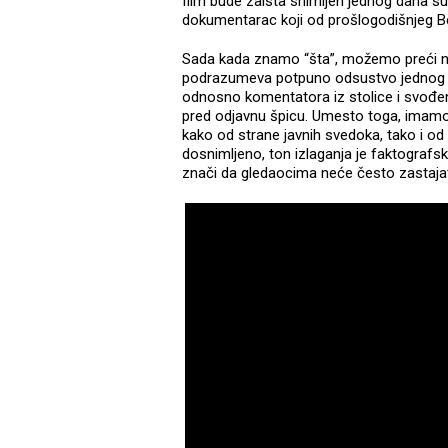
film bude zaista snimljen jednog dana su
dokumentarac koji od prošlogodišnjeg Berli
Sada kada znamo “šta”, možemo preći na
podrazumeva potpuno odsustvo jednog do
odnosno komentatora iz stolice i svođen
pred odjavnu špicu. Umesto toga, imamo 
kako od strane javnih svedoka, tako i od 
dosnimljeno, ton izlaganja je faktografski
znači da gledaocima neće često zastajat