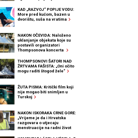
KAD „RAZVOJ“ POPIJE VODU:
More pred kućom, bazen u
dvorištu, suša na vratima
NAKON OČEVIDA: Naloženo
uklanjanje objekata koje su
postavili organizatori
Thompsonova koncerta
THOMPSONOVI ŠATORI NAD
ŽRTVAMA FAŠISTA: „Oni očito
mogu raditi štogod žele“
ŽUTA PISMA: Kritički film koji
nije mogao biti snimljen u
Turskoj
NAKON ISKORAKA CRNE GORE:
„Vrijeme je da i Hrvatska
razgovara o utjecaju
menstruacije na radni život
žena“