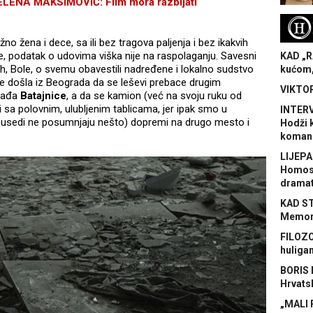
ENA MAKSIMOVIĆ: Film mora razbijati
H
ežno žena i dece, sa ili bez tragova paljenja i bez ikakvih
e, podatak o udovima viška nije na raspolaganju. Savesni
KAD „R
njih, Bole, o svemu obavestili nadređene i lokalno sudstvo
kućom,
e došla iz Beograda da se leševi prebace drugim
VIKTOR
rađa
Batajnice
, a da se kamion (već na svoju ruku od
i sa polovnim, ulubljenim tablicama, jer ipak smo u
INTERV
usedi ne posumnjaju nešto) dopremi na drugo mesto i
Hodži 
koman
LIJEPA
Homose
dramat
KAD S
Memora
FILOZO
huliga
BORIS 
Hrvats
„MALI 