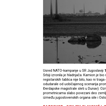
Usred NATO-kampanje u SR Jugoslaviji
Srbiji izronila je hladnjača. Kamion je bi
registarskih tablica nije bilo, kao ni tra
odudarale od uobičajenog scenarija pro
Đerdapske magistrale sleti u Dunav). Ozn
prometnicama slabo povezani deo zemlje
između jugoslovenskih organa sile i Os