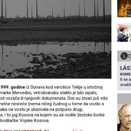
LÁS
KOME
li se
sruši
1999. godine
iz Dunava kod varošice Tekije u istočnoj
o marke Mercedes, vetrobransko staklo je bilo ispalo,
ga od vozača ili njegovih dokumenata. Dve su stvari još više
metne nesreće (nema ničeg čudnog u tome da vozilo s
aka na vozilu je ukazivala na potpuno drugi,
, i to jug Kosova na kojem su se vodile žestoke borbe
lobodilačke Vojske Kosova.