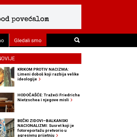
mo
Gledali smo
NOVIJE
KRIKOM PROTIV NACIZMA:
Limeni doboš koji razbija velike
ideologije
HODOČAŠĆE: Tražeći Friedricha
Nietzschea i njegove misli
BEČKI ZIDOVI–BALKANSKI
NACIONALIZMI: Susret koji je
fotoreportažu pretvorio u
agresivnu prijetnju