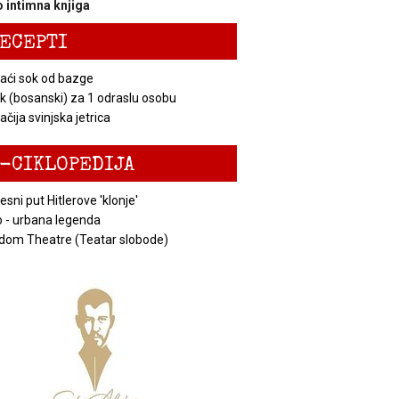
 intimna knjiga
ECEPTI
ći sok od bazge
k (bosanski) za 1 odraslu osobu
čija svinjska jetrica
-CIKLOPEDIJA
esni put Hitlerove 'klonje'
 - urbana legenda
dom Theatre (Teatar slobode)