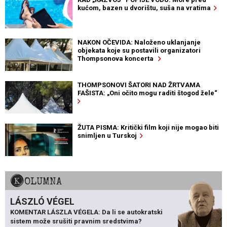
kućom, bazen u dvorištu, suša na vratima
NAKON OČEVIDA: Naloženo uklanjanje
objekata koje su postavili organizatori
Thompsonova koncerta
THOMPSONOVI ŠATORI NAD ŽRTVAMA
FAŠISTA: „Oni očito mogu raditi štogod žele“
ŽUTA PISMA: Kritički film koji nije mogao biti
snimljen u Turskoj
KOLUMNA
LÁSZLÓ VÉGEL
KOMENTAR LÁSZLA VÉGELA: Da li se autokratski
sistem može srušiti pravnim sredstvima?