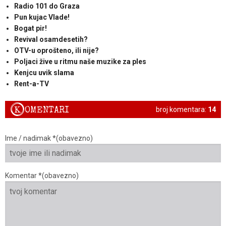
Radio 101 do Graza
Pun kujac Vlade!
Bogat pir!
Revival osamdesetih?
OTV-u oprošteno, ili nije?
Poljaci žive u ritmu naše muzike za ples
Kenjcu uvik slama
Rent-a-TV
K
OMENTARI
broj komentara:
14
Ime / nadimak *(obavezno)
Komentar *(obavezno)