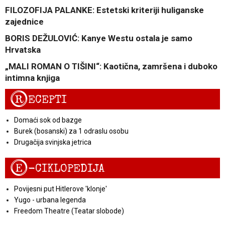
FILOZOFIJA PALANKE: Estetski kriteriji huliganske
zajednice
BORIS DEŽULOVIĆ: Kanye Westu ostala je samo
Hrvatska
„MALI ROMAN O TIŠINI“: Kaotična, zamršena i duboko
intimna knjiga
R
ECEPTI
Domaći sok od bazge
Burek (bosanski) za 1 odraslu osobu
Drugačija svinjska jetrica
E
-CIKLOPEDIJA
Povijesni put Hitlerove 'klonje'
Yugo - urbana legenda
Freedom Theatre (Teatar slobode)