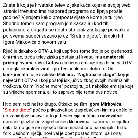
Znate li koja je hrvatska televizijska kuća koja na svojoj web
stranici trenutno ima raspored programa od lipnja prošle
godine? Vjerujem kako pretpostavljate o kome je tu riječ.
Shodno tome i sam program je nikakav, ali kod tih
poluamatera događa se nešto što ipak zaslužuje pohvalu, a
po svemu sudeći vezano je uz "Sretno dijete", filmski hit
Igora Mirkovića o novom valu
Riječ je dakako o
OTV
-u, koji usprkos tome što je po gledanosti,
čini mi se, treća televizijska postaja u Hrvata, ima
amaterski
pristup
svome radu. Gotovo da nema emisije koja bi se na OTV-
u mogla okarakterizirati i profesionalnom i dobrom. Od
konkurenata tu je svakako Malnarov "
Nightmare stage
", koji je
najveći hit OTV-a i koji postoji isključivo zbog svojih minimalnih
troškova. Osim "Noćne more" postoji tu još nekoliko emisija koje
su vrijedne spomena, ali to zapravo nije tema ove novice.
Htio sam reći nešto drugo. Otkako se film
Igora Mirkovića
,
"
Sretno dijete
" počeo prikazivati po zagrebačkim kinima došlo je
do zanimljive pojave, a to je tendencija puštanja
novovalne
domaće glazbe po zagrebačkim klubovima i kafićima, nerijetko
čak i tamo gdje se mjesec dana unazad orio narodnjak i turbo
folk. Jednom riječju novi val je opet postao hitom, pa i onaj