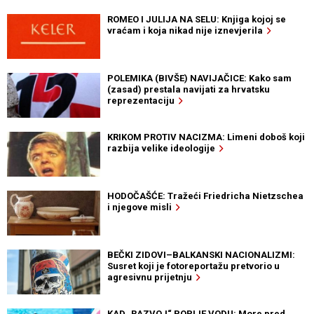
ROMEO I JULIJA NA SELU: Knjiga kojoj se
vraćam i koja nikad nije iznevjerila
POLEMIKA (BIVŠE) NAVIJAČICE: Kako sam
(zasad) prestala navijati za hrvatsku
reprezentaciju
KRIKOM PROTIV NACIZMA: Limeni doboš koji
razbija velike ideologije
HODOČAŠĆE: Tražeći Friedricha Nietzschea
i njegove misli
BEČKI ZIDOVI–BALKANSKI NACIONALIZMI:
Susret koji je fotoreportažu pretvorio u
agresivnu prijetnju
KAD „RAZVOJ“ POPIJE VODU: More pred