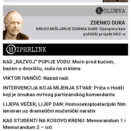
KOLUMNA
ZDENKO DUKA
DRUGO MIŠLJENJE ZDENKA DUKE: Dijaspora kao
politički projekt HDZ-a
H
IPERLINK
KAD „RAZVOJ“ POPIJE VODU: More pred kućom,
bazen u dvorištu, suša na vratima
VIKTOR IVANČIĆ: Nazad naši
INTERVENCIJA KOJA MIJENJA STVAR: Priča o Hodži
koji je izvukao mrtvog partizanskog komandanta
LIJEPA VEČER, LIJEP DAN: Homoseksploatacijski film
lansiran uz dramatični mučenički narativ
KAD STUDENTI NA KOSOVO KRENU: Memorandum 1 i
Memorandum 2 – isti