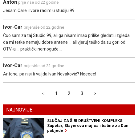
Anton
prije više od 22 godine
Jesam Care i Ivore radim u studiju 99
Ivor-Car
prije više od 22 godine
Čuo sam za taj Studio 99, ali ga nisam imao prilike gledati, izgleda
da mi tetke nemaju dobre antene ... ali vjeruj teško da su gori od
OTV-a ... praktički nemoguće ...
Ivor-Car
prije više od 22 godine
Antone, pa nisi ti valjda Ivan Novaković? Neeeee!
<
1
2
3
>
NAJNOVIJE
SLUČAJ ZA ŠIRI DRUŠTVENI KOMPLEKS:
Supetar, Slayerova majica i batine za Dan
pobjede