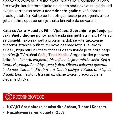
njegov dio kojim se "Sretno dijete" nije bavio. Popularno je i ono
što svojim karakterom nikako ne spada pod novovalnu glazbu, ali
svojim korijenima seže u
osamdesete godine
, već dobrano
prošlog stoljeća. Koliko će to potrajati teško je procijeniti, ali do
ljeta, mislim, opet će umrijeti, iako bih volio da se varam.
Kako su
Azra
,
Haustor
,
Film
,
Vještice
,
Zabranjeno pušenje
, pa
čak i
Bijelo dugme
ponovno u trendu primijetili su i na OTV te su
se dosjetili nakon svršetka programa dok se vrte takozvane
teletekst stranice puštati zvukove osamdesetih. U svakom
slučaju, kojih milijun i tristo trideset osam tisuća puta bolje nego
na NOV@ TV slušati
Sašu, Tina i Kedžu
. Stoga ukoliko ponovno
želite čuti
Između krajnosti, Djevojčice kojima miriše koža, Sjaj u
tamii, Neprilagođen, Moja prva ljubav, Obična ljubavna pjesma,
Luda noć, Zamisli, Uhvati ritam, Obrati pažnju, Totalno drukčiji od
drugih, Ena,
... i utonuti u san uz slične zvuke, preporučujem
gledanje OTV-a.
S
RODNE NOVICE
NOV@TV bez obraza bombardira Sašom, Tinom i Kedžom
Najzabavniji šareni događaji 2003.