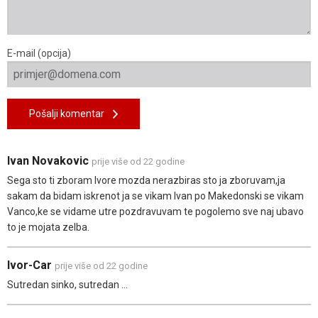
E-mail (opcija)
Pošalji komentar
Ivan Novakovic
prije više od 22 godine
Sega sto ti zboram Ivore mozda nerazbiras sto ja zboruvam,ja
sakam da bidam iskrenot ja se vikam Ivan po Makedonski se vikam
Vanco,ke se vidame utre pozdravuvam te pogolemo sve naj ubavo
to je mojata zelba.
Ivor-Car
prije više od 22 godine
Sutredan sinko, sutredan ...