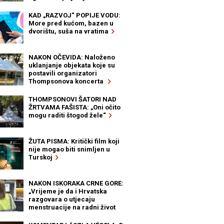
KAD „RAZVOJ“ POPIJE VODU:
More pred kućom, bazen u
dvorištu, suša na vratima
NAKON OČEVIDA: Naloženo
uklanjanje objekata koje su
postavili organizatori
Thompsonova koncerta
THOMPSONOVI ŠATORI NAD
ŽRTVAMA FAŠISTA: „Oni očito
mogu raditi štogod žele“
ŽUTA PISMA: Kritički film koji
nije mogao biti snimljen u
Turskoj
NAKON ISKORAKA CRNE GORE:
„Vrijeme je da i Hrvatska
razgovara o utjecaju
menstruacije na radni život
žena“