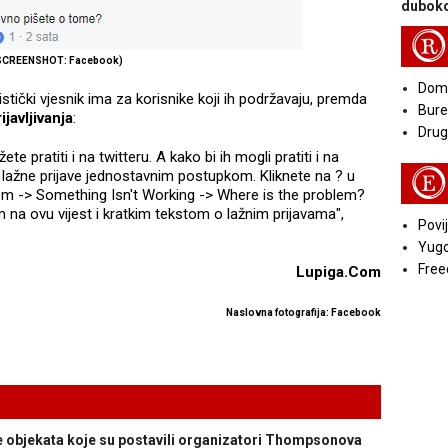
duboko
R
SCREENSHOT: Facebook)
Doma
istički vjesnik ima za korisnike koji ih podržavaju, premda
Bure
javljivanja
:
Druga
 pratiti i na twitteru. A kako bi ih mogli pratiti i na
E
 lažne prijave jednostavnim postupkom. Kliknete na ? u
m -> Something Isn't Working -> Where is the problem?
m na ovu vijest i kratkim tekstom o lažnim prijavama",
Povij
Yugo
Free
Lupiga.Com
Naslovna fotografija: Facebook
objekata koje su postavili organizatori Thompsonova