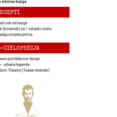
 intimna knjiga
ECEPTI
ći sok od bazge
k (bosanski) za 1 odraslu osobu
čija svinjska jetrica
-CIKLOPEDIJA
esni put Hitlerove 'klonje'
 - urbana legenda
dom Theatre (Teatar slobode)