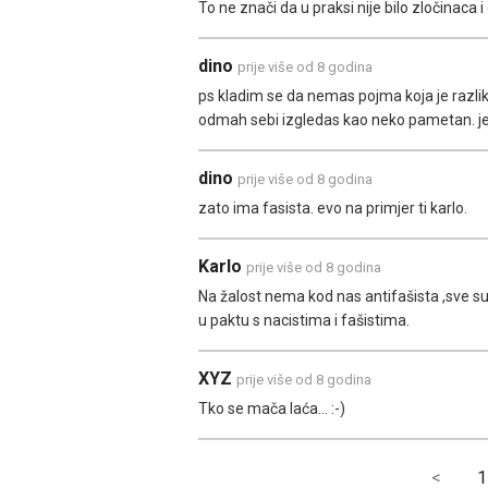
To ne znači da u praksi nije bilo zločinaca i o
dino
prije više od 8 godina
ps kladim se da nemas pojma koja je razlik
odmah sebi izgledas kao neko pametan. je
dino
prije više od 8 godina
zato ima fasista. evo na primjer ti karlo.
Karlo
prije više od 8 godina
Na žalost nema kod nas antifašista ,sve su 
u paktu s nacistima i fašistima.
XYZ
prije više od 8 godina
Tko se mača laća... :-)
<
1