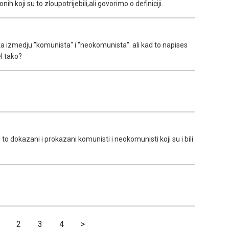
nih koji su to zloupotrijebili,ali govorimo o definiciji.
a izmedju "komunista" i "neokomunista". ali kad to napises
l tako?
to dokazani i prokazani komunisti i neokomunisti koji su i bili
2
3
4
>