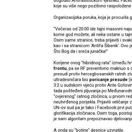
dogodilo Antifašističkom vjesniku. Faceb
koje su više nego pozitivno raspoložene 
Organizacijska poruka, koja je procurila gl
"Večeras od 20:00 ide tajni masovni napa
kome god možete, ali neka ostane u tajno
Osim same stranice, treba prijaviti i svaku
kao i sa stranicom 'Antifa Šibenik'. Ovo j
Što Bog da i sreća junačka!"
Korijene ovog "hibridnog rata" između hr
frontu
, pa se RF preventivno maknuo s 
presudi protiv hercegbosanskih ratnih zl
ultradesničara bio
poricanje presude
(i
3:2 u sudskom vijeću protiv Ante Gotov
tada pošteđeni pljuvanja po Međunarodn
"ovjerenog" ratnog zločinca, u prvom redu,
neutvrđenog porijekla. Prijaviti veličanj
UN-ov sud pa je tako i Facebook prvi put
glorifikacija zločinaca. Osim toga, postoj
je sam algoritam prepoznavao djelovanja 
A onda su "botine" desnice uzvratile.