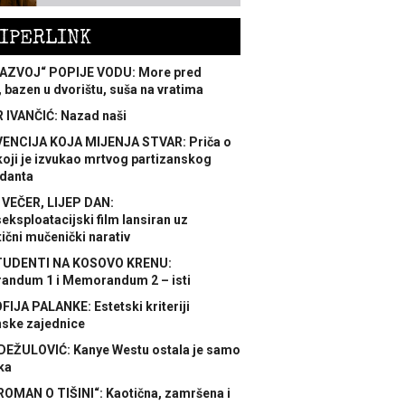
IPERLINK
AZVOJ“ POPIJE VODU: More pred
 bazen u dvorištu, suša na vratima
 IVANČIĆ: Nazad naši
ENCIJA KOJA MIJENJA STVAR: Priča o
koji je izvukao mrtvog partizanskog
danta
 VEČER, LIJEP DAN:
ksploatacijski film lansiran uz
ični mučenički narativ
TUDENTI NA KOSOVO KRENU:
ndum 1 i Memorandum 2 – isti
FIJA PALANKE: Estetski kriteriji
nske zajednice
DEŽULOVIĆ: Kanye Westu ostala je samo
ka
ROMAN O TIŠINI“: Kaotična, zamršena i