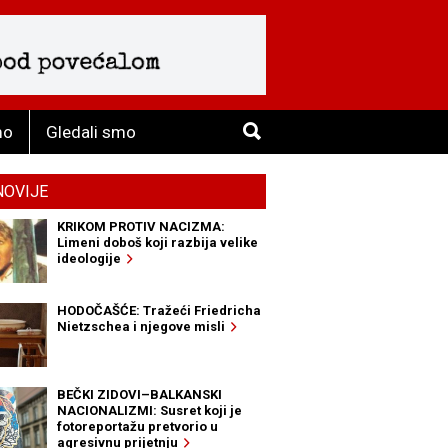
mo
Gledali smo
NOVIJE
KRIKOM PROTIV NACIZMA:
Limeni doboš koji razbija velike
ideologije
HODOČAŠĆE: Tražeći Friedricha
Nietzschea i njegove misli
BEČKI ZIDOVI–BALKANSKI
NACIONALIZMI: Susret koji je
fotoreportažu pretvorio u
agresivnu prijetnju