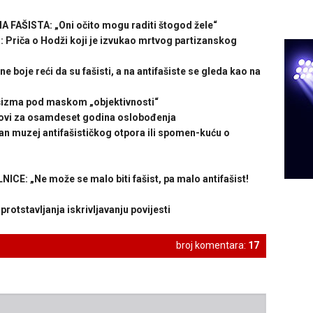
ŠISTA: „Oni očito mogu raditi štogod žele“
riča o Hodži koji je izvukao mrtvog partizanskog
boje reći da su fašisti, a na antifašiste se gleda kao na
šizma pod maskom „objektivnosti“
ovi za osamdeset godina oslobođenja
n muzej antifašističkog otpora ili spomen-kuću o
: „Ne može se malo biti fašist, pa malo antifašist!
tstavljanja iskrivljavanju povijesti
broj komentara:
17