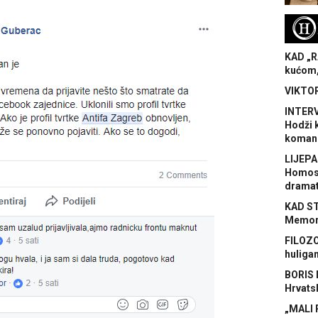
H
KAD „R
kućom,
VIKTOR
INTERV
Hodži 
koman
LIJEPA
Homose
dramat
KAD S
Memora
FILOZO
huliga
BORIS 
Hrvats
„MALI 