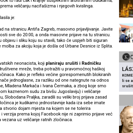
ook to radi čak i krajnje suspektnim arbitrarnim odlukama,
prema veličanju nacifašizma i njegovih kvislinga.
asila je:
d na stranicu Antifa Zagreb, masovno prijavljivanje. Javite
sti sve do 20:00, a onda masovne prijave na tu stranicu.
 objavu i sliku koju su stavili, tako će uspjeh biti siguran
e molba za akciju koja je došla od Urbane Desnice iz Splita.
vatskih neonacista, koji
planiraju srušiti i Radničku
LÁS
društvene mreže, treba potražiti u pravomoćnoj haškoj
očinaca. Kako je refleks većine gorespomenutih blokiranih
KOME
nače jednoglasne, za razliku od one nategnute na odnos
li se
ine, Mladena Markača i Ivana Čermaka, a zbog koje smo
sruši
om kaznenom sudu za bivšu Jugoslaviju) i veličanje
 Slobodana Praljka, zaradili su veliki broj prijava zasad
e zločinca je kudikamo jednostavnije kada iza sebe imate
a stvorio dojam mjesta na kojem se ne tolerira
i i verzija prema kojoj Facebook nije ni zaprimio prijave već
vezana uz veličanje ratnih zločinaca.