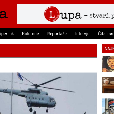
iperlink
Kolumne
Reportaže
Intervju
Čitali s
NAJ