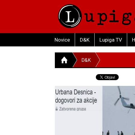
Novice
D&K
Lupiga TV
H
D&K