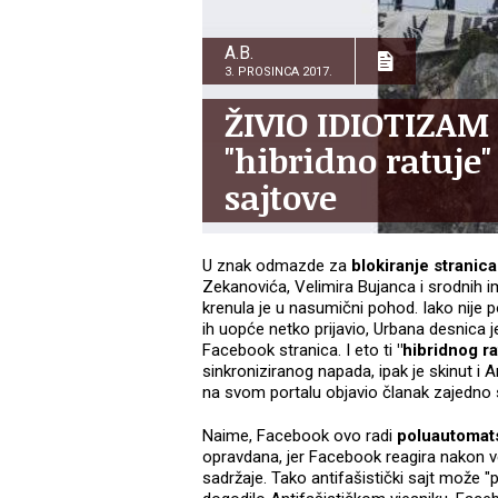
A.B.
3. PROSINCA 2017.
ŽIVIO IDIOTIZAM
"hibridno ratuje
sajtove
U znak odmazde za
blokiranje stranic
Zekanovića, Velimira Bujanca i srodnih i
krenula je u nasumični pohod. Iako nije p
ih uopće netko prijavio, Urbana desnica je 
Facebook stranica. I eto ti
"hibridnog ra
sinkroniziranog napada, ipak je skinut i A
na svom portalu objavio članak zajedn
Naime, Facebook ovo radi
poluautomat
opravdana, jer Facebook reagira nakon vel
sadržaje. Tako antifašistički sajt može "