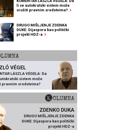
KOMENTAR LÁSZLA VÉGELA: Da
li se autokratski sistem može
srušiti pravnim sredstvima?
DRUGO MIŠLJENJE ZDENKA
DUKE: Dijaspora kao politički
projekt HDZ-a
KOLUMNA
ZLÓ VÉGEL
NTAR LÁSZLA VÉGELA: Da
 autokratski sistem može
ti pravnim sredstvima?
KOLUMNA
ZDENKO DUKA
DRUGO MIŠLJENJE ZDENKA
DUKE: Dijaspora kao politički
projekt HDZ-a