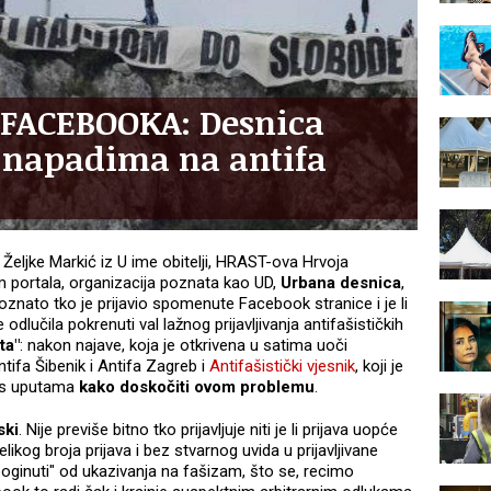
 FACEBOOKA: Desnica
" napadima na antifa
a
Željke Markić iz U ime obitelji, HRAST-ova Hrvoja
m portala, organizacija poznata kao UD,
Urbana desnica
,
oznato tko je prijavio spomenute Facebook stranice i je li
odlučila pokrenuti val lažnog prijavljivanja antifašističkih
ta"
: nakon najave, koja je otkrivena u satima uoči
ntifa Šibenik i Antifa Zagreb i
Antifašistički vjesnik
, koji je
o s uputama
kako doskočiti ovom problemu
.
ski
. Nije previše bitno tko prijavljuje niti je li prijava uopće
ikog broja prijava i bez stvarnog uvida u prijavljivane
poginuti" od ukazivanja na fašizam, što se, recimo