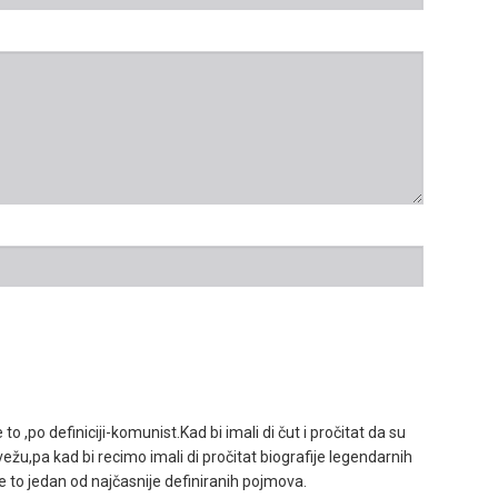
o ,po definiciji-komunist.Kad bi imali di čut i pročitat da su
 vežu,pa kad bi recimo imali di pročitat biografije legendarnih
e to jedan od najčasnije definiranih pojmova.