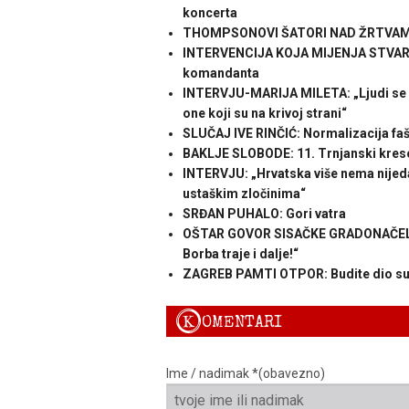
koncerta
THOMPSONOVI ŠATORI NAD ŽRTVAMA FA
INTERVENCIJA KOJA MIJENJA STVAR: P
komandanta
INTERVJU-MARIJA MILETA: „Ljudi se ne 
one koji su na krivoj strani“
SLUČAJ IVE RINČIĆ: Normalizacija fa
BAKLJE SLOBODE: 11. Trnjanski kres
INTERVJU: „Hrvatska više nema nijeda
ustaškim zločinima“
SRĐAN PUHALO: Gori vatra
OŠTAR GOVOR SISAČKE GRADONAČELNICE
Borba traje i dalje!“
ZAGREB PAMTI OTPOR: Budite dio supro
K
OMENTARI
Ime / nadimak *(obavezno)