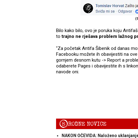
(
Bilo kako bilo, ovo je poruka koju Antifaš
to
trajno ne rješava problem lažnog pri
"Za početak Antifa Šibenik od danas možete
Facebooku možete ih obavijestiti na ove
gornjem desnom kutu -> Report a proble
odaberete Pages i obavijestite ih s linko
navode oni.
S
RODNE NOVICE
NAKON OČEVIDA: Naloženo uklanjanje 