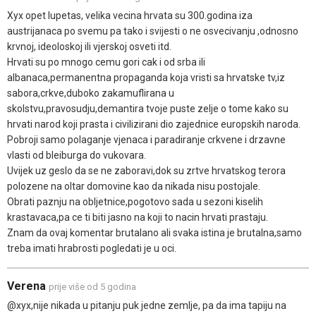
Xyx opet lupetas, velika vecina hrvata su 300.godina iza
austrijanaca po svemu pa tako i svijesti o ne osvecivanju ,odnosno
krvnoj, ideoloskoj ili vjerskoj osveti itd.
Hrvati su po mnogo cemu gori cak i od srba ili
albanaca,permanentna propaganda koja vristi sa hrvatske tv,iz
sabora,crkve,duboko zakamuflirana u
skolstvu,pravosudju,demantira tvoje puste zelje o tome kako su
hrvati narod koji prasta i civilizirani dio zajednice europskih naroda.
Pobroji samo polaganje vjenaca i paradiranje crkvene i drzavne
vlasti od bleiburga do vukovara.
Uvijek uz geslo da se ne zaboravi,dok su zrtve hrvatskog terora
polozene na oltar domovine kao da nikada nisu postojale.
Obrati paznju na obljetnice,pogotovo sada u sezoni kiselih
krastavaca,pa ce ti biti jasno na koji to nacin hrvati prastaju.
Znam da ovaj komentar brutalano ali svaka istina je brutalna,samo
treba imati hrabrosti pogledati je u oci.
Verena
prije više od 5 godina
@xyx,nije nikada u pitanju puk jedne zemlje, pa da ima tapiju na