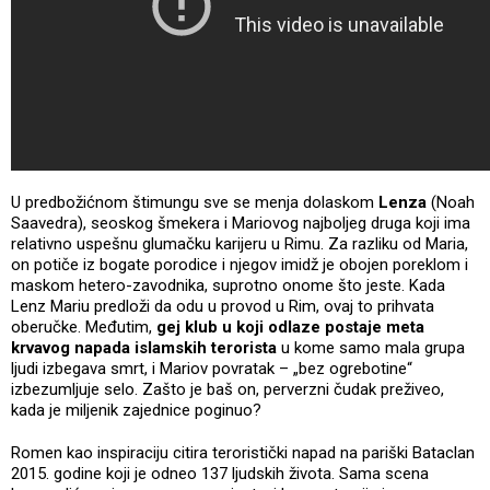
U predbožićnom štimungu sve se menja dolaskom
Lenza
(Noah
Saavedra), seoskog šmekera i Mariovog najboljeg druga koji ima
relativno uspešnu glumačku karijeru u Rimu. Za razliku od Maria,
on potiče iz bogate porodice i njegov imidž je obojen poreklom i
maskom hetero-zavodnika, suprotno onome što jeste. Kada
Lenz Mariu predloži da odu u provod u Rim, ovaj to prihvata
oberučke. Međutim,
gej klub u koji odlaze postaje meta
krvavog napada islamskih terorista
u kome samo mala grupa
ljudi izbegava smrt, i Mariov povratak – „bez ogrebotine“
izbezumljuje selo. Zašto je baš on, perverzni čudak preživeo,
kada je miljenik zajednice poginuo?
Romen kao inspiraciju citira teroristički napad na pariški Bataclan
2015. godine koji je odneo 137 ljudskih života. Sama scena