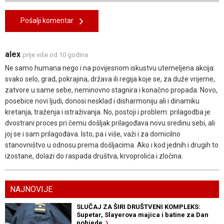
Pošalji komentar
alex
prije više od 10 godina
Ne samo humana nego i na povijesnom iskustvu utemeljena akcija:
svako selo, grad, pokrajina, država ili regija koje se, za duže vrijeme,
zatvore u same sebe, neminovno stagnira i konačno propada. Novo,
posebice novi ljudi, donosi nesklad i disharmoniju ali i dinamiku
kretanja, traženja i istraživanja. No, postoji i problem: prilagodba je
dvostrani proces pri čemu došljak prilagođava novu sredinu sebi, ali
joj se i sam prilagođava. Isto, pa i više, važi i za domicilno
stanovništvo u odnosu prema došljacima. Ako i kod jednih i drugih to
izostane, dolazi do raspada društva, krvoprolića i zločina.
NAJNOVIJE
SLUČAJ ZA ŠIRI DRUŠTVENI KOMPLEKS:
Supetar, Slayerova majica i batine za Dan
pobjede