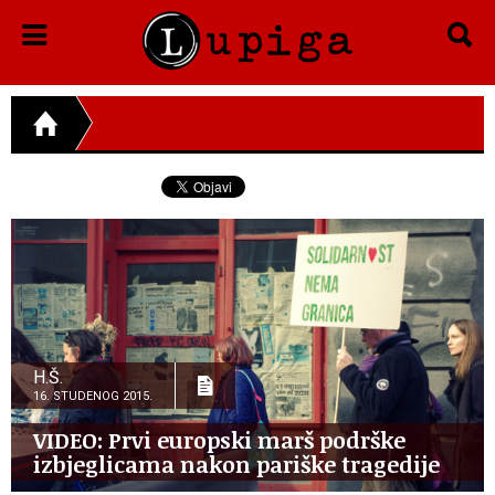
H.Š.
16. STUDENOG 2015.
VIDEO: Prvi europski marš podrške
izbjeglicama nakon pariške tragedije