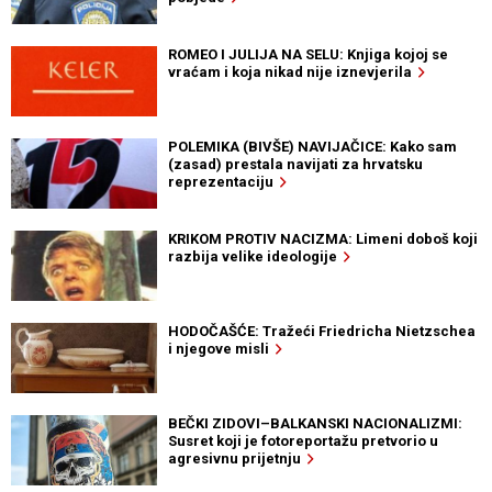
ROMEO I JULIJA NA SELU: Knjiga kojoj se
vraćam i koja nikad nije iznevjerila
POLEMIKA (BIVŠE) NAVIJAČICE: Kako sam
(zasad) prestala navijati za hrvatsku
reprezentaciju
KRIKOM PROTIV NACIZMA: Limeni doboš koji
razbija velike ideologije
HODOČAŠĆE: Tražeći Friedricha Nietzschea
i njegove misli
BEČKI ZIDOVI–BALKANSKI NACIONALIZMI:
Susret koji je fotoreportažu pretvorio u
agresivnu prijetnju