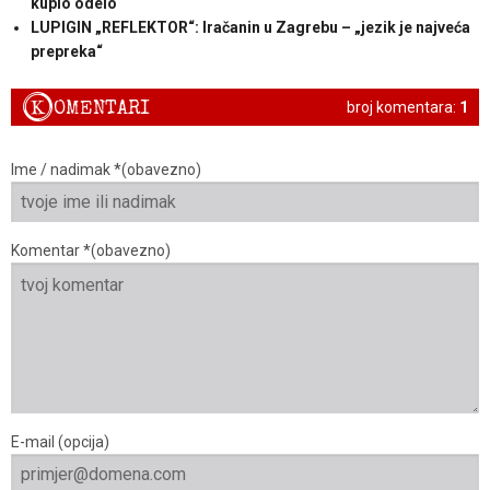
kupio odelo
LUPIGIN „REFLEKTOR“: Iračanin u Zagrebu – „jezik je najveća
prepreka“
K
OMENTARI
broj komentara:
1
Ime / nadimak *(obavezno)
Komentar *(obavezno)
E-mail (opcija)