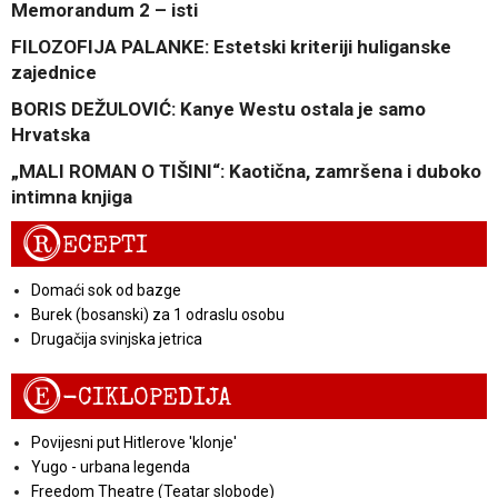
Memorandum 2 – isti
FILOZOFIJA PALANKE: Estetski kriteriji huliganske
zajednice
BORIS DEŽULOVIĆ: Kanye Westu ostala je samo
Hrvatska
„MALI ROMAN O TIŠINI“: Kaotična, zamršena i duboko
intimna knjiga
R
ECEPTI
Domaći sok od bazge
Burek (bosanski) za 1 odraslu osobu
Drugačija svinjska jetrica
E
-CIKLOPEDIJA
Povijesni put Hitlerove 'klonje'
Yugo - urbana legenda
Freedom Theatre (Teatar slobode)