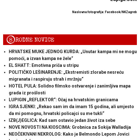
Naslovna fotografija: Facebook/NKZagreb
S
RODNE NOVICE
HRVATSKE MUKE JEDNOG KURDA: „Unutar kampa mi ne mogu
pomoći, a izvan kampa ne žele“
EL SHATT: Emotivna priča u stripu
POLITIČKO LEŠINARENJE: „Ekstremisti zlorabe nesreću
migranata i raspiruju strah i mržnju“
HOTEL PULA: Solidno filmsko ostvarenje i zanimljiva mapa
grada iz prošlosti
LUPIGIN „REFLEKTOR“: Očaj na hrvatskim granicama
IGRA SJENKI: „Rekao sam im da imam 15 godina, ali umjesto
da mi pomognu, hrvatski policajci su me tukli“
IZB(J)EGLICA: Kad sam ostavio jedan život iza sebe
NOVE NOVOSTI NA KIOSCIMA: Grobnica za Sokija Walladija
NEOČEKIVANI NEKROLOG: Kako je Belmondo Lepom Jovici