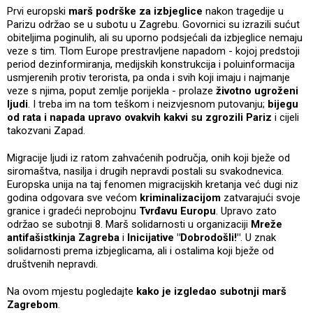
Prvi europski
marš podrške za izbjeglice
nakon tragedije u
Parizu održao se u subotu u Zagrebu. Govornici su izrazili sućut
obiteljima poginulih, ali su uporno podsjećali da izbjeglice nemaju
veze s tim. Tlom Europe prestravljene napadom - kojoj predstoji
period dezinformiranja, medijskih konstrukcija i poluinformacija
usmjerenih protiv terorista, pa onda i svih koji imaju i najmanje
veze s njima, poput zemlje porijekla - prolaze
životno ugroženi
ljudi
. I treba im na tom teškom i neizvjesnom putovanju;
bijegu
od rata i napada upravo ovakvih kakvi su zgrozili Pariz
i cijeli
takozvani Zapad.
Migracije ljudi iz ratom zahvaćenih područja, onih koji bježe od
siromaštva, nasilja i drugih nepravdi postali su svakodnevica.
Europska unija na taj fenomen migracijskih kretanja već dugi niz
godina odgovara sve većom
kriminalizacijom
zatvarajući svoje
granice i gradeći neprobojnu
Tvrđavu Europu
. Upravo zato
održao se subotnji 8. Marš solidarnosti u organizaciji
Mreže
antifašistkinja Zagreba
i
Inicijative "Dobrodošli!"
. U znak
solidarnosti prema izbjeglicama, ali i ostalima koji bježe od
društvenih nepravdi.
Na ovom mjestu pogledajte
kako je izgledao subotnji marš
Zagrebom
.