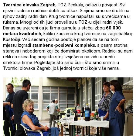
Tvornica olovaka Zagreb
, TOZ Penkala, odlazi u povijest. Svi
njezini radnici i radnice dobili su otkaz. S njima smo se družili na
njihov zadnji radni dan. Krug tvornice napuštali su s vrećicama u
rukama. Mnogi od tih ljudi proveli su u TOZ-u cijeli radni vijek.
Danas su uvjereni da je firma gurnuta u stečaj zbog
60.000
metara kvadratnih
, koliko zauzima krug tvornice na zagrebačkoj
Kustošiji. Već sedam godina postoje planovi da se na tom
mjestu izgradi
stambeno-poslovni kompleks
, s osam stotina
stanova i neboderom koji će dominirati okolicom. Radnici su nam
rekli da skica tog projekta stoji izvješena na zidu u uredu
direktora firme. Pogledajte što smo čuli i što smo snimili u
Tvornici olovaka Zagreb, još jednoj tvornici koje više nema.