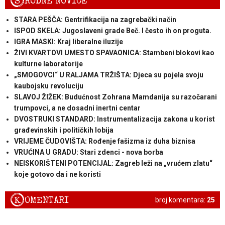
S
RODNE NOVICE
STARA PEŠČA: Gentrifikacija na zagrebački način
ISPOD SKELA: Jugoslaveni grade Beč. I često ih on proguta.
IGRA MASKI: Kraj liberalne iluzije
ŽIVI KVARTOVI UMESTO SPAVAONICA: Stambeni blokovi kao
kulturne laboratorije
„SMOGOVCI“ U RALJAMA TRŽIŠTA: Djeca su pojela svoju
kaubojsku revoluciju
SLAVOJ ŽIŽEK: Budućnost Zohrana Mamdanija su razočarani
trumpovci, a ne dosadni inertni centar
DVOSTRUKI STANDARD: Instrumentalizacija zakona u korist
građevinskih i političkih lobija
VRIJEME ČUDOVIŠTA: Rođenje fašizma iz duha biznisa
VRUĆINA U GRADU: Stari zdenci - nova borba
NEISKORIŠTENI POTENCIJAL: Zagreb leži na „vrućem zlatu“
koje gotovo da i ne koristi
K
OMENTARI
broj komentara:
25