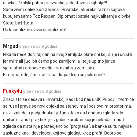
olovke i školski pribor proizvodio, jednstavno-najbolje!!!
Sada živim daleko od Gajnica i Hrvatske, ali preko raznih sajtova
kupujem samo Toz Rexpen, Diplomat i ostale najkvalitetnije olovke!
Šteta, baš šteta.
Ua kapitalizam, živio socijalizam!!!
Mrgud
prije više od 8 godina
Nikada neće doći taj dan na ovoj zemlji da plate oni koji su je i uništili
jer mi mali ljudi bit ćemo pod zemljom, a i to je upitno jer će
vjerojatno i grobove ovršiti i sravniti sa zemljom.
E moj narode, što ti se treba dogoditi da se pokreneš?!
Funky4u
prije više od 8 godina
Znaci isto se desava u Hrvatskoj, kao I kod nas u UK. Pubovi I tvornice
se ruse I prave se novi objekti sa stanovima I poslovnim prostorima,
a svi izgledaju podjednako I jeftino, tako da London izgleda vrlo
uniformirano I prakticki je izgubio karakter koji je nekada imao. I
zgleda da nista nije postedjeno od "progresa", a banke su tu najvise
zasluzne kao I developeri koji sve gledaju kroz profit. Dobro se