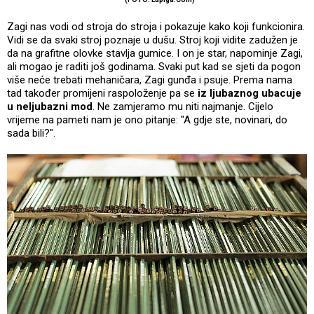
Zagi nas vodi od stroja do stroja i pokazuje kako koji funkcionira.
Vidi se da svaki stroj poznaje u dušu. Stroj koji vidite zadužen je
da na grafitne olovke stavlja gumice. I on je star, napominje Zagi,
ali mogao je raditi još godinama. Svaki put kad se sjeti da pogon
više neće trebati mehaničara, Zagi gunđa i psuje. Prema nama
tad također promijeni raspoloženje pa se
iz ljubaznog ubacuje
u neljubazni mod
. Ne zamjeramo mu niti najmanje. Cijelo
vrijeme na pameti nam je ono pitanje: "A gdje ste, novinari, do
sada bili?".