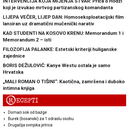
INTERVENCIJA KOJA MIJENJA STVAR: Priča o Hodži
koji je izvukao mrtvog partizanskog komandanta
LIJEPA VEČER, LIJEP DAN: Homoseksploatacijski film
lansiran uz dramatični mučenički narativ
KAD STUDENTI NA KOSOVO KRENU: Memorandum 1 i
Memorandum 2 – isti
FILOZOFIJA PALANKE: Estetski kriteriji huliganske
zajednice
BORIS DEŽULOVIĆ: Kanye Westu ostala je samo
Hrvatska
„MALI ROMAN O TIŠINI“: Kaotična, zamršena i duboko
intimna knjiga
R
ECEPTI
Domaći sok od bazge
Burek (bosanski) za 1 odraslu osobu
Drugačija svinjska jetrica