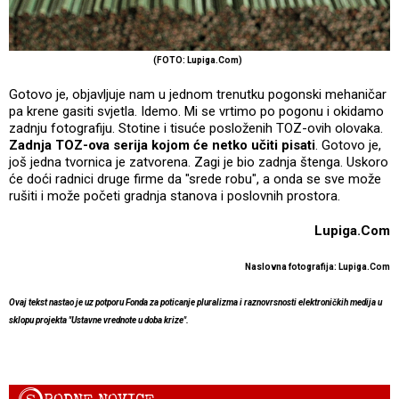
(FOTO: Lupiga.Com)
Gotovo je, objavljuje nam u jednom trenutku pogonski mehaničar
pa krene gasiti svjetla. Idemo. Mi se vrtimo po pogonu i okidamo
zadnju fotografiju. Stotine i tisuće posloženih TOZ-ovih olovaka.
Zadnja TOZ-ova serija kojom će netko učiti pisati
. Gotovo je,
još jedna tvornica je zatvorena. Zagi je bio zadnja štenga. Uskoro
će doći radnici druge firme da "srede robu", a onda se sve može
rušiti i može početi gradnja stanova i poslovnih prostora.
Lupiga.Com
Naslovna fotografija: Lupiga.Com
Ovaj tekst nastao je uz potporu Fonda za poticanje pluralizma i raznovrsnosti elektroničkih medija u
sklopu projekta "Ustavne vrednote u doba krize".