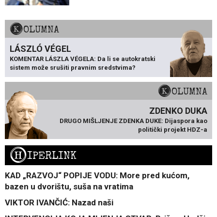
KOLUMNA
LÁSZLÓ VÉGEL
KOMENTAR LÁSZLA VÉGELA: Da li se autokratski
sistem može srušiti pravnim sredstvima?
KOLUMNA
ZDENKO DUKA
DRUGO MIŠLJENJE ZDENKA DUKE: Dijaspora kao
politički projekt HDZ-a
H
IPERLINK
KAD „RAZVOJ“ POPIJE VODU: More pred kućom,
bazen u dvorištu, suša na vratima
VIKTOR IVANČIĆ: Nazad naši