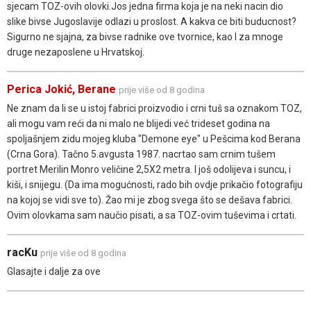
sjecam TOZ-ovih olovki.Jos jedna firma koja je na neki nacin dio
slike bivse Jugoslavije odlazi u proslost. A kakva ce biti buducnost?
Sigurno ne sjajna, za bivse radnike ove tvornice, kao I za mnoge
druge nezaposlene u Hrvatskoj.
Perica Jokić, Berane
prije više od 8 godina
Ne znam da li se u istoj fabrici proizvodio i crni tuš sa oznakom TOZ,
ali mogu vam reći da ni malo ne blijedi već trideset godina na
spoljašnjem zidu mojeg kluba "Demone eye" u Pešcima kod Berana
(Crna Gora). Tačno 5.avgusta 1987. nacrtao sam crnim tušem
portret Merilin Monro veličine 2,5X2 metra. I još odolijeva i suncu, i
kiši, i snijegu. (Da ima mogućnosti, rado bih ovdje prikačio fotografiju
na kojoj se vidi sve to). Žao mi je zbog svega što se dešava fabrici.
Ovim olovkama sam naučio pisati, a sa TOZ-ovim tuševima i crtati.
racKu
prije više od 8 godina
Glasajte i dalje za ove