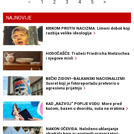
<
1
2
3
4
5
>
NAJNOVIJE
KRIKOM PROTIV NACIZMA: Limeni doboš koji
razbija velike ideologije
HODOČAŠĆE: Tražeći Friedricha Nietzschea
i njegove misli
BEČKI ZIDOVI–BALKANSKI NACIONALIZMI:
Susret koji je fotoreportažu pretvorio u
agresivnu prijetnju
KAD „RAZVOJ“ POPIJE VODU: More pred
kućom, bazen u dvorištu, suša na vratima
NAKON OČEVIDA: Naloženo uklanjanje
objekata koje su postavili organizatori