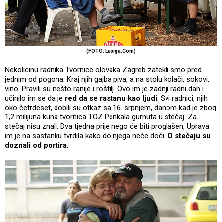
(FOTO: Lupiga.Com)
Nekolicinu radnika Tvornice olovaka Zagreb zatekli smo pred
jednim od pogona. Kraj njih gajba piva, a na stolu kolači, sokovi,
vino. Pravili su nešto ranije i roštilj. Ovo im je zadnji radni dan i
učinilo im se da je
red da se rastanu kao ljudi
. Svi radnici, njih
oko četrdeset, dobili su otkaz sa 16. srpnjem, danom kad je zbog
1,2 milijuna kuna tvornica TOZ Penkala gurnuta u stečaj. Za
stečaj nisu znali. Dva tjedna prije nego će biti proglašen, Uprava
im je na sastanku tvrdila kako do njega neće doći.
O stečaju su
doznali od portira
.