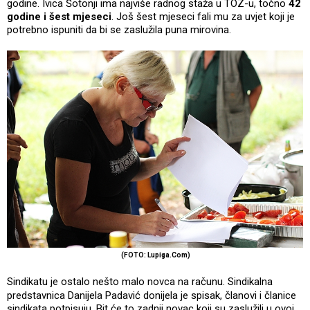
godine. Ivica Šotonji ima najviše radnog staža u TOZ-u, točno
42
godine i šest mjeseci
. Još šest mjeseci fali mu za uvjet koji je
potrebno ispuniti da bi se zaslužila puna mirovina.
(FOTO: Lupiga.Com)
Sindikatu je ostalo nešto malo novca na računu. Sindikalna
predstavnica Danijela Padavić donijela je spisak, članovi i članice
sindikata potpisuju. Bit će to zadnji novac koji su zaslužili u ovoj