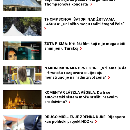
Thompsonova koncerta
THOMPSONOVI ŠATORI NAD ŽRTVAMA
FAŠISTA: „Oni očito mogu raditi štogod žele“
ŽUTA PISMA: Kritički film koji nije mogao biti
snimljen u Turskoj
NAKON ISKORAKA CRNE GORE: „Vrijeme je da
i Hrvatska razgovara o utjecaju
menstruacije na radni život žena“
KOMENTAR LÁSZLA VÉGELA: Da li se
autokratski sistem može srušiti pravnim
sredstvima?
DRUGO MIŠLJENJE ZDENKA DUKE: Dijaspora
kao politički projekt HDZ-a