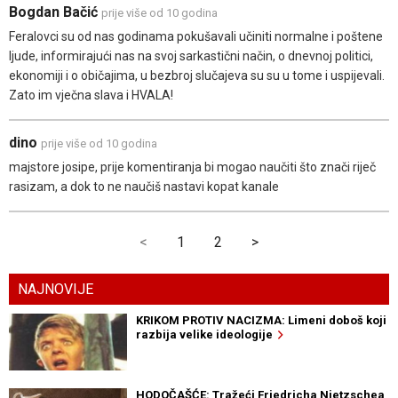
Bogdan Bačić
prije više od 10 godina
Feralovci su od nas godinama pokušavali učiniti normalne i poštene
ljude, informirajući nas na svoj sarkastični način, o dnevnoj politici,
ekonomiji i o običajima, u bezbroj slučajeva su su u tome i uspijevali.
Zato im vječna slava i HVALA!
dino
prije više od 10 godina
majstore josipe, prije komentiranja bi mogao naučiti što znači riječ
rasizam, a dok to ne naučiš nastavi kopat kanale
<
1
2
>
NAJNOVIJE
KRIKOM PROTIV NACIZMA: Limeni doboš koji
razbija velike ideologije
HODOČAŠĆE: Tražeći Friedricha Nietzschea