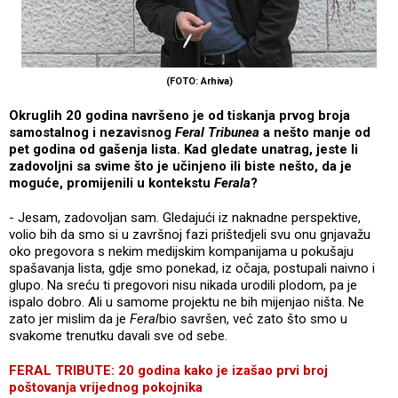
(FOTO: Arhiva)
Okruglih 20 godina navršeno je od tiskanja prvog broja
samostalnog i nezavisnog
Feral Tribunea
a nešto manje od
pet godina od gašenja lista. Kad gledate unatrag, jeste li
zadovoljni sa svime što je učinjeno ili biste nešto, da je
moguće, promijenili u kontekstu
Ferala
?
- Jesam, zadovoljan sam. Gledajući iz naknadne perspektive,
volio bih da smo si u završnoj fazi prištedjeli svu onu gnjavažu
oko pregovora s nekim medijskim kompanijama u pokušaju
spašavanja lista, gdje smo ponekad, iz očaja, postupali naivno i
glupo. Na sreću ti pregovori nisu nikada urodili plodom, pa je
ispalo dobro. Ali u samome projektu ne bih mijenjao ništa. Ne
zato jer mislim da je
Feral
bio savršen, već zato što smo u
svakome trenutku davali sve od sebe.
FERAL TRIBUTE: 20 godina kako je izašao prvi broj
poštovanja vrijednog pokojnika