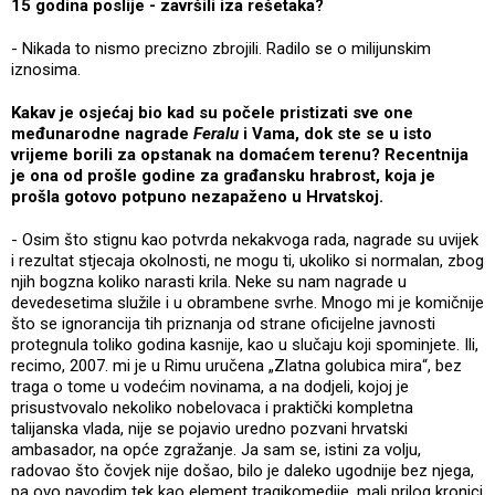
15 godina poslije - završili iza rešetaka?
- Nikada to nismo precizno zbrojili. Radilo se o milijunskim
iznosima.
Kakav je osjećaj bio kad su počele pristizati sve one
međunarodne nagrade
Feralu
i Vama, dok ste se u isto
vrijeme borili za opstanak na domaćem terenu? Recentnija
je ona od prošle godine za građansku hrabrost, koja je
prošla gotovo potpuno nezapaženo u Hrvatskoj.
- Osim što stignu kao potvrda nekakvoga rada, nagrade su uvijek
i rezultat stjecaja okolnosti, ne mogu ti, ukoliko si normalan, zbog
njih bogzna koliko narasti krila. Neke su nam nagrade u
devedesetima služile i u obrambene svrhe. Mnogo mi je komičnije
što se ignorancija tih priznanja od strane oficijelne javnosti
protegnula toliko godina kasnije, kao u slučaju koji spominjete. Ili,
recimo, 2007. mi je u Rimu uručena „Zlatna golubica mira“, bez
traga o tome u vodećim novinama, a na dodjeli, kojoj je
prisustvovalo nekoliko nobelovaca i praktički kompletna
talijanska vlada, nije se pojavio uredno pozvani hrvatski
ambasador, na opće zgražanje. Ja sam se, istini za volju,
radovao što čovjek nije došao, bilo je daleko ugodnije bez njega,
pa ovo navodim tek kao element tragikomedije, mali prilog kronici