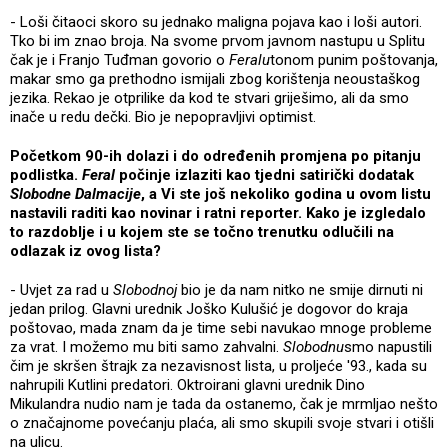
- Loši čitaoci skoro su jednako maligna pojava kao i loši autori.
Tko bi im znao broja. Na svome prvom javnom nastupu u Splitu
čak je i Franjo Tuđman govorio o
Feralu
tonom punim poštovanja,
makar smo ga prethodno ismijali zbog korištenja neoustaškog
jezika. Rekao je otprilike da kod te stvari griješimo, ali da smo
inače u redu dečki. Bio je nepopravljivi optimist.
Početkom 90-ih dolazi i do određenih promjena po pitanju
podlistka.
Feral
počinje izlaziti kao tjedni satirički dodatak
Slobodne Dalmacije
, a Vi ste još nekoliko godina u ovom listu
nastavili raditi kao novinar i ratni reporter. Kako je izgledalo
to razdoblje i u kojem ste se točno trenutku odlučili na
odlazak iz ovog lista?
- Uvjet za rad u
Slobodnoj
bio je da nam nitko ne smije dirnuti ni
jedan prilog. Glavni urednik Joško Kulušić je dogovor do kraja
poštovao, mada znam da je time sebi navukao mnoge probleme
za vrat. I možemo mu biti samo zahvalni.
Slobodnu
smo napustili
čim je skršen štrajk za nezavisnost lista, u proljeće '93., kada su
nahrupili Kutlini predatori. Oktroirani glavni urednik Dino
Mikulandra nudio nam je tada da ostanemo, čak je mrmljao nešto
o značajnome povećanju plaća, ali smo skupili svoje stvari i otišli
na ulicu.