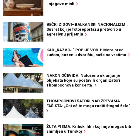
i njegove misli
BEČKI ZIDOVI–BALKANSKI NACIONALIZMI:
Susret koji je fotoreportažu pretvorio u
agresivnu prijetnju
KAD „RAZVOJ“ POPIJE VODU: More pred
kućom, bazen u dvorištu, suša na vratima
NAKON OČEVIDA: Naloženo uklanjanje
objekata koje su postavili organizatori
Thompsonova koncerta
THOMPSONOVI ŠATORI NAD ŽRTVAMA
FAŠISTA: „Oni očito mogu raditi štogod žele“
ŽUTA PISMA: Kritički film koji nije mogao biti
snimljen u Turskoj