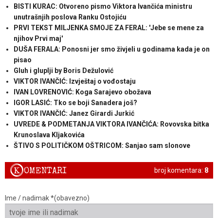
BISTI KURAC: Otvoreno pismo Viktora Ivančića ministru
unutrašnjih poslova Ranku Ostojiću
PRVI TEKST MILJENKA SMOJE ZA FERAL: 'Jebe se mene za
njihov Prvi maj'
DUŠA FERALA: Ponosni jer smo živjeli u godinama kada je on
pisao
Gluh i gluplji by Boris Dežulović
VIKTOR IVANČIĆ: Izvještaj o vođostaju
IVAN LOVRENOVIĆ: Koga Sarajevo obožava
IGOR LASIĆ: Tko se boji Sanadera još?
VIKTOR IVANČIĆ: Janez Girardi Jurkić
UVREDE & PODMETANJA VIKTORA IVANČIĆA: Rovovska bitka
Krunoslava Kljakovića
ŠTIVO S POLITIČKOM OŠTRICOM: Sanjao sam slonove
K
OMENTARI
broj komentara:
8
Ime / nadimak *(obavezno)