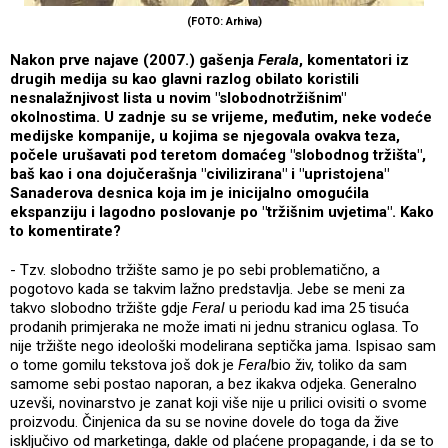
(FOTO: Arhiva)
Nakon prve najave (2007.) gašenja
Ferala
, komentatori iz
drugih medija su kao glavni razlog obilato koristili
nesnalažnjivost lista u novim "slobodnotržišnim"
okolnostima. U zadnje su se vrijeme, međutim, neke vodeće
medijske kompanije, u kojima se njegovala ovakva teza,
počele urušavati pod teretom domaćeg "slobodnog tržišta",
baš kao i ona dojučerašnja "civilizirana" i "upristojena"
Sanaderova desnica koja im je inicijalno omogućila
ekspanziju i lagodno poslovanje po "tržišnim uvjetima". Kako
to komentirate?
- Tzv. slobodno tržište samo je po sebi problematično, a
pogotovo kada se takvim lažno predstavlja. Jebe se meni za
takvo slobodno tržište gdje
Feral
u periodu kad ima 25 tisuća
prodanih primjeraka ne može imati ni jednu stranicu oglasa. To
nije tržište nego ideološki modelirana septička jama. Ispisao sam
o tome gomilu tekstova još dok je
Feral
bio živ, toliko da sam
samome sebi postao naporan, a bez ikakva odjeka. Generalno
uzevši, novinarstvo je zanat koji više nije u prilici ovisiti o svome
proizvodu. Činjenica da su se novine dovele do toga da žive
isključivo od marketinga, dakle od plaćene propagande, i da se to