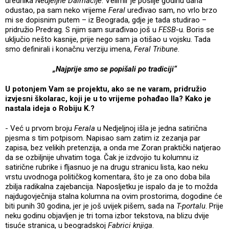
urednika
Nedjeljne Dalmacije
. Velimir je poslije godinu dana
odustao, pa sam neko vrijeme
Feral
uređivao sam, no vrlo brzo
mi se dopisnim putem – iz Beograda, gdje je tada studirao –
pridružio Predrag. S njim sam surađivao još u
FESB
-u. Boris se
uključio nešto kasnije, prije nego sam ja otišao u vojsku. Tada
smo definirali i konačnu verziju imena,
Feral Tribune
.
„Najprije smo se popišali po tradiciji“
U potonjem Vam se projektu, ako se ne varam, pridružio
izvjesni školarac, koji je u to vrijeme pohađao IIa? Kako je
nastala ideja o Robiju K.?
- Već u prvom broju
Ferala
u Nedjeljnoj išla je jedna satirična
pjesma s tim potpisom. Napisao sam zatim iz zezanja par
zapisa, bez velikih pretenzija, a onda me Zoran praktički natjerao
da se ozbiljnije uhvatim toga. Čak je izdvojio tu kolumnu iz
satirične rubrike i fljasnuo je na drugu stranicu lista, kao neku
vrstu uvodnoga političkog komentara, što je za ono doba bila
zbilja radikalna zajebancija. Naposljetku je ispalo da je to možda
najdugovječnija stalna kolumna na ovim prostorima, dogodine će
biti punih 30 godina, jer je još uvijek pišem, sada na
T-portalu
. Prije
neku godinu objavljen je tri toma izbor tekstova, na blizu dvije
tisuće stranica, u beogradskoj
Fabrici knjiga
.