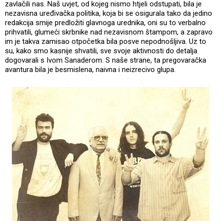
zavlačili nas. Naš uvjet, od kojeg nismo htjeli odstupati, bila je
nezavisna uređivačka politika, koja bi se osigurala tako da jedino
redakcija smije predložiti glavnoga urednika, oni su to verbalno
prihvatili, glumeći skrbnike nad nezavisnom štampom, a zapravo
im je takva zamisao otpočetka bila posve nepodnošljiva. Uz to
su, kako smo kasnije shvatili, sve svoje aktivnosti do detalja
dogovarali s Ivom Sanaderom. S naše strane, ta pregovaračka
avantura bila je besmislena, naivna i neizrecivo glupa.