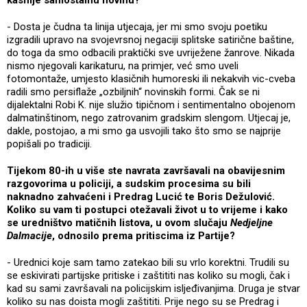
- Dosta je čudna ta linija utjecaja, jer mi smo svoju poetiku
izgradili upravo na svojevrsnoj negaciji splitske satirične baštine,
do toga da smo odbacili praktički sve uvriježene žanrove. Nikada
nismo njegovali karikaturu, na primjer, već smo uveli
fotomontaže, umjesto klasičnih humoreski ili nekakvih vic-cveba
radili smo persiflaže „ozbiljnih“ novinskih formi. Čak se ni
dijalektalni Robi K. nije služio tipičnom i sentimentalno obojenom
dalmatinštinom, nego zatrovanim gradskim slengom. Utjecaj je,
dakle, postojao, a mi smo ga usvojili tako što smo se najprije
popišali po tradiciji.
Tijekom 80-ih u više ste navrata završavali na obavijesnim
razgovorima u policiji, a sudskim procesima su bili
naknadno zahvaćeni i Predrag Lucić te Boris Dežulović.
Koliko su vam ti postupci otežavali život u to vrijeme i kako
se uredništvo matičnih listova, u ovom slučaju
Nedjeljne
Dalmacije
, odnosilo prema pritiscima iz Partije?
- Urednici koje sam tamo zatekao bili su vrlo korektni. Trudili su
se eskivirati partijske pritiske i zaštititi nas koliko su mogli, čak i
kad su sami završavali na policijskim isljeđivanjima. Druga je stvar
koliko su nas doista mogli zaštititi. Prije nego su se Predrag i