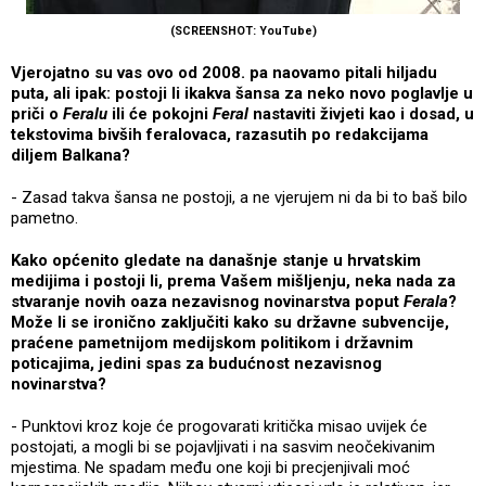
(SCREENSHOT: YouTube)
Vjerojatno su vas ovo od 2008. pa naovamo pitali hiljadu
puta, ali ipak: postoji li ikakva šansa za neko novo poglavlje u
priči o
Feralu
ili će pokojni
Feral
nastaviti živjeti kao i dosad, u
tekstovima bivših feralovaca, razasutih po redakcijama
diljem Balkana?
- Zasad takva šansa ne postoji, a ne vjerujem ni da bi to baš bilo
pametno.
Kako općenito gledate na današnje stanje u hrvatskim
medijima i postoji li, prema Vašem mišljenju, neka nada za
stvaranje novih oaza nezavisnog novinarstva poput
Ferala
?
Može li se ironično zaključiti kako su državne subvencije,
praćene pametnijom medijskom politikom i državnim
poticajima, jedini spas za budućnost nezavisnog
novinarstva?
- Punktovi kroz koje će progovarati kritička misao uvijek će
postojati, a mogli bi se pojavljivati i na sasvim neočekivanim
mjestima. Ne spadam među one koji bi precjenjivali moć