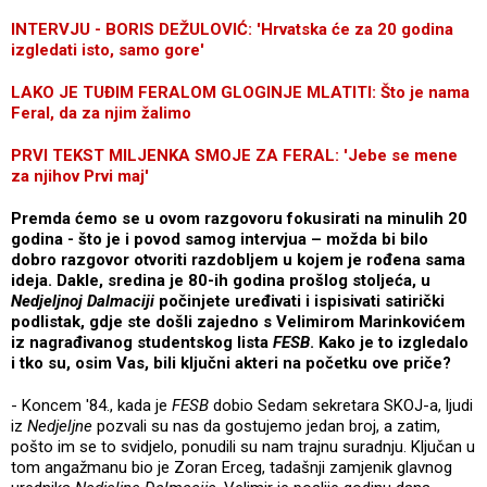
INTERVJU - BORIS DEŽULOVIĆ: 'Hrvatska će za 20 godina
izgledati isto, samo gore'
LAKO JE TUĐIM FERALOM GLOGINJE MLATITI: Što je nama
Feral, da za njim žalimo
PRVI TEKST MILJENKA SMOJE ZA FERAL: 'Jebe se mene
za njihov Prvi maj'
Premda ćemo se u ovom razgovoru fokusirati na minulih 20
godina - što je i povod samog intervjua – možda bi bilo
dobro razgovor otvoriti razdobljem u kojem je rođena sama
ideja. Dakle, sredina je 80-ih godina prošlog stoljeća, u
Nedjeljnoj Dalmaciji
počinjete uređivati i ispisivati satirički
podlistak, gdje ste došli zajedno s Velimirom Marinkovićem
iz nagrađivanog studentskog lista
FESB
. Kako je to izgledalo
i tko su, osim Vas, bili ključni akteri na početku ove priče?
- Koncem '84., kada je
FESB
dobio Sedam sekretara SKOJ-a, ljudi
iz
Nedjeljne
pozvali su nas da gostujemo jedan broj, a zatim,
pošto im se to svidjelo, ponudili su nam trajnu suradnju. Ključan u
tom angažmanu bio je Zoran Erceg, tadašnji zamjenik glavnog