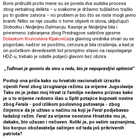
Boris pridružili protiv mene su se povela dva sudska procesa
zbog verbalnog delikta – u svakome je državno tužilaštvo tražilo
po tri godine zatvora – no problem je bio što se niste mogli javno
braniti. Nitko se nije usudio o tome objaviti ni slova, uključujući
Slobodnu
i
Nedjeljnu Dalmaciju
. Kasnije je
Nedjeljna
bila i
privremeno zabranjena zbog Predragove satirične pjesme.
Dolaskom Krunoslava Kljakovića
za glavnog urednika stvari su se
pogoršale, nadzor se pooštrio, cenzura je bila izraženija, a kad je
on početkom devedesetih list promptno stavio na raspolaganje
HDZ-u, trebalo je odatle pobjeći glavom bez obzira.
„Tuđman je govorio da smo u redu, bio je nepopravljivi optimist“
Postoji ona priča kako su hrvatski nacionalisti izrazito
cijenili
Feral
zbog izrugivanja režimu za vrijeme Jugoslavije.
Tako mi je jedan moj Hrvat iz familije nedavno priznao kako
je u to vrijeme redovno išao u Split potajice kupovati novine
zbog
Ferala
- pod izlikom poslovnog putovanja - zbog
činjenice da je uživao u načinu na koji je
Feral
podjebavao
tadašnji režim.
Feral
za vrijeme neovisne Hrvatske mu je,
dakako, bio užasan i nečuven. Koliki je, po vašim saznanjima,
bio korpus obožavatelja sačinjen od tada još prikrivenih
patriota?