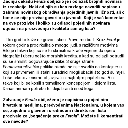
Zadnju dekadu
Ferala
obilježio je i odlazak brojnih novinara
iz redakcije. Neki od njih su kao razloge navodili nepisanu
zabranu novinskog obrađivanja pojedinih javnih ličnosti, ali o
tome se nije previše govorilo u javnosti. Koji je vaš komentar
na ove prozivke i koliko su odlasci pojedinih novinara
utjecali na proizvodnju i kvalitetu samog lista?
- Tko god to kaže ne govori istinu. Pravo mu budi. Kroz
Feral
je
tokom godina procirkuliralo mnogo ljudi, s različitim motivima.
Bilo je i takvih koji su se tu skrasili na kraće vrijeme da operu
biografije i uberu nešto moralnih kredita, a kad su odlazili potrudili
su se smisliti odgovarajuće izlike. S druge strane,
Feralova
uređivačka politika nikada se nije svodila na kontejner u
koji su privremeni ili stalni suradnici mogli ubaciti što god su htjeli.
Loše tekstove nismo objavljivali ni najboljim prijateljima. A ni
takve koji bi se kosili s temeljnom koncepcijom i idejom lista.
Danas nemam potrebu tu ideju braniti ni od koga.
Zatvaranje
Ferala
obilježeno je napisima u pojedinim
hrvatskim medijima, predvođenima Nacionalom, u kojem vas
se, zajedno s glavnom urednicom i direktorom lista
prozivalo za „bogaćenje preko
Ferala
". Možete li komentirati
ove navode?