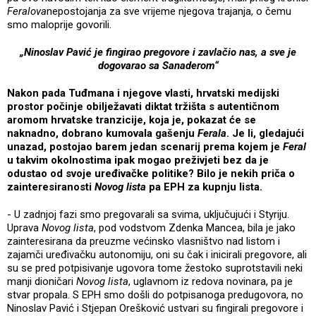
Feralova
nepostojanja za sve vrijeme njegova trajanja, o čemu
smo maloprije govorili.
„Ninoslav Pavić je fingirao pregovore i zavlačio nas, a sve je
dogovarao sa Sanaderom“
Nakon pada Tuđmana i njegove vlasti, hrvatski medijski
prostor počinje obilježavati diktat tržišta s autentičnom
aromom hrvatske tranzicije, koja je, pokazat će se
naknadno, dobrano kumovala gašenju
Ferala
. Je li, gledajući
unazad, postojao barem jedan scenarij prema kojem je
Feral
u takvim okolnostima ipak mogao preživjeti bez da je
odustao od svoje uređivačke politike? Bilo je nekih priča o
zainteresiranosti
Novog lista
pa EPH za kupnju lista.
- U zadnjoj fazi smo pregovarali sa svima, uključujući i Styriju.
Uprava
Novog lista
, pod vodstvom Zdenka Mancea, bila je jako
zainteresirana da preuzme većinsko vlasništvo nad listom i
zajamči uređivačku autonomiju, oni su čak i inicirali pregovore, ali
su se pred potpisivanje ugovora tome žestoko suprotstavili neki
manji dioničari
Novog lista
, uglavnom iz redova novinara, pa je
stvar propala. S EPH smo došli do potpisanoga predugovora, no
Ninoslav Pavić i Stjepan Orešković ustvari su fingirali pregovore i