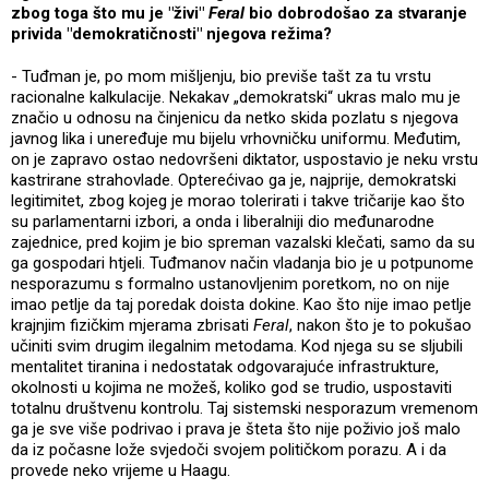
zbog toga što mu je "živi"
Feral
bio dobrodošao za stvaranje
privida "demokratičnosti" njegova režima?
- Tuđman je, po mom mišljenju, bio previše tašt za tu vrstu
racionalne kalkulacije. Nekakav „demokratski“ ukras malo mu je
značio u odnosu na činjenicu da netko skida pozlatu s njegova
javnog lika i uneređuje mu bijelu vrhovničku uniformu. Međutim,
on je zapravo ostao nedovršeni diktator, uspostavio je neku vrstu
kastrirane strahovlade. Opterećivao ga je, najprije, demokratski
legitimitet, zbog kojeg je morao tolerirati i takve tričarije kao što
su parlamentarni izbori, a onda i liberalniji dio međunarodne
zajednice, pred kojim je bio spreman vazalski klečati, samo da su
ga gospodari htjeli. Tuđmanov način vladanja bio je u potpunome
nesporazumu s formalno ustanovljenim poretkom, no on nije
imao petlje da taj poredak doista dokine. Kao što nije imao petlje
krajnjim fizičkim mjerama zbrisati
Feral
, nakon što je to pokušao
učiniti svim drugim ilegalnim metodama. Kod njega su se sljubili
mentalitet tiranina i nedostatak odgovarajuće infrastrukture,
okolnosti u kojima ne možeš, koliko god se trudio, uspostaviti
totalnu društvenu kontrolu. Taj sistemski nesporazum vremenom
ga je sve više podrivao i prava je šteta što nije poživio još malo
da iz počasne lože svjedoči svojem političkom porazu. A i da
provede neko vrijeme u Haagu.