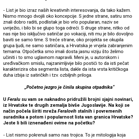
- List je bio izraz naših kreativnih interesovanja, da tako kažem.
Nismo mnogo dvojili oko koncepcije. S jedne strane, satiru smo
znali dobro raditi, podlistak je bio vrlo popularan, naziv se
uvriježio, i bilo bi se glupo toga odreći. S druge strane, nitko od
nas nije bio isključivo satiričar po vokaciji, niti mu je bilo dovoljno
baviti se samo time. S treće strane, oko projekta se okupila
grupa ljudi, ne samo satiričara, a Hrvatska je vrvjela zabranjenim
temama. Otpočetka smo imali dosta jasnu viziju što želimo
učiniti i to smo uglavnom napravili. Meni je, u autorskom i
uređivačkom smislu, najzanimljivije bilo postići to da isti pečat
karakterizira oba segmenta lista, dakle da ista vrsta kritičkoga
duha izbija iz satiričkih i tzv. ozbiljnih priloga.
„Početno jezgro je činila skupina otpadnika“
U
Feralu
su vam se naknadno pridružili brojni sjajni novinari,
iz Hrvatske te drugih zemalja bivše Jugoslavije. Na koji se
način počela širiti mreža
Feralovih
stalnih i povremenih
suradnika a potom i popularnost lista van granica Hrvatske?
Jeste li bili iznenađeni ovime na početku?
- List nismo pokrenuli samo nas trojica. To je mitologija koja