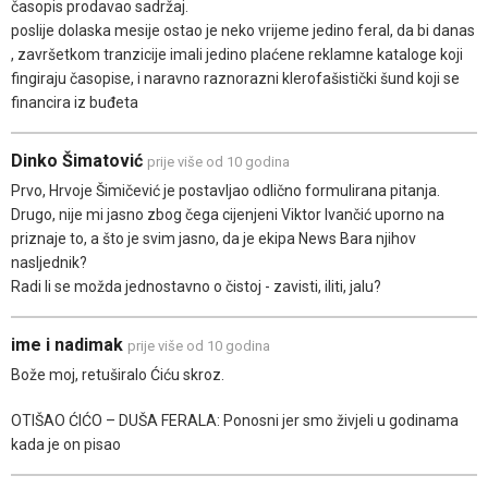
časopis prodavao sadržaj.
poslije dolaska mesije ostao je neko vrijeme jedino feral, da bi danas
, završetkom tranzicije imali jedino plaćene reklamne kataloge koji
fingiraju časopise, i naravno raznorazni klerofašistički šund koji se
financira iz buđeta
Dinko Šimatović
prije više od 10 godina
Prvo, Hrvoje Šimičević je postavljao odlično formulirana pitanja.
Drugo, nije mi jasno zbog čega cijenjeni Viktor Ivančić uporno na
priznaje to, a što je svim jasno, da je ekipa News Bara njihov
nasljednik?
Radi li se možda jednostavno o čistoj - zavisti, iliti, jalu?
ime i nadimak
prije više od 10 godina
Bože moj, retuširalo Ćiću skroz.
OTIŠAO ĆIĆO – DUŠA FERALA: Ponosni jer smo živjeli u godinama
kada je on pisao