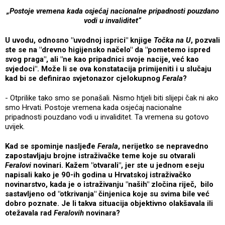
„Postoje vremena kada osjećaj nacionalne pripadnosti pouzdano
vodi u invaliditet“
U uvodu, odnosno "uvodnoj isprici" knjige
Točka na U
, pozvali
ste se na "drevno higijensko načelo" da "pometemo ispred
svog praga", ali "ne kao pripadnici svoje nacije, već kao
svjedoci". Može li se ova konstatacija primijeniti i u slučaju
kad bi se definirao svjetonazor cjelokupnog
Ferala
?
- Otprilike tako smo se ponašali. Nismo htjeli biti slijepi čak ni ako
smo Hrvati. Postoje vremena kada osjećaj nacionalne
pripadnosti pouzdano vodi u invaliditet. Ta vremena su gotovo
uvijek.
Kad se spominje nasljeđe
Ferala
, nerijetko se nepravedno
zapostavljaju brojne istraživačke teme koje su otvarali
Feralovi
novinari. Kažem "otvarali", jer ste u jednom eseju
napisali kako je 90-ih godina u Hrvatskoj istraživačko
novinarstvo, kada je o istraživanju "naših" zločina riječ, bilo
sastavljeno od "otkrivanja" činjenica koje su svima bile već
dobro poznate. Je li takva situacija objektivno olakšavala ili
otežavala rad
Feralovih
novinara?