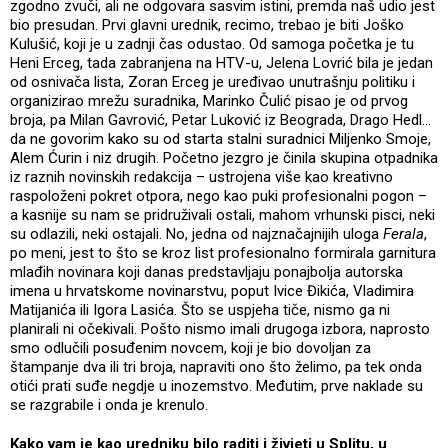
zgodno zvuči, ali ne odgovara sasvim istini, premda naš udio jest
bio presudan. Prvi glavni urednik, recimo, trebao je biti Joško
Kulušić, koji je u zadnji čas odustao. Od samoga početka je tu
Heni Erceg, tada zabranjena na HTV-u, Jelena Lovrić bila je jedan
od osnivača lista, Zoran Erceg je uređivao unutrašnju politiku i
organizirao mrežu suradnika, Marinko Čulić pisao je od prvog
broja, pa Milan Gavrović, Petar Luković iz Beograda, Drago Hedl…
da ne govorim kako su od starta stalni suradnici Miljenko Smoje,
Alem Ćurin i niz drugih. Početno jezgro je činila skupina otpadnika
iz raznih novinskih redakcija – ustrojena više kao kreativno
raspoloženi pokret otpora, nego kao puki profesionalni pogon –
a kasnije su nam se pridruživali ostali, mahom vrhunski pisci, neki
su odlazili, neki ostajali. No, jedna od najznačajnijih uloga
Ferala
,
po meni, jest to što se kroz list profesionalno formirala garnitura
mlađih novinara koji danas predstavljaju ponajbolja autorska
imena u hrvatskome novinarstvu, poput Ivice Đikića, Vladimira
Matijanića ili Igora Lasića. Što se uspjeha tiče, nismo ga ni
planirali ni očekivali. Pošto nismo imali drugoga izbora, naprosto
smo odlučili posuđenim novcem, koji je bio dovoljan za
štampanje dva ili tri broja, napraviti ono što želimo, pa tek onda
otići prati suđe negdje u inozemstvo. Međutim, prve naklade su
se razgrabile i onda je krenulo.
Kako vam je kao uredniku bilo raditi i živjeti u Splitu, u