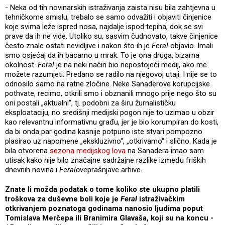
- Neka od tih novinarskih istraživanja zaista nisu bila zahtjevna u
tehničkome smislu, trebalo se samo odvažiti i objaviti činjenice
koje svima leže ispred nosa, najdalje ispod tepiha, dok se svi
prave da ih ne vide. Utoliko su, sasvim čudnovato, takve činjenice
često znale ostati nevidljive i nakon što ih je
Feral
objavio. Imali
smo osjećaj da ih bacamo u mrak. To je ona druga, bizarna
okolnost.
Feral
je na neki način bio nepostojeći medij, ako me
možete razumjeti. Predano se radilo na njegovoj utaji. I nije se to
odnosilo samo na ratne zločine. Neke Sanaderove korupcijske
pothvate, recimo, otkrili smo i obznanili mnogo prije nego što su
oni postali „aktualni“, tj. podobni za širu žurnalističku
eksploataciju, no središnji medijski pogon nije to uzimao u obzir
kao relevantnu informativnu građu, jer je bio korumpiran do kosti,
da bi onda par godina kasnije potpuno iste stvari pompozno
plasirao uz napomene „ekskluzivno“, „otkrivamo“ i slično. Kada je
bila otvorena
sezona medijskog lova
na Sanadera imao sam
utisak kako nije bilo značajne sadržajne razlike između friških
dnevnih novina i
Feralove
prašnjave arhive.
Znate li možda podatak o tome koliko ste ukupno platili
troškova za duševne boli koje je
Feral
istraživačkim
otkrivanjem poznatoga godinama nanosio ljudima poput
Tomislava Merčepa ili Branimira Glavaša, koji su na koncu -