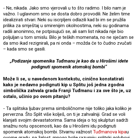
- Ne, nikada. Jako smo vjerovali u to što radimo. I bilo nam je
važno. I uglavnom smo se dosta dobro provodili. Ne želim time
idealizirati stvari. Neki su iscrpljeni odlazili kad bi im se pružila
prilika za smještaj u smirenijim okolnostima, neki su godinama
radili anonimno, ne potpisujući se, ali sam list nikada nije bio
poljuljan u tom smislu. Bilo je teških momenata, no ne sjećam se
da smo ikad rezignirali, pa ni onda – možda će to čudno zvučati
– kada smo se gasili.
„Podizanje spomenika Tuđmanu je kao da u Hirošimi idete
podignuti spomenik atomskoj bombi“
Može li se, u navedenom kontekstu, cinično konstatirati
kako je nedavno podignuti kip u Splitu još jedna zgodna
simbolička zahvala grada Franji Tuđmanu i za sve što je, uz
ostalo, učinio po ovom pitanju?
- Ta splitska ljubav prema simboličnome nije toliko jaka koliko je
perverzna. Što Split više kolješ, on ti je zahvalniji. Grad se voli
klanjati svojim devastatorima. Sama ideja o toj skulpturi sadrži
snažnu notu opscenosti, kao da u Hirošimi idu podignuti
spomenik atomskoj bombi. Stvarnu važnost
Tuđmanova kipa
u
ovome gradu, na žalost, mnogo bolje razumiju splitski golubovi