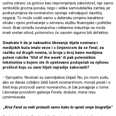
uzima zdravo za gotovo kao nepromjenjiva zakonitost, nije samo
simbolički grozna poruka, nego i velika samoubilačka zamka, jer
podrazumijeva da novinarstvo opstaje zahvaljujući vlastitoj
negaciji. To može voditi samo u dubinsku izmjenu karaktera
struke i njeno pretvaranje u servisnu službu financijske i političke
moći. Brak između novinarstva i reklamne industrije ne može
imati sretan ishod, potomstvo će sasvim sigurno biti defektno.
Smatrate li da je naknadno likovanje dijela novinara i
medijskih kuća imalo veze i s činjenicom da se
Feral
, za
razliku od drugih novina, iz broja u broj bavio medijima
putem rubrike "Shit of the week" ili pak polemičkim
tekstovima u kojem ste ih opetovano podsjećali na njihovu
prošlost koju su sami htjeli najradije zaboraviti?
- Vjerojatno. Novinari su samoljubiva čeljad. No, po mom sudu,
ako se danas ozbiljno želiš baviti novinarstvom, moraš pisati i o
šteti koju proizvodi samo novinarstvo, ili čak ponajprije o tome.
Likovanja povodom gašenja
Ferala
, doduše, mene nisu
uznemiravala.
„Kroz Feral su neki prolazili samo kako bi oprali svoje biografije“