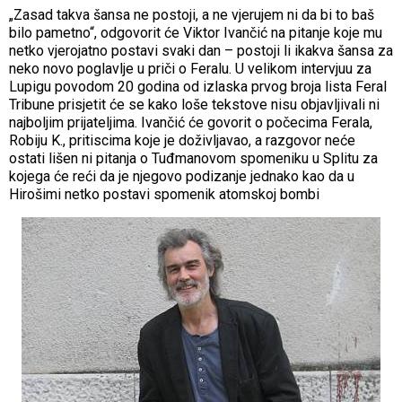
„Zasad takva šansa ne postoji, a ne vjerujem ni da bi to baš
bilo pametno“, odgovorit će Viktor Ivančić na pitanje koje mu
netko vjerojatno postavi svaki dan – postoji li ikakva šansa za
neko novo poglavlje u priči o Feralu. U velikom intervjuu za
Lupigu povodom 20 godina od izlaska prvog broja lista Feral
Tribune prisjetit će se kako loše tekstove nisu objavljivali ni
najboljim prijateljima. Ivančić će govorit o počecima Ferala,
Robiju K., pritiscima koje je doživljavao, a razgovor neće
ostati lišen ni pitanja o Tuđmanovom spomeniku u Splitu za
kojega će reći da je njegovo podizanje jednako kao da u
Hirošimi netko postavi spomenik atomskoj bombi