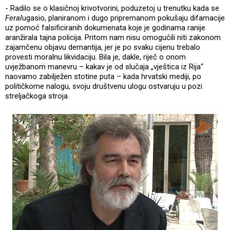
- Radilo se o klasičnoj krivotvorini, poduzetoj u trenutku kada se
Feral
ugasio, planiranom i dugo pripremanom pokušaju difamacije
uz pomoć falsificiranih dokumenata koje je godinama ranije
aranžirala tajna policija. Pritom nam nisu omogućili niti zakonom
zajamčenu objavu demantija, jer je po svaku cijenu trebalo
provesti moralnu likvidaciju. Bila je, dakle, riječ o onom
uvježbanom manevru – kakav je od slučaja „vještica iz Rija“
naovamo zabilježen stotine puta – kada hrvatski mediji, po
političkome nalogu, svoju društvenu ulogu ostvaruju u pozi
streljačkoga stroja.