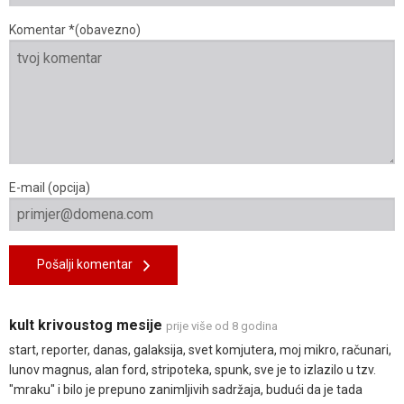
Komentar *(obavezno)
E-mail (opcija)
Pošalji komentar
kult krivoustog mesije
prije više od 8 godina
start, reporter, danas, galaksija, svet komjutera, moj mikro, računari,
lunov magnus, alan ford, stripoteka, spunk, sve je to izlazilo u tzv.
"mraku" i bilo je prepuno zanimljivih sadržaja, budući da je tada