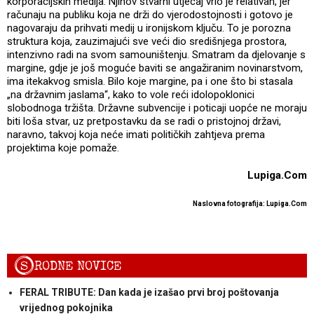
korporacijskih medija. Njihov stvarni utjecaj vrlo je relativan, jer
računaju na publiku koja ne drži do vjerodostojnosti i gotovo je
nagovaraju da prihvati medij u ironijskom ključu. To je porozna
struktura koja, zauzimajući sve veći dio središnjega prostora,
intenzivno radi na svom samouništenju. Smatram da djelovanje s
margine, gdje je još moguće baviti se angažiranim novinarstvom,
ima itekakvog smisla. Bilo koje margine, pa i one što bi stasala
„na državnim jaslama“, kako to vole reći idolopoklonici
slobodnoga tržišta. Državne subvencije i poticaji uopće ne moraju
biti loša stvar, uz pretpostavku da se radi o pristojnoj državi,
naravno, takvoj koja neće imati političkih zahtjeva prema
projektima koje pomaže.
Lupiga.Com
Naslovna fotografija: Lupiga.Com
S
RODNE NOVICE
FERAL TRIBUTE: Dan kada je izašao prvi broj poštovanja
vrijednog pokojnika