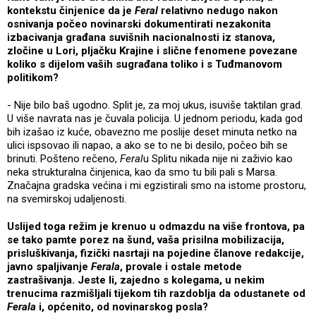
kontekstu činjenice da je
Feral
relativno nedugo nakon
osnivanja počeo novinarski dokumentirati nezakonita
izbacivanja građana suvišnih nacionalnosti iz stanova,
zločine u Lori, pljačku Krajine i slične fenomene povezane
koliko s dijelom vaših sugrađana toliko i s Tuđmanovom
politikom?
- Nije bilo baš ugodno. Split je, za moj ukus, isuviše taktilan grad.
U više navrata nas je čuvala policija. U jednom periodu, kada god
bih izašao iz kuće, obavezno me poslije deset minuta netko na
ulici ispsovao ili napao, a ako se to ne bi desilo, počeo bih se
brinuti. Pošteno rečeno,
Feral
u Splitu nikada nije ni zaživio kao
neka strukturalna činjenica, kao da smo tu bili pali s Marsa.
Značajna gradska većina i mi egzistirali smo na istome prostoru,
na svemirskoj udaljenosti.
Uslijed toga režim je krenuo u odmazdu na više frontova, pa
se tako pamte porez na šund, vaša prisilna mobilizacija,
prisluškivanja, fizički nasrtaji na pojedine članove redakcije,
javno spaljivanje
Ferala
, provale i ostale metode
zastrašivanja. Jeste li, zajedno s kolegama, u nekim
trenucima razmišljali tijekom tih razdoblja da odustanete od
Ferala
i, općenito, od novinarskog posla?