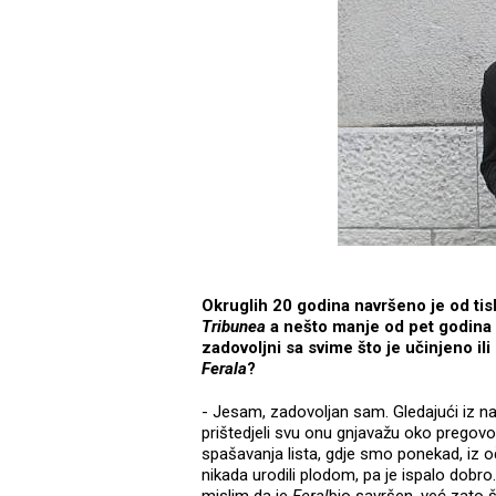
Okruglih 20 godina navršeno je od ti
Tribunea
a nešto manje od pet godina o
zadovoljni sa svime što je učinjeno il
Ferala
?
- Jesam, zadovoljan sam. Gledajući iz na
prištedjeli svu onu gnjavažu oko prego
spašavanja lista, gdje smo ponekad, iz oč
nikada urodili plodom, pa je ispalo dobro