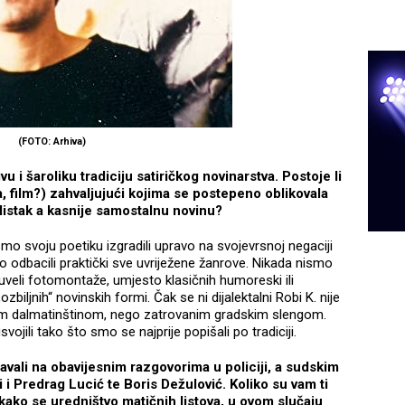
(FOTO: Arhiva)
vu i šaroliku tradiciju satiričkog novinarstva. Postoje li
ba, film?) zahvaljujući kojima se postepeno oblikovala
odlistak a kasnije samostalnu novinu?
i smo svoju poetiku izgradili upravo na svojevrsnoj negaciji
o odbacili praktički sve uvriježene žanrove. Nikada nismo
 uveli fotomontaže, umjesto klasičnih humoreski ili
zbiljnih“ novinskih formi. Čak se ni dijalektalni Robi K. nije
om dalmatinštinom, nego zatrovanim gradskim slengom.
vojili tako što smo se najprije popišali po tradiciji.
avali na obavijesnim razgovorima u policiji, a sudskim
i Predrag Lucić te Boris Dežulović. Koliko su vam ti
i kako se uredništvo matičnih listova, u ovom slučaju