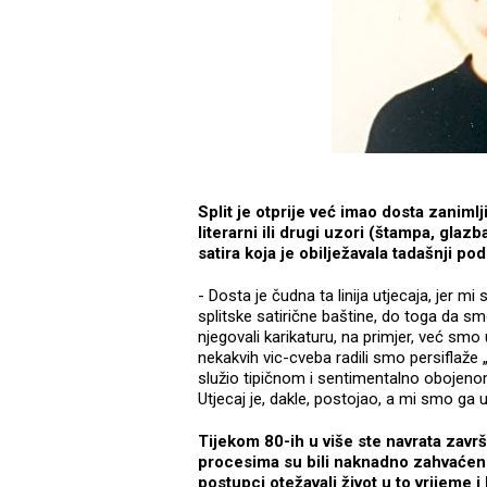
Split je otprije već imao dosta zanimlji
literarni ili drugi uzori (štampa, glaz
satira koja je obilježavala tadašnji p
- Dosta je čudna ta linija utjecaja, jer m
splitske satirične baštine, do toga da sm
njegovali karikaturu, na primjer, već smo
nekakvih vic-cveba radili smo persiflaže „o
služio tipičnom i sentimentalno obojen
Utjecaj je, dakle, postojao, a mi smo ga us
Tijekom 80-ih u više ste navrata završ
procesima su bili naknadno zahvaćeni 
postupci otežavali život u to vrijeme 