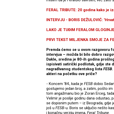
mislim da je
Feral
bio savršen, već zato 
FERAL TRIBUTE: 20 godina kako je iza
INTERVJU - BORIS DEŽULOVIĆ: 'Hrvatsk
LAKO JE TUĐIM FERALOM GLOGINJE MLA
PRVI TEKST MILJENKA SMOJE ZA FERA
Premda ćemo se u ovom razgovoru foku
intervjua – možda bi bilo dobro razgo
Dakle, sredina je 80-ih godina prošlog
ispisivati satirički podlistak, gdje st
nagrađivanog studentskog lista
FESB
.
akteri na početku ove priče?
- Koncem '84., kada je
FESB
dobio Sedam 
gostujemo jedan broj, a zatim, pošto im s
tom angažmanu bio je Zoran Erceg, tada
Velimir je poslije godinu dana odustao,
se dopisnim putem – iz Beograda, gdje je
još u
FESB
-u. Boris se uključio nešto kas
i konačnu verziju imena,
Feral Tribune
.