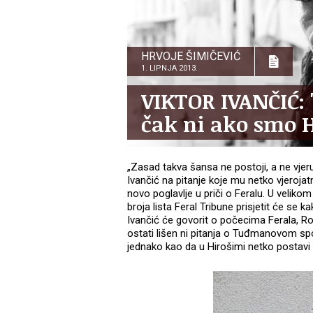
HRVOJE ŠIMIČEVIĆ
1. LIPNJA 2013.
VIKTOR IVANČIĆ: '
čak ni ako smo H
„Zasad takva šansa ne postoji, a ne vjeru
Ivančić na pitanje koje mu netko vjerojat
novo poglavlje u priči o Feralu. U velik
broja lista Feral Tribune prisjetit će se ka
Ivančić će govorit o počecima Ferala, Rob
ostati lišen ni pitanja o Tuđmanovom spo
jednako kao da u Hirošimi netko postav