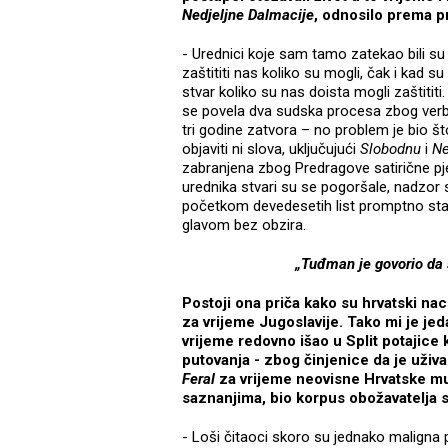
Nedjeljne Dalmacije
, odnosilo prema pr
- Urednici koje sam tamo zatekao bili su vrl
zaštititi nas koliko su mogli, čak i kad su
stvar koliko su nas doista mogli zaštititi
se povela dva sudska procesa zbog verba
tri godine zatvora – no problem je bio št
objaviti ni slova, uključujući
Slobodnu
i
Ne
zabranjena zbog Predragove satirične p
urednika stvari su se pogoršale, nadzor se
početkom devedesetih list promptno stav
glavom bez obzira.
„Tuđman je govorio da s
Postoji ona priča kako su hrvatski naci
za vrijeme Jugoslavije. Tako mi je jed
vrijeme redovno išao u Split potajice
putovanja - zbog činjenice da je uživa
Feral
za vrijeme neovisne Hrvatske mu 
saznanjima, bio korpus obožavatelja sa
- Loši čitaoci skoro su jednako maligna 