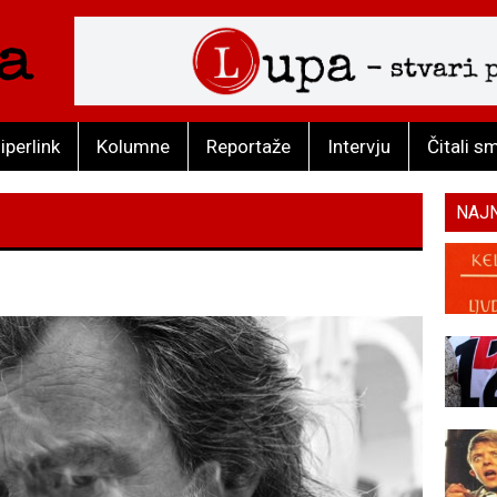
iperlink
Kolumne
Reportaže
Intervju
Čitali s
NAJ