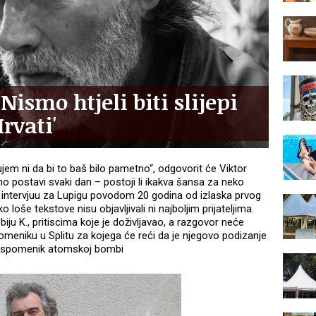
Nismo htjeli biti slijepi
rvati'
jem ni da bi to baš bilo pametno“, odgovorit će Viktor
no postavi svaki dan – postoji li ikakva šansa za neko
om intervjuu za Lupigu povodom 20 godina od izlaska prvog
ko loše tekstove nisu objavljivali ni najboljim prijateljima.
iju K., pritiscima koje je doživljavao, a razgovor neće
meniku u Splitu za kojega će reći da je njegovo podizanje
i spomenik atomskoj bombi