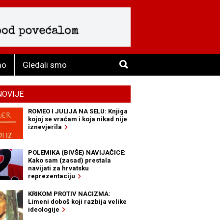
mo
Gledali smo
NOVIJE
ROMEO I JULIJA NA SELU: Knjiga
kojoj se vraćam i koja nikad nije
iznevjerila
POLEMIKA (BIVŠE) NAVIJAČICE:
Kako sam (zasad) prestala
navijati za hrvatsku
reprezentaciju
KRIKOM PROTIV NACIZMA:
Limeni doboš koji razbija velike
ideologije