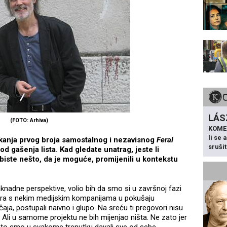
LÁS
(FOTO: Arhiva)
KOME
li se
skanja prvog broja samostalnog i nezavisnog
Feral
sruši
d gašenja lista. Kad gledate unatrag, jeste li
i biste nešto, da je moguće, promijenili u kontekstu
knadne perspektive, volio bih da smo si u završnoj fazi
vora s nekim medijskim kompanijama u pokušaju
aja, postupali naivno i glupo. Na sreću ti pregovori nisu
. Ali u samome projektu ne bih mijenjao ništa. Ne zato jer