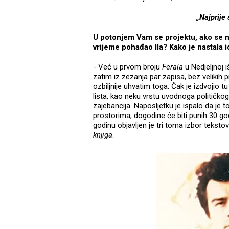
„Najprije 
U potonjem Vam se projektu, ako se ne 
vrijeme pohađao IIa? Kako je nastala i
- Već u prvom broju
Ferala
u Nedjeljnoj 
zatim iz zezanja par zapisa, bez velikih 
ozbiljnije uhvatim toga. Čak je izdvojio tu
lista, kao neku vrstu uvodnoga političkog
zajebancija. Naposljetku je ispalo da je
prostorima, dogodine će biti punih 30 god
godinu objavljen je tri toma izbor tekstov
knjiga
.