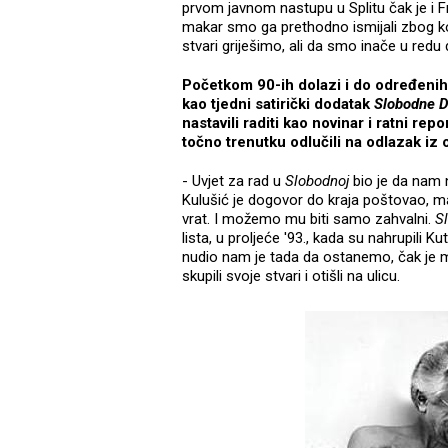
prvom javnom nastupu u Splitu čak je i
makar smo ga prethodno ismijali zbog kor
stvari griješimo, ali da smo inače u redu d
Početkom 90-ih dolazi i do određenih
kao tjedni satirički dodatak
Slobodne D
nastavili raditi kao novinar i ratni rep
točno trenutku odlučili na odlazak iz 
- Uvjet za rad u
Slobodnoj
bio je da nam n
Kulušić je dogovor do kraja poštovao, 
vrat. I možemo mu biti samo zahvalni.
S
lista, u proljeće '93., kada su nahrupili Ku
nudio nam je tada da ostanemo, čak je 
skupili svoje stvari i otišli na ulicu.