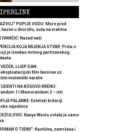
IPERLINK
AZVOJ“ POPIJE VODU: More pred
 bazen u dvorištu, suša na vratima
 IVANČIĆ: Nazad naši
ENCIJA KOJA MIJENJA STVAR: Priča o
koji je izvukao mrtvog partizanskog
danta
 VEČER, LIJEP DAN:
ksploatacijski film lansiran uz
ični mučenički narativ
TUDENTI NA KOSOVO KRENU:
ndum 1 i Memorandum 2 – isti
FIJA PALANKE: Estetski kriteriji
nske zajednice
DEŽULOVIĆ: Kanye Westu ostala je samo
ka
ROMAN O TIŠINI“: Kaotična, zamršena i