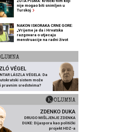
ŽUTA PISMA: Kritički film koji
nije mogao biti snimljen u
Turskoj
NAKON ISKORAKA CRNE GORE:
„Vrijeme je da i Hrvatska
razgovara o utjecaju
menstruacije na radni život
žena“
KOLUMNA
ZLÓ VÉGEL
NTAR LÁSZLA VÉGELA: Da
 autokratski sistem može
ti pravnim sredstvima?
KOLUMNA
ZDENKO DUKA
DRUGO MIŠLJENJE ZDENKA
DUKE: Dijaspora kao politički
projekt HDZ-a