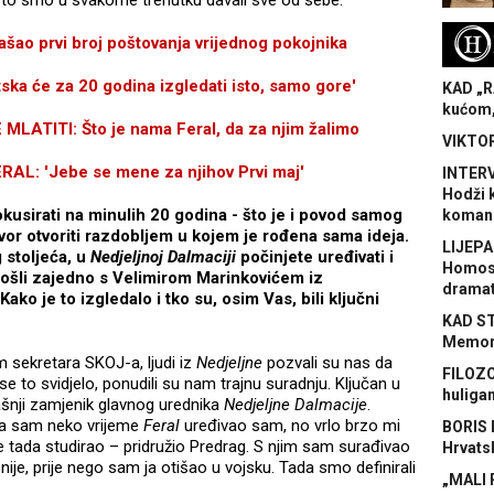
što smo u svakome trenutku davali sve od sebe.
H
šao prvi broj poštovanja vrijednog pokojnika
a će za 20 godina izgledati isto, samo gore'
KAD „R
kućom,
TITI: Što je nama Feral, da za njim žalimo
VIKTOR
L: 'Jebe se mene za njihov Prvi maj'
INTERV
Hodži 
sirati na minulih 20 godina - što je i povod samog
koman
vor otvoriti razdobljem u kojem je rođena sama ideja.
LIJEPA
 stoljeća, u
Nedjeljnoj Dalmaciji
počinjete uređivati i
Homose
e došli zajedno s Velimirom Marinkovićem iz
dramat
 Kako je to izgledalo i tko su, osim Vas, bili ključni
KAD S
Memora
sekretara SKOJ-a, ljudi iz
Nedjeljne
pozvali su nas da
FILOZO
e to svidjelo, ponudili su nam trajnu suradnju. Ključan u
huliga
šnji zamjenik glavnog urednika
Nedjeljne Dalmacije
.
 pa sam neko vrijeme
Feral
uređivao sam, no vrlo brzo mi
BORIS 
 tada studirao – pridružio Predrag. S njim sam surađivao
Hrvats
nije, prije nego sam ja otišao u vojsku. Tada smo definirali
„MALI 