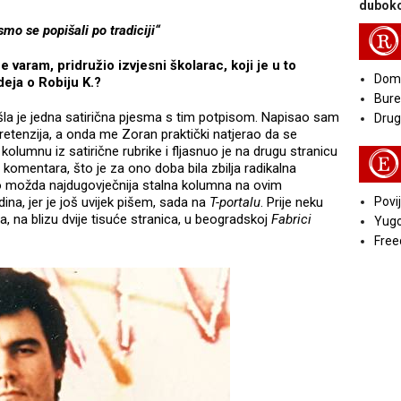
duboko
smo se popišali po tradiciji“
R
varam, pridružio izvjesni školarac, koji je u to
Doma
deja o Robiju K.?
Bure
išla je jedna satirična pjesma s tim potpisom. Napisao sam
Druga
pretenzija, a onda me Zoran praktički natjerao da se
 kolumnu iz satirične rubrike i fljasnuo je na drugu stranicu
E
 komentara, što je za ono doba bila zbilja radikalna
 to možda najdugovječnija stalna kolumna na ovim
ina, jer je još uvijek pišem, sada na
T-portalu
. Prije neku
Povij
a, na blizu dvije tisuće stranica, u beogradskoj
Fabrici
Yugo
Free