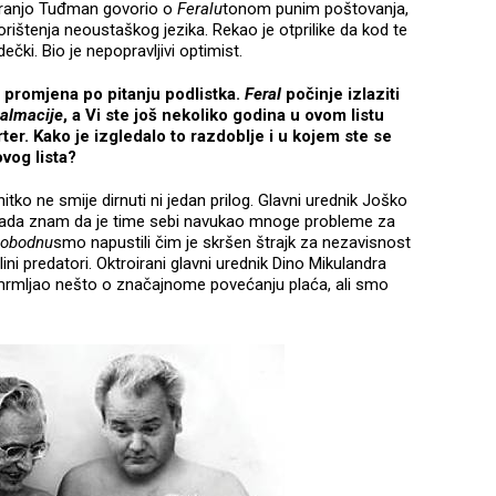
 Franjo Tuđman govorio o
Feralu
tonom punim poštovanja,
ištenja neoustaškog jezika. Rekao je otprilike da kod te
ečki. Bio je nepopravljivi optimist.
 promjena po pitanju podlistka.
Feral
počinje izlaziti
almacije
, a Vi ste još nekoliko godina u ovom listu
orter. Kako je izgledalo to razdoblje i u kojem ste se
ovog lista?
itko ne smije dirnuti ni jedan prilog. Glavni urednik Joško
mada znam da je time sebi navukao mnoge probleme za
lobodnu
smo napustili čim je skršen štrajk za nezavisnost
tlini predatori. Oktroirani glavni urednik Dino Mikulandra
mrmljao nešto o značajnome povećanju plaća, ali smo