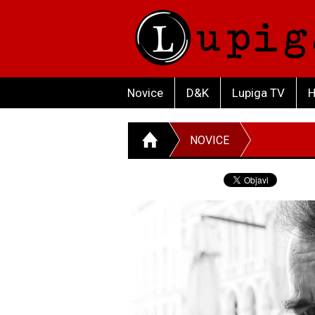
Novice
D&K
Lupiga TV
H
NOVICE