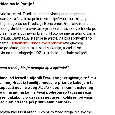
itiscima iz Partije?
o korektni. Trudili su se eskivirati partijske pritiske i
 sami završavali na policijskim isljeđivanjima. Druga je
. Prije nego su se Predrag i Boris pridružili protiv mene su
lnog delikta – u svakome je državno tužilaštvo tražilo po
o se niste mogli javno braniti. Nitko se nije usudio o tome
djeljnu Dalmaciju
. Kasnije je
Nedjeljna
bila i privremeno
jesme.
Dolaskom Krunoslava Kljakovića
za glavnog
 pooštrio, cenzura je bila izraženija, a kad je on
io na raspolaganje HDZ-u, trebalo je odatle pobjeći
mo u redu, bio je nepopravljivi optimist“
onalisti izrazito cijenili
Feral
zbog izrugivanja režimu
an moj Hrvat iz familije nedavno priznao kako je u to
 kupovati novine zbog
Ferala
- pod izlikom poslovnog
o u načinu na koji je
Feral
podjebavao tadašnji režim.
je, dakako, bio užasan i nečuven. Koliki je, po vašim
činjen od tada još prikrivenih patriota?
pojava kao i loši autori. Tko bi im znao broja. Na svome