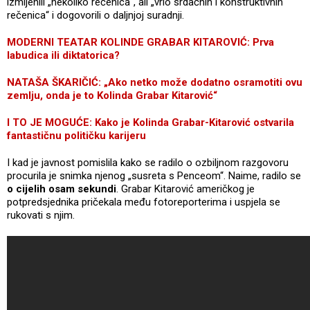
izmijenili „nekoliko rečenica“, ali „vrlo srdačnih i konstruktivnih
rečenica“ i dogovorili o daljnjoj suradnji.
MODERNI TEATAR KOLINDE GRABAR KITAROVIĆ: Prva
labudica ili diktatorica?
NATAŠA ŠKARIČIĆ: „Ako netko može dodatno osramotiti ovu
zemlju, onda je to Kolinda Grabar Kitarović“
I TO JE MOGUĆE: Kako je Kolinda Grabar-Kitarović ostvarila
fantastičnu političku karijeru
I kad je javnost pomislila kako se radilo o ozbiljnom razgovoru
procurila je snimka njenog „susreta s Penceom“. Naime, radilo se
o cijelih osam sekundi
. Grabar Kitarović američkog je
potpredsjednika pričekala među fotoreporterima i uspjela se
rukovati s njim.