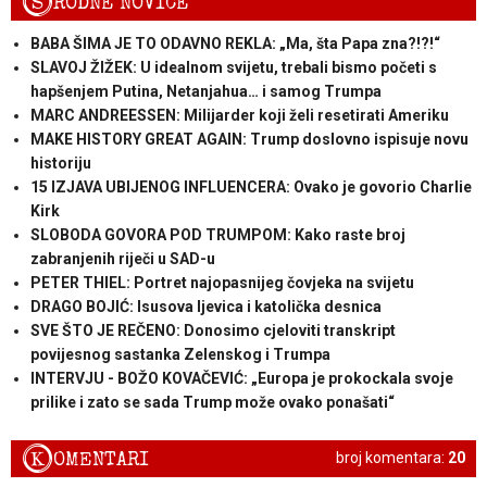
S
RODNE NOVICE
BABA ŠIMA JE TO ODAVNO REKLA: „Ma, šta Papa zna?!?!“
SLAVOJ ŽIŽEK: U idealnom svijetu, trebali bismo početi s
hapšenjem Putina, Netanjahua… i samog Trumpa
MARC ANDREESSEN: Milijarder koji želi resetirati Ameriku
MAKE HISTORY GREAT AGAIN: Trump doslovno ispisuje novu
historiju
15 IZJAVA UBIJENOG INFLUENCERA: Ovako je govorio Charlie
Kirk
SLOBODA GOVORA POD TRUMPOM: Kako raste broj
zabranjenih riječi u SAD-u
PETER THIEL: Portret najopasnijeg čovjeka na svijetu
DRAGO BOJIĆ: ​Isusova ljevica i katolička desnica
SVE ŠTO JE REČENO: Donosimo cjeloviti transkript
povijesnog sastanka Zelenskog i Trumpa
INTERVJU - BOŽO KOVAČEVIĆ: „Europa je prokockala svoje
prilike i zato se sada Trump može ovako ponašati“
K
OMENTARI
broj komentara:
20