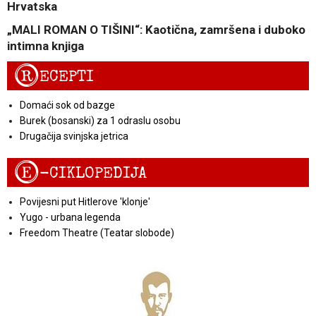
Hrvatska
„MALI ROMAN O TIŠINI“: Kaotična, zamršena i duboko
intimna knjiga
R
ECEPTI
Domaći sok od bazge
Burek (bosanski) za 1 odraslu osobu
Drugačija svinjska jetrica
E
-CIKLOPEDIJA
Povijesni put Hitlerove 'klonje'
Yugo - urbana legenda
Freedom Theatre (Teatar slobode)