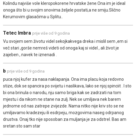
Kolindu najviše vole kleropokorene hrvatske žene.Ona im je ideal
onoga što bi u svojim snovima željele postati,a ne smiju.Slično
Kerumovim glasačima u Splitu..
Tetec Imbra
prije više od 9 godina
Vu svojem sem životu videl sekojkakvega dreka i mislil sem ,em si
več stari ,gorše nemreš videti od onoga kaj si videl , ali život je
zajeben , navek te iznenadi .
b
prije više od 9 godina
puca njoj kufer za nasa naklapanja. Ona ima placu koja redovno
stize, dok se spancira po svijetu i naslikava, lako se njoj spinciit . I sto
bi ona brinula o narodu, nju samo briga kak se zadrzati na tom
mjestu i da nikom ne stane na zulj. Nek se umiljava nek barem
jednome od nas zatrepe zvijezde. Nama nitko nije kriv sto se ne
umiljavamo kradezeju ili esdrpeju, mozgovima naseg odrpanog
drustva. Onaj tko nije sposoban za muljanja je za odstrel. Bas am
sretan sto sam star