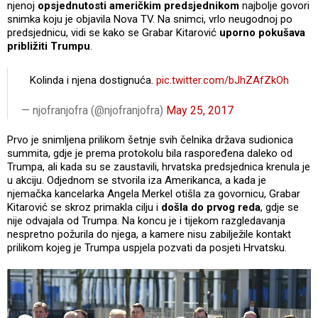
njenoj
opsjednutosti američkim predsjednikom
najbolje govori
snimka koju je objavila Nova TV. Na snimci, vrlo neugodnoj po
predsjednicu, vidi se kako se Grabar Kitarović
uporno pokušava
približiti Trumpu
.
Kolinda i njena dostignuća.
pic.twitter.com/bJhZAfZkOh
— njofranjofra (@njofranjofra)
May 25, 2017
Prvo je snimljena prilikom šetnje svih čelnika država sudionica
summita, gdje je prema protokolu bila raspoređena daleko od
Trumpa, ali kada su se zaustavili, hrvatska predsjednica krenula je
u akciju. Odjednom se stvorila iza Amerikanca, a kada je
njemačka kancelarka Angela Merkel otišla za govornicu, Grabar
Kitarović se skroz primakla cilju i
došla do prvog reda
, gdje se
nije odvajala od Trumpa. Na koncu je i tijekom razgledavanja
nespretno požurila do njega, a kamere nisu zabilježile kontakt
prilikom kojeg je Trumpa uspjela pozvati da posjeti Hrvatsku.