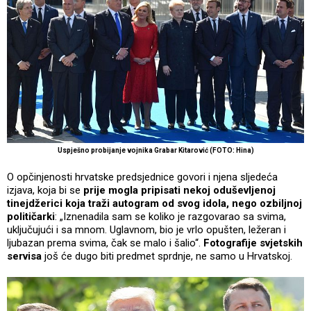
Uspješno probijanje vojnika Grabar Kitarović (FOTO: Hina)
O opčinjenosti hrvatske predsjednice govori i njena sljedeća
izjava, koja bi se
prije mogla pripisati nekoj oduševljenoj
tinejdžerici koja traži autogram od svog idola, nego ozbiljnoj
političarki
: „Iznenadila sam se koliko je razgovarao sa svima,
uključujući i sa mnom. Uglavnom, bio je vrlo opušten, ležeran i
ljubazan prema svima, čak se malo i šalio“.
Fotografije svjetskih
servisa
još će dugo biti predmet sprdnje, ne samo u Hrvatskoj.