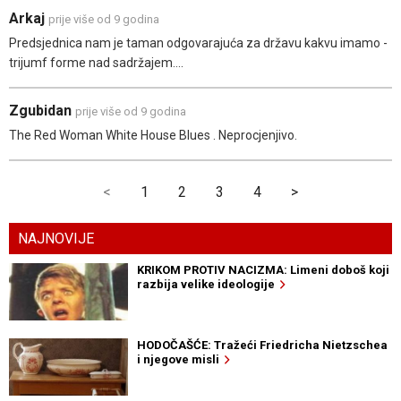
Arkaj
prije više od 9 godina
Predsjednica nam je taman odgovarajuća za državu kakvu imamo -
trijumf forme nad sadržajem....
Zgubidan
prije više od 9 godina
The Red Woman White House Blues . Neprocjenjivo.
<
1
2
3
4
>
NAJNOVIJE
KRIKOM PROTIV NACIZMA: Limeni doboš koji
razbija velike ideologije
HODOČAŠĆE: Tražeći Friedricha Nietzschea
i njegove misli