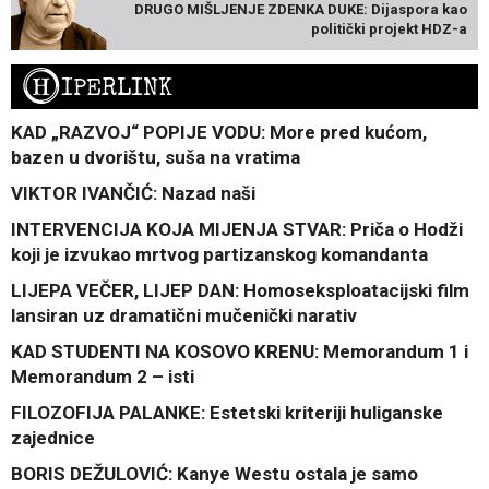
DRUGO MIŠLJENJE ZDENKA DUKE: Dijaspora kao
politički projekt HDZ-a
H
IPERLINK
KAD „RAZVOJ“ POPIJE VODU: More pred kućom,
bazen u dvorištu, suša na vratima
VIKTOR IVANČIĆ: Nazad naši
INTERVENCIJA KOJA MIJENJA STVAR: Priča o Hodži
koji je izvukao mrtvog partizanskog komandanta
LIJEPA VEČER, LIJEP DAN: Homoseksploatacijski film
lansiran uz dramatični mučenički narativ
KAD STUDENTI NA KOSOVO KRENU: Memorandum 1 i
Memorandum 2 – isti
FILOZOFIJA PALANKE: Estetski kriteriji huliganske
zajednice
BORIS DEŽULOVIĆ: Kanye Westu ostala je samo