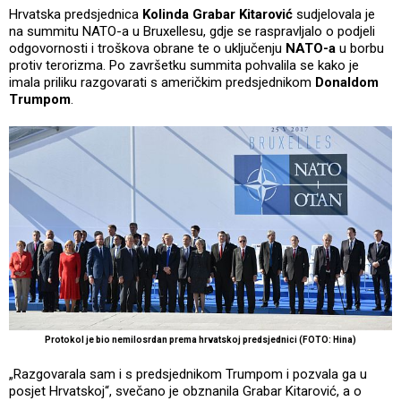
Hrvatska predsjednica
Kolinda Grabar Kitarović
sudjelovala je
na summitu NATO-a u Bruxellesu, gdje se raspravljalo o podjeli
odgovornosti i troškova obrane te o uključenju
NATO-a
u borbu
protiv terorizma. Po završetku summita pohvalila se kako je
imala priliku razgovarati s američkim predsjednikom
Donaldom
Trumpom
.
Protokol je bio nemilosrdan prema hrvatskoj predsjednici (FOTO: Hina)
„Razgovarala sam i s predsjednikom Trumpom i pozvala ga u
posjet Hrvatskoj“, svečano je obznanila Grabar Kitarović, a o