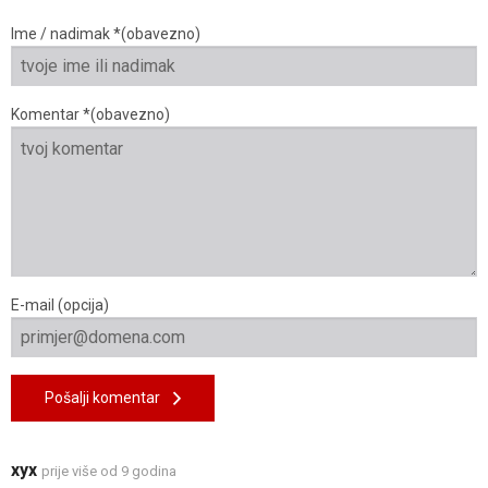
Ime / nadimak *(obavezno)
Komentar *(obavezno)
E-mail (opcija)
Pošalji komentar
xyx
prije više od 9 godina