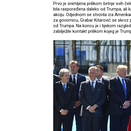
Prvo je snimljena prilikom šetnje svih č
bila raspoređena daleko od Trumpa, ali ka
akciju. Odjednom se stvorila iza Amerika
za govornicu, Grabar Kitarović se skroz p
od Trumpa. Na koncu je i tijekom razgle
zabilježile kontakt prilikom kojeg je Tru