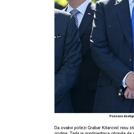
Ponosno dostign
Da ovakvi potezi Grabar Kitarović nisu str
godine. Tada je predsjednica objavila d