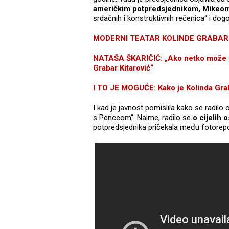
američkim potpredsjednikom, Mike
srdačnih i konstruktivnih rečenica“ i dogov
MODERNI TEATAR KOLINDE GRABAR KITA
NATAŠA ŠKARIČIĆ: „Ako netko može do
Grabar Kitarović“
I TO JE MOGUĆE: Kako je Kolinda Grabar
I kad je javnost pomislila kako se radilo
s Penceom“. Naime, radilo se
o cijelih 
potpredsjednika pričekala među fotorepor