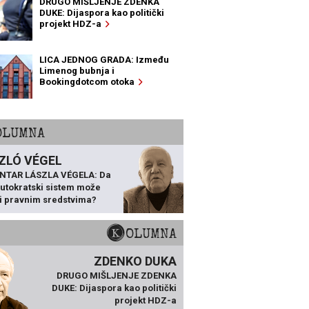
DRUGO MIŠLJENJE ZDENKA
DUKE: Dijaspora kao politički
projekt HDZ-a
LICA JEDNOG GRADA: Između
Limenog bubnja i
Bookingdotcom otoka
KOLUMNA
ZLÓ VÉGEL
NTAR LÁSZLA VÉGELA: Da
 autokratski sistem može
ti pravnim sredstvima?
KOLUMNA
ZDENKO DUKA
DRUGO MIŠLJENJE ZDENKA
DUKE: Dijaspora kao politički
projekt HDZ-a