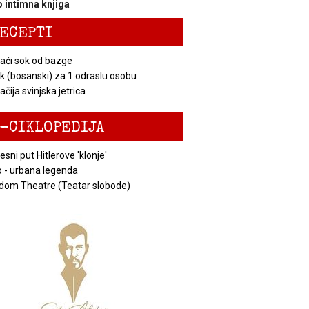
 intimna knjiga
ECEPTI
ći sok od bazge
k (bosanski) za 1 odraslu osobu
čija svinjska jetrica
-CIKLOPEDIJA
esni put Hitlerove 'klonje'
 - urbana legenda
dom Theatre (Teatar slobode)