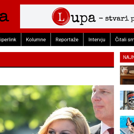
iperlink
Kolumne
Reportaže
Intervju
Čitali s
NAJ