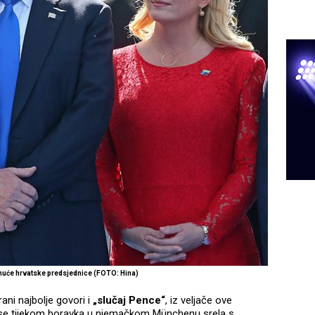
uće hrvatske predsjednice (FOTO: Hina)
ani najbolje govori i
„slučaj Pence“
, iz veljače ove
a se tijekom boravka u njemačkom Münchenu srela s