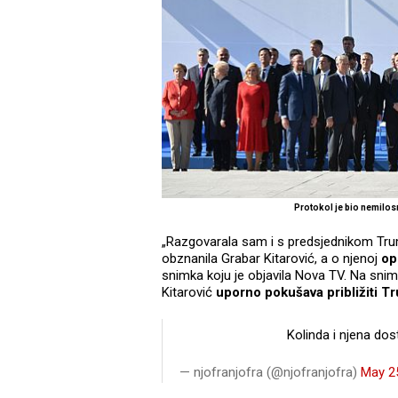
Protokol je bio nemilos
„Razgovarala sam i s predsjednikom Tru
obznanila Grabar Kitarović, a o njenoj
op
snimka koju je objavila Nova TV. Na snim
Kitarović
uporno pokušava približiti 
Kolinda i njena do
— njofranjofra (@njofranjofra)
May 2