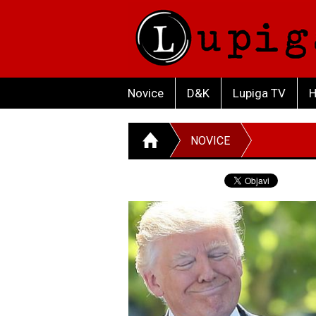
Novice
D&K
Lupiga TV
H
NOVICE