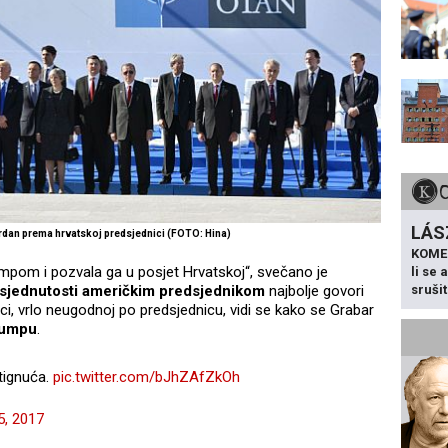
LÁS
rdan prema hrvatskoj predsjednici (FOTO: Hina)
KOME
mpom i pozvala ga u posjet Hrvatskoj“, svečano je
li se
sruši
sjednutosti američkim predsjednikom
najbolje govori
ci, vrlo neugodnoj po predsjednicu, vidi se kako se Grabar
Trumpu
.
stignuća.
pic.twitter.com/bJhZAfZkOh
5, 2017