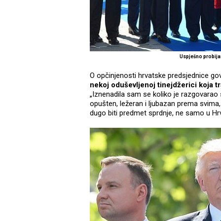
Uspješno probija
O opčinjenosti hrvatske predsjednice govo
nekoj oduševljenoj tinejdžerici koja t
„Iznenadila sam se koliko je razgovarao 
opušten, ležeran i ljubazan prema svima, 
dugo biti predmet sprdnje, ne samo u Hr