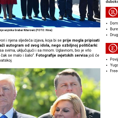
duboko
R
Doma
Bure
nje vojnika Grabar Kitarović (FOTO: Hina)
Druga
ri i njena sljedeća izjava, koja bi se
prije mogla pripisati
raži autogram od svog idola, nego ozbiljnoj političarki
:
E
sa svima, uključujući i sa mnom. Uglavnom, bio je vrlo
čak se malo i šalio“.
Fotografije svjetskih servisa
još će
Povij
vatskoj.
Yugo
Free