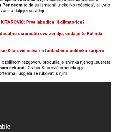
om Penceom
te da su izmijenili „nekoliko rečenica“, ali „vrlo
orili o daljnjoj suradnji.
ROVIĆ: Prva labudica ili diktatorica?
datno osramotiti ovu zemlju, onda je to Kolinda
-Kitarović ostvarila fantastičnu političku karijeru
 o ozbiljnom razgovoru procurila je snimka njenog „susreta
osam sekundi
. Grabar Kitarović američkog je
terima i uspjela se rukovati s njim.