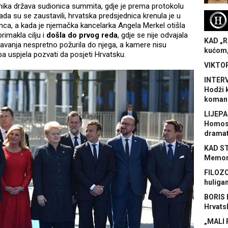
elnika država sudionica summita, gdje je prema protokolu
da su se zaustavili, hrvatska predsjednica krenula je u
H
nca, a kada je njemačka kancelarka Angela Merkel otišla
rimakla cilju i
došla do prvog reda
, gdje se nije odvajala
KAD „R
davanja nespretno požurila do njega, a kamere nisu
kućom,
mpa uspjela pozvati da posjeti Hrvatsku.
VIKTOR
INTERV
Hodži 
koman
LIJEPA
Homose
dramat
KAD S
Memora
FILOZO
huliga
BORIS 
Hrvats
„MALI 