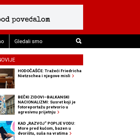
mo
Gledali smo
NOVIJE
HODOČAŠĆE: Tražeći Friedricha
Nietzschea i njegove misli
BEČKI ZIDOVI–BALKANSKI
NACIONALIZMI: Susret koji je
fotoreportažu pretvorio u
agresivnu prijetnju
KAD „RAZVOJ“ POPIJE VODU:
More pred kućom, bazen u
dvorištu, suša na vratima