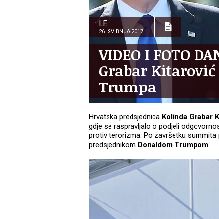
I.F.
26. SVIBNJA 2017.
VIDEO I FOTO DAN
Grabar Kitarović
Trumpa
Hrvatska predsjednica
Kolinda Grabar K
gdje se raspravljalo o podjeli odgovornos
protiv terorizma. Po završetku summita p
predsjednikom
Donaldom Trumpom
.