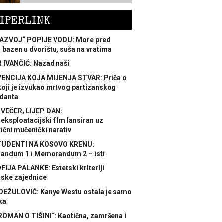
IPERLINK
AZVOJ“ POPIJE VODU: More pred
 bazen u dvorištu, suša na vratima
 IVANČIĆ: Nazad naši
ENCIJA KOJA MIJENJA STVAR: Priča o
koji je izvukao mrtvog partizanskog
danta
 VEČER, LIJEP DAN:
ksploatacijski film lansiran uz
ični mučenički narativ
TUDENTI NA KOSOVO KRENU:
ndum 1 i Memorandum 2 – isti
FIJA PALANKE: Estetski kriteriji
nske zajednice
DEŽULOVIĆ: Kanye Westu ostala je samo
ka
ROMAN O TIŠINI“: Kaotična, zamršena i