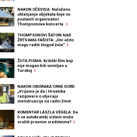
NAKON OČEVIDA: Naloženo
uklanjanje objekata koje su
postavili organizatori
Thompsonova koncerta
THOMPSONOVI ŠATORI NAD
ŽRTVAMA FAŠISTA: „Oni očito
mogu raditi štogod žele“
ŽUTA PISMA: Kritički film koji
nije mogao biti snimljen u
Turskoj
NAKON ISKORAKA CRNE GORE:
„Vrijeme je da i Hrvatska
razgovara o utjecaju
menstruacije na radni život
žena“
KOMENTAR LÁSZLA VÉGELA: Da
li se autokratski sistem može
srušiti pravnim sredstvima?