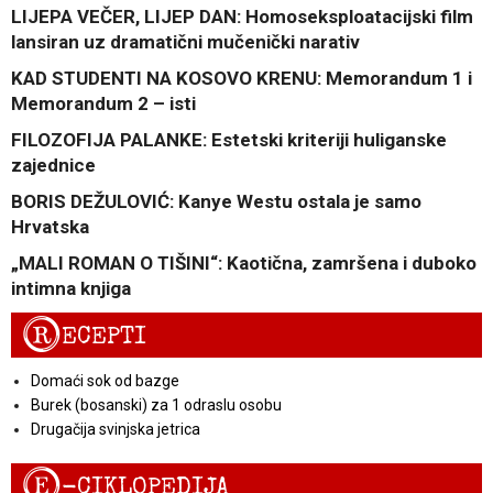
LIJEPA VEČER, LIJEP DAN: Homoseksploatacijski film
lansiran uz dramatični mučenički narativ
KAD STUDENTI NA KOSOVO KRENU: Memorandum 1 i
Memorandum 2 – isti
FILOZOFIJA PALANKE: Estetski kriteriji huliganske
zajednice
BORIS DEŽULOVIĆ: Kanye Westu ostala je samo
Hrvatska
„MALI ROMAN O TIŠINI“: Kaotična, zamršena i duboko
intimna knjiga
R
ECEPTI
Domaći sok od bazge
Burek (bosanski) za 1 odraslu osobu
Drugačija svinjska jetrica
E
-CIKLOPEDIJA