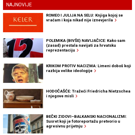
NAJNOVIJE
ROMEO I JULIJA NA SELU: Knjiga kojoj se
vraćam i koja nikad nije iznevjerila
POLEMIKA (BIVŠE) NAVIJAČICE: Kako sam
(zasad) prestala navijati za hrvatsku
reprezentaciju
KRIKOM PROTIV NACIZMA: Limeni doboš koji
razbija velike ideologije
HODOČAŠĆE: Tražeći Friedricha Nietzschea
i njegove misli
BEČKI ZIDOVI–BALKANSKI NACIONALIZMI:
Susret koji je fotoreportažu pretvorio u
agresivnu prijetnju