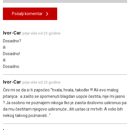
Pošalji komentar
Ivor-Car
prije više od 23 godine
Dosadno?
ili
Dosadno!
ili
Dosadno.
Ivor-Car
prije više od 23 godine
Čini mi se da si ti započeo:"hvala, hvala, također !!! Ali evo malog
pitanjca : a zašto se spomenuti blagdan uopće čestita, nije mi jasno
? Ja osobno ne poznajem nikoga tko je zaista doslovno uskrsnuo pa
da mu čestitam njegovo uskrsnuće , iliti ustao iz mrtvih. A volio bih
nekog takvog poznavati..."