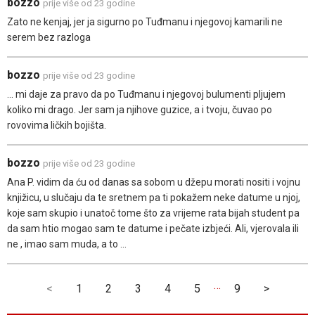
bozzo
prije više od 23 godine
Zato ne kenjaj, jer ja sigurno po Tuđmanu i njegovoj kamarili ne
serem bez razloga
bozzo
prije više od 23 godine
... mi daje za pravo da po Tuđmanu i njegovoj bulumenti pljujem
koliko mi drago. Jer sam ja njihove guzice, a i tvoju, čuvao po
rovovima ličkih bojišta.
bozzo
prije više od 23 godine
Ana P. vidim da ću od danas sa sobom u džepu morati nositi i vojnu
knjižicu, u slučaju da te sretnem pa ti pokažem neke datume u njoj,
koje sam skupio i unatoč tome što za vrijeme rata bijah student pa
da sam htio mogao sam te datume i pečate izbjeći. Ali, vjerovala ili
ne , imao sam muda, a to ...
…
<
1
2
3
4
5
9
>