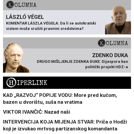
KOLUMNA
LÁSZLÓ VÉGEL
KOMENTAR LÁSZLA VÉGELA: Da li se autokratski
sistem može srušiti pravnim sredstvima?
KOLUMNA
ZDENKO DUKA
DRUGO MIŠLJENJE ZDENKA DUKE: Dijaspora kao
politički projekt HDZ-a
H
IPERLINK
KAD „RAZVOJ“ POPIJE VODU: More pred kućom,
bazen u dvorištu, suša na vratima
VIKTOR IVANČIĆ: Nazad naši
INTERVENCIJA KOJA MIJENJA STVAR: Priča o Hodži
koji je izvukao mrtvog partizanskog komandanta