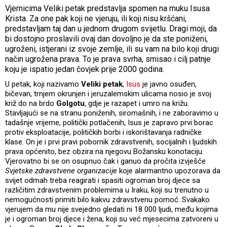
Vjernicima Veliki petak predstavlja spomen na muku Isusa
Krista. Za one pak koji ne vjeruju, ili koji nisu kršćani,
predstavljam taj dan u jednom drugom svijetlu. Dragi moji, da
bi dostojno proslavili ovaj dan dovoljno je da ste poniženi,
ugroženi, istjerani iz svoje zemlje, ili su vam na bilo koji drugi
način ugrožena prava. To je prava svrha, smisao i cilj patnje
koju je ispatio jedan čovjek prije 2000 godina.
U petak, koji nazivamo
Veliki petak
,
Isus
je javno osuđen,
bičevan, trnjem okrunjen i jeruzalemskim ulicama nosio je svoj
križ do na brdo
Golgotu
, gdje je razapet i umro na križu.
Stavljajući se na stranu poniženih, siromašnih, i ne zaboravimo u
tadašnje vrijeme, politički potlačenih, Isus je zapravo prvi borac
protiv eksploatacije, političkih borbi i iskorištavanja radničke
klase. On je i prvi pravi pobornik zdravstvenih, socijalnih i ljudskih
prava općenito, bez obzira na njegovu Božansku konotaciju.
Vjerovatno bi se on osupnuo čak i ganuo da pročita izvješće
Svjetske zdravstvene organizacije
koje alarmantno upozorava da
svijet odmah treba reagirati i spasiti ogroman broj djece sa
različitim zdravstvenim problemima u Iraku, koji su trenutno u
nemogućnosti primiti bilo kakvu zdravstvenu pomoć. Svakako
vjerujem da mu nije svejedno gledati ni 18 000 ljudi, među kojima
je i ogroman broj djece i žena, koji su već mjesecima zatvoreni u