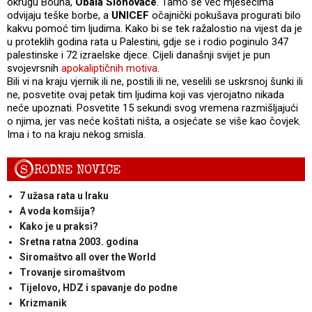
okrugu Bouna,
Obala Slonovače
. Tamo se već mjesecima
odvijaju teške borbe, a
UNICEF
očajnički pokušava progurati bilo
kakvu pomoć tim ljudima. Kako bi se tek ražalostio na vijest da je
u proteklih godina rata u Palestini, gdje se i rodio poginulo 347
palestinske i 72 izraelske djece. Cijeli današnji svijet je pun
svojevrsnih
apokaliptičnih motiva
.
Bili vi na kraju vjernik ili ne, postili ili ne, veselili se uskrsnoj šunki ili
ne, posvetite ovaj petak tim ljudima koji vas vjerojatno nikada
neće upoznati. Posvetite 15 sekundi svog vremena razmišljajući
o njima, jer vas neće koštati ništa, a osjećate se više kao čovjek.
Ima i to na kraju nekog smisla.
S
RODNE NOVICE
7 užasa rata u Iraku
A voda komšija?
Kako je u praksi?
Sretna ratna 2003. godina
Siromaštvo all over the World
Trovanje siromaštvom
Tijelovo, HDZ i spavanje do podne
Krizmanik