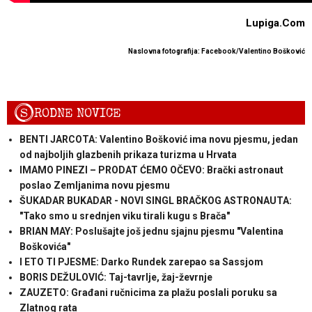
Lupiga.Com
Naslovna fotografija: Facebook/Valentino Bošković
S
RODNE NOVICE
BENTI JARCOTA: Valentino Bošković ima novu pjesmu, jedan
od najboljih glazbenih prikaza turizma u Hrvata
IMAMO PINEZI – PRODAT ĆEMO OČEVO: Brački astronaut
poslao Zemljanima novu pjesmu
ŠUKADAR BUKADAR - NOVI SINGL BRAČKOG ASTRONAUTA:
"Tako smo u srednjen viku tirali kugu s Brača"
BRIAN MAY: Poslušajte još jednu sjajnu pjesmu "Valentina
Boškovića"
I ETO TI PJESME: Darko Rundek zarepao sa Sassjom
BORIS DEŽULOVIĆ: Taj-tavrlje, žaj-ževrnje
ZAUZETO: Građani ručnicima za plažu poslali poruku sa
Zlatnog rata