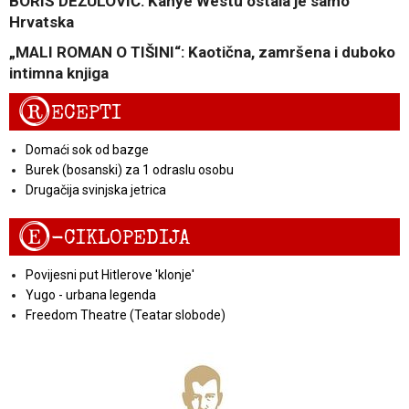
BORIS DEŽULOVIĆ: Kanye Westu ostala je samo
Hrvatska
„MALI ROMAN O TIŠINI“: Kaotična, zamršena i duboko
intimna knjiga
R
ECEPTI
Domaći sok od bazge
Burek (bosanski) za 1 odraslu osobu
Drugačija svinjska jetrica
E
-CIKLOPEDIJA
Povijesni put Hitlerove 'klonje'
Yugo - urbana legenda
Freedom Theatre (Teatar slobode)