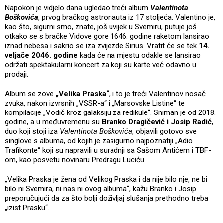
Napokon je vidjelo dana ugledao treći album
Valentinota
Boškovića
, prvog bračkog astronauta iz 17 stoljeća. Valentino je,
kao što, sigurni smo, znate, još uvijek u Svemiru, putuje još
otkako se s bračke Vidove gore 1646. godine raketom lansirao
iznad nebesa i sakrio se iza zvijezde Sirius. Vratit će se tek
14.
veljače 2046. godine
kada će na mjestu odakle se lansirao
održati spektakularni koncert za koji su karte već odavno u
prodaji.
Album se zove
„Velika Praska“
, i to je treći Valentinov nosač
zvuka, nakon izvrsnih „VSSR-a“ i „Marsovske Listine“ te
kompilacije „Vodič kroz galaksiju za redikule“. Sniman je od 2018.
godine, a u međuvremenu su
Branko Dragičević i Josip Radić
,
duo koji stoji iza
Valentinota Boškovića
, objavili gotovo sve
singlove s albuma, od kojih je zasigurno najpoznatiji „Adio
Trafikonte“ koji su napravili u suradnji sa Sašom Antićem i TBF-
om, kao posvetu novinaru Predragu Luciću.
„Velika Praska je žena od Velikog Praska i da nije bilo nje, ne bi
bilo ni Svemira, ni nas ni ovog albuma“, kažu Branko i Josip
preporučujući da za što bolji doživljaj slušanja prethodno treba
„izist Prasku“.