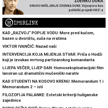
ZDENKO DUKA
DRUGO MIŠLJENJE ZDENKA DUKE: Dijaspora kao
politički projekt HDZ-a
H
IPERLINK
KAD „RAZVOJ“ POPIJE VODU: More pred kućom,
bazen u dvorištu, suša na vratima
VIKTOR IVANČIĆ: Nazad naši
INTERVENCIJA KOJA MIJENJA STVAR: Priča o Hodži
koji je izvukao mrtvog partizanskog komandanta
LIJEPA VEČER, LIJEP DAN: Homoseksploatacijski film
lansiran uz dramatični mučenički narativ
KAD STUDENTI NA KOSOVO KRENU: Memorandum 1 i
Memorandum 2 – isti
FILOZOFIJA PALANKE: Estetski kriteriji huliganske
zajednice