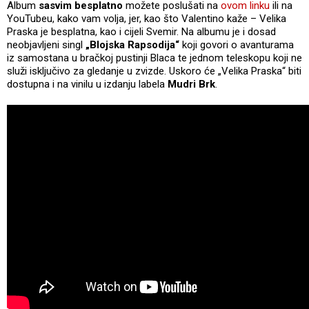
Album
sasvim besplatno
možete poslušati na
ovom linku
ili na
YouTubeu, kako vam volja, jer, kao što Valentino kaže – Velika
Praska je besplatna, kao i cijeli Svemir. Na albumu je i dosad
neobjavljeni singl
„Blojska Rapsodija“
koji govori o avanturama
iz samostana u bračkoj pustinji Blaca te jednom teleskopu koji ne
služi isključivo za gledanje u zvizde. Uskoro će „Velika Praska“ biti
dostupna i na vinilu u izdanju labela
Mudri Brk
.