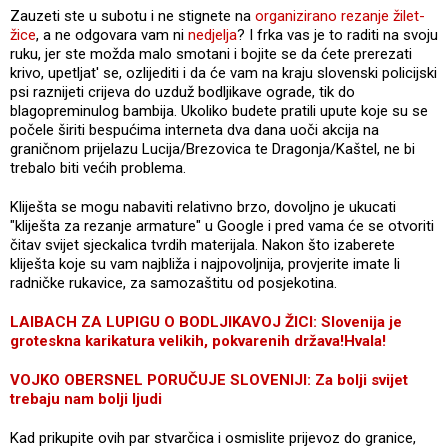
Zauzeti ste u subotu i ne stignete na
organizirano rezanje žilet-
žice
, a ne odgovara vam ni
nedjelja
? I frka vas je to raditi na svoju
ruku, jer ste možda malo smotani i bojite se da ćete prerezati
krivo, upetljat' se, ozlijediti i da će vam na kraju slovenski policijski
psi raznijeti crijeva do uzduž bodljikave ograde, tik do
blagopreminulog bambija. Ukoliko budete pratili upute koje su se
počele širiti bespućima interneta dva dana uoči akcija na
graničnom prijelazu Lucija/Brezovica te Dragonja/Kaštel, ne bi
trebalo biti većih problema.
Kliješta se mogu nabaviti relativno brzo, dovoljno je ukucati
"kliješta za rezanje armature" u Google i pred vama će se otvoriti
čitav svijet sjeckalica tvrdih materijala. Nakon što izaberete
kliješta koje su vam najbliža i najpovoljnija, provjerite imate li
radničke rukavice, za samozaštitu od posjekotina.
LAIBACH ZA LUPIGU O BODLJIKAVOJ ŽICI: Slovenija je
groteskna karikatura velikih, pokvarenih država!Hvala!
VOJKO OBERSNEL PORUČUJE SLOVENIJI: Za bolji svijet
trebaju nam bolji ljudi
Kad prikupite ovih par stvarčica i osmislite prijevoz do granice,