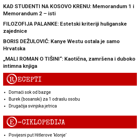
KAD STUDENTI NA KOSOVO KRENU: Memorandum 1 i
Memorandum 2 – isti
FILOZOFIJA PALANKE: Estetski kriteriji huliganske
zajednice
BORIS DEŽULOVIĆ: Kanye Westu ostala je samo
Hrvatska
„MALI ROMAN O TIŠINI“: Kaotična, zamršena i duboko
intimna knjiga
R
ECEPTI
Domaći sok od bazge
Burek (bosanski) za 1 odraslu osobu
Drugačija svinjska jetrica
E
-CIKLOPEDIJA
Povijesni put Hitlerove 'klonje'