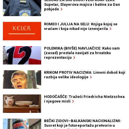
Supetar, Slayerova majica i batine za Dan
pobjede
ROMEO I JULIJA NA SELU: Knjiga kojoj se
vraćam i koja nikad nije iznevjerila
POLEMIKA (BIVŠE) NAVIJAČICE: Kako sam
(zasad) prestala navijati za hrvatsku
reprezentaciju
KRIKOM PROTIV NACIZMA: Limeni doboš koji
razbija velike ideologije
HODOČAŠĆE: Tražeći Friedricha Nietzschea
i njegove misli
BEČKI ZIDOVI–BALKANSKI NACIONALIZMI:
Susret koji je fotoreportažu pretvorio u