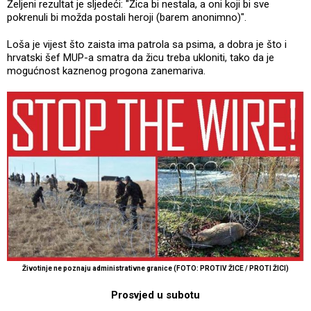
Željeni rezultat je sljedeći: "Žica bi nestala, a oni koji bi sve
pokrenuli bi možda postali heroji (barem anonimno)".
Loša je vijest što zaista ima patrola sa psima, a dobra je što i
hrvatski šef MUP-a smatra da žicu treba ukloniti, tako da je
mogućnost kaznenog progona zanemariva.
Životinje ne poznaju administrativne granice (FOTO: PROTIV ŽICE / PROTI ŽICI)
Prosvjed u subotu