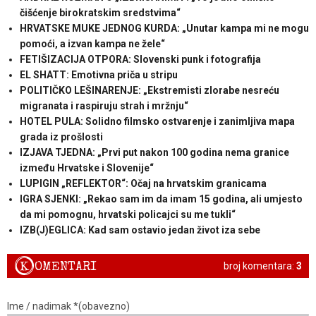
čišćenje birokratskim sredstvima“
HRVATSKE MUKE JEDNOG KURDA: „Unutar kampa mi ne mogu
pomoći, a izvan kampa ne žele“
FETIŠIZACIJA OTPORA: Slovenski punk i fotografija
EL SHATT: Emotivna priča u stripu
POLITIČKO LEŠINARENJE: „Ekstremisti zlorabe nesreću
migranata i raspiruju strah i mržnju“
HOTEL PULA: Solidno filmsko ostvarenje i zanimljiva mapa
grada iz prošlosti
IZJAVA TJEDNA: „Prvi put nakon 100 godina nema granice
između Hrvatske i Slovenije“
LUPIGIN „REFLEKTOR“: Očaj na hrvatskim granicama
IGRA SJENKI: „Rekao sam im da imam 15 godina, ali umjesto
da mi pomognu, hrvatski policajci su me tukli“
IZB(J)EGLICA: Kad sam ostavio jedan život iza sebe
K
OMENTARI
broj komentara:
3
Ime / nadimak *(obavezno)