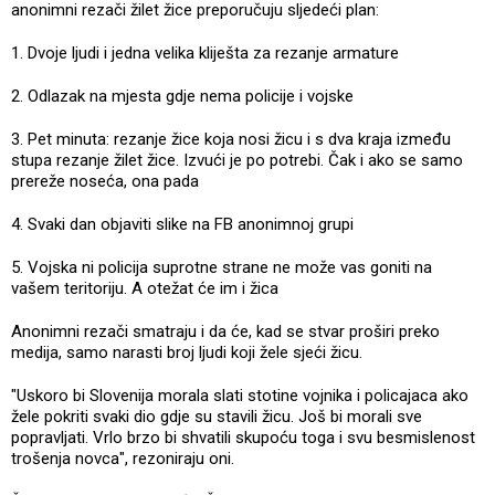
anonimni rezači žilet žice preporučuju sljedeći plan:
1. Dvoje ljudi i jedna velika kliješta za rezanje armature
2. Odlazak na mjesta gdje nema policije i vojske
3. Pet minuta: rezanje žice koja nosi žicu i s dva kraja između
stupa rezanje žilet žice. Izvući je po potrebi. Čak i ako se samo
prereže noseća, ona pada
4. Svaki dan objaviti slike na FB anonimnoj grupi
5. Vojska ni policija suprotne strane ne može vas goniti na
vašem teritoriju. A otežat će im i žica
Anonimni rezači smatraju i da će, kad se stvar proširi preko
medija, samo narasti broj ljudi koji žele sjeći žicu.
"Uskoro bi Slovenija morala slati stotine vojnika i policajaca ako
žele pokriti svaki dio gdje su stavili žicu. Još bi morali sve
popravljati. Vrlo brzo bi shvatili skupoću toga i svu besmislenost
trošenja novca", rezoniraju oni.