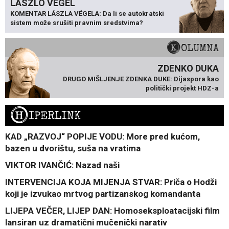
LÁSZLÓ VÉGEL
KOMENTAR LÁSZLA VÉGELA: Da li se autokratski
sistem može srušiti pravnim sredstvima?
KOLUMNA
ZDENKO DUKA
DRUGO MIŠLJENJE ZDENKA DUKE: Dijaspora kao
politički projekt HDZ-a
H
IPERLINK
KAD „RAZVOJ“ POPIJE VODU: More pred kućom,
bazen u dvorištu, suša na vratima
VIKTOR IVANČIĆ: Nazad naši
INTERVENCIJA KOJA MIJENJA STVAR: Priča o Hodži
koji je izvukao mrtvog partizanskog komandanta
LIJEPA VEČER, LIJEP DAN: Homoseksploatacijski film
lansiran uz dramatični mučenički narativ