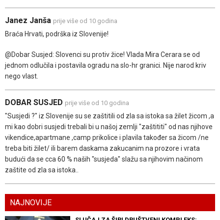
Janez Janša
prije više od 10 godina
Braća Hrvati, podrška iz Slovenije!
@Dobar Susjed: Slovenci su protiv žice! Vlada Mira Cerara se od
jednom odlučila i postavila ogradu na slo-hr granici. Nije narod kriv
nego vlast.
DOBAR SUSJED
prije više od 10 godina
"Susjedi ?" iz Slovenije su se zaštitili od zla sa istoka sa žilet žicom ,a
mi kao dobri susjedi trebali bi u našoj zemlji "zaštititi" od nas njihove
vikendice,apartmane ,camp prikolice i plavila također sa žicom /ne
treba biti žilet/ ili barem daskama zakucanim na prozore i vrata
budući da se cca 60 % naših "susjeda" slažu sa njihovim načinom
zaštite od zla sa istoka..
NAJNOVIJE
SLUČAJ ZA ŠIRI DRUŠTVENI KOMPLEKS: