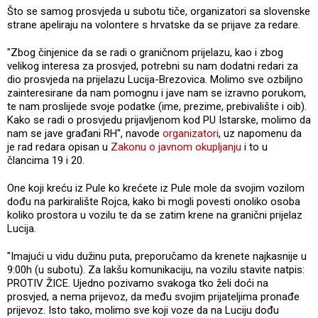
Što se samog prosvjeda u subotu tiče, organizatori sa slovenske
strane apeliraju na volontere s hrvatske da se prijave za redare.
"Zbog činjenice da se radi o graničnom prijelazu, kao i zbog
velikog interesa za prosvjed, potrebni su nam dodatni redari za
dio prosvjeda na prijelazu Lucija-Brezovica. Molimo sve ozbiljno
zainteresirane da nam pomognu i jave nam se izravno porukom,
te nam proslijede svoje podatke (ime, prezime, prebivalište i oib).
Kako se radi o prosvjedu prijavljenom kod PU Istarske, molimo da
nam se jave građani RH", navode
organizatori
, uz napomenu da
je rad redara opisan u
Zakonu o javnom okupljanju
i to u
člancima 19 i 20.
One koji kreću iz Pule ko krećete iz Pule mole da svojim vozilom
dođu na parkiralište Rojca, kako bi mogli povesti onoliko osoba
koliko prostora u vozilu te da se zatim krene na granični prijelaz
Lucija.
"Imajući u vidu dužinu puta, preporučamo da krenete najkasnije u
9:00h (u subotu). Za lakšu komunikaciju, na vozilu stavite natpis:
PROTIV ŽICE. Ujedno pozivamo svakoga tko želi doći na
prosvjed, a nema prijevoz, da među svojim prijateljima pronađe
prijevoz. Isto tako, molimo sve koji voze da na Luciju dođu