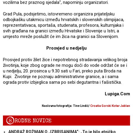
vozilima bez praznog sjedala", napominju organizatori.
Grad Pula, podsjetimo, istovremeno organizira prijateljsku
odbojkašku utakmicu između hrvatskih i slovenskih olimpijaca,
reprezentativaca, sportaša, studenata, profesora, kulturnjaka i
svih građana na granici između Hrvatske i Slovenije u Istri, a
umjesto mreže poslužit će im žica na granici sa Slovenijom.
Prosvjed u nedjelju
Prosvjed protiv žilet žice i nepotrebnog stradavanja velikog broja
životinja, koje zbog ograde ne mogu doći do vode održat će se i
u nedjelju, 20. prosinca u 9.30 sati u Fari, preko puta Broda na
Kupi. Životinje ne poznaju administrativne granice, a i sama
ograda protiv izbjeglica sama po sebi degutantna i fašistička.
Lupiga.Com
Naslovna fotografija: Tine Lindič/
Croatia Gorski Kotar Jablan
S
RODNE NOVICE
ANDRAŽ ROŽMAN O „IZBRISANIMA“: „To je bilo etničko