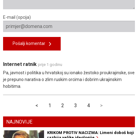
E-mail (opcija)
Pošalji komentar
Internet ratnik
prije 1 godinu
Pa, javnost i politika u hrvatskoj su ionako žestoko proukrajinske, sve
je prepuno narativa o zlim ruskim orcima i dobrim ukrajinskim
hobitima.
<
1
2
3
4
>
NAJNOVIJE
KRIKOM PROTIV NACIZMA: Limeni doboš koji
razbija velike ideologije