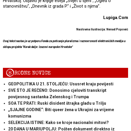
Hrvatskoj. Objavio je knjige eseja „Svijet u sjeni“, „Ogled o
stanovništvu“, „Dnevnik iz grada P.“ i „Život s njima”.
Lupiga.Com
Naslovna ilustracija: Nenad Popović
Ovaj tekst nastao je uz potporu Fonda za poticanje pluralizma i raznovrsnosti elektroničkih medija u
sklopu projekta "Korak dalje: Izazovi europske Hrvatske"
S
RODNE NOVICE
GEOPOLITIKA U 21. STOLJEĆU: Ususret kraju povijesti
SVE ŠTO JE REČENO: Donosimo cjeloviti transkript
povijesnog sastanka Zelenskog i Trumpa
SOA TE PRATI: Ruski disident štrajka glađu u Trilju
„SJAJNE GODINE“: Biti queer žena u Ukrajini za vrijeme
komunizma
SELEKCIJA ISTINE: Kako se kroje nacionalni mitovi?
20 DANA U MARIUPOLJU: Pošten dokument direktno iz