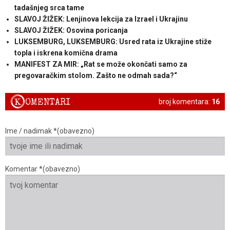
tadašnjeg srca tame
SLAVOJ ŽIŽEK: Lenjinova lekcija za Izrael i Ukrajinu
SLAVOJ ŽIŽEK: Osovina poricanja
LUKSEMBURG, LUKSEMBURG: Usred rata iz Ukrajine stiže
topla i iskrena komična drama
MANIFEST ZA MIR: „Rat se može okončati samo za
pregovaračkim stolom. Zašto ne odmah sada?“
K
OMENTARI
broj komentara:
16
Ime / nadimak *(obavezno)
Komentar *(obavezno)