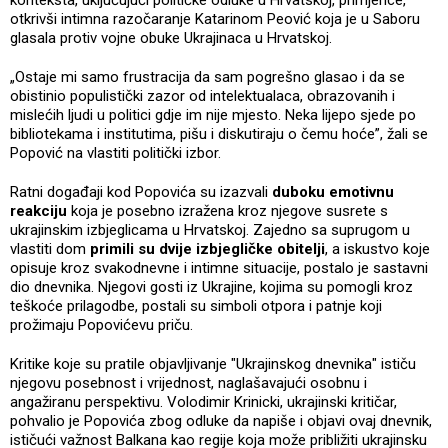
otkrivši intimna razočaranje Katarinom Peović koja je u Saboru
glasala protiv vojne obuke Ukrajinaca u Hrvatskoj.
„Ostaje mi samo frustracija da sam pogrešno glasao i da se
obistinio populistički zazor od intelektualaca, obrazovanih i
mislećih ljudi u politici gdje im nije mjesto. Neka lijepo sjede po
bibliotekama i institutima, pišu i diskutiraju o čemu hoće”, žali se
Popović na vlastiti politički izbor.
Ratni događaji kod Popovića su izazvali
duboku emotivnu
reakciju
koja je posebno izražena kroz njegove susrete s
ukrajinskim izbjeglicama u Hrvatskoj. Zajedno sa suprugom u
vlastiti dom
primili su dvije izbjegličke obitelji
, a iskustvo koje
opisuje kroz svakodnevne i intimne situacije, postalo je sastavni
dio dnevnika. Njegovi gosti iz Ukrajine, kojima su pomogli kroz
teškoće prilagodbe, postali su simboli otpora i patnje koji
prožimaju Popovićevu priču.
Kritike koje su pratile objavljivanje "Ukrajinskog dnevnika" ističu
njegovu posebnost i vrijednost, naglašavajući osobnu i
angažiranu perspektivu. Volodimir Krinicki, ukrajinski kritičar,
pohvalio je Popovića zbog odluke da napiše i objavi ovaj dnevnik,
ističući važnost Balkana kao regije koja može približiti ukrajinsku