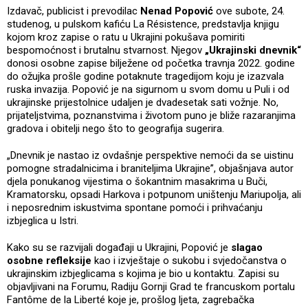
Izdavač, publicist i prevodilac
Nenad Popović
ove subote, 24.
studenog, u pulskom kafiću La Résistence, predstavlja knjigu
kojom kroz zapise o ratu u Ukrajini pokušava pomiriti
bespomoćnost i brutalnu stvarnost. Njegov
„Ukrajinski dnevnik“
donosi osobne zapise bilježene od početka travnja 2022. godine
do ožujka prošle godine potaknute tragedijom koju je izazvala
ruska invazija. Popović je na sigurnom u svom domu u Puli i od
ukrajinske prijestolnice udaljen je dvadesetak sati vožnje. No,
prijateljstvima, poznanstvima i životom puno je bliže razaranjima
gradova i obitelji nego što to geografija sugerira.
„Dnevnik je nastao iz ovdašnje perspektive nemoći da se uistinu
pomogne stradalnicima i braniteljima Ukrajine”, objašnjava autor
djela ponukanog vijestima o šokantnim masakrima u Buči,
Kramatorsku, opsadi Harkova i potpunom uništenju Mariupolja, ali
i neposrednim iskustvima spontane pomoći i prihvaćanju
izbjeglica u Istri.
Kako su se razvijali događaji u Ukrajini, Popović je
slagao
osobne refleksije
kao i izvještaje o sukobu i svjedočanstva o
ukrajinskim izbjeglicama s kojima je bio u kontaktu. Zapisi su
objavljivani na Forumu, Radiju Gornji Grad te francuskom portalu
Fantôme de la Liberté koje je, prošlog ljeta, zagrebačka