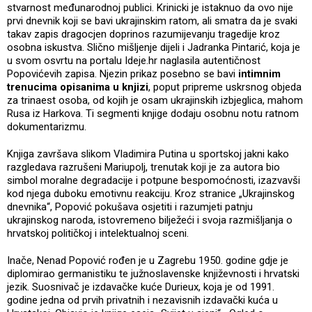
stvarnost međunarodnoj publici. Krinicki je istaknuo da ovo nije
prvi dnevnik koji se bavi ukrajinskim ratom, ali smatra da je svaki
takav zapis dragocjen doprinos razumijevanju tragedije kroz
osobna iskustva. Slično mišljenje dijeli i Jadranka Pintarić, koja je
u svom osvrtu na portalu Ideje.hr naglasila autentičnost
Popovićevih zapisa. Njezin prikaz posebno se bavi
intimnim
trenucima opisanima u knjizi
, poput pripreme uskrsnog objeda
za trinaest osoba, od kojih je osam ukrajinskih izbjeglica, mahom
Rusa iz Harkova. Ti segmenti knjige dodaju osobnu notu ratnom
dokumentarizmu.
Knjiga završava slikom Vladimira Putina u sportskoj jakni kako
razgledava razrušeni Mariupolj, trenutak koji je za autora bio
simbol moralne degradacije i potpune bespomoćnosti, izazvavši
kod njega duboku emotivnu reakciju. Kroz stranice „Ukrajinskog
dnevnika“, Popović pokušava osjetiti i razumjeti patnju
ukrajinskog naroda, istovremeno bilježeći i svoja razmišljanja o
hrvatskoj političkoj i intelektualnoj sceni.
Inače, Nenad Popović rođen je u Zagrebu 1950. godine gdje je
diplomirao germanistiku te južnoslavenske književnosti i hrvatski
jezik. Suosnivač je izdavačke kuće Durieux, koja je od 1991.
godine jedna od prvih privatnih i nezavisnih izdavački kuća u