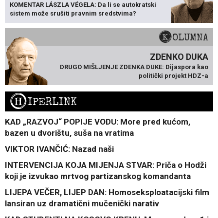
KOMENTAR LÁSZLA VÉGELA: Da li se autokratski
sistem može srušiti pravnim sredstvima?
KOLUMNA
ZDENKO DUKA
DRUGO MIŠLJENJE ZDENKA DUKE: Dijaspora kao
politički projekt HDZ-a
H
IPERLINK
KAD „RAZVOJ“ POPIJE VODU: More pred kućom,
bazen u dvorištu, suša na vratima
VIKTOR IVANČIĆ: Nazad naši
INTERVENCIJA KOJA MIJENJA STVAR: Priča o Hodži
koji je izvukao mrtvog partizanskog komandanta
LIJEPA VEČER, LIJEP DAN: Homoseksploatacijski film
lansiran uz dramatični mučenički narativ