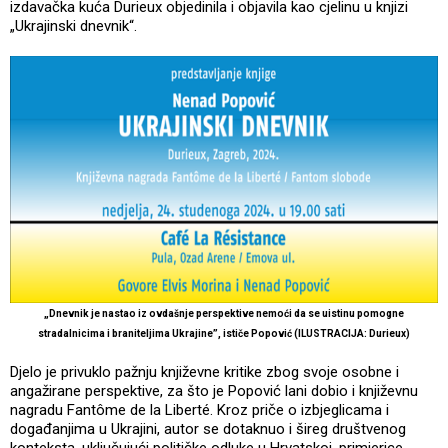
izdavačka kuća Durieux objedinila i objavila kao cjelinu u knjizi
„Ukrajinski dnevnik“.
„Dnevnik je nastao iz ovdašnje perspektive nemoći da se uistinu pomogne
stradalnicima i braniteljima Ukrajine”, ističe Popović (ILUSTRACIJA: Durieux)
Djelo je privuklo pažnju književne kritike zbog svoje osobne i
angažirane perspektive, za što je Popović lani dobio i književnu
nagradu Fantôme de la Liberté. Kroz priče o izbjeglicama i
događanjima u Ukrajini, autor se dotaknuo i šireg društvenog
konteksta, uključujući političke odluke u Hrvatskoj, primjerice,