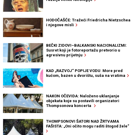
HODOČAŠĆE: Tražeći Friedricha Nietzschea
i njegove misli
BEČKI ZIDOVI–BALKANSKI NACIONALIZMI:
Susret koji je fotoreportažu pretvorio u
agresivnu prijetnju
KAD „RAZVOJ“ POPIJE VODU: More pred
kućom, bazen u dvorištu, suša na vratima
NAKON OČEVIDA: Naloženo uklanjanje
objekata koje su postavili organizatori
Thompsonova koncerta
THOMPSONOVI ŠATORI NAD ŽRTVAMA
FAŠISTA: „Oni očito mogu raditi štogod žele“