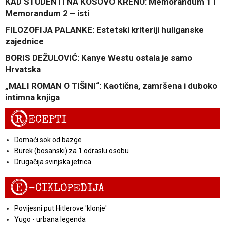
KAD STUDENTI NA KOSOVO KRENU: Memorandum 1 i
Memorandum 2 – isti
FILOZOFIJA PALANKE: Estetski kriteriji huliganske
zajednice
BORIS DEŽULOVIĆ: Kanye Westu ostala je samo
Hrvatska
„MALI ROMAN O TIŠINI“: Kaotična, zamršena i duboko
intimna knjiga
R
ECEPTI
Domaći sok od bazge
Burek (bosanski) za 1 odraslu osobu
Drugačija svinjska jetrica
E
-CIKLOPEDIJA
Povijesni put Hitlerove 'klonje'
Yugo - urbana legenda