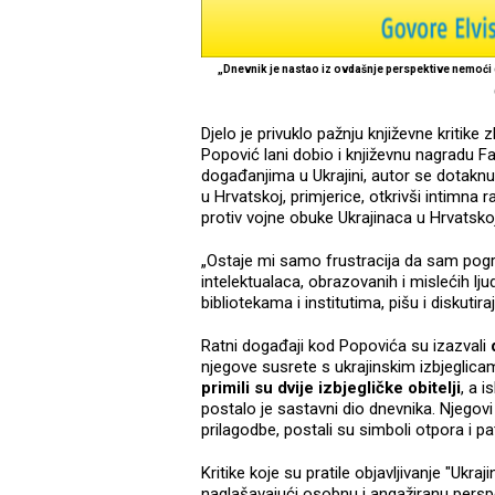
„Dnevnik je nastao iz ovdašnje perspektive nemoći d
Djelo je privuklo pažnju književne kritike
Popović lani dobio i književnu nagradu Fa
događanjima u Ukrajini, autor se dotaknuo
u Hrvatskoj, primjerice, otkrivši intimna
protiv vojne obuke Ukrajinaca u Hrvatsko
„Ostaje mi samo frustracija da sam pogre
intelektualaca, obrazovanih i mislećih ljud
bibliotekama i institutima, pišu i diskutira
Ratni događaji kod Popovića su izazvali
d
njegove susrete s ukrajinskim izbjeglic
primili su dvije izbjegličke obitelji
, a 
postalo je sastavni dio dnevnika. Njegovi
prilagodbe, postali su simboli otpora i p
Kritike koje su pratile objavljivanje "Ukr
naglašavajući osobnu i angažiranu perspekt