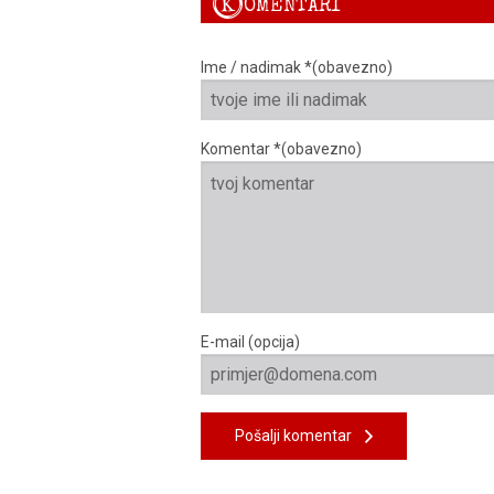
K
OMENTARI
Ime / nadimak *(obavezno)
Komentar *(obavezno)
E-mail (opcija)
Pošalji komentar