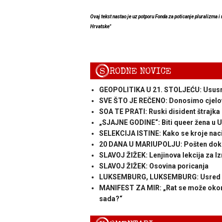
Ovaj tekst nastao je uz potporu Fonda za poticanje pluralizma i
Hrvatske"
S
RODNE NOVICE
GEOPOLITIKA U 21. STOLJEĆU: Ususret
SVE ŠTO JE REČENO: Donosimo cjelovi
SOA TE PRATI: Ruski disident štrajka 
„SJAJNE GODINE“: Biti queer žena u 
SELEKCIJA ISTINE: Kako se kroje naci
20 DANA U MARIUPOLJU: Pošten dokum
SLAVOJ ŽIŽEK: Lenjinova lekcija za Izr
SLAVOJ ŽIŽEK: Osovina poricanja
LUKSEMBURG, LUKSEMBURG: Usred rata
MANIFEST ZA MIR: „Rat se može oko
sada?“