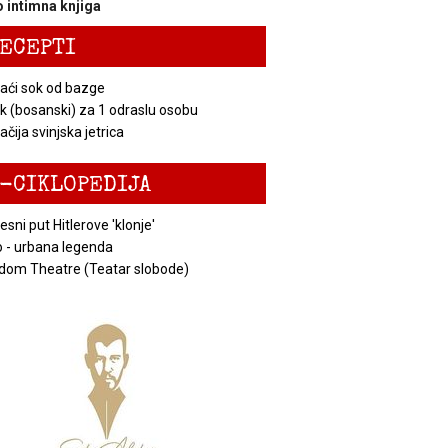
 intimna knjiga
ECEPTI
ći sok od bazge
k (bosanski) za 1 odraslu osobu
čija svinjska jetrica
-CIKLOPEDIJA
esni put Hitlerove 'klonje'
 - urbana legenda
dom Theatre (Teatar slobode)