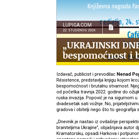
LUPIGA.COM
22. STUDENOG 2024.
„UKRAJINSKI DNE
bespomoćnost i b
Izdavač, publicist i prevodilac
Nenad Po
Résistence, predstavlja knjigu kojom kroz
bespomoćnost i brutalnu stvarnost. Nj
od početka travnja 2022. godine do ožujk
ruska invazija. Popović je na sigurnom u 
dvadesetak sati vožnje. No, prijateljstvi
gradova i obitelji nego što to geografija 
„Dnevnik je nastao iz ovdašnje perspekt
braniteljima Ukrajine”, objašnjava autor
Kramatorsku, opsadi Harkova i potpunom 