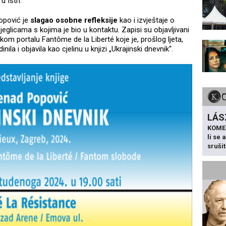
 Istri.
Popović je
slagao osobne refleksije
kao i izvještaje o
eglicama s kojima je bio u kontaktu. Zapisi su objavljivani
om portalu Fantôme de la Liberté koje je, prošlog ljeta,
la i objavila kao cjelinu u knjizi „Ukrajinski dnevnik“.
LÁS
KOME
li se
sruši