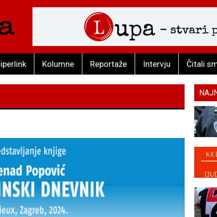
iperlink
Kolumne
Reportaže
Intervju
Čitali s
NAJ