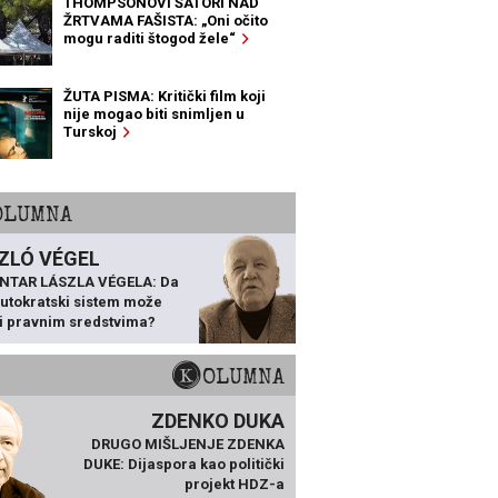
THOMPSONOVI ŠATORI NAD
ŽRTVAMA FAŠISTA: „Oni očito
mogu raditi štogod žele“
ŽUTA PISMA: Kritički film koji
nije mogao biti snimljen u
Turskoj
KOLUMNA
ZLÓ VÉGEL
NTAR LÁSZLA VÉGELA: Da
 autokratski sistem može
ti pravnim sredstvima?
KOLUMNA
ZDENKO DUKA
DRUGO MIŠLJENJE ZDENKA
DUKE: Dijaspora kao politički
projekt HDZ-a