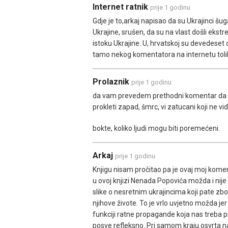
Internet ratnik
prije 1 godinu
Gdje je to,arkaj napisao da su Ukrajinci šug
Ukrajine, srušen, da su na vlast došli ekstr
istoku Ukrajine. U, hrvatskoj su devedeset 
tamo nekog komentatora na internetu tol
Prolaznik
prije 1 godinu
da vam prevedem prethodni komentar da ne tr
prokleti zapad, šmrc, vi zatucani koji ne vid
bokte, koliko ljudi mogu biti poremećeni.
Arkaj
prije 1 godinu
Knjigu nisam pročitao pa je ovaj moj kom
u ovoj knjizi Nenada Popovića možda i nije
slike o nesretnim ukrajincima koji pate zbo
njihove živote. To je vrlo uvjetno možda jer
funkciji ratne propagande koja nas treba p
posve refleksno. Pri samom kraju osvrta na 