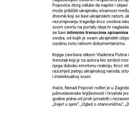
Popovića zbog odluke da napiše i objavi o
može približiti ukrajinsku stvarnost međun
dnevnik koji se bavi ukrajinskim ratom, a
razumijevanju tragedije kroz osobna iskust
svom osvrtu na portalu Ideje.hr naglasil
se bavi
intimnim trenucima opisanima 
osoba, od kojih je osam ukrajinskih izbj
osobnu notu ratnom dokumentarizmu.
Knjiga završava slikom Vladimira Putina 
trenutak koji je za autora bio simbol m
njega duboku emotivnu reakciju. Kroz str
razumjeti patnju ukrajinskog naroda, istov
i intelektualnoj sceni.
Inače, Nenad Popović rođen je u Zagrebu
južnoslavenske književnosti i hrvatski je
godine jedna od prvih privatnih i nezavisn
„Svijet u sjeni“, „Ogled o stanovništvu“, „D