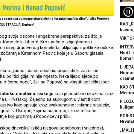
H
a se uistinu pomogne stradalnicima i braniteljima Ukrajine”, ističe Popović
KAD „R
(ILUSTRACIJA: Durieux)
kućom,
 zbog svoje osobne i angažirane perspektive, za što je
VIKTOR
ntôme de la Liberté. Kroz priče o izbjeglicama i
INTERV
 i šireg društvenog konteksta, uključujući političke odluke
Hodži 
 razočaranje Katarinom Peović koja je u Saboru glasala
koman
j.
LIJEPA
šno glasao i da se obistinio populistički zazor od
Homose
i u politici gdje im nije mjesto. Neka lijepo sjede po
dramat
ju o čemu hoće”, žali se Popović na vlastiti politički izbor.
KAD S
Memora
uboku emotivnu reakciju
koja je posebno izražena kroz
ama u Hrvatskoj. Zajedno sa suprugom u vlastiti dom
FILOZO
iskustvo koje opisuje kroz svakodnevne i intimne situacije,
huliga
 gosti iz Ukrajine, kojima su pomogli kroz teškoće
BORIS 
atnje koji prožimaju Popovićevu priču.
Hrvats
ajinskog dnevnika" ističu njegovu posebnost i vrijednost,
„MALI 
ivu. Volodimir Krinicki, ukrajinski kritičar, pohvalio je