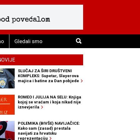
mo
Gledali smo
NOVIJE
SLUČAJ ZA ŠIRI DRUŠTVENI
KOMPLEKS: Supetar, Slayerova
majica i batine za Dan pobjede
ROMEO I JULIJA NA SELU: Knjiga
kojoj se vraćam i koja nikad nije
iznevjerila
POLEMIKA (BIVŠE) NAVIJAČICE:
Kako sam (zasad) prestala
navijati za hrvatsku
reprezentaciju