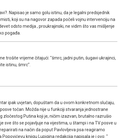
avi?. Napisao je samo golu istinu, da je legalni predsjednik
emisti, koji su na nagovor zapada počeli vojnu intervenciju na
devet odsto medija , proukrajinski, ne vidim što vas mišljenje
iko pogađa.
ošite vrijeme čitajući: "šmrc, jadni putin, šugavi ukrajinci,
ite istinu, šmrc".
entar ipak uvjetan, dopuštam da u ovom konkretnom slučaju,
 posve točan. Možda nije u funkciji stvaranja jednostrane
g zločestog Putina koji je, ničim izazvan, brutalno razrušio
 je sve što se pojavljuje na vijestima, u štampi i na TV posve u
reparirati na način da poput Pavlovljeva psa reagiramo
Popovićevu knjigu Lupigina redakcija napisala je i ovo: "