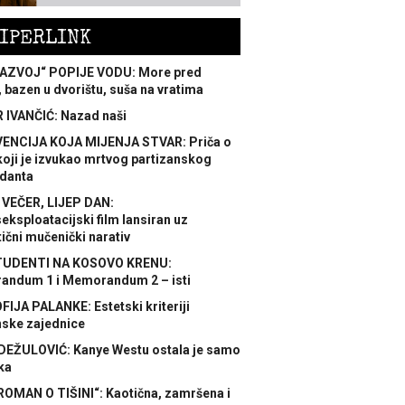
IPERLINK
AZVOJ“ POPIJE VODU: More pred
 bazen u dvorištu, suša na vratima
 IVANČIĆ: Nazad naši
ENCIJA KOJA MIJENJA STVAR: Priča o
koji je izvukao mrtvog partizanskog
danta
 VEČER, LIJEP DAN:
ksploatacijski film lansiran uz
ični mučenički narativ
TUDENTI NA KOSOVO KRENU:
ndum 1 i Memorandum 2 – isti
FIJA PALANKE: Estetski kriteriji
nske zajednice
DEŽULOVIĆ: Kanye Westu ostala je samo
ka
ROMAN O TIŠINI“: Kaotična, zamršena i