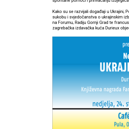
spontane pomoći i prihvaćanju izbjeglica u
Kako su se razvijali događaji u Ukrajini, 
sukobu i svjedočanstva o ukrajinskim izbj
na Forumu, Radiju Gornji Grad te francusk
zagrebačka izdavačka kuća Durieux objedini