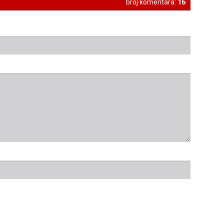
broj komentara:
16