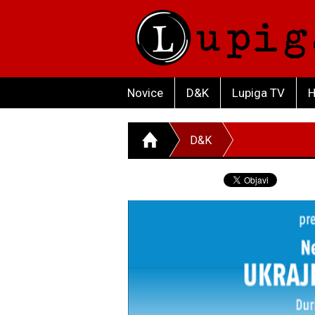
Novice
D&K
Lupiga TV
H
D&K