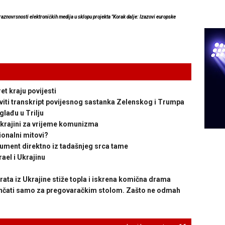
 raznovrsnosti elektroničkih medija u sklopu projekta "Korak dalje: Izazovi europske
 kraju povijesti
ti transkript povijesnog sastanka Zelenskog i Trumpa
glađu u Trilju
Ukrajini za vrijeme komunizma
onalni mitovi?
ent direktno iz tadašnjeg srca tame
ael i Ukrajinu
 iz Ukrajine stiže topla i iskrena komična drama
nčati samo za pregovaračkim stolom. Zašto ne odmah