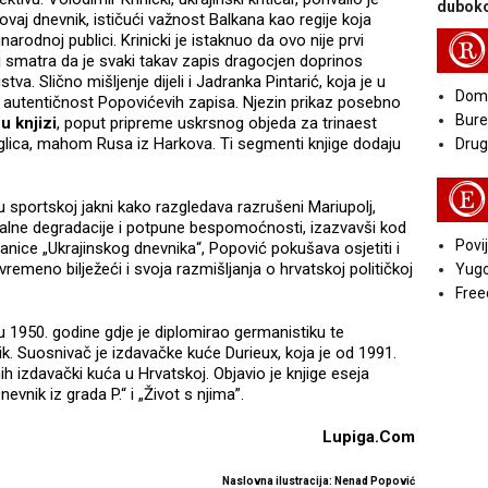
duboko
vaj dnevnik, ističući važnost Balkana kao regije koja
arodnoj publici. Krinicki je istaknuo da ovo nije prvi
R
li smatra da je svaki takav zapis dragocjen doprinos
va. Slično mišljenje dijeli i Jadranka Pintarić, koja je u
Doma
a autentičnost Popovićevih zapisa. Njezin prikaz posebno
Bure
u knjizi
, poput pripreme uskrsnog objeda za trinaest
eglica, mahom Rusa iz Harkova. Ti segmenti knjige dodaju
Druga
E
u sportskoj jakni kako razgledava razrušeni Mariupolj,
oralne degradacije i potpune bespomoćnosti, izazvavši kod
Povij
anice „Ukrajinskog dnevnika“, Popović pokušava osjetiti i
remeno bilježeći i svoja razmišljanja o hrvatskoj političkoj
Yugo
Free
 1950. godine gdje je diplomirao germanistiku te
zik. Suosnivač je izdavačke kuće Durieux, koja je od 1991.
ih izdavački kuća u Hrvatskoj. Objavio je knjige eseja
nevnik iz grada P.“ i „Život s njima”.
Lupiga.Com
Naslovna ilustracija: Nenad Popović