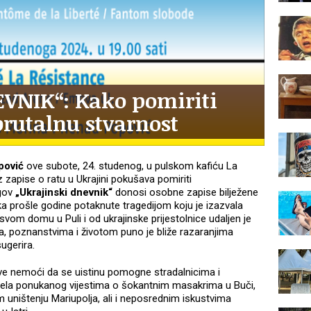
VNIK“: Kako pomiriti
rutalnu stvarnost
pović
ove subote, 24. studenog, u pulskom kafiću La
 zapise o ratu u Ukrajini pokušava pomiriti
egov
„Ukrajinski dnevnik“
donosi osobne zapise bilježene
a prošle godine potaknute tragedijom koju je izazvala
svom domu u Puli i od ukrajinske prijestolnice udaljen je
ma, poznanstvima i životom puno je bliže razaranjima
sugerira.
ive nemoći da se uistinu pomogne stradalnicima i
 djela ponukanog vijestima o šokantnim masakrima u Buči,
uništenju Mariupolja, ali i neposrednim iskustvima