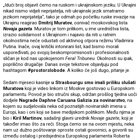
„Idući broj objavit ćemo na ruskom i ukrajinskom jeziku. U Ukrajini
nikad nismo vidjeli neprijatelja, niti ukrajinski jezik smatramo
jezikom neprijatelja“, tako je odmah po početku ruske invazije na
Ukrajinu reagirao
Dmitrij Muratov
, osnivač moskovskog lista
Novaja gazeta
. Muratov je tom prilikom, u ime uredništva lista,
izrazio solidarnost s Ukrajinom i najavio da niti u ratnim
okolnostima neće odustati od aktivnog otpora režimu Vladimira
Putina. Inače, ovaj kritički intonirani list, kad bismo morali
uspoređivati, po svojoj beskompromisnosti i profesionalnosti
sličan je kod nas upokojenom
Feral Tribuneu
. Okolnosti su ipak,
poprilično drugačije. Danas svoje tekstove objavljuju pod
hashtagom
#prostorslobode
. A koliko će još dugo, pitanje je.
Sedam mjeseci kasnije
u Strasbourgu smo imali priliku slušati
Muratova
koji je video linkom iz Moskve gostovao u Europskom
parlamentu. Povod je bio stručni skup, održan prošlog tjedna uoči
dodjele
Nagrade Daphne Caruana Galizia za novinarstvo
, na
kojem su sudjelovala neka od poznatijih novinarskih imena u
Europi, kao i oni koji se bave medijskom politikom. Među njima je
bio i
Kiril Martinov
, sadašnji glavni urednik
Novaje gazete
, koji je
također imao što za reći. Stoga ćemo se na ovom mjestu, neka
nam uz dužno poštovanje oproste ostali govornici, a govorili su
između ostalog i predsjednica Europskog parlamenta Roberta