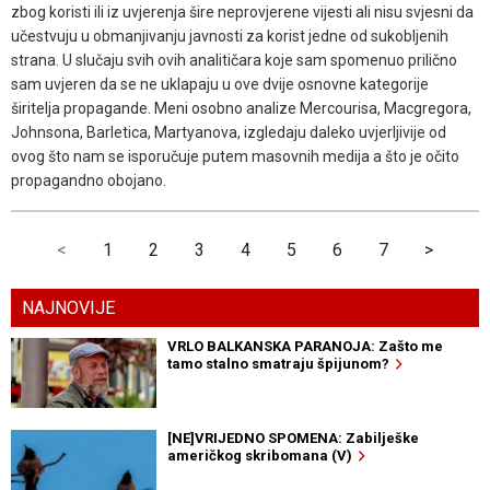
zbog koristi ili iz uvjerenja šire neprovjerene vijesti ali nisu svjesni da
učestvuju u obmanjivanju javnosti za korist jedne od sukobljenih
strana. U slučaju svih ovih analitičara koje sam spomenuo prilično
sam uvjeren da se ne uklapaju u ove dvije osnovne kategorije
širitelja propagande. Meni osobno analize Mercourisa, Macgregora,
Johnsona, Barletica, Martyanova, izgledaju daleko uvjerljivije od
ovog što nam se isporučuje putem masovnih medija a što je očito
propagandno obojano.
<
1
2
3
4
5
6
7
>
NAJNOVIJE
VRLO BALKANSKA PARANOJA: Zašto me
tamo stalno smatraju špijunom?
[NE]VRIJEDNO SPOMENA: Zabilješke
američkog skribomana (V)