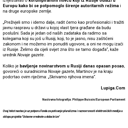
izvještavati o
korumpiranom novcu koji iz Rusije odlazi u
Europu kako bi se potpomoglo širenje autoritarnih režima
i
na druge europske zemlje.
„Preživjeli smo i idemo dalje, radit ćemo kao profesionalci i tražiti
javnu raspravu u državi u kojoj vlast tjera građane da budu
poslušni. Sada je jedan od naših zadataka da radimo sa
kolegama koji su još u Rusiji, koji, to je jasno, nisu zaštićeni
zakonom i ne možemo im ponuditi ugovore, a oni ne mogu izaći
iz Rusije. Želimo da cijeli svijet zna što se tamo događa“, kaže
urednik
Novaje gazete
.
Koliko je
bavljenje novinarstvom u Rusiji danas opasan posao
,
govoreći o suradnicima
Novaje gazete
, Martinov je na kraju
podcrtao ovim riječima: „Skrivamo njihova imena“.
Lupiga.Com
Naslovna fotografija:
Philippe Buissin/European Parliament
Ovaj tekst nastao je uz potporu Fonda za poticanje pluralizma i raznovrsnosti elektroničkih medija u
sklopu projekta "Ustavne vrednote u doba krize"