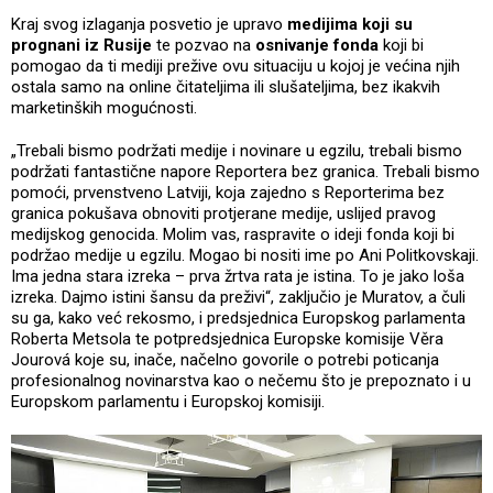
Kraj svog izlaganja posvetio je upravo
medijima koji su
prognani iz Rusije
te pozvao na
osnivanje fonda
koji bi
pomogao da ti mediji prežive ovu situaciju u kojoj je većina njih
ostala samo na online čitateljima ili slušateljima, bez ikakvih
marketinških mogućnosti.
„Trebali bismo podržati medije i novinare u egzilu, trebali bismo
podržati fantastične napore Reportera bez granica. Trebali bismo
pomoći, prvenstveno Latviji, koja zajedno s Reporterima bez
granica pokušava obnoviti protjerane medije, uslijed pravog
medijskog genocida. Molim vas, raspravite o ideji fonda koji bi
podržao medije u egzilu. Mogao bi nositi ime po Ani Politkovskaji.
Ima jedna stara izreka – prva žrtva rata je istina. To je jako loša
izreka. Dajmo istini šansu da preživi“, zaključio je Muratov, a čuli
su ga, kako već rekosmo, i predsjednica Europskog parlamenta
Roberta Metsola te potpredsjednica Europske komisije Věra
Jourová koje su, inače, načelno govorile o potrebi poticanja
profesionalnog novinarstva kao o nečemu što je prepoznato i u
Europskom parlamentu i Europskoj komisiji.