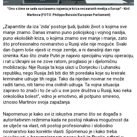
"Ono s čime se sada suočavamo najveća je kriza nezavisnih medija u Europi" - Kiril
Martinov (FOTO: Philippe Buissin/European Parliament)
„Zapamtite da iza 'zida' postoje ljudi, ljudski život o kojima sve
manje znamo. Danas imamo puno policijskog i vojnog nasilja,
puno ekoloških kriza, o kojima znamo sve manje i manje, zato
što profesionalno novinarstvo u Rusiji više nije moguće. Svaki
dan čujem loše vijesti iz moje zemlje, a ni današnji dan nije
iznimka. Kao što znate Putin je najavio specijalnu vojnu operaciju,
i rat u Ukrajini se ne zove ratom, proglasio je i djelomičnu
mobilizaciju. Nije Rusija ta koja ulazi u Donjecku i Luhansku
republiku, nego Rusija želi biti dio tih poredaka koje su kreirale
kriminalne udruge tih regija. Tako da nijedan novinar ne može
raditi tamo, niti tamo ima civilnih udruga. Ta vojna situacija
zapravo to znači i to će ući u sve pore društva u Rusiji, kao neka
onkološka bolest“, vidno je emotivno, ali potpuno smireno,
iznosio Martinov svoja zapažanja.
Napomenuo je kako svi iz iskustva znamo što se događa s
autoritativnim režimima kada ne postoji nikakva mogućnost da
se utječe na vlast, niti postoji profesionalno i slobodno
novinarstvo kao korektiv vlasti. Spomenuo je i kako treba