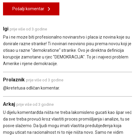
Pošalji komentar
Igi
prije više od 3 godine
Pa i ne moze biti profesionalno novinarstvo i placa iz novina koje su
donirale razne stranke! Ti novinari neovisno pisu prema novcu koji je
otisao u razne "demokraticne" stranke. Ovo je direktna definicija
korupcije zamotane u rjec "DEMOKRACIJA". To je i najveci problem
Amerike i njene demokracije.
Prolaznik
prije više od 3 godine
@kretetusa odličan komentar.
Arkaj
prije više od 3 godine
U dijelu komentarđda ništa ne treba lakomisleno gucati kao špar već
da sve treba provući kroz vlastiti proces promišljanja i analize, tu se
posve slažemo. Da ljudi mogu imati vlastita predubjeđenja koja
mogu uticat na racionalnost ni to nije ništa novo. Samo ne vidim