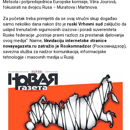
Metsola i potpredsjednica Europske komisije, Věra Jourová,
fokusirati na dvojicu Rusa – Muratova i Martinova.
Za početak treba primijetiti da se ovaj stručni skup događao
samo nekoliko dana nakon što je
ruski Vrhovni sud
zaključio da
uslijed trenutačnih sigurnosnih izazova i poradi suvereniteta
Ruske federacije „postoje pravni razlozi za prestanak djelovanja
ovog medija“. Naime,
likvidaciju internetske stranice
novayagazeta.ru zatražio je Roskomnadzor
(Роскомнадзор),
savezna služba za nadzor komunikacija, informacijske
tehnologije i masovnih medija u Rusiji.