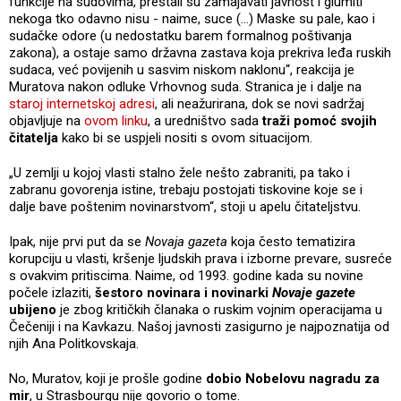
funkcije na sudovima, prestali su zamajavati javnost i glumiti
nekoga tko odavno nisu - naime, suce (...) Maske su pale, kao i
sudačke odore (u nedostatku barem formalnog poštivanja
zakona), a ostaje samo državna zastava koja prekriva leđa ruskih
sudaca, već povijenih u sasvim niskom naklonu“, reakcija je
Muratova nakon odluke Vrhovnog suda. Stranica je i dalje na
staroj internetskoj adresi
, ali neažurirana, dok se novi sadržaj
objavljuje na
ovom linku
, a uredništvo sada
traži pomoć svojih
čitatelja
kako bi se uspjeli nositi s ovom situacijom.
„U zemlji u kojoj vlasti stalno žele nešto zabraniti, pa tako i
zabranu govorenja istine, trebaju postojati tiskovine koje se i
dalje bave poštenim novinarstvom“, stoji u apelu čitateljstvu.
Ipak, nije prvi put da se
Novaja gazeta
koja često tematizira
korupciju u vlasti, kršenje ljudskih prava i izborne prevare, susreće
s ovakvim pritiscima. Naime, od 1993. godine kada su novine
počele izlaziti,
šestoro novinara i novinarki
Novaje gazete
ubijeno
je zbog kritičkih članaka o ruskim vojnim operacijama u
Čečeniji i na Kavkazu. Našoj javnosti zasigurno je najpoznatija od
njih Ana Politkovskaja.
No, Muratov, koji je prošle godine
dobio Nobelovu nagradu za
mir
, u Strasbourgu nije govorio o tome.