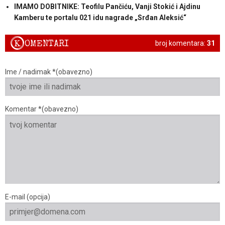
IMAMO DOBITNIKE: Teofilu Pančiću, Vanji Stokić i Ajdinu
Kamberu te portalu 021 idu nagrade „Srđan Aleksić“
K
OMENTARI
broj komentara:
31
Ime / nadimak *(obavezno)
Komentar *(obavezno)
E-mail (opcija)