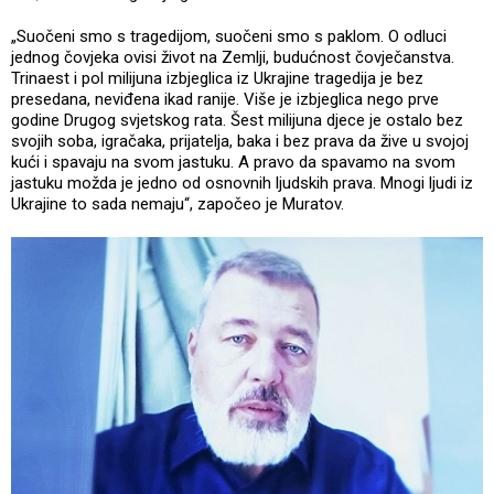
„Suočeni smo s tragedijom, suočeni smo s paklom. O odluci
jednog čovjeka ovisi život na Zemlji, budućnost čovječanstva.
Trinaest i pol milijuna izbjeglica iz Ukrajine tragedija je bez
presedana, neviđena ikad ranije. Više je izbjeglica nego prve
godine Drugog svjetskog rata. Šest milijuna djece je ostalo bez
svojih soba, igračaka, prijatelja, baka i bez prava da žive u svojoj
kući i spavaju na svom jastuku. A pravo da spavamo na svom
jastuku možda je jedno od osnovnih ljudskih prava. Mnogi ljudi iz
Ukrajine to sada nemaju“, započeo je Muratov.