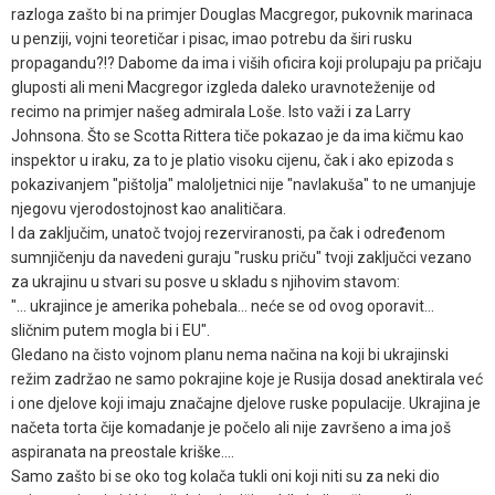
razloga zašto bi na primjer Douglas Macgregor, pukovnik marinaca
u penziji, vojni teoretičar i pisac, imao potrebu da širi rusku
propagandu?!? Dabome da ima i viših oficira koji prolupaju pa pričaju
gluposti ali meni Macgregor izgleda daleko uravnoteženije od
recimo na primjer našeg admirala Loše. Isto važi i za Larry
Johnsona. Što se Scotta Rittera tiče pokazao je da ima kičmu kao
inspektor u iraku, za to je platio visoku cijenu, čak i ako epizoda s
pokazivanjem "pištolja" maloljetnici nije "navlakuša" to ne umanjuje
njegovu vjerodostojnost kao analitičara.
I da zaključim, unatoč tvojoj rezerviranosti, pa čak i određenom
sumnjičenju da navedeni guraju "rusku priču" tvoji zaključci vezano
za ukrajinu u stvari su posve u skladu s njihovim stavom:
"... ukrajince je amerika pohebala... neće se od ovog oporavit...
sličnim putem mogla bi i EU".
Gledano na čisto vojnom planu nema načina na koji bi ukrajinski
režim zadržao ne samo pokrajine koje je Rusija dosad anektirala već
i one djelove koji imaju značajne djelove ruske populacije. Ukrajina je
načeta torta čije komadanje je počelo ali nije završeno a ima još
aspiranata na preostale kriške....
Samo zašto bi se oko tog kolača tukli oni koji niti su za neki dio