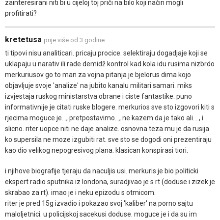
zainteresirani niti bi u cijeloj toj priči na bilo koji način mogli
profitirati?
kretetusa
prije više od 3 godine
ti tipovi nisu analiticari. pricaju procice. selektiraju dogadjaje koji se
uklapaju u narativ ili rade demidž kontrol kad kola idu rusima nizbrdo
merkuriusov go to man za vojna pitanja je bjelorus dima kojo
objavljuje svoje 'analize' na jubito kanalu militari samari. miks
izvjestaja ruskog ministarstva obrane i ciste fantastike. puno
informativnije je citati ruske blogere. merkurios sve sto izgovori kiti s
rjecima moguce je..., pretpostavimo..., ne kazem da je tako ali...., i
slicno. riter uopce niti ne daje analize. osnovna teza mu je da rusija
ko supersila ne moze izgubiti rat. sve sto se dogodi oni prezentiraju
kao dio velikog nepogresivog plana. klasican konspirasi tiori.
i njihove biografije tjeraju da naculjis usi. merkuris je bio politicki
ekspert radio sputnika iz londona, suradjivao je s rt (doduse i zizek je
skrabao za rt). imao je i neku epizodu s otmicom.
riter je pred 15g izvadio i pokazao svoj 'kaliber' na porno sajtu
maloljetnici. u policijskoj sacekusi doduse. moguce je i da su im