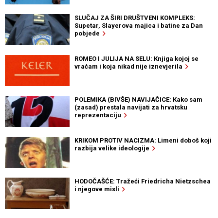
SLUČAJ ZA ŠIRI DRUŠTVENI KOMPLEKS:
Supetar, Slayerova majica i batine za Dan
pobjede
ROMEO I JULIJA NA SELU: Knjiga kojoj se
vraćam i koja nikad nije iznevjerila
POLEMIKA (BIVŠE) NAVIJAČICE: Kako sam
(zasad) prestala navijati za hrvatsku
reprezentaciju
KRIKOM PROTIV NACIZMA: Limeni doboš koji
razbija velike ideologije
HODOČAŠĆE: Tražeći Friedricha Nietzschea
i njegove misli