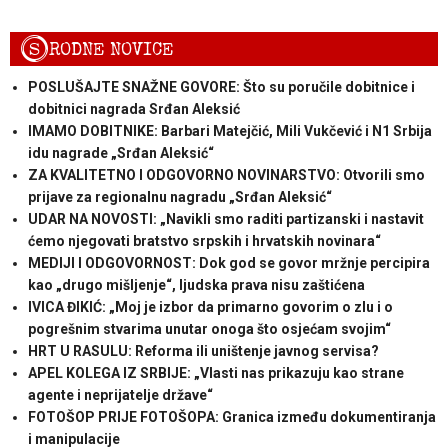
S
RODNE NOVICE
POSLUŠAJTE SNAŽNE GOVORE: Što su poručile dobitnice i
dobitnici nagrada Srđan Aleksić
IMAMO DOBITNIKE: Barbari Matejčić, Mili Vukčević i N1 Srbija
idu nagrade „Srđan Aleksić“
ZA KVALITETNO I ODGOVORNO NOVINARSTVO: Otvorili smo
prijave za regionalnu nagradu „Srđan Aleksić“
UDAR NA NOVOSTI: „Navikli smo raditi partizanski i nastavit
ćemo njegovati bratstvo srpskih i hrvatskih novinara“
MEDIJI I ODGOVORNOST: Dok god se govor mržnje percipira
kao „drugo mišljenje“, ljudska prava nisu zaštićena
IVICA ĐIKIĆ: „Moj je izbor da primarno govorim o zlu i o
pogrešnim stvarima unutar onoga što osjećam svojim“
HRT U RASULU: Reforma ili uništenje javnog servisa?
APEL KOLEGA IZ SRBIJE: „Vlasti nas prikazuju kao strane
agente i neprijatelje države“
FOTOŠOP PRIJE FOTOŠOPA: Granica između dokumentiranja
i manipulacije