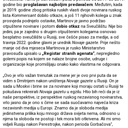
godine bio
proglašavan najboljim predavačem
. Međutim, kada
je 2019. godine zbog pritiska ruskih vlasti dvoje novinara ruskog
lista
Kommersant
dobilo otkaze, a još 11 njihovih kolega u znak
prosvjeda podnijelo ostavke, Martinov je javno podržao
otpuštene novinare i potom
dobio otkaz
na Sveučilištu. Nije bio
jedini, pa je zajedno s drugim otpuštenim kolegama osnovao
besplatno sveučilište u Rusiji, sve češće pisao za medije, a od
travnja 2022. godine glavni je urednik
Novaje gazete
. Prije nešto
manje od dva mjeseca Martinova je rusko Ministarstvo
pravosuđa upisalo u
„Registar stranih agenata“
, nepregledno
golemi popis na kojem se nalaze brojne osobe, udruge i
organizacije koje promišljaju onako kako vlastima ne odgovara.
„Ovo je vrlo važan trenutak za mene jer je ovo prvi puta da se
vidim s Dmitrijem nakon uništenja
Novaje gazete
u Rusiji. On je
sada u Moskvi i brine se za novinare koji moraju ostati u Rusiji te
pokušava rekreirati
Novaja gazetu
u egzilu. Htio bih reći da je iz
naše perspektive, iz perspektive ruskog nezavisnog novinarstva,
vrlo jasno da je ono s čime se sada suočavamo najveća kriza
nezavisnih medija u Europi. Znamo da je sloboda medija
jedinstvena prilika koju mnogo država svijeta nema, odnosno u
njima ta sloboda ne postoji i tek mora biti otkrivena. Ali mi smo
vidjeli Rusiju nakon Perestrojke, nakon perioda Gorbačova“,