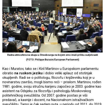
Radna atmosfera na skupu u Strasbourgu na kojem smo imali priliku sudjelovati
(FOTO: Philippe Buissin/European Parliament)
Kao i Muratov, tako se i Kiril Martinov u Europskom parlamentu
obratio
na ruskom jeziku
i dobio veliki aplauz od stotinjak
okupljenih. Radi se o politologu, filozofu i književniku koji je u
novinarstvu završio, mogli bismo reći – prisilom. Martinov, rođen
1981. godine, svoju stručnu karijeru započeo je 2003. godine kao
asistent na Odsjeku za filozofiju i psihologiju Moskovskog
politehničkog sveučilišta. Od 2007. godine postao je viši
predavač, a kasnije i docent, na Nacionalnom istraživačkom
sveučilištu. Tamo je čak sedam puta, u periodu od 2011. do 2019.