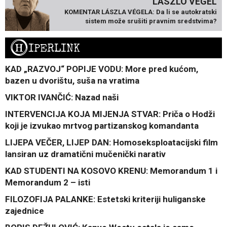
LÁSZLÓ VÉGEL
KOMENTAR LÁSZLA VÉGELA: Da li se autokratski
sistem može srušiti pravnim sredstvima?
H
IPERLINK
KAD „RAZVOJ“ POPIJE VODU: More pred kućom,
bazen u dvorištu, suša na vratima
VIKTOR IVANČIĆ: Nazad naši
INTERVENCIJA KOJA MIJENJA STVAR: Priča o Hodži
koji je izvukao mrtvog partizanskog komandanta
LIJEPA VEČER, LIJEP DAN: Homoseksploatacijski film
lansiran uz dramatični mučenički narativ
KAD STUDENTI NA KOSOVO KRENU: Memorandum 1 i
Memorandum 2 – isti
FILOZOFIJA PALANKE: Estetski kriteriji huliganske
zajednice