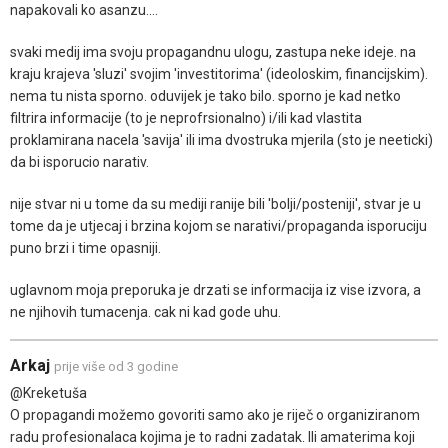
napakovali ko asanzu....
svaki medij ima svoju propagandnu ulogu, zastupa neke ideje. na
kraju krajeva 'sluzi' svojim 'investitorima' (ideoloskim, financijskim).
nema tu nista sporno. oduvijek je tako bilo. sporno je kad netko
filtrira informacije (to je neprofrsionalno) i/ili kad vlastita
proklamirana nacela 'savija' ili ima dvostruka mjerila (sto je neeticki)
da bi isporucio narativ.
nije stvar ni u tome da su mediji ranije bili 'bolji/posteniji', stvar je u
tome da je utjecaj i brzina kojom se narativi/propaganda isporuciju
puno brzi i time opasniji.
uglavnom moja preporuka je drzati se informacija iz vise izvora, a
ne njihovih tumacenja. cak ni kad gode uhu.
Arkaj
prije više od 3 godine
@Kreketuša
O propagandi možemo govoriti samo ako je riječ o organiziranom
radu profesionalaca kojima je to radni zadatak. Ili amaterima koji