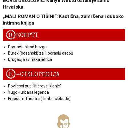
BORIS DEŽULOVIĆ: Kanye Westu ostala je samo
Hrvatska
„MALI ROMAN O TIŠINI“: Kaotična, zamršena i duboko
intimna knjiga
R
ECEPTI
Domaći sok od bazge
Burek (bosanski) za 1 odraslu osobu
Drugačija svinjska jetrica
E
-CIKLOPEDIJA
Povijesni put Hitlerove 'klonje'
Yugo - urbana legenda
Freedom Theatre (Teatar slobode)