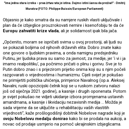
"Ima jedna stara izreka – prva žrtva rata je istina. Dajmo istini šansu da preživi!" - Dmitrij
Muratov (FOTO: Philippe Buissin/European Parliament)
Objasnio je kako smatra da su namjere ruskih vlasti uključivale i
plan da će izbjeglice prouzrokovati nemire i ksenofobiju te da će
Europu zahvatiti krize vlada
, ali je solidarnost ipak bila jača.
„Općenito, moram se ispričati svima u ovoj prostoriji, ali ljudi su
se pokazali boljima od njihovih državnih elita. Dobro znate kako
one govore o ljudskim pravima, a onda namignu predsjedniku
Putinu, jer ljudska prava su samo za javnost, za medije, jer 'i vi i ja
imamo realpolitiku', pa počnimo pričati o plinu i gorivu. Sve je to
Putin dobro znao i s prijezirom prijetio onima koji su s njim počeli
razgovarati o vrijednostima i humanizmu. Cijeli svijet je pokušao
ne primijetiti politička uhićenja, primjerice Navalnog (op.a. Aleksej
Navalni, ruski opozicijski čelnik koji se u ruskom zatvoru nalazi
još od siječnja 2021. godine), a kasnije i drugih oponenata. Potom
je svijet pokušao ne vidjeti ukidanje izbora promjenama ustavnih
amandmana, a kasnije i likvidaciju nezavisnih medija ... Možda je
sada vrijeme da se uključite u rehabilitaciju vaših vlastitih
vrijednosti“, kaže prošlogodišnji dobitnik Nobelove nagrade koji je
svoju Nobelovu medalju donirao
kako bi se prodala na aukciji, a
novac od prodaje usmjerio na pomoć ukrajinskim izbjeglicama.