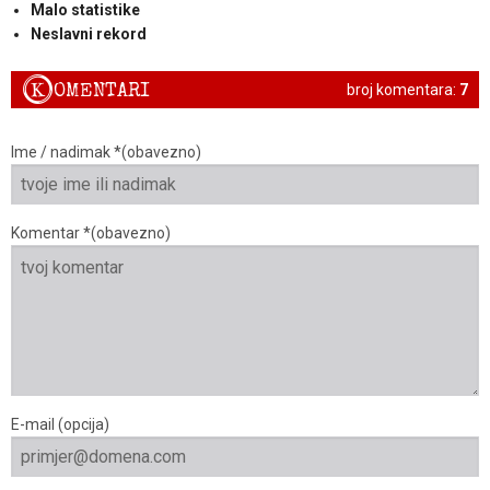
Malo statistike
Neslavni rekord
K
OMENTARI
broj komentara:
7
Ime / nadimak *(obavezno)
Komentar *(obavezno)
E-mail (opcija)