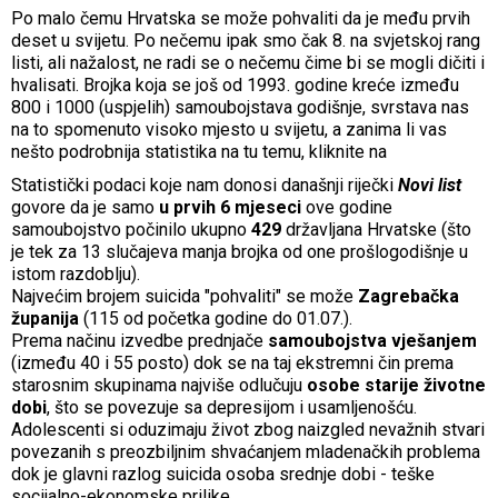
Po malo čemu Hrvatska se može pohvaliti da je među prvih
deset u svijetu. Po nečemu ipak smo čak 8. na svjetskoj rang
listi, ali nažalost, ne radi se o nečemu čime bi se mogli dičiti i
hvalisati. Brojka koja se još od 1993. godine kreće između
800 i 1000 (uspjelih) samoubojstava godišnje, svrstava nas
na to spomenuto visoko mjesto u svijetu, a zanima li vas
nešto podrobnija statistika na tu temu, kliknite na
Statistički podaci koje nam donosi današnji riječki
Novi list
govore da je samo
u prvih 6 mjeseci
ove godine
samoubojstvo počinilo ukupno
429
državljana Hrvatske (što
je tek za 13 slučajeva manja brojka od one prošlogodišnje u
istom razdoblju).
Najvećim brojem suicida "pohvaliti" se može
Zagrebačka
županija
(115 od početka godine do 01.07.).
Prema načinu izvedbe prednjače
samoubojstva vješanjem
(između 40 i 55 posto) dok se na taj ekstremni čin prema
starosnim skupinama najviše odlučuju
osobe starije životne
dobi
, što se povezuje sa depresijom i usamljenošću.
Adolescenti si oduzimaju život zbog naizgled nevažnih stvari
povezanih s preozbiljnim shvaćanjem mladenačkih problema
dok je glavni razlog suicida osoba srednje dobi - teške
socijalno-ekonomske prilike.