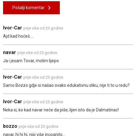
Pošalji komentar
Ivor-Car
prije više od 23 godine
Ajd kad hoćeš ...
navar
prije više od 23 godine
Ja i jesam Tovar, molim lijepo
Ivor-Car
prije više od 23 godine
Samo Bozzo gdje si našao ovako edukativnu sliku, nije ti to u redu?
Ivor-Car
prije više od 23 godine
Neka si, ko kad navar neće da piše, lijen isto da je Dalmatinac!
bozzo
prije više od 23 godine
navar, hi hi hi, nisi više incognito...