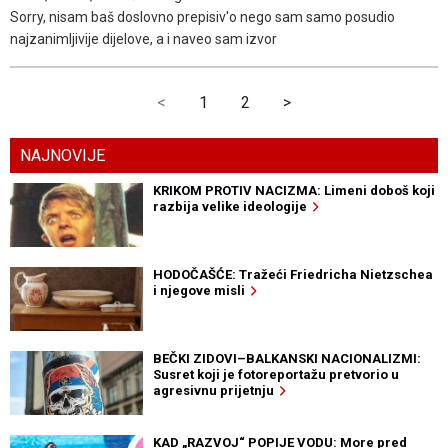
Sorry, nisam baš doslovno prepisiv'o nego sam samo posudio
najzanimljivije dijelove, a i naveo sam izvor
<
1
2
>
NAJNOVIJE
KRIKOM PROTIV NACIZMA: Limeni doboš koji
razbija velike ideologije
HODOČAŠĆE: Tražeći Friedricha Nietzschea
i njegove misli
BEČKI ZIDOVI–BALKANSKI NACIONALIZMI:
Susret koji je fotoreportažu pretvorio u
agresivnu prijetnju
KAD „RAZVOJ“ POPIJE VODU: More pred