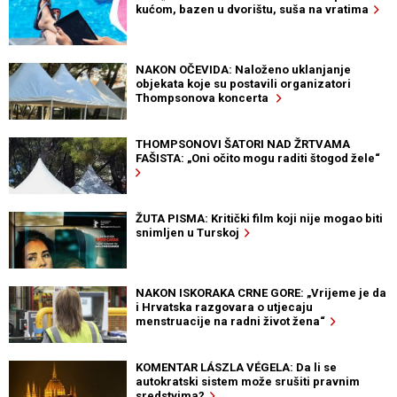
kućom, bazen u dvorištu, suša na vratima
NAKON OČEVIDA: Naloženo uklanjanje
objekata koje su postavili organizatori
Thompsonova koncerta
THOMPSONOVI ŠATORI NAD ŽRTVAMA
FAŠISTA: „Oni očito mogu raditi štogod žele“
ŽUTA PISMA: Kritički film koji nije mogao biti
snimljen u Turskoj
NAKON ISKORAKA CRNE GORE: „Vrijeme je da
i Hrvatska razgovara o utjecaju
menstruacije na radni život žena“
KOMENTAR LÁSZLA VÉGELA: Da li se
autokratski sistem može srušiti pravnim
sredstvima?