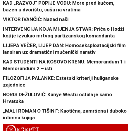
KAD „RAZVOJ“ POPIJE VODU: More pred kućom,
bazen u dvorištu, suša na vratima
VIKTOR IVANČIĆ: Nazad naši
INTERVENCIJA KOJA MIJENJA STVAR: Priča o Hodži
koji je izvukao mrtvog partizanskog komandanta
LIJEPA VEČER, LIJEP DAN: Homoseksploatacijski film
lansiran uz dramatični mučenički narativ
KAD STUDENTI NA KOSOVO KRENU: Memorandum 1 i
Memorandum 2 – isti
FILOZOFIJA PALANKE: Estetski kriteriji huliganske
zajednice
BORIS DEŽULOVIĆ: Kanye Westu ostala je samo
Hrvatska
„MALI ROMAN O TIŠINI“: Kaotična, zamršena i duboko
intimna knjiga
R
ECEPTI