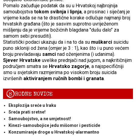
Pomalo začuđuje podatak da su u Hrvatskoj najbrojnija
samoubojstva
tokom svibnja i lipnja
, a prosinac i siječanj je
vrijeme kada se na te drastične korake odlučuje najmanji broj
hrvatskih građana (što je sasvim suprotno uvriježenom
mišljenju da je vrijeme božićnih blagdana "dušu dalo" za
samom sebi presuditi).
Statistički podaci ukazuju da i na to da su
muškarci
suicidu
puno skloniji od žena (omjer je 3 : 1), kao što i u puno većem
broju prevladavaju
samci
nad oženjenima (i udanima).
Sjever Hrvatske
uvelike prednjači nad jugom, a najkritičnijim
područjem smatra se
Hrvatsko zagorje
, a najspecifičniji
smo u svjetskim razmjerima po visokom broju suicida
izvršenih
aktiviranjem ručnih bombi i granata
.
S
RODNE NOVICE
Eksplozija sreće u Iraku
Sreća prati sretne!
Samoubojstvo, a ne umjetnost!
Kinezi-samoubojice jedu mišomor i pesticide
Konzumiranje droge u Hrvatskoj-alarmantno