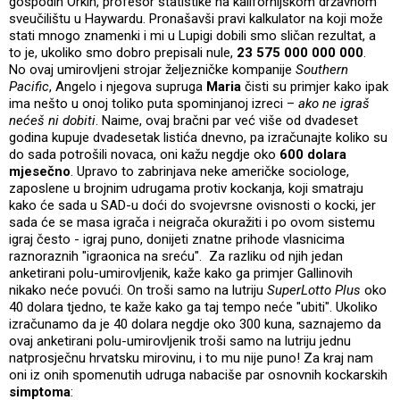
gospodin Orkin, profesor statistike na kalifornijskom državnom
sveučilištu u Haywardu. Pronašavši pravi kalkulator na koji može
stati mnogo znamenki i mi u Lupigi dobili smo sličan rezultat, a
to je, ukoliko smo dobro prepisali nule,
23 575 000 000 000
.
No ovaj umirovljeni strojar željezničke kompanije
Southern
Pacific
, Angelo i njegova supruga
Maria
čisti su primjer kako ipak
ima nešto u onoj toliko puta spominjanoj izreci –
ako ne igraš
nećeš ni dobiti
. Naime, ovaj bračni par već više od dvadeset
godina kupuje dvadesetak listića dnevno, pa izračunajte koliko su
do sada potrošili novaca, oni kažu negdje oko
600 dolara
mjesečno
. Upravo to zabrinjava neke američke sociologe,
zaposlene u brojnim udrugama protiv kockanja, koji smatraju
kako će sada u SAD-u doći do svojevrsne ovisnosti o kocki, jer
sada će se masa igrača i neigrača okuražiti i po ovom sistemu
igraj često - igraj puno, donijeti znatne prihode vlasnicima
raznoraznih "igraonica na sreću". Za razliku od njih jedan
anketirani polu-umirovljenik, kaže kako ga primjer Gallinovih
nikako neće povući. On troši samo na lutriju
SuperLotto Plus
oko
40 dolara tjedno, te kaže kako ga taj tempo neće "ubiti". Ukoliko
izračunamo da je 40 dolara negdje oko 300 kuna, saznajemo da
ovaj anketirani polu-umirovljenik troši samo na lutriju jednu
natprosječnu hrvatsku mirovinu, i to mu nije puno! Za kraj nam
oni iz onih spomenutih udruga nabaciše par osnovnih kockarskih
simptoma
: