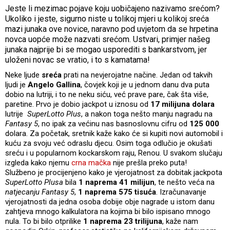
Jeste li mezimac pojave koju uobičajeno nazivamo srećom?
Ukoliko i jeste, sigurno niste u tolikoj mjeri u kolikoj sreća
mazi junaka ove novice, naravno pod uvjetom da se hrpetina
novca uopće može nazvati srećom. Ustvari, primjer našeg
junaka najprije bi se mogao usporediti s bankarstvom, jer
uloženi novac se vratio, i to s kamatama!
Neke ljude
sreća
prati na nevjerojatne načine. Jedan od takvih
ljudi je
Angelo Gallina
, čovjek koji je u jednom danu dva puta
dobio na lutriji, i to ne neku siću, već prave pare, čak šta više,
paretine. Prvo je dobio jackpot u iznosu od
17 milijuna dolara
lutrije
SuperLotto Plus
, a nakon toga nešto manju nagradu na
Fantasy 5
, no ipak za većinu nas basnoslovnu cifru od
125 000
dolara. Za početak, sretnik kaže kako će si kupiti novi automobil i
kuću za svoju već odraslu djecu. Osim toga odlučio je okušati
sreću i u popularnom kockarskom raju, Renou. U svakom slučaju
izgleda kako njemu
crna mačka
nije prešla preko puta!
Službeno je procijenjeno kako je vjerojatnost za dobitak jackpota
SuperLotto Plusa
bila
1 naprema 41 milijun
, te nešto veća na
natjecanju Fantasy 5
,
1 naprema 575 tisuća
. Izračunavanje
vjerojatnosti da jedna osoba dobije obje nagrade u istom danu
zahtjeva mnogo kalkulatora na kojima bi bilo ispisano mnogo
nula. To bi bilo otprilike
1 naprema 23 trilijuna
, kaže nam