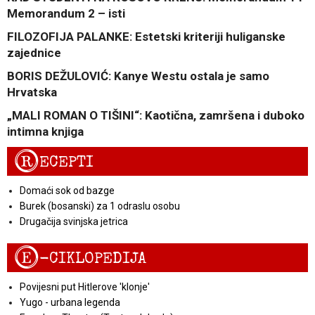
Memorandum 2 – isti
FILOZOFIJA PALANKE: Estetski kriteriji huliganske
zajednice
BORIS DEŽULOVIĆ: Kanye Westu ostala je samo
Hrvatska
„MALI ROMAN O TIŠINI“: Kaotična, zamršena i duboko
intimna knjiga
R
ECEPTI
Domaći sok od bazge
Burek (bosanski) za 1 odraslu osobu
Drugačija svinjska jetrica
E
-CIKLOPEDIJA
Povijesni put Hitlerove 'klonje'
Yugo - urbana legenda