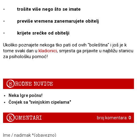
- trošite više nego što se imate
- previše vremena zanemarujete obitelj
- krijete srećke od obitelji
Ukoliko poznajete nekoga tko pati od ovih "boleština" i još je k
tome svaki dan u
kladionici
, smjesta ga prijavite u najbližu stanicu
za psihološku pomoć!
S
RODNE NOVICE
Neka Igre počnu!
Čovjek sa "svinjskim cipelama"
K
OMENTARI
broj komentara:
0
Ime / nadimak *(obavezno)