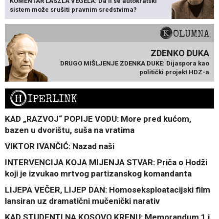
KOMENTAR LÁSZLA VÉGELA: Da li se autokratski
sistem može srušiti pravnim sredstvima?
KOLUMNA
ZDENKO DUKA
DRUGO MIŠLJENJE ZDENKA DUKE: Dijaspora kao
politički projekt HDZ-a
H
IPERLINK
KAD „RAZVOJ“ POPIJE VODU: More pred kućom,
bazen u dvorištu, suša na vratima
VIKTOR IVANČIĆ: Nazad naši
INTERVENCIJA KOJA MIJENJA STVAR: Priča o Hodži
koji je izvukao mrtvog partizanskog komandanta
LIJEPA VEČER, LIJEP DAN: Homoseksploatacijski film
lansiran uz dramatični mučenički narativ
KAD STUDENTI NA KOSOVO KRENU: Memorandum 1 i