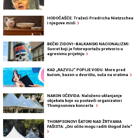
HODOČAŠĆE: Tražeći Friedricha Nietzschea
i njegove misli
BEČKI ZIDOVI–BALKANSKI NACIONALIZMI:
Susret koji je fotoreportažu pretvorio u
agresivnu prijetnju
KAD „RAZVOJ“ POPIJE VODU: More pred
kućom, bazen u dvorištu, suša na vratima
NAKON OČEVIDA: Naloženo uklanjanje
objekata koje su postavili organizatori
Thompsonova koncerta
THOMPSONOVI ŠATORI NAD ŽRTVAMA
FAŠISTA: „Oni očito mogu raditi štogod žele“