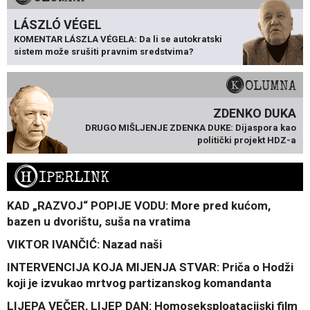
LÁSZLÓ VÉGEL
KOMENTAR LÁSZLA VÉGELA: Da li se autokratski
sistem može srušiti pravnim sredstvima?
KOLUMNA
ZDENKO DUKA
DRUGO MIŠLJENJE ZDENKA DUKE: Dijaspora kao
politički projekt HDZ-a
H
IPERLINK
KAD „RAZVOJ“ POPIJE VODU: More pred kućom,
bazen u dvorištu, suša na vratima
VIKTOR IVANČIĆ: Nazad naši
INTERVENCIJA KOJA MIJENJA STVAR: Priča o Hodži
koji je izvukao mrtvog partizanskog komandanta
LIJEPA VEČER, LIJEP DAN: Homoseksploatacijski film