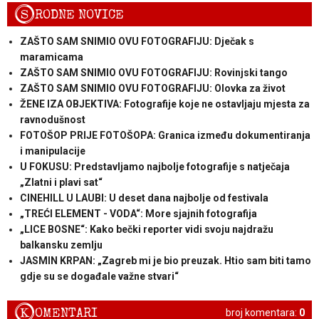
S
RODNE NOVICE
ZAŠTO SAM SNIMIO OVU FOTOGRAFIJU: Dječak s
maramicama
ZAŠTO SAM SNIMIO OVU FOTOGRAFIJU: Rovinjski tango
ZAŠTO SAM SNIMIO OVU FOTOGRAFIJU: Olovka za život
ŽENE IZA OBJEKTIVA: Fotografije koje ne ostavljaju mjesta za
ravnodušnost
FOTOŠOP PRIJE FOTOŠOPA: Granica između dokumentiranja
i manipulacije
U FOKUSU: Predstavljamo najbolje fotografije s natječaja
„Zlatni i plavi sat“
CINEHILL U LAUBI: U deset dana najbolje od festivala
„TREĆI ELEMENT - VODA“: More sjajnih fotografija
„LICE BOSNE“: Kako bečki reporter vidi svoju najdražu
balkansku zemlju
JASMIN KRPAN: „Zagreb mi je bio preuzak. Htio sam biti tamo
gdje su se događale važne stvari“
K
OMENTARI
broj komentara:
0