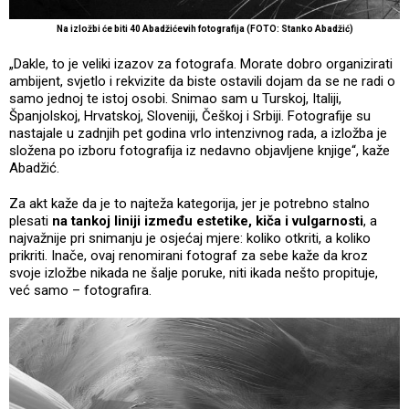
Na izložbi će biti 40 Abadžićevih fotografija (FOTO: Stanko Abadžić)
„Dakle, to je veliki izazov za fotografa. Morate dobro organizirati
ambijent, svjetlo i rekvizite da biste ostavili dojam da se ne radi o
samo jednoj te istoj osobi. Snimao sam u Turskoj, Italiji,
Španjolskoj, Hrvatskoj, Sloveniji, Češkoj i Srbiji. Fotografije su
nastajale u zadnjih pet godina vrlo intenzivnog rada, a izložba je
složena po izboru fotografija iz nedavno objavljene knjige“, kaže
Abadžić.
Za akt kaže da je to najteža kategorija, jer je potrebno stalno
plesati
na tankoj liniji između estetike, kiča i vulgarnosti
, a
najvažnije pri snimanju je osjećaj mjere: koliko otkriti, a koliko
prikriti. Inače, ovaj renomirani fotograf za sebe kaže da kroz
svoje izložbe nikada ne šalje poruke, niti ikada nešto propituje,
već samo – fotografira.