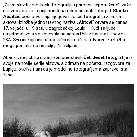
„Želim slaviti crno-bijelu fotografiju i prirodnu ljepotu žene“, kaže
u razgovoru za Lupigu međunarodno priznati fotograf
Stanko
Abadžić
uoči otvorenja njegove izložbe fotografija ženskih
aktova. Izložba jednostavnog naziva
„Aktovi“
otvara se danas,
17. veljače, u 19 sati, u zagrebačkoj Laubi – Kući za ljude i
umjetnost, koja se smjestila na adresi Prilaz baruna Filipovića
23A. Svi oni koji nisu u mogućnosti doći na otvorenje, izložbu
mogu posjetiti do nedjelje, 25. veljače.
Abadžić će publici u Zagrebu predstaviti
četrdeset fotografija
iz
svoje najnovije serije aktova, a odmah na početku razgovora za
Lupigu, otkriva nam da je model na fotografijama zapravo ista
žena.