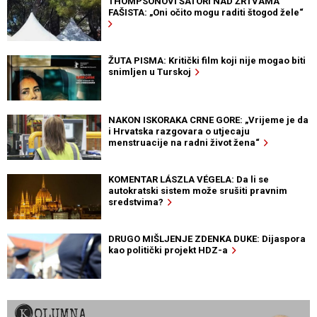
THOMPSONOVI ŠATORI NAD ŽRTVAMA
FAŠISTA: „Oni očito mogu raditi štogod žele“
ŽUTA PISMA: Kritički film koji nije mogao biti
snimljen u Turskoj
NAKON ISKORAKA CRNE GORE: „Vrijeme je da
i Hrvatska razgovara o utjecaju
menstruacije na radni život žena“
KOMENTAR LÁSZLA VÉGELA: Da li se
autokratski sistem može srušiti pravnim
sredstvima?
DRUGO MIŠLJENJE ZDENKA DUKE: Dijaspora
kao politički projekt HDZ-a
KOLUMNA