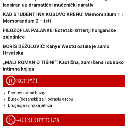
lansiran uz dramatični mučenički narativ
KAD STUDENTI NA KOSOVO KRENU: Memorandum 1 i
Memorandum 2 – isti
FILOZOFIJA PALANKE: Estetski kriteriji huliganske
zajednice
BORIS DEŽULOVIĆ: Kanye Westu ostala je samo
Hrvatska
„MALI ROMAN O TIŠINI“: Kaotična, zamršena i duboko
intimna knjiga
R
ECEPTI
Domaći sok od bazge
Burek (bosanski) za 1 odraslu osobu
Drugačija svinjska jetrica
E
-CIKLOPEDIJA