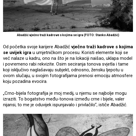
Abadžić vječno traži kadrove s kojima se igra (FOTO: Stanko Abadžić)
Od početka svoje karijere Abadžić
vječno traži kadrove s kojima
se uvijek igra
u umjetničkom procesu. Koristi elemente koji se
već nalaze u kadru, ono na što je na lokaciji naišao, uklapa model
i povremeno rabi rekvizite. Osim seciranja tonova svjetla i tame
koji isključivo naglašavaju subjekt, odnosno, žensku ljepotu u
ovom slučaju, u svojim fotografijama prenosi emociju atmosfere
koju pozadina evocira.
„Crno-bijela fotografija je moj medij, u njemu se najbolje mogu
izraziti. To bogatstvo među-tonova između crne i bijele, valer
nijansi, to me je oduvijek ispunjavalo i privlačilo“, ističe Abadžić.