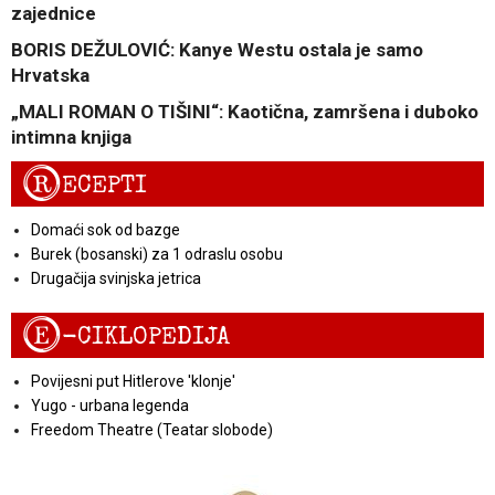
zajednice
BORIS DEŽULOVIĆ: Kanye Westu ostala je samo
Hrvatska
„MALI ROMAN O TIŠINI“: Kaotična, zamršena i duboko
intimna knjiga
R
ECEPTI
Domaći sok od bazge
Burek (bosanski) za 1 odraslu osobu
Drugačija svinjska jetrica
E
-CIKLOPEDIJA
Povijesni put Hitlerove 'klonje'
Yugo - urbana legenda
Freedom Theatre (Teatar slobode)