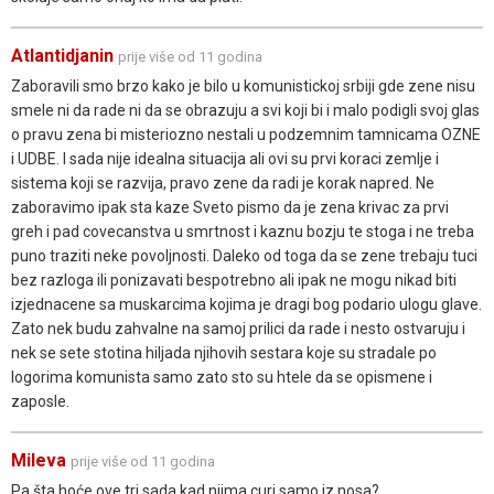
Atlantidjanin
prije više od 11 godina
Zaboravili smo brzo kako je bilo u komunistickoj srbiji gde zene nisu
smele ni da rade ni da se obrazuju a svi koji bi i malo podigli svoj glas
o pravu zena bi misteriozno nestali u podzemnim tamnicama OZNE
i UDBE. I sada nije idealna situacija ali ovi su prvi koraci zemlje i
sistema koji se razvija, pravo zene da radi je korak napred. Ne
zaboravimo ipak sta kaze Sveto pismo da je zena krivac za prvi
greh i pad covecanstva u smrtnost i kaznu bozju te stoga i ne treba
puno traziti neke povoljnosti. Daleko od toga da se zene trebaju tuci
bez razloga ili ponizavati bespotrebno ali ipak ne mogu nikad biti
izjednacene sa muskarcima kojima je dragi bog podario ulogu glave.
Zato nek budu zahvalne na samoj prilici da rade i nesto ostvaruju i
nek se sete stotina hiljada njihovih sestara koje su stradale po
logorima komunista samo zato sto su htele da se opismene i
zaposle.
Mileva
prije više od 11 godina
Pa šta hoće ove tri sada kad njima curi samo iz nosa?