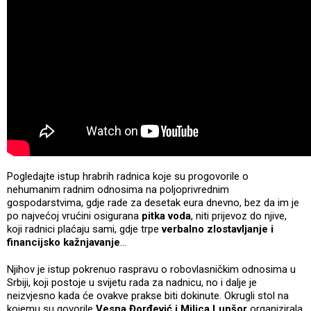
Pogledajte istup hrabrih radnica koje su progovorile o
nehumanim radnim odnosima na poljoprivrednim
gospodarstvima, gdje rade za desetak eura dnevno, bez da im je
po najvećoj vrućini osigurana
pitka voda
, niti prijevoz do njive,
koji radnici plaćaju sami, gdje trpe
verbalno zlostavljanje i
financijsko kažnjavanje
...
Njihov je istup pokrenuo raspravu o robovlasničkim odnosima u
Srbiji, koji postoje u svijetu rada za nadnicu, no i dalje je
neizvjesno kada će ovakve prakse biti dokinute. Okrugli stol na
kojemu su govorile
Vesna Đorđević i Milica Lupšor
organizirala