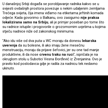
U današnjoj Srbiji događa se porobljavanje radnika kakvo se u
svijesti ovdašnjih prostora povezuje s nekim udaljenim zemljama
Trećega svijeta, čija imena viđamo na etiketama jeftinih komada
odjeće. Kada govorimo o Balkanu, ovo zasigurno
nije praksa
lokalizirana samo na Srbiju
, ali je primjer poseban po tome što
su radnice istupile i progovorile o grozomornim uvjetima u kojima
stječu nadnice niže od zakonskog minimuma.
"Ako idu više od dva puta u WC moraju da donesu
lekarska
uverenja
da su bolesne, ili ako imaju žene mesečnu
menstruaciju, moraju da prijave šefovici, jer su one tad manje
produktivne, ili da nose
crvenu traku na ruci
", ispričala je na
okruglom stolu u Subotici Vesna Đorđević iz Zrenjanina. Ovo je
pravilo kod poslodavca gdje je radila za nadnicu tek nedavno
ukinuto.