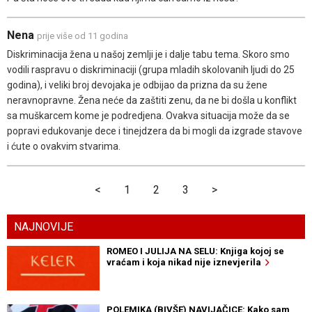
Nena
prije više od 11 godina
Diskriminacija žena u našoj zemlji je i dalje tabu tema. Skoro smo
vodili raspravu o diskriminaciji (grupa mladih skolovanih ljudi do 25
godina), i veliki broj devojaka je odbijao da prizna da su žene
neravnopravne. Žena neće da zaštiti zenu, da ne bi došla u konflikt
sa muškarcem kome je podredjena. Ovakva situacija može da se
popravi edukovanje dece i tinejdzera da bi mogli da izgrade stavove
i ćute o ovakvim stvarima.
<
1
2
3
>
NAJNOVIJE
ROMEO I JULIJA NA SELU: Knjiga kojoj se
vraćam i koja nikad nije iznevjerila
POLEMIKA (BIVŠE) NAVIJAČICE: Kako sam