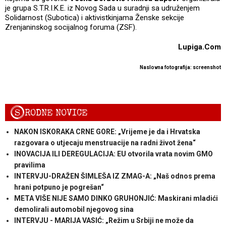
je grupa S.T.R.I.K.E. iz Novog Sada u suradnji sa udruženjem
Solidarnost (Subotica) i aktivistkinjama Ženske sekcije
Zrenjaninskog socijalnog foruma (ZSF).
Lupiga.Com
Naslovna fotografija: screenshot
S
RODNE NOVICE
NAKON ISKORAKA CRNE GORE: „Vrijeme je da i Hrvatska
razgovara o utjecaju menstruacije na radni život žena“
INOVACIJA ILI DEREGULACIJA: EU otvorila vrata novim GMO
pravilima
INTERVJU-DRAŽEN ŠIMLEŠA IZ ZMAG-A: „Naš odnos prema
hrani potpuno je pogrešan“
META VIŠE NIJE SAMO DINKO GRUHONJIĆ: Maskirani mladići
demolirali automobil njegovog sina
INTERVJU - MARIJA VASIĆ: „Režim u Srbiji ne može da