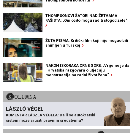
Thompsonova koncerta
THOMPSONOVI ŠATORI NAD ŽRTVAMA
FAŠISTA: „Oni očito mogu raditi štogod žele“
ŽUTA PISMA: Kritički film koji nije mogao biti
snimljen u Turskoj
NAKON ISKORAKA CRNE GORE: „Vrijeme je da
i Hrvatska razgovara o utjecaju
menstruacije na radni život žena“
KOLUMNA
LÁSZLÓ VÉGEL
KOMENTAR LÁSZLA VÉGELA: Da li se autokratski
sistem može srušiti pravnim sredstvima?