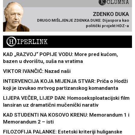
KOLUMNA
ZDENKO DUKA
DRUGO MIŠLJENJE ZDENKA DUKE: Dijaspora kao
politički projekt HDZ-a
H
IPERLINK
KAD „RAZVOJ“ POPIJE VODU: More pred kućom,
bazen u dvorištu, suša na vratima
VIKTOR IVANČIĆ: Nazad naši
INTERVENCIJA KOJA MIJENJA STVAR: Priča o Hodži
koji je izvukao mrtvog partizanskog komandanta
LIJEPA VEČER, LIJEP DAN: Homoseksploatacijski film
lansiran uz dramatični mučenički narativ
KAD STUDENTI NA KOSOVO KRENU: Memorandum 1 i
Memorandum 2 – isti
FILOZOFIJA PALANKE: Estetski kriteriji huliganske