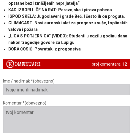
opstane bez izmišljenih neprijatelja“
KAD IZBORI LIČE NA RAT: Paravojska i pirova pobeda
ISPOD SKELA: Jugoslaveni grade Beč. I često ih on proguta.
CLIM4CAST: Novi europski alat za prognozu suše, toplinskih
valova i požara
„LICA S POTJERNICA“ (VIDEO): Studenti u egzilu godinu dana
nakon tragedije govore za Lupigu
BORA ĆOSIĆ: Povratak iz progonstva
K
OMENTARI
broj komentara:
12
Ime / nadimak *(obavezno)
Komentar *(obavezno)