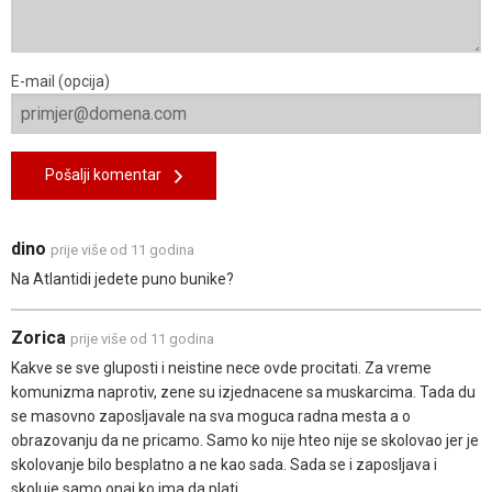
E-mail (opcija)
Pošalji komentar
dino
prije više od 11 godina
Na Atlantidi jedete puno bunike?
Zorica
prije više od 11 godina
Kakve se sve gluposti i neistine nece ovde procitati. Za vreme
komunizma naprotiv, zene su izjednacene sa muskarcima. Tada du
se masovno zaposljavale na sva moguca radna mesta a o
obrazovanju da ne pricamo. Samo ko nije hteo nije se skolovao jer je
skolovanje bilo besplatno a ne kao sada. Sada se i zaposljava i
skoluje samo onaj ko ima da plati.