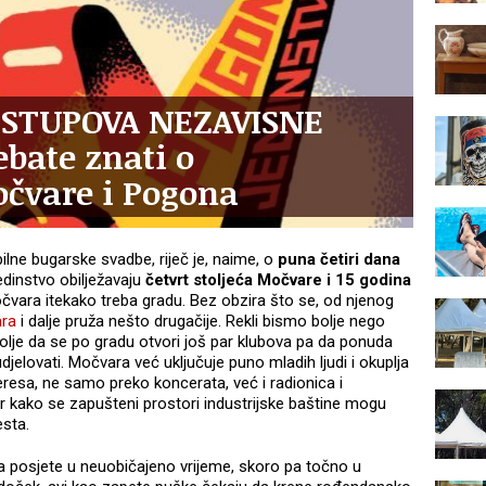
H STUPOVA NEZAVISNE
ebate znati o
čvare i Pogona
ilne bugarske svadbe, riječ je, naime, o
puna četiri dana
dinstvo obilježavaju
četvrt stoljeća Močvare i 15 godina
čvara itekako treba gradu. Bez obzira što se, od njenog
ra
i dalje pruža nešto drugačije. Rekli bismo bolje nego
š bolje da se po gradu otvori još par klubova pa da ponuda
udjelovati. Močvara već uključuje puno mladih ljudi i okuplja
eresa, ne samo preko koncerata, već i radionica i
jer kako se zapušteni prostori industrijske baštine mogu
esta.
posjete u neuobičajeno vrijeme, skoro pa točno u