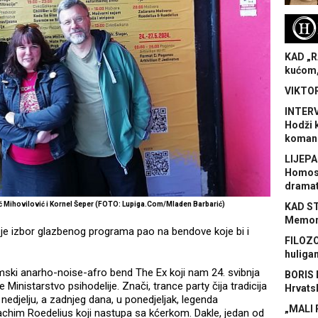
H
KAD „R
kućom,
VIKTOR
INTERV
Hodži 
koman
LIJEPA
Homose
dramat
ić Mihovilović i Kornel Šeper (FOTO: Lupiga.Com/Mladen Barbarić)
KAD S
Memora
 je izbor glazbenog programa pao na bendove koje bi i
FILOZO
huliga
mski anarho-noise-afro bend The Ex koji nam 24. svibnja
BORIS 
e Ministarstvo psihodelije. Znači, trance party čija tradicija
Hrvats
nedjelju, a zadnjeg dana, u ponedjeljak, legenda
„MALI 
achim Roedelius koji nastupa sa kćerkom. Dakle, jedan od