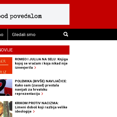
mo
Gledali smo
NOVIJE
ROMEO I JULIJA NA SELU: Knjiga
kojoj se vraćam i koja nikad nije
iznevjerila
POLEMIKA (BIVŠE) NAVIJAČICE:
Kako sam (zasad) prestala
navijati za hrvatsku
reprezentaciju
KRIKOM PROTIV NACIZMA:
Limeni doboš koji razbija velike
ideologije