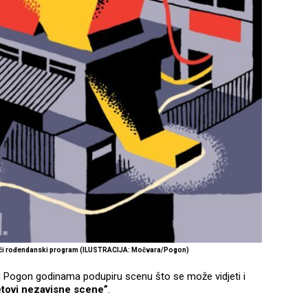
ući rođendanski program (ILUSTRACIJA: Močvara/Pogon)
i Pogon godinama podupiru scenu što se može vidjeti i
etovi nezavisne scene”
.