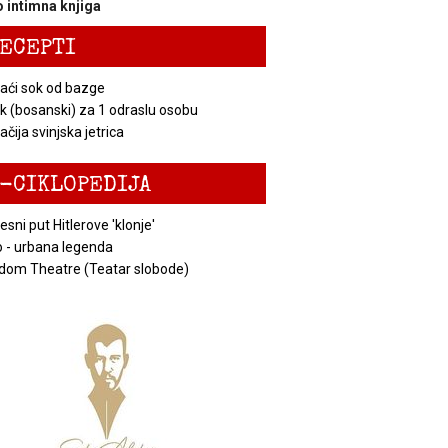
 intimna knjiga
ECEPTI
ći sok od bazge
k (bosanski) za 1 odraslu osobu
čija svinjska jetrica
-CIKLOPEDIJA
esni put Hitlerove 'klonje'
 - urbana legenda
dom Theatre (Teatar slobode)