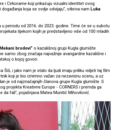
e i Cirkorame koji prikazuju vizualni identitet ovog
 i događanja koja se ovdje odvijaju”, otkriva nam
Luka
 u periodu od 2016. do 2023. godine. Time će se u subotu
 projekata tijekom kojih je predstavljeno više od 100 mladih
Mekani brodovi”
o kazališnoj grupi Kugla glumište
ne samo zbog značaja najvažnije avangardne kazališne i
tskoj o kojoj govori.
Šiš, i jako nam je stalo da ljudi imaju priliku vidjeti taj film
jetnik koji je bio iznimno važan za nezavisnu scenu, a uz
edan je od najznačajnijih članova grupe Kugla glumište. S
ikog projekta Kreativne Europe - CORNERS i premda ga
 da fali”, pojašnjava Matea Munitić Mihovilović.