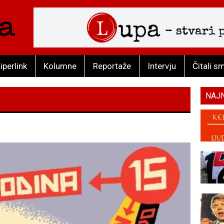
iperlink
Kolumne
Reportaže
Intervju
Čitali s
NAJ