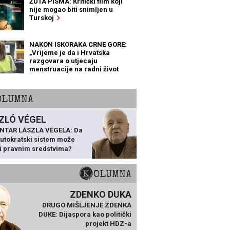
ŽUTA PISMA: Kritički film koji
nije mogao biti snimljen u
Turskoj
NAKON ISKORAKA CRNE GORE:
„Vrijeme je da i Hrvatska
razgovara o utjecaju
menstruacije na radni život
žena“
KOLUMNA
ZLÓ VÉGEL
NTAR LÁSZLA VÉGELA: Da
 autokratski sistem može
ti pravnim sredstvima?
KOLUMNA
ZDENKO DUKA
DRUGO MIŠLJENJE ZDENKA
DUKE: Dijaspora kao politički
projekt HDZ-a