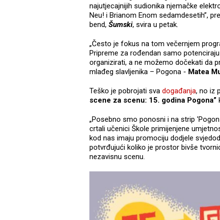
najutjecajnijih sudionika njemačke elek
Neu! i Brianom Enom sedamdesetih”, prep
bend,
Šumski
, svira u petak.
„Često je fokus na tom večernjem program
Pripreme za rođendan samo potenciraju sit
organizirati, a ne možemo dočekati da pr
mlađeg slavljenika – Pogona -
Matea Mu
Teško je pobrojati sva
događanja
, no iz
scene za scenu: 15. godina Pogona”
k
„Posebno smo ponosni i na strip 'Pogon 
crtali učenici Škole primijenjene umjetno
kod nas imaju promociju dodjele svjedod
potvrđujući koliko je prostor bivše tvorn
nezavisnu scenu.