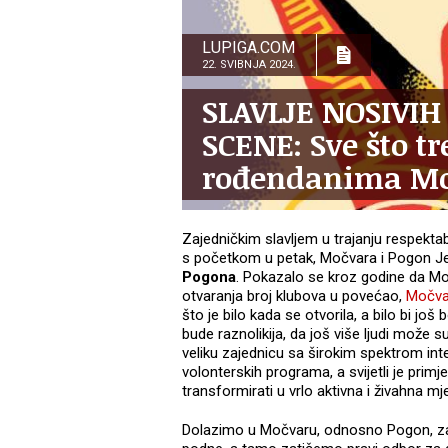
LUPIGA.COM
22. SVIBNJA 2024.
SLAVLJE NOSIVI
SCENE: Sve što tr
rođendanima Mo
Zajedničkim slavljem u trajanju respektab
s početkom u petak, Močvara i Pogon Je
Pogona
. Pokazalo se kroz godine da Mo
otvaranja broj klubova u povećao,
Močva
što je bilo kada se otvorila, a bilo bi jo
bude raznolikija, da još više ljudi može s
veliku zajednicu sa širokim spektrom int
volonterskih programa, a svijetli je prim
transformirati u vrlo aktivna i živahna mj
Dolazimo u Močvaru, odnosno Pogon, za 