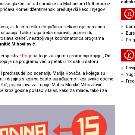
duboko
tronske glazbe još od suradnje sa Michaelom Rotherom iz
ričava Kornel džentlmenski prešutjevši kako i njegov
R
u, ali tu ima toliko događanja tijekom cijeloga dana.
Doma
uaciju. Toliko toga treba napraviti, pripremiti,
Bure
oslava krene”, nestrpljiva je koordinatorica programa
Druga
nitić Mihovilović
.
E
 perspektive
Pogona
to je zasigurno promocija knjige
„Od
oja je na programu već u petak u 18 sati u šatoru.
Povij
i predrasude' po scenariju Marija Kovača, a kojega su
Yugo
sti i dizajna s kojima često surađujemo i koji svake godine
Free
žbi”, pojašnjava za Lupigu Matea Munitić Mihovilović
ice kroz godine postao vitalan, kako za mlade, tako i za