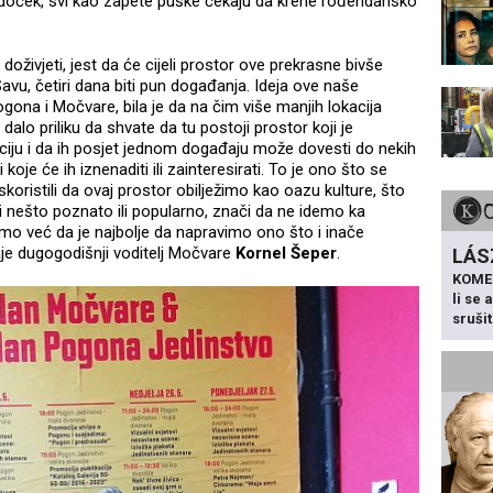
doček, svi kao zapete puške čekaju da krene rođendansko
 doživjeti, jest da će cijeli prostor ove prekrasne bivše
avu, četiri dana biti pun događanja. Ideja ove naše
gona i Močvare, bila je da na čim više manjih lokacija
alo priliku da shvate da tu postoji prostor koji je
ciju i da ih posjet jednom događaju može dovesti do nekih
koje će ih iznenaditi ili zainteresirati. To je ono što se
koristili da ovaj prostor obilježimo kao oazu kulture, što
ti nešto poznato ili popularno, znači da ne idemo ka
o već da je najbolje da napravimo ono što i inače
e dugogodišnji voditelj Močvare
Kornel Šeper
.
LÁS
KOME
li se
sruši