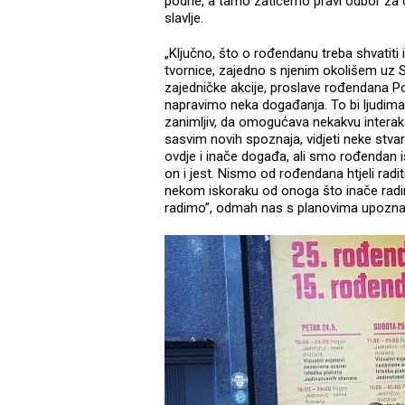
podne, a tamo zatičemo pravi odbor za 
slavlje.
„Ključno, što o rođendanu treba shvatiti i
tvornice, zajedno s njenim okolišem uz S
zajedničke akcije, proslave rođendana Po
napravimo neka događanja. To bi ljudima d
zanimljiv, da omogućava nekakvu interak
sasvim novih spoznaja, vidjeti neke stvari 
ovdje i inače događa, ali smo rođendan is
on i jest. Nismo od rođendana htjeli radi
nekom iskoraku od onoga što inače radim
radimo”, odmah nas s planovima upoznaj