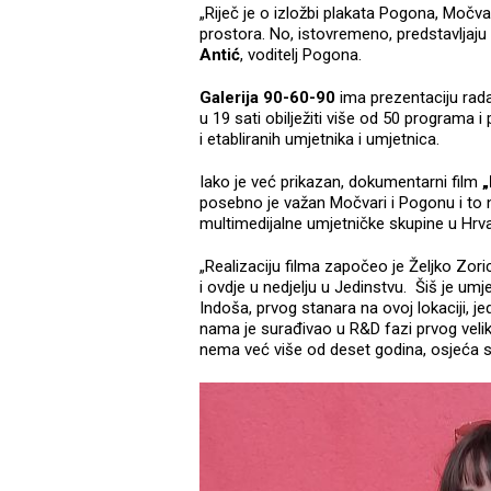
„Riječ je o izložbi plakata Pogona, Močvar
prostora. No, istovremeno, predstavljaju
Antić
, voditelj Pogona.
Galerija 90-60-90
ima prezentaciju rada
u 19 sati obilježiti više od 50 programa i
i etabliranih umjetnika i umjetnica.
Iako je već prikazan, dokumentarni film
„
posebno je važan Močvari i Pogonu i to 
multimedijalne umjetničke skupine u Hrva
„Realizaciju filma započeo je Željko Zorica 
i ovdje u nedjelju u Jedinstvu. Šiš je um
Indoša, prvog stanara na ovoj lokaciji, j
nama je surađivao u R&D fazi prvog vel
nema već više od deset godina, osjeća se