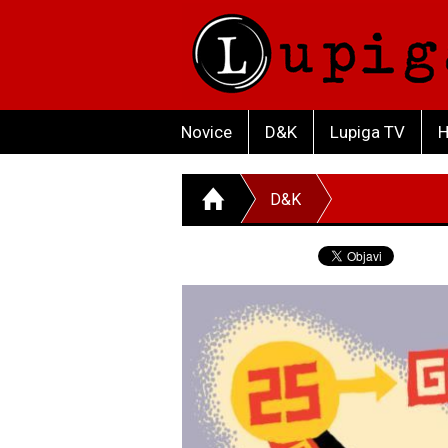
Novice
D&K
Lupiga TV
H
D&K