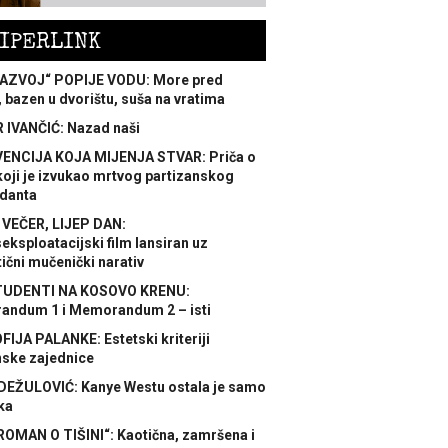
IPERLINK
AZVOJ“ POPIJE VODU: More pred
 bazen u dvorištu, suša na vratima
 IVANČIĆ: Nazad naši
ENCIJA KOJA MIJENJA STVAR: Priča o
koji je izvukao mrtvog partizanskog
danta
 VEČER, LIJEP DAN:
ksploatacijski film lansiran uz
ični mučenički narativ
TUDENTI NA KOSOVO KRENU:
ndum 1 i Memorandum 2 – isti
FIJA PALANKE: Estetski kriteriji
nske zajednice
DEŽULOVIĆ: Kanye Westu ostala je samo
ka
ROMAN O TIŠINI“: Kaotična, zamršena i