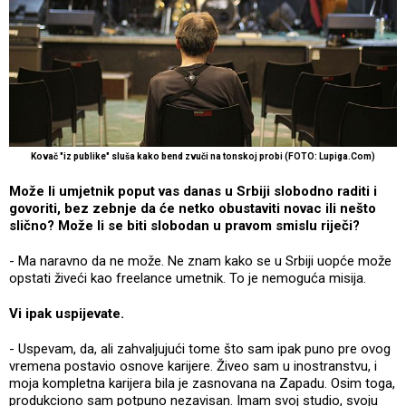
Kovač "iz publike" sluša kako bend zvuči na tonskoj probi (FOTO: Lupiga.Com)
Može li umjetnik poput vas danas u Srbiji slobodno raditi i
govoriti, bez zebnje da će netko obustaviti novac ili nešto
slično? Može li se biti slobodan u pravom smislu riječi?
- Ma naravno da ne može. Ne znam kako se u Srbiji uopće može
opstati živeći kao freelance umetnik. To je nemoguća misija.
Vi ipak uspijevate.
- Uspevam, da, ali zahvaljujući tome što sam ipak puno pre ovog
vremena postavio osnove karijere. Živeo sam u inostranstvu, i
moja kompletna karijera bila je zasnovana na Zapadu. Osim toga,
produkciono sam potpuno nezavisan. Imam svoj studio, svoju