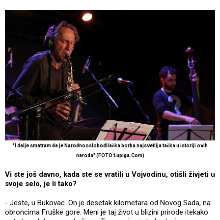
"I dalje smatram da je Narodnooslobodilačka borba najsvetlija tačka u istoriji ovih
naroda" (FOTO:Lupiga.Com)
Vi ste još davno, kada ste se vratili u Vojvodinu, otišli živjeti u
svoje selo, je li tako?
- Jeste, u Bukovac. On je desetak kilometara od Novog Sada, na
obroncima Fruške gore. Meni je taj život u blizini prirode itekako