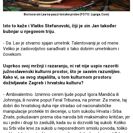
Borisov sin Lav na pauzi tonske probe (FOTO: Lupiga.Com)
Isto to kaže i Vlatko Stefanovski, čiji je sin Jan također
bubnjar u njegovom triju.
- Da. Lav je stvarno sjajan umetnik. Talentovaniji je od mene.
Veliko je zadovoljstvo sarađivati s tako dobrim umetnikom i
čovekom.
Usprkos svoj mržnji i razaranju, ni rat nije uspio razoriti
južnoslavenski kulturni prostor, što je sasvim razumljivo.
Kako vi, sa svog stajališta, u tom kulturnom prostoru
doživljavate Zagreb i hrvatsku kulturu?
- Ambivalentno. Iznimno cenim ljude poput Igora Mandića ili
Johnnyja, ili novine poput Feral Tribunea, na primer. Za mene, taj
dobri dio hrvatskog duha nije stradao od nacionalističke
manipulacije protekle tri decenije, u tom sukobu Hrvata i Srba.
Znate, pokušavam prema oba naroda biti maksimalno kritičan, jer
su i jedni i drugi to zaslužili, kada su si dozvolili taj sukob. Koliko
su Srbi više krivi za sukob u neposrednom smislu povoda, toliko