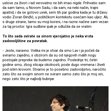
uslove za život i rad verovatno ne bih imao nigde. Prihvatio sam
da sam tamo, u Novom Sadu, i da sam, na neki način, trajni
apatrid, i da se gotovo uvek, sem tih par godina kada je tu državu
vodio Zoran Đinđić, u političkom kontekstu osećam kao uljez. Ali,
s druge strane, tamo su moji koreni, i na razne načine sam vezan
za taj prostor. Igra sudbine ipak je odlučila da se vratim.
To što sada svirate sa sinom vjerojatno je neka vrsta
zadovoljštine za povratak.
- Jeste, naravno. Velika mi je stvar da smo Lav i ja počeli da
sviramo zajedno, s obzirom da su od njegovih malih nogu
postojale prepreke da budemo zajedno. Poslednje tri, četiri
godine smo, zbog sticaja okolnosti, posle dugo vremena i živeli
pod istim krovom. Stvarno je to posebno zadovoljstvo, naročito
zato što sa svojim sinom ne sviram samo zato što je moj sin,
nego zato što je najbolji bubnjar.