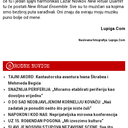
će tu i jedan sjajni harmonikaš Lazar Novkov.
New Ritual Quartet
tu će postati
New Ritual Ensemble
. Sve su to muzičari sa kojima
smo bezbroj puta sarađivali. Oni znaju da sviraju moju muziku
puno bolje od mene.
Lupiga.Com
Naslovna fotografija: Lupiga.Com
S
RODNE NOVICE
TAJNI AKORD: Kantautorska avantura Ivana Škrabea i
Mehmeda Begića
SNAŽNIJA PERIFERIJA: „Moramo etablirati periferiju kao
dovoljno vrijednu“
O DO SAD NEOBJAVLJENOM KORNELIJU KOVAČU: „Naš
zadatak je ponuditi nešto što prije niste čuli“
NAPOKON I KOD NAS: Neprijateljska mirovna konferencija
UZ 15. ROĐENDAN POGONA: „Mi izvozimo kulturu“
SLAVLJE NOSIVIH STUPOVA NEZAVISNE SCENE: Sve što