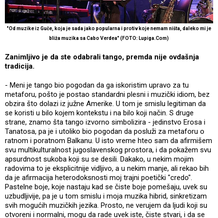
"Od muzike iz Guče, koja je sada jako popularna i protiv koje nemam ništa, daleko mi je
bliža muzika sa Cabo Verdea" (FOTO: Lupiga.Com)
Zanimljivo je da ste odabrali tango, premda nije ovdašnja
tradicija.
- Meni je tango bio pogodan da ga iskoristim upravo za tu
metaforu, pošto je postao standardni plesni i muzički idiom, bez
obzira što dolazi iz južne Amerike. U tom je smislu legitiman da
se koristi u bilo kojem kontekstu i na bilo koji način. S druge
strane, znamo šta tango izvorno simbolizira - jedinstvo Erosa i
Tanatosa, pa je i utoliko bio pogodan da posluži za metaforu o
ratnom i poratnom Balkanu. U isto vreme hteo sam da afirmišem
svu multikulturalnost jugoslavenskog prostora, i da pokažem svu
apsurdnost sukoba koji su se desili. Dakako, u nekim mojim
radovima to je eksplicitnije vidljivo, a u nekim manje, ali rekao bih
da je afirmacija heterodoksnosti moj trajni poetički "credo".
Pastelne boje, koje nastaju kad se čiste boje pomešaju, uvek su
uzbudljivije, pa je u tom smislu i moja muzika hibrid, sinkretizam
svih mogućih muzičkih jezika. Prosto, ne verujem da ljudi koji su
otvoreni i normalni, mogu da rade uvek iste, čiste stvari, i da se