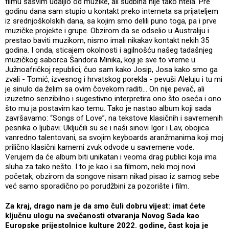
filmu sasvim udaljio od muzike, ali sudbina nije tako htela. Pre
godinu dana sam stupio u kontakt preko interneta sa prijateljem
iz srednjoškolskih dana, sa kojim smo delili puno toga, pa i prve
muzičke projekte i grupe. Obzirom da se odselio u Australiju i
prestao baviti muzikom, nismo imali nikakav kontakt nekih 35
godina. I onda, sticajem okolnosti i agilnošću našeg tadašnjeg
muzičkog saborca Šandora Minika, koji je sve to vreme u
Južnoafričkoj republici, čuo sam kako Josip, Josa kako smo ga
zvali - Tomić, izvesnog i hrvatskog porekla - pevuši Aleluju i tu mi
je sinulo da želim sa ovim čovekom raditi... On nije pevač, ali
izuzetno senzibilno i sugestivno interpretira ono što oseća i ono
što mu ja postavim kao temu. Tako je nastao album koji sada
završavamo: “Songs of Love”, na tekstove klasičnih i savremenih
pesnika o ljubavi. Uključili su se i naši sinovi Igor i Lav, obojica
vanredno talentovani, sa svojim keyboards aranžmanima koji moj
prilično klasični kamerni zvuk odvode u savremene vode.
Verujem da će album biti unikatan i veoma drag publici koja ima
sluha za tako nešto. I to je kao i sa filmom, neki moj novi
početak, obzirom da songove nisam nikad pisao iz samog sebe
već samo sporadično po porudžbini za pozorište i film.
Za kraj, drago nam je da smo čuli dobru vijest: imat ćete
ključnu ulogu na svečanosti otvaranja Novog Sada kao
Europske prijestolnice kulture 2022. godine, čast koja je