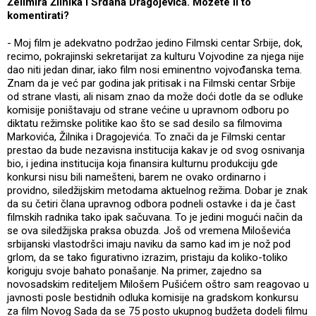
Želimira Žilnika i Srđana Dragojevića. Možete li to
komentirati?
- Moj film je adekvatno podržao jedino Filmski centar Srbije, dok,
recimo, pokrajinski sekretarijat za kulturu Vojvodine za njega nije
dao niti jedan dinar, iako film nosi eminentno vojvođanska tema.
Znam da je već par godina jak pritisak i na Filmski centar Srbije
od strane vlasti, ali nisam znao da može doći dotle da se odluke
komisije poništavaju od strane većine u upravnom odboru po
diktatu režimske politike kao što se sad desilo sa filmovima
Markovića, Žilnika i Dragojevića. To znači da je Filmski centar
prestao da bude nezavisna institucija kakav je od svog osnivanja
bio, i jedina institucija koja finansira kulturnu produkciju gde
konkursi nisu bili namešteni, barem ne ovako ordinarno i
providno, siledžijskim metodama aktuelnog režima. Dobar je znak
da su četiri člana upravnog odbora podneli ostavke i da je čast
filmskih radnika tako ipak sačuvana. To je jedini mogući način da
se ova siledžijska praksa obuzda. Još od vremena Miloševića
srbijanski vlastodršci imaju naviku da samo kad im je nož pod
grlom, da se tako figurativno izrazim, pristaju da koliko-toliko
koriguju svoje bahato ponašanje. Na primer, zajedno sa
novosadskim rediteljem Milošem Pušićem oštro sam reagovao u
javnosti posle bestidnih odluka komisije na gradskom konkursu
za film Novog Sada da se 75 posto ukupnog budžeta dodeli filmu