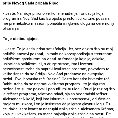
prije Novog Sada pripala Rijeci.
- Jeste. Na moje prilično veliko iznenađenje, fondacija koja
programira Novi Sad kao Evropsku prestonicu kulture, pozvala
me pre nekoliko meseci, i ponudila mi glavnu ulogu na ceremoniji
otvaranja.
To je uistinu sjajno.
- Jeste. To je sada jedna satisfakcija. Jer, bez obzira što su moji
politički stavovi poznati, i nimalo ne korespondiraju s trenutnom
političkom garniturom na vlasti, ta fondacija koja je, dakako,
uslovljena politikom, ali, s druge strane, ima i izvesnu
nezavisnost, treba da napravi kvalitetan program, povodom te
velike šanse da se Srbija i Novi Sad predstave na evropskoj
razini... Evo, hrvatska reč, “razina”. Često koristim hrvatske reči.
Dakle, treba da se napravi kvalitetan program, i to je sigurno
razlog što su me pozvali i ponudili mi tu ulogu. Drugi je razlog što
je režiser programa, relativno mladi, sjajan beogradski režiser
Aleksandar Nikolić, koji ima iskustva u inostranstvu, oduševljen
mojom muzikom, i on je insistirao da ja igram glavnu ulogu. Tu
će, dakle, sem kvarteta nastupiti violinistkinja Aleksandra Krčmar,
koja je, uvek kažem, za mene najbolja violinistkinja na svetu. Bit