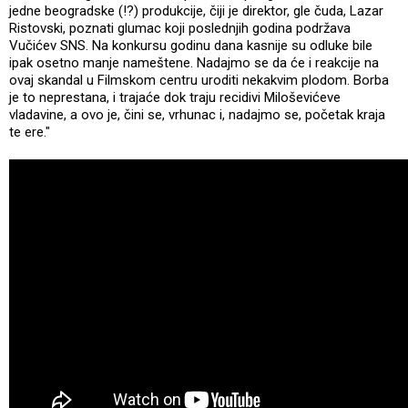
jedne beogradske (!?) produkcije, čiji je direktor, gle čuda, Lazar
Ristovski, poznati glumac koji poslednjih godina podržava
Vučićev SNS. Na konkursu godinu dana kasnije su odluke bile
ipak osetno manje nameštene. Nadajmo se da će i reakcije na
ovaj skandal u Filmskom centru uroditi nekakvim plodom. Borba
je to neprestana, i trajaće dok traju recidivi Miloševićeve
vladavine, a ovo je, čini se, vrhunac i, nadajmo se, početak kraja
te ere."