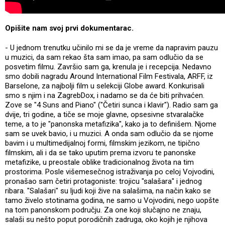
Opišite nam svoj prvi dokumentarac.
- U jednom trenutku učinilo mi se da je vreme da napravim pauzu
u muzici, da sam rekao šta sam imao, pa sam odlučio da se
posvetim filmu. Završio sam ga, krenula je i recepcija. Nedavno
smo dobili nagradu Around International Film Festivala, ARFF, iz
Barselone, za najbolji film u selekciji Globe award. Konkurisali
smo s njim i na ZagrebDox, i nadamo se da će biti prihvaćen.
Zove se "4 Suns and Piano" ("Četiri sunca i klavir"). Radio sam ga
dvije, tri godine, a tiče se moje glavne, opsesivne stvaralačke
teme, a to je "panonska metafizika", kako ja to definišem. Njome
sam se uvek bavio, i u muzici. A onda sam odlučio da se njome
bavim i u multimedijalnoj formi, filmskim jezikom, ne tipično
filmskim, ali i da se tako uputim prema izvoru te panonske
metafizike, u preostale oblike tradicionalnog života na tim
prostorima. Posle višemesečnog istraživanja po celoj Vojvodini,
pronašao sam četiri protagoniste: trojicu "salašara" i jednog
ribara. "Salašari" su ljudi koji žive na salašima, na način kako se
tamo živelo stotinama godina, ne samo u Vojvodini, nego uopšte
na tom panonskom području. Za one koji slučajno ne znaju,
salaši su nešto poput porodičnih zadruga, oko kojih je njihova