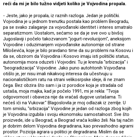
reći da mi je bilo tužno vidjeti koliko je Vojvodina propala.
- Jeste, jako je propala, iz raznih razloga. Jedan je politički.
Vojvodina je u jednom trenutku postala kao problem Beogradu,
pa se svako zalaganje za vojvođanski identitet i interes smatralo
separatizmom. Uostalom, sećamo se da je sve ovo u bivšoj
Jugoslaviji i počelo takozvanom "jogurt-revolucijom", aneksijom
Vojvodine i oduzimanjem vojvođanske autonomije od strane
Miloševića, koje je bilo pravdano time da su problemi na Kosovu i
da se, obzirom da Vojvodina i Kosovo imaju isti politički status,
autonomija mora oduzeti i Vojvodini. Tu je krenula "srbizacija" i
"beogradizacija" Vojvodine. Jako puno autohtonih Vojvođana
otišlo je, jer nisu imali nikakvog interesa da učestvuju u
nacionalističkom ratu na strani velikosrpske ideje, ili ne znam
čega. Bez obzira što sam i ja iz porodice koja je stradala od
ustaša, moja majka, kad je počelo 1991, mi je rekla: "Tvoja
odgovornost i obaveza nije da vraćaš dugove ustašama. Ti
nećeš ići na Vukovar." Blagoslovila je moj odlazak iz zemlje. U
tom smislu, "srbizacija" Vojvodine je jedan od razloga zbog kojih
je Vojvodina izgubila i svoju ekonomsku samostalnost. Sve što
proizvede, ide u Beograd, a Beograd vraća koliko želi. Na taj način
je dobrim delom Vojvodina degradirana, kao prevashodno agrarni
prostor. Pozicija agrara u politici je degradirana. Mislim da se