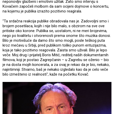
neponovljiv glazbeni i emotivni užitak. Zato smo intervju s
Kovačem započeli molbom da sam ocijeni dojmove o koncertu,
na kojemu je publika izrazito pozitivno reagirala.
"Ta srdačna reakcija publike obradovala nas je. Zadovoljni smo i
brojem posetilaca, kojih i nije bilo malo, s obzirom na sve ove
pritiske oko korone. Publika se, uostalom, ni ne meri brojevima,
nego po kvalitetu i otvorenosti prema onome što muzika donosi.
Bilo je motivišuće da damo što smo mogli, posle teškog puta
kroz mećavu u Srbiji, pred publikom toliko punom entuzijazma,
koja je tako pozitivno reagovala. Zaista smo uživali. Bilo je lepo
veče. Moj drug i prijatelj Boris Mitić, reditelj naših dokumentarnih
filmova, koji je postao Zagrepčanin – u Zagrebu se oženio – bio
je na dosta mojih koncerata, a za ovaj je rekao da je bio, nekako,
najintimniji. Stvarno, baš je nekako izgledalo kao da je celo veče
bilo izmešteno iz realnosti", kaže na početku Kovač.