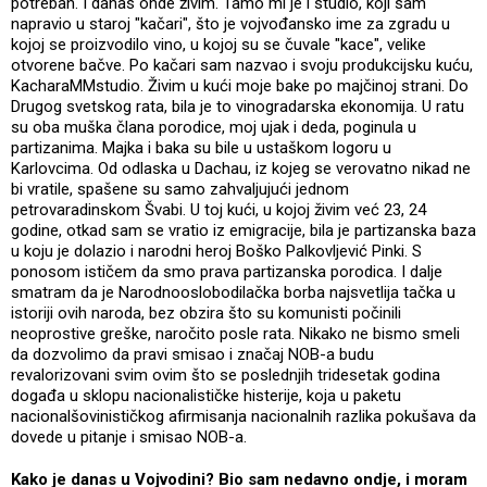
potreban. I danas onde živim. Tamo mi je i studio, koji sam
napravio u staroj "kačari", što je vojvođansko ime za zgradu u
kojoj se proizvodilo vino, u kojoj su se čuvale "kace", velike
otvorene bačve. Po kačari sam nazvao i svoju produkcijsku kuću,
KacharaMMstudio. Živim u kući moje bake po majčinoj strani. Do
Drugog svetskog rata, bila je to vinogradarska ekonomija. U ratu
su oba muška člana porodice, moj ujak i deda, poginula u
partizanima. Majka i baka su bile u ustaškom logoru u
Karlovcima. Od odlaska u Dachau, iz kojeg se verovatno nikad ne
bi vratile, spašene su samo zahvaljujući jednom
petrovaradinskom Švabi. U toj kući, u kojoj živim već 23, 24
godine, otkad sam se vratio iz emigracije, bila je partizanska baza
u koju je dolazio i narodni heroj Boško Palkovljević Pinki. S
ponosom ističem da smo prava partizanska porodica. I dalje
smatram da je Narodnooslobodilačka borba najsvetlija tačka u
istoriji ovih naroda, bez obzira što su komunisti počinili
neoprostive greške, naročito posle rata. Nikako ne bismo smeli
da dozvolimo da pravi smisao i značaj NOB-a budu
revalorizovani svim ovim što se poslednjih tridesetak godina
događa u sklopu nacionalističke histerije, koja u paketu
nacionalšovinističkog afirmisanja nacionalnih razlika pokušava da
dovede u pitanje i smisao NOB-a.
Kako je danas u Vojvodini? Bio sam nedavno ondje, i moram