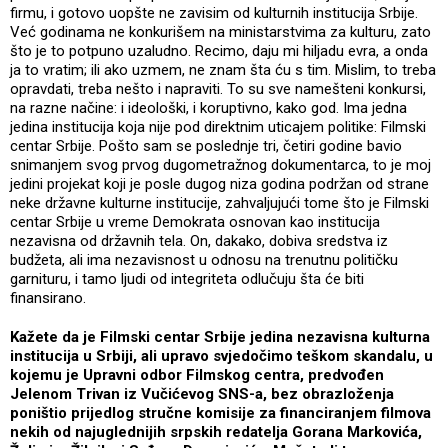
firmu, i gotovo uopšte ne zavisim od kulturnih institucija Srbije.
Već godinama ne konkurišem na ministarstvima za kulturu, zato
što je to potpuno uzaludno. Recimo, daju mi hiljadu evra, a onda
ja to vratim; ili ako uzmem, ne znam šta ću s tim. Mislim, to treba
opravdati, treba nešto i napraviti. To su sve namešteni konkursi,
na razne načine: i ideološki, i koruptivno, kako god. Ima jedna
jedina institucija koja nije pod direktnim uticajem politike: Filmski
centar Srbije. Pošto sam se poslednje tri, četiri godine bavio
snimanjem svog prvog dugometražnog dokumentarca, to je moj
jedini projekat koji je posle dugog niza godina podržan od strane
neke državne kulturne institucije, zahvaljujući tome što je Filmski
centar Srbije u vreme Demokrata osnovan kao institucija
nezavisna od državnih tela. On, dakako, dobiva sredstva iz
budžeta, ali ima nezavisnost u odnosu na trenutnu političku
garnituru, i tamo ljudi od integriteta odlučuju šta će biti
finansirano.
Kažete da je Filmski centar Srbije jedina nezavisna kulturna
institucija u Srbiji, ali upravo svjedočimo teškom skandalu, u
kojemu je Upravni odbor Filmskog centra, predvođen
Jelenom Trivan iz Vučićevog SNS-a, bez obrazloženja
poništio prijedlog stručne komisije za financiranjem filmova
nekih od najuglednijih srpskih redatelja Gorana Markovića,