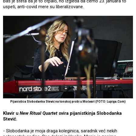
Baš je šteta da je to otpalo, no izgleda da ćemo 23. januara to
uspeti, anti-covid mere su liberalizovane.
Pijanistica Slobodanka Stević na tonskoj probi u Močvari (FOTO: Lupiga.Com)
Klavir u
New Ritual Quartet
svira pijanistkinja Slobodanka
Stević.
- Slobodanka je moja draga koleginica, saradnik već nekih