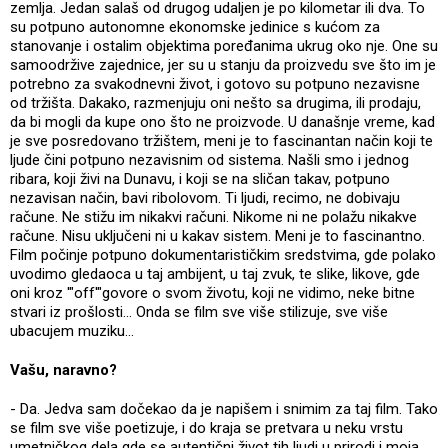
zemlja. Jedan salaš od drugog udaljen je po kilometar ili dva. To
su potpuno autonomne ekonomske jedinice s kućom za
stanovanje i ostalim objektima poređanima ukrug oko nje. One su
samoodržive zajednice, jer su u stanju da proizvedu sve što im je
potrebno za svakodnevni život, i gotovo su potpuno nezavisne
od tržišta. Dakako, razmenjuju oni nešto sa drugima, ili prodaju,
da bi mogli da kupe ono što ne proizvode. U današnje vreme, kad
je sve posredovano tržištem, meni je to fascinantan način koji te
ljude čini potpuno nezavisnim od sistema. Našli smo i jednog
ribara, koji živi na Dunavu, i koji se na sličan takav, potpuno
nezavisan način, bavi ribolovom. Ti ljudi, recimo, ne dobivaju
račune. Ne stižu im nikakvi računi. Nikome ni ne polažu nikakve
račune. Nisu uključeni ni u kakav sistem. Meni je to fascinantno.
Film počinje potpuno dokumentarističkim sredstvima, gde polako
uvodimo gledaoca u taj ambijent, u taj zvuk, te slike, likove, gde
oni kroz '"off'"govore o svom životu, koji ne vidimo, neke bitne
stvari iz prošlosti... Onda se film sve više stilizuje, sve više
ubacujem muziku...
Vašu, naravno?
- Da. Jedva sam dočekao da je napišem i snimim za taj film. Tako
se film sve više poetizuje, i do kraja se pretvara u neku vrstu
umetničkog dela gde se autentični život tih ljudi u prirodi i moja