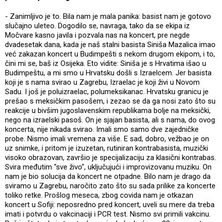
- Zanimljivo je to. Bila nam je mala panika: basist nam je gotovo
slučajno uleteo. Dogodilo se, navraga, tako da se ekipa iz
Močvare kasno javila i pozvala nas na koncert, pre negde
dvadesetak dana, kada je naš stalni basista Siniša Mazalica imao
već zakazan koncert u Budimpešti s nekom drugom ekipom, i to,
čini mi se, baš iz Osijeka. Eto vidite: Siniša je s Hrvatima išao u
Budimpeštu, a mi smo u Hrvatsku došli s Izraelcem. Jer basista
koji je s nama svirao u Zagrebu, Izraelac je koji živi u Novom
Sadu. I još je poluizraelac, polumeksikanac. Hrvatsku granicu je
prešao s meksičkim pasošem, i zezao se da ga nosi zato što su
reakcije u bivšim jugoslavenskim republikama bolje na meksički,
nego na izraelski pasoš. On je sjajan basista, ali s nama, do ovog
koncerta, nije nikada svirao. Imali smo samo dve zajedničke
probe. Nismo imali vremena za više. E sad, dobro, vežbao je on
uz snimke, i pritom je izuzetan, rutiniran kontrabasista, muzički
visoko obrazovan, završio je specijalizaciju za klasični kontrabas.
Svira međutim "sve živo", uključujući i improvizovanu muziku. On
nam je bio solucija da koncert ne otpadne. Bilo nam je drago da
sviramo u Zagrebu, naročito zato što su sada prilike za koncerte
toliko retke. Prošlog meseca, zbog covida nam je otkazan
koncert u Sofiji: neposredno pred koncert, uveli su mere da treba
imati i potvrdu o vakcinaciji i PCR test. Nismo svi primili vakcinu.