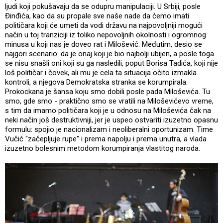
ljudi koji pokušavaju da se odupru manipulaciji. U Srbiji, posle
Đinđića, kao da su propale sve naše nade da ćemo imati
političara koji će umeti da vodi državu na najpovoljniji mogući
način u toj tranziciji iz toliko nepovoljnih okolnosti i ogromnog
minusa u koji nas je doveo rat i Milošević. Međutim, desio se
najgori scenario: da je onaj koji je bio najbolji ubijen, a posle toga
se nisu snašli oni koji su ga nasledili, poput Borisa Tadića, koji nije
loš političar i čovek, ali mu je cela ta situacija očito izmakla
kontroli, a njegova Demokratska stranka se korumpirala.
Prokockana je šansa koju smo dobili posle pada Miloševića. Tu
smo, gde smo - praktično smo se vratili na Miloševićevo vreme,
s tim da imamo političara koji je u odnosu na Miloševića čak na
neki način još destruktivniji, jer je uspeo ostvariti izuzetno opasnu
formulu: spojio je nacionalizam i neoliberalni oportunizam. Time
Vučić "začepljuje rupe" i prema napolju i prema unutra, a vlada
izuzetno bolesnim metodom korumpiranja vlastitog naroda.