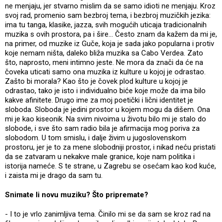
ne menjaju, jer stvarno mislim da se samo idioti ne menjaju. Kroz
svoj rad, promenio sam bezbroj tema, i bezbroj muzičkih jezika:
ima tu tanga, klasike, jazza, svih mogućih uticaja tradicionalnih
muzika s ovih prostora, pa i šire... Često znam da kažem da mi je,
na primer, od muzike iz Guče, koja je sada jako popularna i protiv
koje nemam ništa, daleko bliža muzika sa Cabo Verdea. Zato
što, naprosto, meni intimno jeste. Ne mora da znači da će na
čoveka uticati samo ona muzika iz kulture u kojoj je odrastao.
Zašto bi morala? Kao što je čovek plod kulture u kojoj je
odrastao, tako je isto i individualno biće koje može da ima bilo
kakve afinitete. Drugo ime za moj poetički i lični identitet je
sloboda. Sloboda je jedini prostor u kojem mogu da dišem. Ona
mi je kao kiseonik. Na svim nivoima u životu bilo mi je stalo do
slobode, i sve što sam radio bila je afirmacija mog poriva za
slobodom. U tom smislu, i dalje živim u jugoslovenskom
prostoru, jer je to za mene slobodniji prostor, i nikad neću pristati
da se zatvaram u nekakve male granice, koje nam politika i
istorija nameće. S te strane, u Zagrebu se osećam kao kod kuće,
i zaista mi je drago da sam tu.
Snimate li novu muziku? Što pripremate?
- I to je vrlo zanimljiva tema. Činilo mi se da sam se kroz rad na