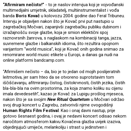
“Afirmiram nečisto!”
- to je naslov intervjua koji je vojvođanski
multimedijalni umjetnik, skladatelj, multiinstrumentalist i vođa
banda
Boris Kovač
u kolovozu 2004. godine dao Feral Tribuneu.
Intervju je objavljen nakon što je Kovač prvi put nastupio u
zagrebačkoj Močvari, zapanjivši zagrebačku publiku dubinom i
izražajnošću svoje glazbe, koja je smion eklektični spoj
raznovrsnih žanrova, s naglaskom na kombinaciji tanga, jazza,
suvremene glazbe i balkanskih idioma, što rezultira opojnom
varijantom “world musica”, koji je Kovač onih godina snimao za
renomirane world music etikete u Europi, a danas ga nudi na
online platformi bandcamp.com.
“Afirmišem nečisto – da, bio je to jedan od mojih poslijeratnih
leitmotiva, jer sam hteo da se otvoreno suprotstavim tom
iščišćavanju, afitmiranju čistog, čistokrvnosti, čistih jezika, čistih
bla-bla-bla na ovim prostorima, za koja znamo koliku su cijenu
imala devedesetih”, kazao je Kovač za Lupigu prošlog mjeseca,
nakon što je sa svojim
New Ritual Quartetom
u Močvari održao
svoj drugi koncert u Zagrebu, zatvorivši njime ovogodišnji
Human Rights Film Festival
. Kao i onaj davni nastup, prije
gotovo šesnaest godina, i ovaj je nedavni koncert odisao nekom
naročitom atmosferom kakvu Kovačeva glazba uvijek izaziva,
objedinjujući umijeće, melankoliju i strast u jedinstven i