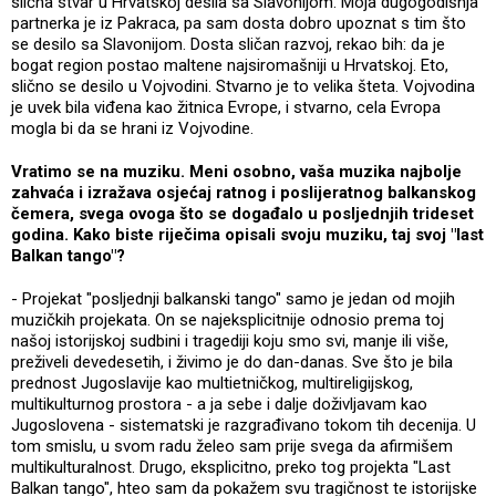
slična stvar u Hrvatskoj desila sa Slavonijom. Moja dugogodišnja
partnerka je iz Pakraca, pa sam dosta dobro upoznat s tim što
se desilo sa Slavonijom. Dosta sličan razvoj, rekao bih: da je
bogat region postao maltene najsiromašniji u Hrvatskoj. Eto,
slično se desilo u Vojvodini. Stvarno je to velika šteta. Vojvodina
je uvek bila viđena kao žitnica Evrope, i stvarno, cela Evropa
mogla bi da se hrani iz Vojvodine.
Vratimo se na muziku. Meni osobno, vaša muzika najbolje
zahvaća i izražava osjećaj ratnog i poslijeratnog balkanskog
čemera, svega ovoga što se događalo u posljednjih trideset
godina. Kako biste riječima opisali svoju muziku, taj svoj "last
Balkan tango"?
- Projekat "posljednji balkanski tango" samo je jedan od mojih
muzičkih projekata. On se najeksplicitnije odnosio prema toj
našoj istorijskoj sudbini i tragediji koju smo svi, manje ili više,
preživeli devedesetih, i živimo je do dan-danas. Sve što je bila
prednost Jugoslavije kao multietničkog, multireligijskog,
multikulturnog prostora - a ja sebe i dalje doživljavam kao
Jugoslovena - sistematski je razgrađivano tokom tih decenija. U
tom smislu, u svom radu želeo sam prije svega da afirmišem
multikulturalnost. Drugo, eksplicitno, preko tog projekta "Last
Balkan tango", hteo sam da pokažem svu tragičnost te istorijske