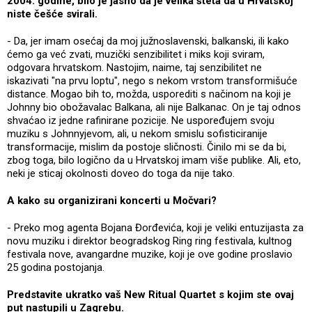
2004. godine, bilo je jasno da je velika šteta da u Hrvatskoj
niste češće svirali.
- Da, jer imam osećaj da moj južnoslavenski, balkanski, ili kako
ćemo ga već zvati, muzički senzibilitet i miks koji sviram,
odgovara hrvatskom. Nastojim, naime, taj senzibilitet ne
iskazivati "na prvu loptu", nego s nekom vrstom transformišuće
distance. Mogao bih to, možda, usporediti s načinom na koji je
Johnny bio obožavalac Balkana, ali nije Balkanac. On je taj odnos
shvaćao iz jedne rafinirane pozicije. Ne uspoređujem svoju
muziku s Johnnyjevom, ali, u nekom smislu sofisticiranije
transformacije, mislim da postoje sličnosti. Činilo mi se da bi,
zbog toga, bilo logično da u Hrvatskoj imam više publike. Ali, eto,
neki je sticaj okolnosti doveo do toga da nije tako.
A kako su organizirani koncerti u Močvari?
- Preko mog agenta Bojana Đorđevića, koji je veliki entuzijasta za
novu muziku i direktor beogradskog Ring ring festivala, kultnog
festivala nove, avangardne muzike, koji je ove godine proslavio
25 godina postojanja.
Predstavite ukratko vaš New Ritual Quartet s kojim ste ovaj
put nastupili u Zagrebu.