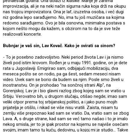
petnaestak godina. Ona dolazi iz klasike. Manje je zanima
improvizacija, ali je na neki način sigurna ruka koja drži na okupu
nas trojicu improvizatora. Ona je laf, izuzetna osoba, i već dugi
niz godina lepo sarađujemo. No, ima tu još muzičara sa kojima
redovno sarađujemo. Ovo je bila osnovna, minimalna postava s
kojom nešto mogu da kažem, s obzirom na to da je sve teže
realizovati koncerte.
Bubnjar je vaš sin, Lav Kovač. Kako je svirati sa sinom?
- To je posebno zadovoljstvo. Neki period života Lav i ja nismo
živeli pod istim krovom. Rođen je u maju 1991. godine, on je dete
rata u Jugoslaviji. Emigrirao sam, odbijajući mobilizaciju, dva
meseca pošto se on rodio, pa ga šest, sedam meseci nisam
video. Uvek sam se borio da budem sa njim. Posle smo živeli u
inostranstvu. On je prohodao "na sončnoj strani Alp", na
Gorenjskoj. Lav je i bio glavni razlog zbog kojeg sam se vratio u
Srbiju. Verovatno bih, u drugom slučaju, otišao negde; imao sam
veliki otpor prema toj srbijanskoj politici, a i jako puno mojih
prijatelja je otišlo, i nikad se više nisu vratili. Zaista, nisam tu
zemlju više prepoznao kad sam se vratio. Da, vratio sam se zbog
Lava. A, s druge strane, kad sam se već tamo našao i to je imalo
nekog smisla, jer to je ipak prostor na kojemu se najviše osećam
svojim, imam tamo tu kuću, dedovinu, u kojoj mi je studio... Takve