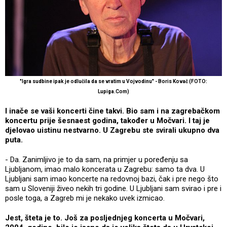
"Igra sudbine ipak je odlučila da se vratim u Vojvodinu" - Boris Kovač (FOTO:
Lupiga.Com)
I inače se vaši koncerti čine takvi. Bio sam i na zagrebačkom
koncertu prije šesnaest godina, također u Močvari. I taj je
djelovao uistinu nestvarno. U Zagrebu ste svirali ukupno dva
puta.
- Da. Zanimljivo je to da sam, na primjer u poređenju sa
Ljubljanom, imao malo koncerata u Zagrebu: samo ta dva. U
Ljubljani sam imao koncerte na redovnoj bazi, čak i pre nego što
sam u Sloveniji živeo nekih tri godine. U Ljubljani sam svirao i pre i
posle toga, a Zagreb mi je nekako uvek izmicao.
Jest, šteta je to. Još za posljednjeg koncerta u Močvari,