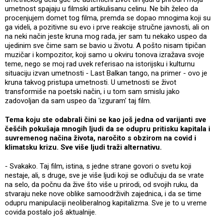
umetnost spajaju u filmski artikulisanu celinu. Ne bih želeo da
procenjujem domet tog filma, premda se dopao mnogima koji su
ga videli, a pozitivne su evo i prve reakcije stručne javnosti, ali on
na neki način jeste kruna mog rada, jer sam tu nekako uspeo da
ujedinim sve čime sam se bavio u životu. A pošto nisam tipičan
muzičar i kompozitor, koji samo u okviru tonova izražava svoje
teme, nego se moj rad uvek referisao na istorijsku i kulturnu
situaciju izvan umetnosti - Last Balkan tango, na primer - ovo je
kruna takvog pristupa umetnosti. U umetnosti se život
transformiše na poetski način, i u tom sam smislu jako
zadovoljan da sam uspeo da 'izguram' taj film.
Tema koju ste odabrali čini se kao još jedna od varijanti sve
češćih pokušaja mnogih ljudi da se odupru pritisku kapitala i
suvremenog načina života, naročito s obzirom na covid i
klimatsku krizu. Sve više ljudi traži alternativu.
- Svakako. Taj film, istina, s jedne strane govori o svetu koji
nestaje, ali, s druge, sve je više ljudi koji se odlučuju da se vrate
na selo, da počnu da žive što više u prirodi, od svojih ruku, da
stvaraju neke nove oblike samoodrživih zajednica, i da se time
odupru manipulaciji neoliberalnog kapitalizma. Sve je to u vreme
covida postalo još aktualnije.