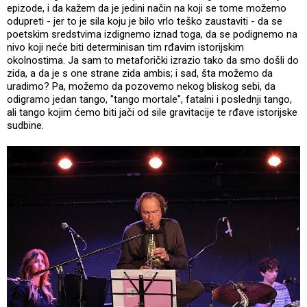
epizode, i da kažem da je jedini način na koji se tome možemo
odupreti - jer to je sila koju je bilo vrlo teško zaustaviti - da se
poetskim sredstvima izdignemo iznad toga, da se podignemo na
nivo koji neće biti determinisan tim rđavim istorijskim
okolnostima. Ja sam to metaforički izrazio tako da smo došli do
zida, a da je s one strane zida ambis; i sad, šta možemo da
uradimo? Pa, možemo da pozovemo nekog bliskog sebi, da
odigramo jedan tango, "tango mortale", fatalni i poslednji tango,
ali tango kojim ćemo biti jači od sile gravitacije te rđave istorijske
sudbine.