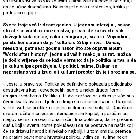
su Hrvati krivi za to što se svim silama žele da odvoje od Srba, i
da se učine drugačijima. Nekada je to čak i groteskno, koliko je
preterano i glupo.
Sve to traje već trideset godina. U jednom intervjuu, nakon
što ste se vratili iz inozemstva, pričali ste kakav ste šok
doživjeli kada ste se, nakon emigracije, vratili u Vojvodinu,
pa ste konstatirali da je "kultura u Srbiji mrtva". Danas,
međutim, petnaest godina nakon što ste objavili album
"World after history", jednu od vaših reakcija na rat, možda
je došlo vrijeme da se kaže obrnuto: da je politika mrtva, a da
je kultura ipak preživjela. U politici, naime, Balkan se
neprestano vrti u krug, ali kulturni prostor živ je i prožima se.
- Jeste, u pravu ste. Politika se definitivno pokazala podjednako
destruktivna kao i devedesetih, samo u nekoj drugoj formi,
drugim sredstvima. Politika u te dvije države ne odlučuje više ni o
čemu kvalitativnom. I jedna i druga su izmanipulisane od kapitala,
velike svetske politike, i ni jedna ni druga nisu subjekti. Današnjim
svetom očito manipuliše internacionalni kapital, a političari su
njegov servis, na ovaj ili onaj način. Ima političara, da ne grešimo
dušu, koji u svemu tome pokušavaju da se postave na način koji
će za državu i narod biti nekako najbolji, i u tom smislu, premda
ne pratim savremenu hrvatsku politiku, vidim da i tu ima nekih