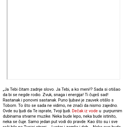
„Ja Tebi čitam zadnje slovo. Ja Tebi, a ko meni!? Sada si otišao
da bi se negde rodio. Zvuk, snaga i energija! Ti čuješ sad!
Rastanak i ponovni sastanak. Puno ljubavi je zauvek otišlo s
Tobom. To što se sada ne vidimo, ne znači da nismo zajedno.
Ovde su ljudi da Te isprate, Tvoji ljudi.
Dečak iz vode
u purpurnim
dubinama stvarne muzike. Neka bude lepo, neka bude istinito,
neka se čuje. Samo jedan put vodi do pravde. Kao što su i sve
reči bile na Tvojoj strani ... I vetar i zemlja i dah ... Neka ovo bude