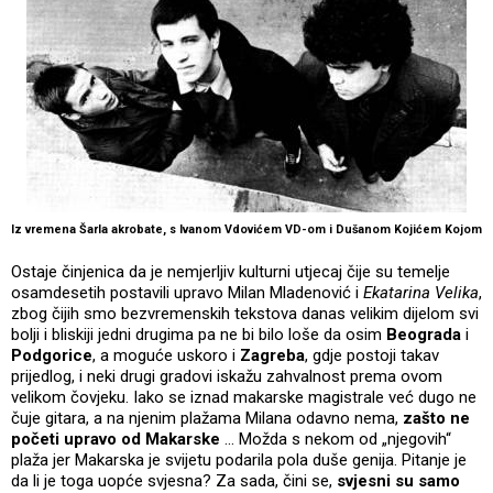
Iz vremena Šarla akrobate, s Ivanom Vdovićem VD-om i Dušanom Kojićem Kojom
Ostaje činjenica da je nemjerljiv kulturni utjecaj čije su temelje
osamdesetih postavili upravo Milan Mladenović i
Ekatarina Velika
,
zbog čijih smo bezvremenskih tekstova danas velikim dijelom svi
bolji i bliskiji jedni drugima pa ne bi bilo loše da osim
Beograda
i
Podgorice
, a moguće uskoro i
Zagreba
, gdje postoji takav
prijedlog, i neki drugi gradovi iskažu zahvalnost prema ovom
velikom čovjeku. Iako se iznad makarske magistrale već dugo ne
čuje gitara, a na njenim plažama Milana odavno nema,
zašto ne
početi upravo od Makarske
... Možda s nekom od „njegovih“
plaža jer Makarska je svijetu podarila pola duše genija. Pitanje je
da li je toga uopće svjesna? Za sada, čini se,
svjesni su samo