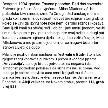
Beograd, 1994. godine. Tmurno popodne. Peti dan novembra.
Zatvorio je oči i otišao u vječnost Milan Mladenović. Na
poluotoku krvi i meda, između Crnog i Jadranskog mora, u
gradu koji spava na dvadeset i devet brežuljaka, stoji grob iz
kojeg se čini da izviru note koje nemilosrdno raznosi košava.
Stari ljudi imali su običaj reći - obični ljudi umiru jednom, veliki
umiru dva puta – prvi put kada napuste ovaj svijet, a drugi put
kada se zaborave njihova djela. Iako je bio veliki čovjek, Milan
Mladenović umro je samo jednom jer će njegovi besmrtni
stihovi živjeti još dugo
Milanu je pozlilo nakon nastupa na
festivalu u Budvi
što je bio
njegov zadnji kontakt s publikom. Tijekom izvođenja pjesme
„
Anestezija
“, jasno je bilo da jedva stoji na nogama i da
artritičnim pogledom pokušava da skine
masku sudbine
. Već
tada ga je polako obavijala aura smrti kidajući mu dušu do
granica besmisla. Umro je dva mjeseca kasnije. Sahranjen je u
Beogradu, u
Aleji
velikana
, na Novom groblju, parcela 114,
grob
broj 523
.