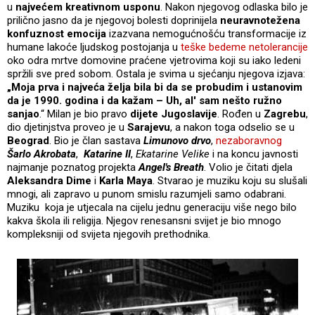
u
najvećem kreativnom usponu
. Nakon njegovog odlaska bilo je
prilično jasno da je njegovoj bolesti doprinijela
neuravnotežena
konfuznost emocija
izazvana nemogućnošću transformacije iz
humane lakoće ljudskog postojanja u
teške bedeme netolerancije
oko odra mrtve domovine praćene vjetrovima koji su iako ledeni
spržili sve pred sobom. Ostala je svima u sjećanju njegova izjava:
„Moja prva i najveća želja bila bi da se probudim i ustanovim
da je 1990. godina i da kažam – Uh, al' sam nešto ružno
sanjao
.“ Milan je bio pravo
dijete Jugoslavije
. Rođen u
Zagrebu
,
dio djetinjstva proveo je u
Sarajevu
, a nakon toga odselio se u
Beograd
. Bio je član sastava
Limunovo drvo
,
nezaboravnog
Šarlo Akrobata
,
Katarine II
,
Ekatarine Velike
i na koncu javnosti
najmanje poznatog projekta
Angel's Breath
. Volio je čitati djela
Aleksandra Dime
i
Karla Maya
. Stvarao je muziku koju su slušali
mnogi, ali zapravo u punom smislu razumjeli samo odabrani.
Muziku koja je utjecala na cijelu jednu generaciju više nego bilo
kakva škola ili religija. Njegov renesansni svijet je bio mnogo
kompleksniji od svijeta njegovih prethodnika.