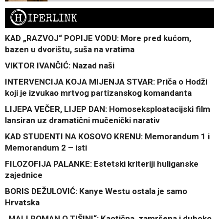
H
IPERLINK
KAD „RAZVOJ“ POPIJE VODU: More pred kućom,
bazen u dvorištu, suša na vratima
VIKTOR IVANČIĆ: Nazad naši
INTERVENCIJA KOJA MIJENJA STVAR: Priča o Hodži
koji je izvukao mrtvog partizanskog komandanta
LIJEPA VEČER, LIJEP DAN: Homoseksploatacijski film
lansiran uz dramatični mučenički narativ
KAD STUDENTI NA KOSOVO KRENU: Memorandum 1 i
Memorandum 2 – isti
FILOZOFIJA PALANKE: Estetski kriteriji huliganske
zajednice
BORIS DEŽULOVIĆ: Kanye Westu ostala je samo
Hrvatska
„MALI ROMAN O TIŠINI“: Kaotična, zamršena i duboko