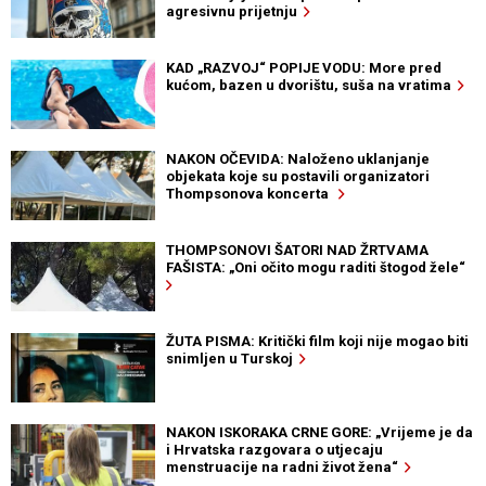
agresivnu prijetnju
KAD „RAZVOJ“ POPIJE VODU: More pred
kućom, bazen u dvorištu, suša na vratima
NAKON OČEVIDA: Naloženo uklanjanje
objekata koje su postavili organizatori
Thompsonova koncerta
THOMPSONOVI ŠATORI NAD ŽRTVAMA
FAŠISTA: „Oni očito mogu raditi štogod žele“
ŽUTA PISMA: Kritički film koji nije mogao biti
snimljen u Turskoj
NAKON ISKORAKA CRNE GORE: „Vrijeme je da
i Hrvatska razgovara o utjecaju
menstruacije na radni život žena“