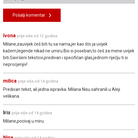
Pošalji komentar
Ivona
prije više od 12 godina
Milane,zauvijek ćeš biti tu sa nama,jer kao što ja uvijek
kažem,legende nikad ne umiru.Bio si poseban,to ćeš za mene uvijek
biti.Savršeni tekstovi,predivan i specifičan glas,jednom riječju ti si
neprocjenjiv!
milica
prije više od 14 godina
Predivan tekst, ali jedna ispravka. Milana Nisu sahranili u Aleji
velikana.
Iris
prije više od 14 godina
Milane,pocivaj u miru.
Nina
prije više od 14 godina