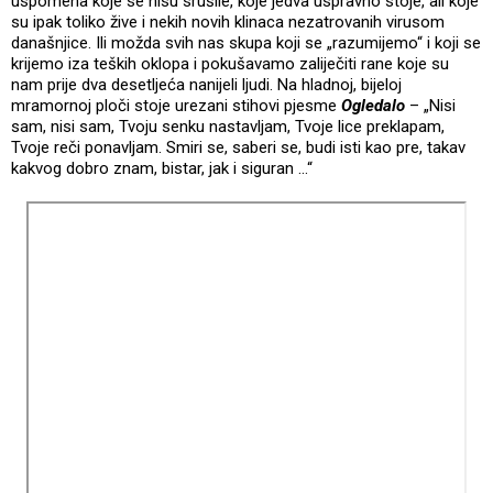
uspomena koje se nisu srušile, koje jedva uspravno stoje, ali koje
su ipak toliko žive i nekih novih klinaca nezatrovanih virusom
današnjice. Ili možda svih nas skupa koji se „razumijemo“ i koji se
krijemo iza teških oklopa i pokušavamo zaliječiti rane koje su
nam prije dva desetljeća nanijeli ljudi. Na hladnoj, bijeloj
mramornoj ploči stoje urezani stihovi pjesme
Ogledalo
– „Nisi
sam, nisi sam, Tvoju senku nastavljam, Tvoje lice preklapam,
Tvoje reči ponavljam. Smiri se, saberi se, budi isti kao pre, takav
kakvog dobro znam, bistar, jak i siguran ...“