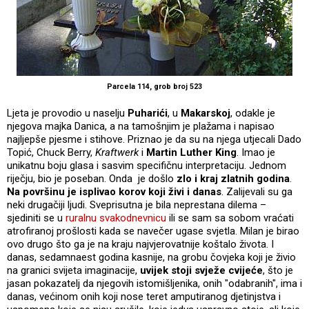
Parcela 114, grob broj 523
Ljeta je provodio u naselju
Puharići
, u
Makarskoj
, odakle je
njegova majka Danica, a na tamošnjim je plažama i napisao
najljepše pjesme i stihove. Priznao je da su na njega utjecali Dado
Topić, Chuck Berry,
Kraftwerk
i
Martin Luther King
. Imao je
unikatnu boju glasa i sasvim specifičnu interpretaciju. Jednom
riječju, bio je poseban. Onda je došlo
zlo i kraj zlatnih godina
.
Na površinu je isplivao korov koji živi i danas
. Zalijevali su ga
neki drugačiji ljudi. Sveprisutna je bila neprestana dilema –
sjediniti se u
ruralnu svakodnevnicu
ili se sam sa sobom vraćati
atrofiranoj prošlosti kada se navečer ugase svjetla. Milan je birao
ovo drugo što ga je na kraju najvjerovatnije koštalo života. I
danas, sedamnaest godina kasnije, na grobu čovjeka koji je živio
na granici svijeta imaginacije,
uvijek stoji svježe cvijeće
, što je
jasan pokazatelj da njegovih istomišljenika, onih "odabranih", ima i
danas, većinom onih koji nose teret amputiranog djetinjstva i