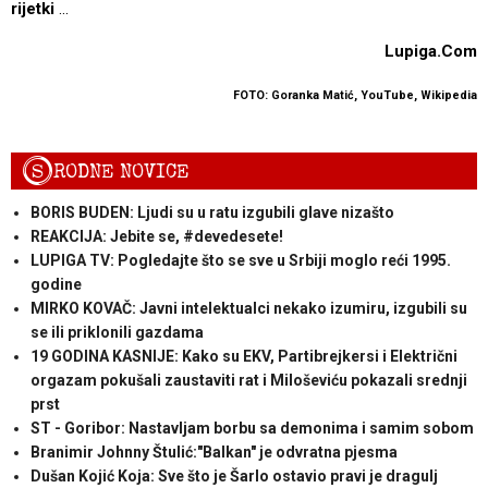
rijetki
...
Lupiga.Com
FOTO: Goranka Matić, YouTube, Wikipedia
S
RODNE NOVICE
BORIS BUDEN: Ljudi su u ratu izgubili glave nizašto
REAKCIJA: Jebite se, #devedesete!
LUPIGA TV: Pogledajte što se sve u Srbiji moglo reći 1995.
godine
MIRKO KOVAČ: Javni intelektualci nekako izumiru, izgubili su
se ili priklonili gazdama
19 GODINA KASNIJE: Kako su EKV, Partibrejkersi i Električni
orgazam pokušali zaustaviti rat i Miloševiću pokazali srednji
prst
ST - Goribor: Nastavljam borbu sa demonima i samim sobom
Branimir Johnny Štulić:"Balkan" je odvratna pjesma
Dušan Kojić Koja: Sve što je Šarlo ostavio pravi je dragulj