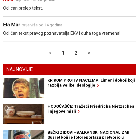
Odlican prelep tekst.
Ela Mar
prije više od 14 godina
Odličan tekst pravog poznavatelja EKV i duha toga vremena!
<
1
2
>
NAJNOVIJE
KRIKOM PROTIV NACIZMA: Limeni doboš koji
razbija velike ideologije
HODOČAŠĆE: Tražeći Friedricha Nietzschea
i njegove misli
BEČKI ZIDOVI–BALKANSKI NACIONALIZMI:
Susret koji je fotoreportažu pretvorio u