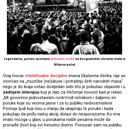
Legendarna, gotovo spontana
proturatna svirka
na beogradskim ulicama imala je
Milanov pečat
Ovaj tvorac
intelektualne discipline
imena
Ekatarina Velika
, nije se
osvrćao na „muzičke (ne)ukuse i potražnju širih narodnih masa“
nego je do kraja ostao dosljedan sebi što je pokušao objasniti i u
zadnjem intervjuu
koji je dao za
Večernje novosti
kad je rekao:
„Mi govorimo jednostavnim rock'n'roll rečnikom i šaljemo im
poruke koje su veoma jasne i za tu publiku nedvosmislene.
Postoje ljudi koji nisu u stanju da ukapiraju te poruke i kada
pokušaju da priđu našoj akciji, dolazi do nesporazuma. Ko ima
imalo mozga u glavi, u porukama naših pesama može da
pronađe život koji svi trenutno živimo. Ponosan sam na publiku