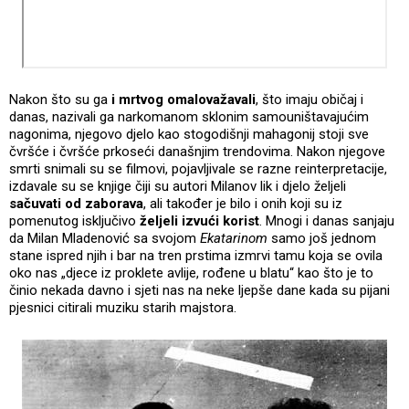
Nakon što su ga
i mrtvog omalovažavali
, što imaju običaj i
danas, nazivali ga narkomanom sklonim samouništavajućim
nagonima, njegovo djelo kao stogodišnji mahagonij stoji sve
čvršće i čvršće prkoseći današnjim trendovima. Nakon njegove
smrti snimali su se filmovi, pojavljivale se razne reinterpretacije,
izdavale su se knjige čiji su autori Milanov lik i djelo željeli
sačuvati od zaborava
, ali također je bilo i onih koji su iz
pomenutog isključivo
željeli izvući korist
. Mnogi i danas sanjaju
da Milan Mladenović sa svojom
Ekatarinom
samo još jednom
stane ispred njih i bar na tren prstima izmrvi tamu koja se ovila
oko nas „djece iz proklete avlije, rođene u blatu“ kao što je to
činio nekada davno i sjeti nas na neke ljepše dane kada su pijani
pjesnici citirali muziku starih majstora.