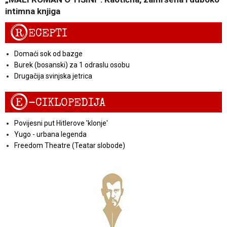
intimna knjiga
R
ECEPTI
Domaći sok od bazge
Burek (bosanski) za 1 odraslu osobu
Drugačija svinjska jetrica
E
-CIKLOPEDIJA
Povijesni put Hitlerove 'klonje'
Yugo - urbana legenda
Freedom Theatre (Teatar slobode)