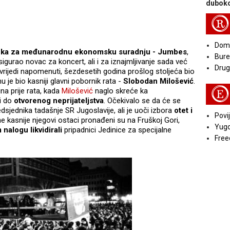
duboko
R
Doma
nka za međunarodnu ekonomsku suradnju - Jumbes
,
Bure
sigurao novac za koncert, ali i za iznajmljivanje sada već
Druga
 vrijedi napomenuti, šezdesetih godina prošlog stoljeća bio
 je bio kasniji glavni pobornik rata -
Slobodan Milošević
.
E
na prije rata, kada
Milošević
naglo skreće ka
zi do
otvorenog neprijateljstva
. Očekivalo se da će se
dsjednika tadašnje SR Jugoslavije, ali je uoči izbora
otet i
Povij
ine kasnije njegovi ostaci pronađeni su na Fruškoj Gori,
Yugo
nalogu likvidirali
pripadnici Jedinice za specijalne
Free