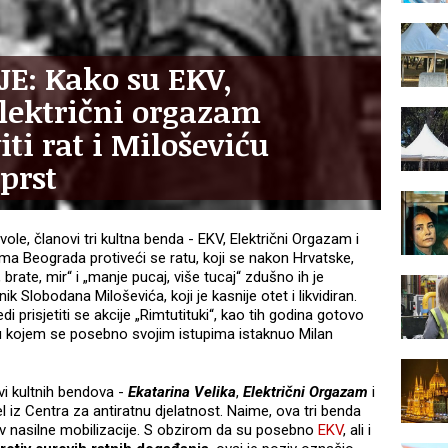
JE: Kako su EKV,
 Električni orgazam
ti rat i Miloševiću
prst
ole, članovi tri kultna benda - EKV, Električni Orgazam i
cama Beograda protiveći se ratu, koji se nakon Hrvatske,
 brate, mir“ i „manje pucaj, više tucaj“ zdušno ih je
ik Slobodana Miloševića, koji je kasnije otet i likvidiran.
jedi prisjetiti se akcije „Rimtutituki“, kao tih godina gotovo
a u kojem se posebno svojim istupima istaknuo Milan
vi kultnih bendova -
Ekatarina Velika
,
Električni Orgazam
i
el iz Centra za antiratnu djelatnost. Naime, ova tri benda
iv nasilne mobilizacije. S obzirom da su posebno
EKV
, ali i