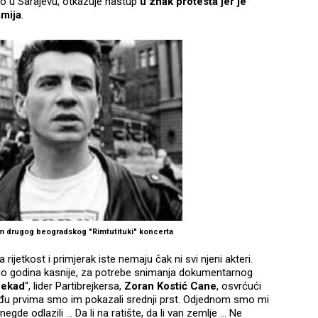
ao u Sarajevu, otkazuje nastup
u znak protesta jer je
amija
.
om drugog beogradskog "Rimtutituki" koncerta
rijetkost i primjerak iste nemaju čak ni svi njeni akteri.
o godina kasnije, za potrebe snimanja dokumentarnog
nekad
“, lider Partibrejkersa,
Zoran Kostić Cane
, osvrćući
 „Među prvima smo im pokazali srednji prst. Odjednom smo mi
negde odlazili ... Da li na ratište, da li van zemlje … Ne