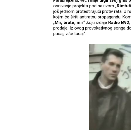
Partibrejkersi, već ranije
digli svoj glas 
osnivanje projekta pod nazivom „
Rimtuti
još jednom protestirajući protiv rata. U
kojim će širiti antiratnu propagandu. Ko
„
Mir, brate, mir
“ ,koju izdaje
Radio B92
prodaje. Iz ovog provokativnog songa do
pucaj, više tucaj“.