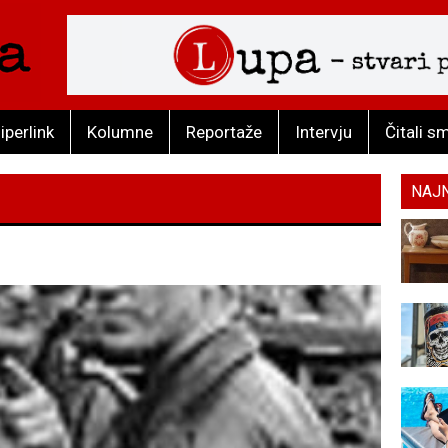
iperlink
Kolumne
Reportaže
Intervju
Čitali s
NAJ