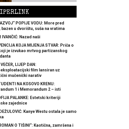
IPERLINK
AZVOJ“ POPIJE VODU: More pred
 bazen u dvorištu, suša na vratima
 IVANČIĆ: Nazad naši
ENCIJA KOJA MIJENJA STVAR: Priča o
koji je izvukao mrtvog partizanskog
danta
 VEČER, LIJEP DAN:
ksploatacijski film lansiran uz
ični mučenički narativ
TUDENTI NA KOSOVO KRENU:
ndum 1 i Memorandum 2 – isti
FIJA PALANKE: Estetski kriteriji
nske zajednice
DEŽULOVIĆ: Kanye Westu ostala je samo
ka
ROMAN O TIŠINI“: Kaotična, zamršena i