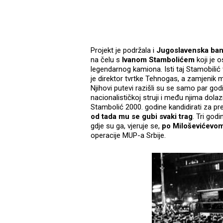
Projekt je podržala i
Jugoslavenska ba
na čelu s
Ivanom Stambolićem
koji je o
legendarnog kamiona. Isti taj Stamobilić
je direktor tvrtke Tehnogas, a zamjenik mu
Njihovi putevi razišli su se samo par godi
nacionalističkoj struji i među njima dola
Stambolić 2000. godine kandidirati za pre
od tada mu se gubi svaki trag
. Tri god
gdje su ga, vjeruje se,
po Miloševićevom 
operacije MUP-a Srbije.