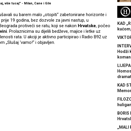
j, više tucaj" - Milan, Cane i Gile
H
ušavali su barem malo „otopiti“ zabetonirane horizonte i
 prije 19 godina, bez dozvole za javni nastup, u
KAD „R
a Beograda protiveći se ratu, koji se nakon
Hrvatske
, počeo
kućom,
vini
. Prolaznicima su dijelili bedževe, majice i letke uz
osti rata. U akciji je aktivno participirao i Radio B92 uz
VIKTOR
 „Slušaj 'vamo!“ i objavljen.
INTERV
Hodži 
koman
LIJEPA
Homose
dramat
KAD S
Memora
FILOZO
huliga
BORIS 
Hrvats
„MALI 