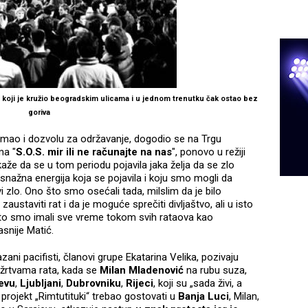
koji je kružio beogradskim ulicama i u jednom trenutku čak ostao bez
goriva
g imao i dozvolu za održavanje, dogodio se na Trgu
ma "
S.O.S. mir ili ne računajte na nas
", ponovo u režiji
aže da se u tom periodu pojavila jaka želja da se zlo
a snažna energija koja se pojavila i koju smo mogli da
i zlo. Ono što smo osećali tada, milslim da je bilo
ustaviti rat i da je moguće sprečiti divljaštvo, ali u isto
I to smo imali sve vreme tokom svih rataova kao
asnije Matić.
ani pacifisti, članovi grupe Ekatarina Velika, pozivaju
 žrtvama rata, kada se
Milan Mladenović
na rubu suza,
evu
,
Ljubljani
,
Dubrovniku
,
Rijeci
, koji su „sada živi, a
 projekt „Rimtutituki“ trebao gostovati u
Banja Luci
, Milan,