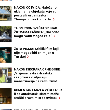
NAKON OČEVIDA: Naloženo
uklanjanje objekata koje su
postavili organizatori
Thompsonova koncerta
THOMPSONOVI ŠATORI NAD
ŽRTVAMA FAŠISTA: „Oni očito
mogu raditi štogod žele“
ŽUTA PISMA: Kritički film koji
nije mogao biti snimljen u
Turskoj
NAKON ISKORAKA CRNE GORE:
„Vrijeme je da i Hrvatska
razgovara o utjecaju
menstruacije na radni život
žena“
KOMENTAR LÁSZLA VÉGELA: Da
li se autokratski sistem može
srušiti pravnim sredstvima?