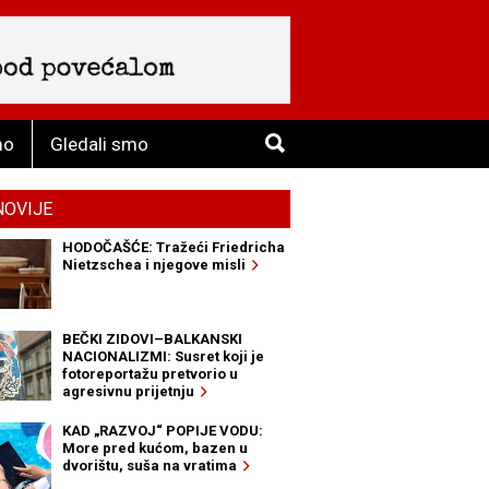
mo
Gledali smo
NOVIJE
HODOČAŠĆE: Tražeći Friedricha
Nietzschea i njegove misli
BEČKI ZIDOVI–BALKANSKI
NACIONALIZMI: Susret koji je
fotoreportažu pretvorio u
agresivnu prijetnju
KAD „RAZVOJ“ POPIJE VODU:
More pred kućom, bazen u
dvorištu, suša na vratima