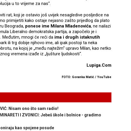
solucija u to vrijeme za nas“.
iti rat, koji je ostavio još uvijek nesagledive posljedice na
amo primijetiti kako ostaje nejasno zašto prijedlog da plato
tru Beograda,
ponese ime Milana Mladenovića
, ne nailazi
renula Liberalno demokratska partija, a započelo je i
u. Međutim, mnogi će reći da
ima i drugih istaknutih
ark ili trg dobije njihovo ime, ali ipak postoji ta neka
obrotu, na kojoj je „među najtežim“ upravo Milan, kao netko
znog vremena izađe iz „ljušture ljudskosti“.
Lupiga.Com
FOTO: Goranka Matić / YouTube
IĆ: Nisam ono što sam radio!
INARETI I ZVONICI: Jebeš škole i bolnice - gradimo
cioniraju kao spojene posude