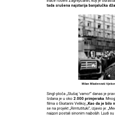
inače rođeni Zagrepčanin, koji je odrast
tada srušena najstarija banjalučka dž
Milan Mladenović tijek
Singl-ploča „Slušaj 'vamo!“ danas je prava 
Izdana je u oko
2.000 primjeraka
. Mnog
filma o Ekatarini Velikoj „
Kao da je bilo 
se na projekt „Rimtutituki“, izjavio je:
najgori postali sinonim najboljih. Ljudi su 