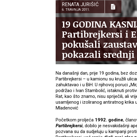
RENATA JURIŠIĆ
6. TRAVNJA 2011.
19 GODINA KASNI
Partibrejkersi i
pokušali zaustavi
pokazali srednji 
Na današnji dan, prije 19 godina, bez dozv
Partibrejkersi – u kamionu su kružili uli
zahuktavao i u BiH. U njihovoj poruci „Mir,
podržao i Ivan Stambolić, istaknuti protivn
Rat, kao što znamo, nisu spriječili, ali vri
usamljenog i izoliranog antiratnog krik
Mladenović
Početkom proljeća
1992. godine
, člano
Partibrejkersi
, dobilo je nesvakidašnji ap
pozvana su da sudjeluju u kampanji prot