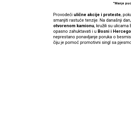
"Manje puca
Provodeći
ulične akcije i proteste
, pok
smanjiti rastuće tenzije. Na današnji dan,
otvorenom kamionu
, kružili su ulicam
opasno zahuktavati i u
Bosni i Hercego
neprestano ponavljanje poruka o besmislen
čiju je pomoć promotivni singl sa pjesmom