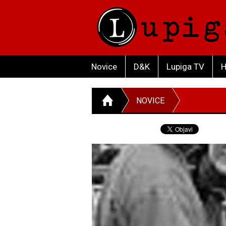
Novice
D&K
Lupiga TV
H
NOVICE