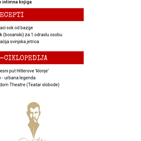
 intimna knjiga
ECEPTI
ći sok od bazge
k (bosanski) za 1 odraslu osobu
čija svinjska jetrica
-CIKLOPEDIJA
esni put Hitlerove 'klonje'
 - urbana legenda
dom Theatre (Teatar slobode)