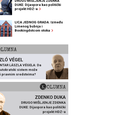
DRUGO MIŠLJENJE ZDENKA
DUKE: Dijaspora kao politički
projekt HDZ-a
LICA JEDNOG GRADA: Između
Limenog bubnja i
Bookingdotcom otoka
KOLUMNA
ZLÓ VÉGEL
NTAR LÁSZLA VÉGELA: Da
 autokratski sistem može
ti pravnim sredstvima?
KOLUMNA
ZDENKO DUKA
DRUGO MIŠLJENJE ZDENKA
DUKE: Dijaspora kao politički
projekt HDZ-a