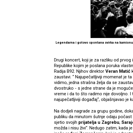
Legendarna i gotovo spontana svirka na kamionu 
Drugi koncert, koji je za razliku od prvo
Republike kojim je poslana poruka vlasti
Radija B92. Njihov direktor
Veran Matić
k
zaustavi. “ Najupečatljiviji momenat je t
vidimo, jedna strašna želja da se zaustav
dvostruko - s jedne strane da je moguće za
vreme i da to što radimo nije dovoljno. 
najupečatljiviji događaj“, objašnjavao je k
Na dodjeli nagrade za grupu godine, dokaz
publiku da minutom šutnje odaju počast
sjetio svojih
prijatelja u Zagrebu
,
Saraj
možda i nisu živi“. Nedugo zatim, kada je