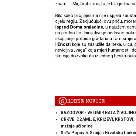
znam .... Mir, brate, mir, to je bila jedina 
Bilo kako bilo, pjesma nije uspjela zaustav
cijelu regiju. Zaključujući ovu priču, mor
ispred Doma omladine
, u najužem cen
na plodno tlo. Inicijativu je nedavno pok
skupljanje potpisa građana u tom smjer
ličnosti
koje su zaslužile da neka, ulica, p
nevidljiva „vaga“ koja mjeri humanost i d
tko nije dozvolio da iz jednog beskrupulo
S
RODNE NOVICE
RAZGOVOR - VELIMIR BATA ŽIVOJINOV
CRKVE, DŽAMIJE, KRIŽEVI, KRSTOVI, M
mržnje učionice
Srđa Popović: Srbija i Hrvatska funk