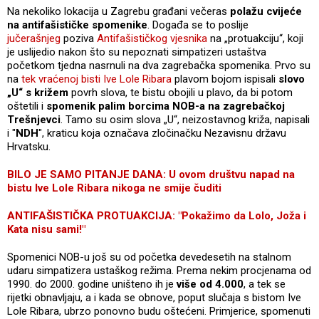
Na nekoliko lokacija u Zagrebu građani večeras
polažu cvijeće
na antifašističke spomenike
. Događa se to poslije
jučerašnjeg
poziva
Antifašističkog vjesnika
na „protuakciju“, koji
je uslijedio nakon što su nepoznati simpatizeri ustaštva
početkom tjedna nasrnuli na dva zagrebačka spomenika. Prvo su
na
tek vraćenoj bisti Ive Lole Ribara
plavom bojom ispisali
slovo
„U“ s križem
povrh slova, te bistu obojili u plavo, da bi potom
oštetili i
spomenik palim borcima NOB-a na zagrebačkoj
Trešnjevci
. Tamo su osim slova „U“, neizostavnog križa, napisali
i "
NDH
", kraticu koja označava zločinačku Nezavisnu državu
Hrvatsku.
BILO JE SAMO PITANJE DANA: U ovom društvu napad na
bistu Ive Lole Ribara nikoga ne smije čuditi
ANTIFAŠISTIČKA PROTUAKCIJA: "Pokažimo da Lolo, Joža i
Kata nisu sami!"
Spomenici NOB-u još su od početka devedesetih na stalnom
udaru simpatizera ustaškog režima. Prema nekim procjenama od
1990. do 2000. godine uništeno ih je
više od 4.000
, a tek se
rijetki obnavljaju, a i kada se obnove, poput slučaja s bistom Ive
Lole Ribara, ubrzo ponovno budu oštećeni. Primjerice, spomenuti