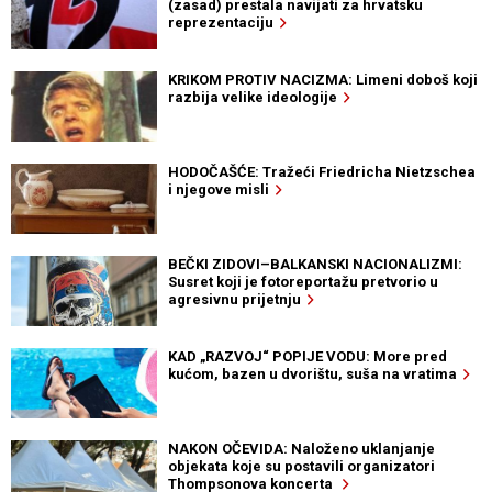
(zasad) prestala navijati za hrvatsku
reprezentaciju
KRIKOM PROTIV NACIZMA: Limeni doboš koji
razbija velike ideologije
HODOČAŠĆE: Tražeći Friedricha Nietzschea
i njegove misli
BEČKI ZIDOVI–BALKANSKI NACIONALIZMI:
Susret koji je fotoreportažu pretvorio u
agresivnu prijetnju
KAD „RAZVOJ“ POPIJE VODU: More pred
kućom, bazen u dvorištu, suša na vratima
NAKON OČEVIDA: Naloženo uklanjanje
objekata koje su postavili organizatori
Thompsonova koncerta