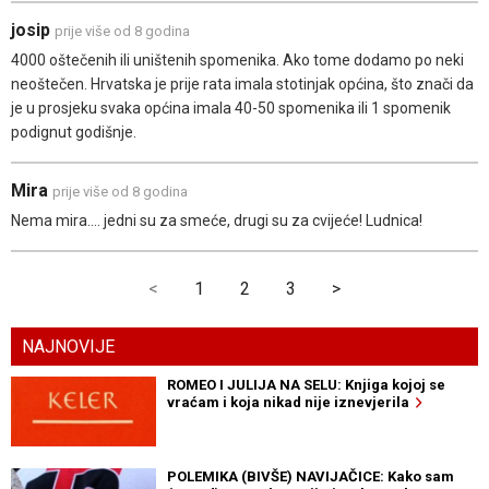
josip
prije više od 8 godina
4000 oštečenih ili uništenih spomenika. Ako tome dodamo po neki
neoštečen. Hrvatska je prije rata imala stotinjak općina, što znači da
je u prosjeku svaka općina imala 40-50 spomenika ili 1 spomenik
podignut godišnje.
Mira
prije više od 8 godina
Nema mira.... jedni su za smeće, drugi su za cvijeće! Ludnica!
<
1
2
3
>
NAJNOVIJE
ROMEO I JULIJA NA SELU: Knjiga kojoj se
vraćam i koja nikad nije iznevjerila
POLEMIKA (BIVŠE) NAVIJAČICE: Kako sam