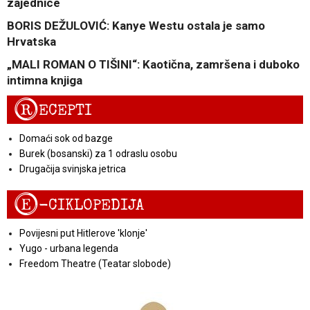
zajednice
BORIS DEŽULOVIĆ: Kanye Westu ostala je samo
Hrvatska
„MALI ROMAN O TIŠINI“: Kaotična, zamršena i duboko
intimna knjiga
R
ECEPTI
Domaći sok od bazge
Burek (bosanski) za 1 odraslu osobu
Drugačija svinjska jetrica
E
-CIKLOPEDIJA
Povijesni put Hitlerove 'klonje'
Yugo - urbana legenda
Freedom Theatre (Teatar slobode)