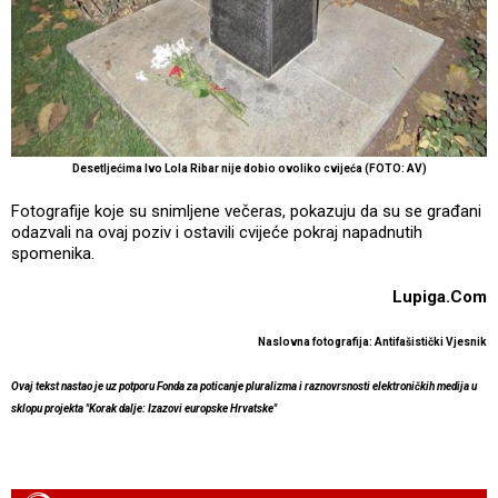
Desetljećima Ivo Lola Ribar nije dobio ovoliko cvijeća (FOTO: AV)
Fotografije koje su snimljene večeras, pokazuju da su se građani
odazvali na ovaj poziv i ostavili cvijeće pokraj napadnutih
spomenika.
Lupiga.Com
Naslovna fotografija: Antifašistički Vjesnik
Ovaj tekst nastao je uz potporu Fonda za poticanje pluralizma i raznovrsnosti elektroničkih medija u
sklopu projekta "Korak dalje: Izazovi europske Hrvatske"