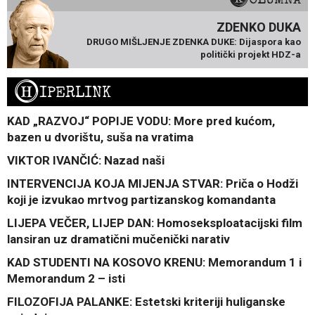
ZDENKO DUKA
DRUGO MIŠLJENJE ZDENKA DUKE: Dijaspora kao
politički projekt HDZ-a
H
IPERLINK
KAD „RAZVOJ“ POPIJE VODU: More pred kućom,
bazen u dvorištu, suša na vratima
VIKTOR IVANČIĆ: Nazad naši
INTERVENCIJA KOJA MIJENJA STVAR: Priča o Hodži
koji je izvukao mrtvog partizanskog komandanta
LIJEPA VEČER, LIJEP DAN: Homoseksploatacijski film
lansiran uz dramatični mučenički narativ
KAD STUDENTI NA KOSOVO KRENU: Memorandum 1 i
Memorandum 2 – isti
FILOZOFIJA PALANKE: Estetski kriteriji huliganske