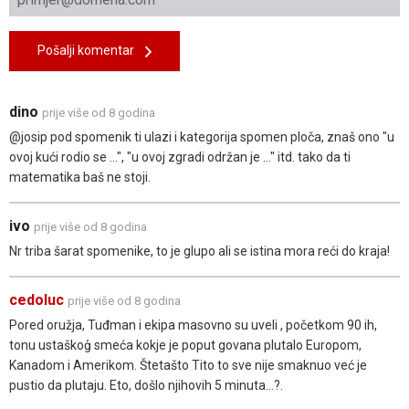
Pošalji komentar
dino
prije više od 8 godina
@josip pod spomenik ti ulazi i kategorija spomen ploča, znaš ono "u
ovoj kući rodio se ...", "u ovoj zgradi održan je ..." itd. tako da ti
matematika baš ne stoji.
ivo
prije više od 8 godina
Nr triba šarat spomenike, to je glupo ali se istina mora reći do kraja!
cedoluc
prije više od 8 godina
Pored oružja, Tuđman i ekipa masovno su uveli , početkom 90 ih,
tonu ustaškoģ smeća kokje je poput govana plutalo Europom,
Kanadom i Amerikom. Štetašto Tito to sve nije smaknuo već je
pustio da plutaju. Eto, došlo njihovih 5 minuta...?.