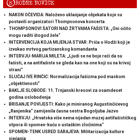
S
RODNE NOVICE
NAKON OČEVIDA: Naloženo uklanjanje objekata koje su
postavili organizatori Thompsonova koncerta
THOMPSONOVI ŠATORI NAD ŽRTVAMA FAŠISTA: „Oni očito
mogu raditi štogod žele“
INTERVENCIJA KOJA MIJENJA STVAR: Priča o Hodži koji je
izvukao mrtvog partizanskog komandanta
INTERVJU-MARIJA MILETA: „Ljudi se ne boje reći da su
fašisti, a na antifašiste se gleda kao na one koji su na krivoj
strani“
SLUČAJ IVE RINČIĆ: Normalizacija fašizma pod maskom
„objektivnosti“
BAKLJE SLOBODE: 11. Trnjanski kresovi za osamdeset
godina oslobođenja
BRISANJE POVIJESTI: Kako je miniranog Augustinčićevog
„Ranjenika“ zamijenila časna sestra Bogoljuba Jazvo
INTERVJU: „Hrvatska više nema nijedan muzej antifašističkog
otpora ili spomen-kuću o ustaškim zločinima“
SPOMEN-TENK USRED SARAJEVA: Militarizacija kulture
sjećanja