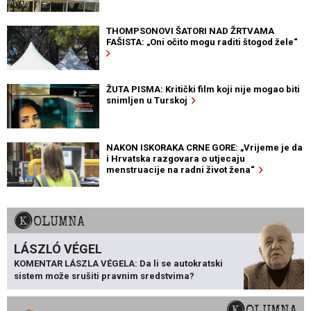
THOMPSONOVI ŠATORI NAD ŽRTVAMA
FAŠISTA: „Oni očito mogu raditi štogod žele“
ŽUTA PISMA: Kritički film koji nije mogao biti
snimljen u Turskoj
NAKON ISKORAKA CRNE GORE: „Vrijeme je da
i Hrvatska razgovara o utjecaju
menstruacije na radni život žena“
KOLUMNA
LÁSZLÓ VÉGEL
KOMENTAR LÁSZLA VÉGELA: Da li se autokratski
sistem može srušiti pravnim sredstvima?
KOLUMNA