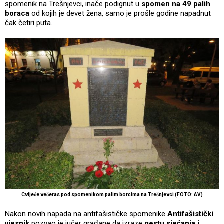
spomenik na Trešnjevci, inače podignut u
spomen na 49 palih
boraca
od kojih je devet žena, samo je prošle godine napadnut
čak četiri puta.
Cvijeće večeras pod spomenikom palim borcima na Trešnjevci (FOTO: AV)
Nakon novih napada na antifašističke spomenike
Antifašistički
vjesnik
pozvao je jučer građane da izraze
gestu sjećanja i