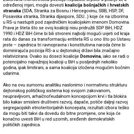
određenoj mjeri, mogla dovesti
koalicija bošnjačkih i hrvatskih
stranaka
(SDA, Stranka za Bosnu i Hercegovinu, SBB, HSP, DF,
Posavska stranka, Stranka dijaspore, SDU…) koje će na izborima
u RS-u nastupiti pod zajedničkim koalicijskim imenom Domovina.
Prava je šteta što se ovoj koaliciji nisu pridružili SDP BiH, HDZ
1990 i HDZ BiH čime bi bili stvoreni najbolji mogući uvjeti od kraja
rata do danas za transformaciju entiteta RS u ono što po Ustavu
jeste – zajednica tri ravnopravna i konstitutivna naroda čime bi
dominirajuća pozicija RS-a u dejtonskoj državi bila značajno
relativizirana. Ovako su dosezi koalicije
Domovina
, iako se radi o
potencijalno najvažnijoj koaliciji u BiH u posljednjih nekoliko
godina, ipak limitirani, a sama koalicija izložena mogućim bočnim
udarima.
Ako na ovu sumornu analitiku naslonimo i normativnu strukturu
dejtonskog političkog sistema koji svojom zakovanom,
neupravljivom, arhaičnofeudalnom koncepcijom krvi i tla blokira
bilo kakav smisleni društveni razvoj, dapače, potiče daljnji razvoj
segregacijskih etnoteritorijalnih koncepata, rezultati izbora teško
da mogu biti takvi da dovedu do bitne promjene, one koja će
konačno uvesti BiH u red uzornih, sređenih demokratskih
političkih zajednica.