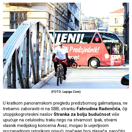
(FOTO: Lupiga.Com)
U kratkom panoramskom pregledu predizbornog galimatijasa, ne
trebamo zaboraviti ni na SBB, stranku
Fahrudina Radončića
, čiji
utopijskogroteskni naslov
Stranka za bolju budućnost
više
upućuje na celuloidnu traku nego na stvarnost. Ipak, stvarni
vlasnik medijskog koncerna Avaz, mogao bi uvjerljivom
prozapadnom retorikom privući značajan broj glasača, naročito