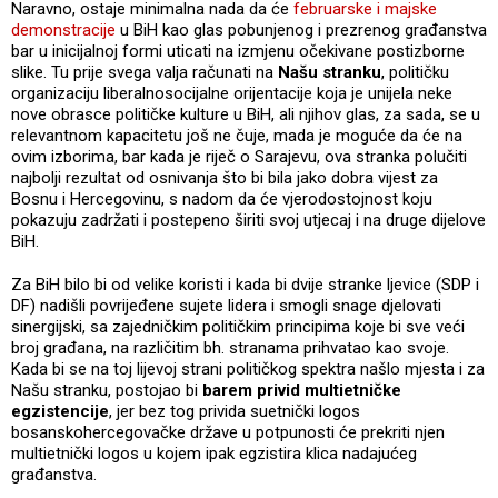
Naravno, ostaje minimalna nada da će
februarske i majske
demonstracije
u BiH kao glas pobunjenog i prezrenog građanstva
bar u inicijalnoj formi uticati na izmjenu očekivane postizborne
slike. Tu prije svega valja računati na
Našu stranku
, političku
organizaciju liberalnosocijalne orijentacije koja je unijela neke
nove obrasce političke kulture u BiH, ali njihov glas, za sada, se u
relevantnom kapacitetu još ne čuje, mada je moguće da će na
ovim izborima, bar kada je riječ o Sarajevu, ova stranka polučiti
najbolji rezultat od osnivanja što bi bila jako dobra vijest za
Bosnu i Hercegovinu, s nadom da će vjerodostojnost koju
pokazuju zadržati i postepeno širiti svoj utjecaj i na druge dijelove
BiH.
Za BiH bilo bi od velike koristi i kada bi dvije stranke ljevice (SDP i
DF) nadišli povrijeđene sujete lidera i smogli snage djelovati
sinergijski, sa zajedničkim političkim principima koje bi sve veći
broj građana, na različitim bh. stranama prihvatao kao svoje.
Kada bi se na toj lijevoj strani političkog spektra našlo mjesta i za
Našu stranku, postojao bi
barem privid multietničke
egzistencije
, jer bez tog privida suetnički logos
bosanskohercegovačke države u potpunosti će prekriti njen
multietnički logos u kojem ipak egzistira klica nadajućeg
građanstva.