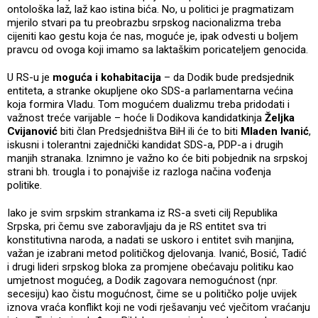
ontološka laž, laž kao istina bića. No, u politici je pragmatizam
mjerilo stvari pa tu preobrazbu srpskog nacionalizma treba
cijeniti kao gestu koja će nas, moguće je, ipak odvesti u boljem
pravcu od ovoga koji imamo sa laktaškim poricateljem genocida.
U RS-u je
moguća i kohabitacija
– da Dodik bude predsjednik
entiteta, a stranke okupljene oko SDS-a parlamentarna većina
koja formira Vladu. Tom mogućem dualizmu treba pridodati i
važnost treće varijable – hoće li Dodikova kandidatkinja
Željka
Cvijanović
biti član Predsjedništva BiH ili će to biti
Mladen Ivanić
,
iskusni i tolerantni zajednički kandidat SDS-a, PDP-a i drugih
manjih stranaka. Iznimno je važno ko će biti pobjednik na srpskoj
strani bh. trougla i to ponajviše iz razloga načina vođenja
politike.
Iako je svim srpskim strankama iz RS-a sveti cilj Republika
Srpska, pri čemu sve zaboravljaju da je RS entitet sva tri
konstitutivna naroda, a nadati se uskoro i entitet svih manjina,
važan je izabrani metod političkog djelovanja. Ivanić, Bosić, Tadić
i drugi lideri srpskog bloka za promjene obećavaju politiku kao
umjetnost mogućeg, a Dodik zagovara nemogućnost (npr.
secesiju) kao čistu mogućnost, čime se u političko polje uvijek
iznova vraća konflikt koji ne vodi rješavanju već vječitom vraćanju