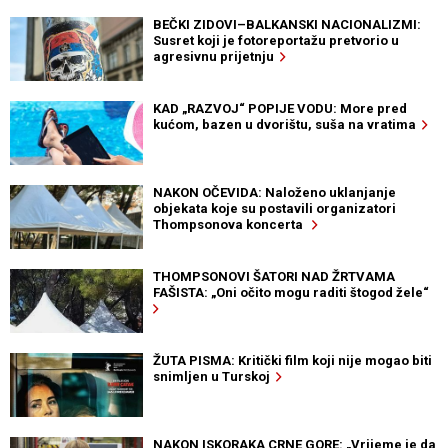
BEČKI ZIDOVI–BALKANSKI NACIONALIZMI:
Susret koji je fotoreportažu pretvorio u
agresivnu prijetnju
KAD „RAZVOJ“ POPIJE VODU: More pred
kućom, bazen u dvorištu, suša na vratima
NAKON OČEVIDA: Naloženo uklanjanje
objekata koje su postavili organizatori
Thompsonova koncerta
THOMPSONOVI ŠATORI NAD ŽRTVAMA
FAŠISTA: „Oni očito mogu raditi štogod žele“
ŽUTA PISMA: Kritički film koji nije mogao biti
snimljen u Turskoj
NAKON ISKORAKA CRNE GORE: „Vrijeme je da