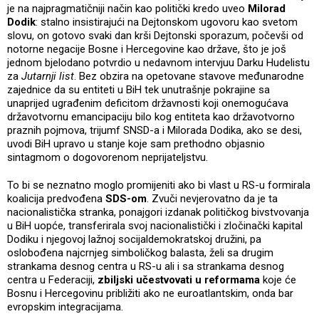
je na najpragmatičniji način kao politički kredo uveo
Milorad
Dodik
: stalno insistirajući na Dejtonskom ugovoru kao svetom
slovu, on gotovo svaki dan krši Dejtonski sporazum, počevši od
notorne negacije Bosne i Hercegovine kao države, što je još
jednom bjelodano potvrdio u nedavnom intervjuu Darku Hudelistu
za
Jutarnji list
. Bez obzira na opetovane stavove međunarodne
zajednice da su entiteti u BiH tek unutrašnje pokrajine sa
unaprijed ugrađenim deficitom državnosti koji onemogućava
državotvornu emancipaciju bilo kog entiteta kao državotvorno
praznih pojmova, trijumf SNSD-a i Milorada Dodika, ako se desi,
uvodi BiH upravo u stanje koje sam prethodno objasnio
sintagmom o dogovorenom neprijateljstvu.
To bi se neznatno moglo promijeniti ako bi vlast u RS-u formirala
koalicija predvođena
SDS-om
. Zvuči nevjerovatno da je ta
nacionalistička stranka, ponajgori izdanak političkog bivstvovanja
u BiH uopće, transferirala svoj nacionalistički i zločinački kapital
Dodiku i njegovoj lažnoj socijaldemokratskoj družini, pa
oslobođena najcrnjeg simboličkog balasta, želi sa drugim
strankama desnog centra u RS-u ali i sa strankama desnog
centra u Federaciji,
zbiljski učestvovati u reformama
koje će
Bosnu i Hercegovinu približiti ako ne euroatlantskim, onda bar
evropskim integracijama.