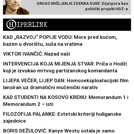
DRUGO MIŠLJENJE ZDENKA DUKE: Dijaspora kao
politički projekt HDZ-a
H
IPERLINK
KAD „RAZVOJ“ POPIJE VODU: More pred kućom,
bazen u dvorištu, suša na vratima
VIKTOR IVANČIĆ: Nazad naši
INTERVENCIJA KOJA MIJENJA STVAR: Priča o Hodži
koji je izvukao mrtvog partizanskog komandanta
LIJEPA VEČER, LIJEP DAN: Homoseksploatacijski film
lansiran uz dramatični mučenički narativ
KAD STUDENTI NA KOSOVO KRENU: Memorandum 1 i
Memorandum 2 – isti
FILOZOFIJA PALANKE: Estetski kriteriji huliganske
zajednice
BORIS DEŽULOVIĆ: Kanye Westu ostala je samo