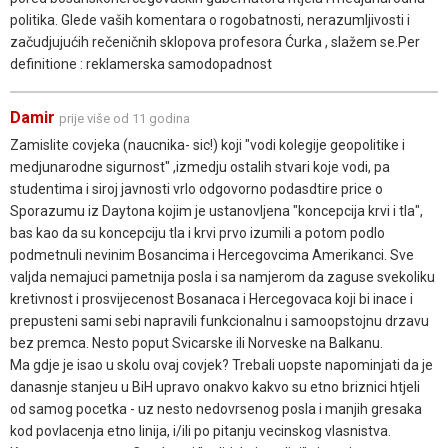
politika. Glede vaših komentara o rogobatnosti, nerazumljivosti i
začudjujućih rečeničnih sklopova profesora Ćurka , slažem se.Per
definitione : reklamerska samodopadnost
Damir
prije više od 11 godina
Zamislite covjeka (naucnika- sic!) koji "vodi kolegije geopolitike i
medjunarodne sigurnost" ,izmedju ostalih stvari koje vodi, pa
studentima i siroj javnosti vrlo odgovorno podasdtire price o
Sporazumu iz Daytona kojim je ustanovljena "koncepcija krvi i tla",
bas kao da su koncepciju tla i krvi prvo izumili a potom podlo
podmetnuli nevinim Bosancima i Hercegovcima Amerikanci. Sve
valjda nemajuci pametnija posla i sa namjerom da zaguse svekoliku
kretivnost i prosvijecenost Bosanaca i Hercegovaca koji bi inace i
prepusteni sami sebi napravili funkcionalnu i samoopstojnu drzavu
bez premca. Nesto poput Svicarske ili Norveske na Balkanu.
Ma gdje je isao u skolu ovaj covjek? Trebali uopste napominjati da je
danasnje stanjeu u BiH upravo onakvo kakvo su etno briznici htjeli
od samog pocetka - uz nesto nedovrsenog posla i manjih gresaka
kod povlacenja etno linija, i/ili po pitanju vecinskog vlasnistva.