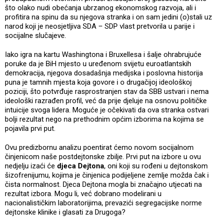
što olako nudi obećanja ubrzanog ekonomskog razvoja, ali i
profitira na spinu da su njegova stranka i on sam jedini (o)stali uz
narod koji je neosjetljiva SDA – SDP vlast pretvorila u parije i
socijalne slučajeve.
Iako igra na kartu Washingtona i Bruxellesa i šalje ohrabrujuće
poruke da je BiH mjesto u uređenom svijetu euroatlantskih
demokracija, njegova dosadašnja medijska i poslovna historija
puna je tamnih mjesta koja govore i o drugačijoj ideološkoj
poziciji, što potvrđuje rasprostranjen stav da SBB ustvari i nema
ideološki razrađen profil, već da prije djeluje na osnovu političke
intuicije svoga lidera. Moguće je očekivati da ova stranka ostvari
bolji rezultat nego na prethodnim općim izborima na kojima se
pojavila prvi put.
Ovu predizbornu analizu poentirat ćemo novom socijalnom
činjenicom naše postdejtonske zbilje. Prvi put na izbore u ovu
nedjelju izaći će
djeca Dejtona
, oni koji su rođeni u dejtonskom
šizofrenijumu, kojima je činjenica podijeljene zemlje možda čak i
čista normalnost. Djeca Dejtona mogla bi značajno utjecati na
rezultat izbora. Mogu li, već dobrano modelirani u
nacionalističkim laboratorijima, prevazići segregacijske norme
dejtonske klinike i glasati za Drugoga?