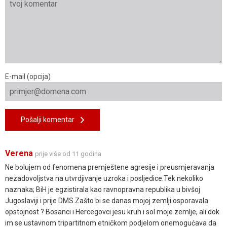
E-mail (opcija)
Pošalji komentar
Verena
prije više od 11 godina
Ne bolujem od fenomena premještene agresije i preusmjeravanja
nezadovoljstva na utvrdjivanje uzroka i posljedice.Tek nekoliko
naznaka; BiH je egzistirala kao ravnopravna republika u bivšoj
Jugoslaviji i prije DMS.Zašto bi se danas mojoj zemlji osporavala
opstojnost ? Bosanci i Hercegovci jesu kruh i sol moje zemlje, ali dok
im se ustavnom tripartitnom etničkom podjelom onemogućava da