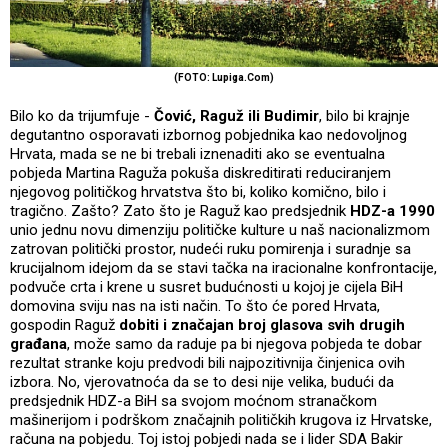
(FOTO: Lupiga.Com)
Bilo ko da trijumfuje -
Čović, Raguž ili Budimir
, bilo bi krajnje
degutantno osporavati izbornog pobjednika kao nedovoljnog
Hrvata, mada se ne bi trebali iznenaditi ako se eventualna
pobjeda Martina Raguža pokuša diskreditirati reduciranjem
njegovog političkog hrvatstva što bi, koliko komično, bilo i
tragično. Zašto? Zato što je Raguž kao predsjednik
HDZ-a 1990
unio jednu novu dimenziju političke kulture u naš nacionalizmom
zatrovan politički prostor, nudeći ruku pomirenja i suradnje sa
krucijalnom idejom da se stavi tačka na iracionalne konfrontacije,
podvuče crta i krene u susret budućnosti u kojoj je cijela BiH
domovina sviju nas na isti način. To što će pored Hrvata,
gospodin Raguž
dobiti i značajan broj glasova svih drugih
građana
, može samo da raduje pa bi njegova pobjeda te dobar
rezultat stranke koju predvodi bili najpozitivnija činjenica ovih
izbora. No, vjerovatnoća da se to desi nije velika, budući da
predsjednik HDZ-a BiH sa svojom moćnom stranačkom
mašinerijom i podrškom značajnih političkih krugova iz Hrvatske,
računa na pobjedu. Toj istoj pobjedi nada se i lider SDA Bakir