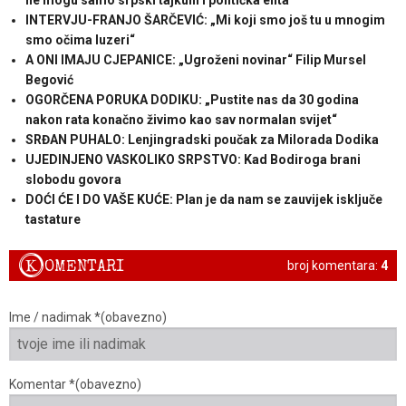
INTERVJU-FRANJO ŠARČEVIĆ: „Mi koji smo još tu u mnogim
smo očima luzeri“
A ONI IMAJU CJEPANICE: „Ugroženi novinar“ Filip Mursel
Begović
OGORČENA PORUKA DODIKU: „Pustite nas da 30 godina
nakon rata konačno živimo kao sav normalan svijet“
SRĐAN PUHALO: Lenjingradski poučak za Milorada Dodika
UJEDINJENO VASKOLIKO SRPSTVO: Kad Bodiroga brani
slobodu govora
DOĆI ĆE I DO VAŠE KUĆE: Plan je da nam se zauvijek isključe
tastature
K
OMENTARI
broj komentara:
4
Ime / nadimak *(obavezno)
Komentar *(obavezno)