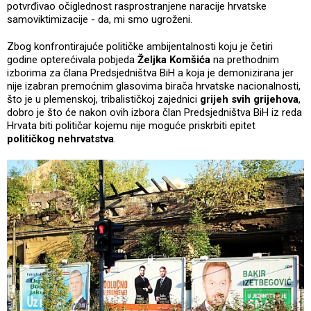
potvrđivao očiglednost rasprostranjene naracije hrvatske
samoviktimizacije - da, mi smo ugroženi.
Zbog konfrontirajuće političke ambijentalnosti koju je četiri
godine opterećivala pobjeda
Željka Komšića
na prethodnim
izborima za člana Predsjedništva BiH a koja je demonizirana jer
nije izabran premoćnim glasovima birača hrvatske nacionalnosti,
što je u plemenskoj, tribalističkoj zajednici
grijeh svih grijehova
,
dobro je što će nakon ovih izbora član Predsjedništva BiH iz reda
Hrvata biti političar kojemu nije moguće priskrbiti epitet
političkog nehrvatstva
.