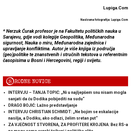
Lupiga.Com
Naslovna fotografija: Lupiga.Com
* Nerzuk Ćurak profesor je na Fakultetu političkih nauka u
Sarajevu, gdje vodi kolegije Geopolitika, Međunarodna
sigurnost, Nauka o miru, Međunarodna zajednica i
upravljanje konfliktima. Autor je više knjiga iz područja
(geo)politike te znanstvenih i stručnih tekstova u referentnim
časopisima u Bosni i Hercegovini, regiji i svijetu.
S
RODNE NOVICE
INTERVJU – TANJA TOPIĆ: „Ni u najljepšem snu nisam mogla
sanjati da ću Dodika pobijediti na sudu“
DRAGO BOJIĆ: ​Lažno predstavljanje
INTERVJU CHRISTIAN SCHMIDT: „Ne bojim se eskalacije
nasilja, a Dodiku, ako odlazi, želim sretan put“
ZA VJEČNOST STVORENA, ZA PROFITERE KROJENA: Bez RS-a
ne mogu samo srpski tajkuni i politička elita