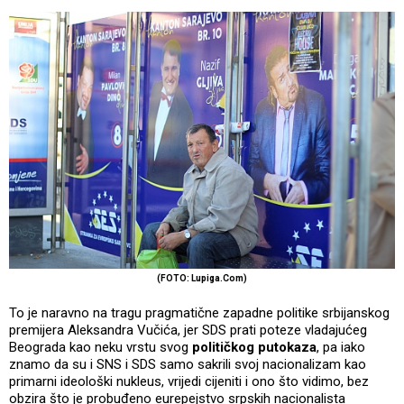
(FOTO: Lupiga.Com)
To je naravno na tragu pragmatične zapadne politike srbijanskog
premijera Aleksandra Vučića, jer SDS prati poteze vladajućeg
Beograda kao neku vrstu svog
političkog putokaza
, pa iako
znamo da su i SNS i SDS samo sakrili svoj nacionalizam kao
primarni ideološki nukleus, vrijedi cijeniti i ono što vidimo, bez
obzira što je probuđeno eurepejstvo srpskih nacionalista