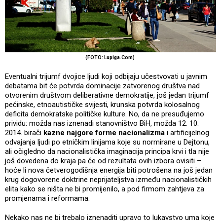
(FOTO: Lupiga.Com)
Eventualni trijumf dvojice ljudi koji odbijaju učestvovati u javnim
debatama bit će potvrda dominacije zatvorenog društva nad
otvorenim društvom deliberativne demokratije, još jedan trijumf
pećinske, etnoautističke svijesti, krunska potvrda kolosalnog
deficita demokratske političke kulture. No, da ne presuđujemo
prividu: možda nas iznenadi stanovništvo BiH, možda 12. 10.
2014. birači
kazne najgore forme nacionalizma
i artificijelnog
odvajanja ljudi po etničkim linijama koje su normirane u Dejtonu,
ali očigledno da nacionalistička imaginacija principa krvi i tla nije
još dovedena do kraja pa će od rezultata ovih izbora ovisiti –
hoće li nova četverogodišnja energija biti potrošena na još jedan
krug dogovorene doktrine neprijateljstva između nacionalističkih
elita kako se ništa ne bi promijenilo, a pod firmom zahtjeva za
promjenama i reformama.
Nekako nas ne bi trebalo iznenaditi upravo to lukavstvo uma koje