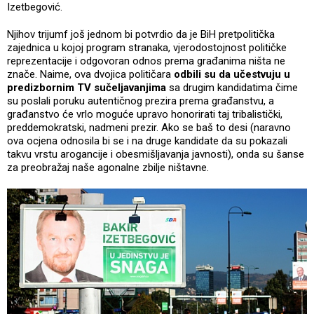
Izetbegović.
Njihov trijumf još jednom bi potvrdio da je BiH pretpolitička
zajednica u kojoj program stranaka, vjerodostojnost političke
reprezentacije i odgovoran odnos prema građanima ništa ne
znače. Naime, ova dvojica političara
odbili su da učestvuju u
predizbornim TV sučeljavanjima
sa drugim kandidatima čime
su poslali poruku autentičnog prezira prema građanstvu, a
građanstvo će vrlo moguće upravo honorirati taj tribalistički,
preddemokratski, nadmeni prezir. Ako se baš to desi (naravno
ova ocjena odnosila bi se i na druge kandidate da su pokazali
takvu vrstu arogancije i obesmišljavanja javnosti), onda su šanse
za preobražaj naše agonalne zbilje ništavne.