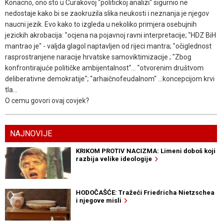
Konacno, ono sto u Curakovoj "politickoj analizi" sigurnio ne
nedostaje kako bi se zaokruzila slika neukosti i neznanja je njegov
naucni jezik. Evo kako to izgleda u nekoliko primjera osebujnih
jezickih akrobacija: "ocjena na pojavnoj ravni interpretacije; "HDZ BiH
mantrao je" - valjda glagol naptavljen od rijeci mantra; "očiglednost
rasprostranjene naracije hrvatske samoviktimizacije ; "Zbog
konfrontirajuće političke ambijentalnost"... "otvorenim društvom
deliberativne demokratije"; "arhaičnofeudalnom" ...koncepcijom krvi
tla...
O cemu govori ovaj covjek?
NAJNOVIJE
KRIKOM PROTIV NACIZMA: Limeni doboš koji
razbija velike ideologije
HODOČAŠĆE: Tražeći Friedricha Nietzschea
i njegove misli