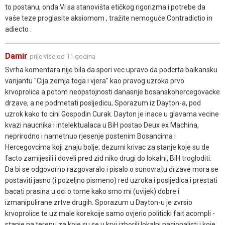
to postanu, onda Vi sa stanovišta etičkog rigorizma i potrebe da
vaše teze proglasite aksiomom , tražite nemoguće.Contradictio in
adiecto .
Damir
prije više od 11 godina
Svrha komentara nije bila da spori vec upravo da podcrta balkansku
varijantu "Cija zemja toga i vjera" kao pravog uzroka prvo
krvoprolica a potom neopstojnosti danasnje bosanskohercegovacke
drzave, a ne podmetati posljedicu, Sporazum iz Dayton-a, pod
uzrok kako to cini Gospodin Curak. Dayton je inace u glavama vecine
kvazi naucnika i intelektualaca u BiH postao Deux ex Machina,
neprirodno i nametnuo rjesenje postenim Bosancima i
Hercegovcima koji znaju bolje; dezurni krivac za stanje koje su de
facto zamijesili i doveli pred zid niko drugi do lokalni, BiH trogloditi.
Da bi se odgovorno razgovaralo i pisalo o sunovratu drzave mora se
postaviti jasno (i pozeljno pismeno) red uzroka i posljedica i prestati
bacati prasina u oci o tome kako smo mi (uvijek) dobre i
izmanipulirane zrtve drugih. Sporazum u Dayton-u je zvrsio
krvoprolice te uz male korekcije samo ovjerio politicki fait acompli -
stanje na terenu za koje su se u krvi izborili lokalni nacionalisti i koje