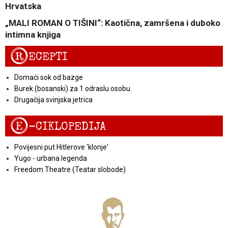
Hrvatska
„MALI ROMAN O TIŠINI“: Kaotična, zamršena i duboko
intimna knjiga
R
ECEPTI
Domaći sok od bazge
Burek (bosanski) za 1 odraslu osobu
Drugačija svinjska jetrica
E
-CIKLOPEDIJA
Povijesni put Hitlerove 'klonje'
Yugo - urbana legenda
Freedom Theatre (Teatar slobode)