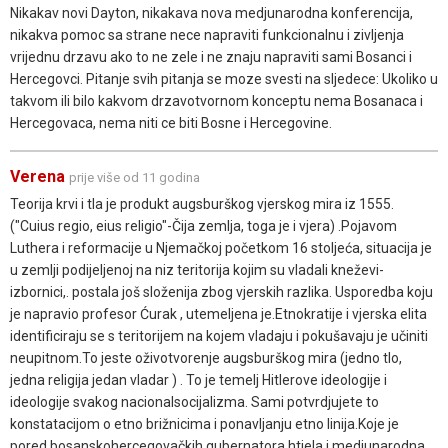
Nikakav novi Dayton, nikakava nova medjunarodna konferencija,
nikakva pomoc sa strane nece napraviti funkcionalnu i zivljenja
vrijednu drzavu ako to ne zele i ne znaju napraviti sami Bosanci i
Hercegovci. Pitanje svih pitanja se moze svesti na sljedece: Ukoliko u
takvom ili bilo kakvom drzavotvornom konceptu nema Bosanaca i
Hercegovaca, nema niti ce biti Bosne i Hercegovine.
Verena
prije više od 11 godina
Teorija krvi i tla je produkt augsburškog vjerskog mira iz 1555.
("Cuius regio, eius religio"-Čija zemlja, toga je i vjera) .Pojavom
Luthera i reformacije u Njemačkoj početkom 16 stoljeća, situacija je
u zemlji podijeljenoj na niz teritorija kojim su vladali kneževi-
izbornici,. postala još složenija zbog vjerskih razlika. Usporedba koju
je napravio profesor Ćurak , utemeljena je.Etnokratije i vjerska elita
identificiraju se s teritorijem na kojem vladaju i pokušavaju je učiniti
neupitnom.To jeste oživotvorenje augsburškog mira (jedno tlo,
jedna religija jedan vladar ) . To je temelj Hitlerove ideologije i
ideologije svakog nacionalsocijalizma. Sami potvrdjujete to
konstatacijom o etno brižnicima i ponavljanju etno linija.Koje je
pored bosanskohercegovačkih gubernatora htjela i medjunarodna