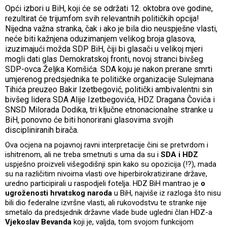
Opći izbori u BiH, koji će se održati 12. oktobra ove godine,
rezultirat će trijumfom svih relevantnih političkih opcija!
Nijedna važna stranka, čak i ako je bila dio neuspješne vlasti,
neće biti kažnjena oduzimanjem velikog broja glasova,
izuzimajući možda SDP BiH, čiji bi glasači u velikoj mjeri
mogli dati glas Demokratskoj fronti, novoj stranci bivšeg
SDP-ovca Željka Komšića. SDA koju je nakon prerane smrti
umjerenog predsjednika te političke organizacije Sulejmana
Tihića preuzeo Bakir Izetbegović, politički ambivalentni sin
bivšeg lidera SDA Alije Izetbegovića, HDZ Dragana Čovića i
SNSD Milorada Dodika, tri ključne etnonacionalne stranke u
BiH, ponovno će biti honorirani glasovima svojih
discipliniranih birača.
Ova ocjena na pojavnoj ravni interpretacije čini se pretvrdom i
ishitrenom, ali ne treba smetnuti s uma da su i
SDA i HDZ
uspješno proizveli višegodišnji spin kako su opozicija (!?), mada
su na različitim nivoima vlasti ove hiperbirokratizirane države,
uredno participirali u raspodjeli fotelja. HDZ BiH mantrao je
o
ugroženosti hrvatskog naroda
u BiH, najviše iz razloga što nisu
bili dio federalne izvršne vlasti, ali rukovodstvu te stranke nije
smetalo da predsjednik državne vlade bude ugledni član HDZ-a
Vjekoslav Bevanda
koji je, valjda, tom svojom funkcijom