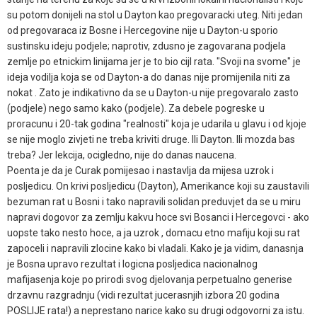
su potom donijeli na stol u Dayton kao pregovaracki uteg. Niti jedan
od pregovaraca iz Bosne i Hercegovine nije u Dayton-u sporio
sustinsku ideju podjele; naprotiv, zdusno je zagovarana podjela
zemlje po etnickim linijama jer je to bio cijl rata. "Svoji na svome" je
ideja vodilja koja se od Dayton-a do danas nije promijenila niti za
nokat . Zato je indikativno da se u Dayton-u nije pregovaralo zasto
(podjele) nego samo kako (podjele). Za debele pogreske u
proracunu i 20-tak godina "realnosti" koja je udarila u glavu i od kjoje
se nije moglo zivjeti ne treba kriviti druge. Ili Dayton. Ili mozda bas
treba? Jer lekcija, ocigledno, nije do danas naucena.
Poenta je da je Curak pomijesao i nastavlja da mijesa uzrok i
posljedicu. On krivi posljedicu (Dayton), Amerikance koji su zaustavili
bezuman rat u Bosni i tako napravili solidan preduvjet da se u miru
napravi dogovor za zemlju kakvu hoce svi Bosanci i Hercegovci - ako
uopste tako nesto hoce, a ja uzrok , domacu etno mafiju koji su rat
zapoceli i napravili zlocine kako bi vladali. Kako je ja vidim, danasnja
je Bosna upravo rezultat i logicna posljedica nacionalnog
mafijasenja koje po prirodi svog djelovanja perpetualno generise
drzavnu razgradnju (vidi rezultat jucerasnjih izbora 20 godina
POSLIJE rata!) a neprestano narice kako su drugi odgovorni za istu.