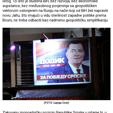
istog. To isto je sluđena BiH, bez razvoja, bez ekonomske
supstance, bez međusobnog povjerenja sa geopolitičkim
vektorom oslonjenim na Rusiju na način koji od BiH želi napraviti
novu Jaltu, što imajući u vidu sterilnost zapadne politike prema
Bosni, ne treba odbaciti kao nadmenu geopolitičku simplifikaciju.
(FOTO: Lupiga.Com)
Zakovanu monoetničku poziciju Republike Srpske u pitanje bi, u