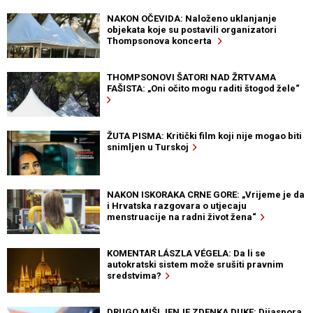
NAKON OČEVIDA: Naloženo uklanjanje
objekata koje su postavili organizatori
Thompsonova koncerta
THOMPSONOVI ŠATORI NAD ŽRTVAMA
FAŠISTA: „Oni očito mogu raditi štogod žele“
ŽUTA PISMA: Kritički film koji nije mogao biti
snimljen u Turskoj
NAKON ISKORAKA CRNE GORE: „Vrijeme je da
i Hrvatska razgovara o utjecaju
menstruacije na radni život žena“
KOMENTAR LÁSZLA VÉGELA: Da li se
autokratski sistem može srušiti pravnim
sredstvima?
DRUGO MIŠLJENJE ZDENKA DUKE: Dijaspora