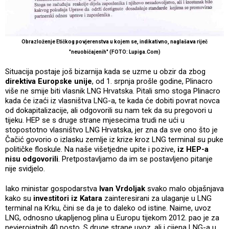
Obrazloženje Etičkog povjerenstva u kojem se, indikativno, naglašava riječ
"neuobičajenih" (FOTO: Lupiga.Com)
Situacija postaje još bizarnija kada se uzme u obzir da zbog
direktiva Europske unije
, od 1. srpnja prošle godine, Plinacro
više ne smije biti vlasnik LNG Hrvatska. Pitali smo stoga Plinacro
kada će izaći iz vlasništva LNG-a, te kada će dobiti povrat novca
od dokapitalizacije, ali odgovorili su nam tek da su pregovori u
tijeku. HEP se s druge strane mjesecima trudi ne ući u
stopostotno vlasništvo LNG Hrvatska, jer zna da sve ono što je
Čačić govorio o izlasku zemlje iz krize kroz LNG terminal su puke
političke floskule. Na naše višetjedne upite i pozive,
iz HEP-a
nisu odgovorili
. Pretpostavljamo da im se postavljeno pitanje
nije svidjelo.
Iako ministar gospodarstva
Ivan Vrdoljak
svako malo objašnjava
kako su
investitori iz Katara
zainteresirani za ulaganje u LNG
terminal na Krku, čini se da je to daleko od istine. Naime, uvoz
LNG, odnosno ukapljenog plina u Europu tijekom 2012. pao je za
nevjerojatnih 40 posto. S druge strane uvoz, ali i cijena LNG-a u