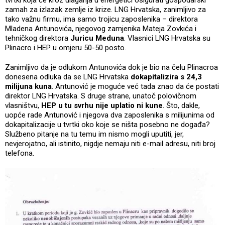
zamah za izlazak zemlje iz krize. LNG Hrvatska, zanimljivo za
tako važnu firmu, ima samo trojicu zaposlenika – direktora
Mladena Antunovića, njegovog zamjenika Mateja Zovkića i
tehničkog direktora
Juricu Meduna
. Vlasnici LNG Hrvatska su
Plinacro i HEP u omjeru 50-50 posto.
Zanimljivo da je odlukom Antunovića dok je bio na čelu Plinacroa
donesena odluka da se LNG Hrvatska
dokapitalizira s 24,3
milijuna kuna
. Antunović je moguće već tada znao da će postati
direktor LNG Hrvatska. S druge strane, unatoč polovičnom
vlasništvu,
HEP u tu svrhu nije uplatio ni kune
. Što, dakle,
uopće rade Antunović i njegova dva zaposlenika s milijunima od
dokapitalizacije u tvrtki oko koje se ništa posebno ne događa?
Službeno pitanje na tu temu im nismo mogli uputiti, jer,
nevjerojatno, ali istinito, nigdje nemaju niti e-mail adresu, niti broj
telefona.