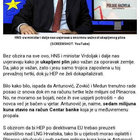
HNS-ov ministar i dalje nas uvjerava u enormnu važnost ukapljenog plina
(SCREENSHOT: YouTube)
Bez obzira na sve ovo, HNS i ministar Vrdoljak i dalje nas
uvjeravaju kako je
ukapljeni plin
jako važan za oporavak zemlje.
Da, jako je važan, zato i jesu samo trojica zaposlena u toj
prevažnoj tvrtki, dok ju HEP ne želi dokapitalizirati.
Bilo kako bilo, ispada da Antunović, Zovkić i Medun trenutno rade
posao iz snova dok im na računu tvrtke leže milijuni od Plinacroa.
No, ne moramo se bojati, neće ih sve uspjeti potrošiti – dio
novca već je bačen u vjetar. Antunović je, naime,
sedam milijuna
kuna stavio na račun Centar banke
koja je u međuvremenu
propala.
S obzirom da bi HEP po direktivama EU trebao preuzeti
vlasništvo nad LNG Hrvatska, tako bi u cijelosti morao isplatiti i
Plinacro uključujući i ovih sedam milijuna kuna koje je Antunović