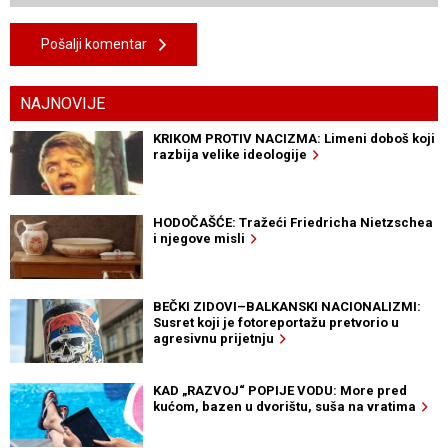
Pošalji komentar
NAJNOVIJE
KRIKOM PROTIV NACIZMA: Limeni doboš koji
razbija velike ideologije
HODOČAŠĆE: Tražeći Friedricha Nietzschea
i njegove misli
BEČKI ZIDOVI–BALKANSKI NACIONALIZMI:
Susret koji je fotoreportažu pretvorio u
agresivnu prijetnju
KAD „RAZVOJ“ POPIJE VODU: More pred
kućom, bazen u dvorištu, suša na vratima