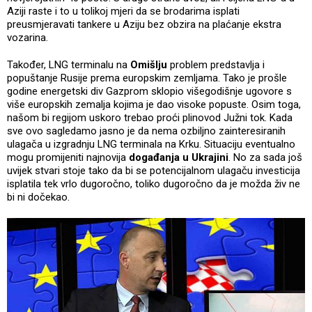
Aziji raste i to u tolikoj mjeri da se brodarima isplati
preusmjeravati tankere u Aziju bez obzira na plaćanje ekstra
vozarina.
Također, LNG terminalu na
Omišlju
problem predstavlja i
popuštanje Rusije prema europskim zemljama. Tako je prošle
godine energetski div Gazprom sklopio višegodišnje ugovore s
više europskih zemalja kojima je dao visoke popuste. Osim toga,
našom bi regijom uskoro trebao proći plinovod Južni tok. Kada
sve ovo sagledamo jasno je da nema ozbiljno zainteresiranih
ulagača u izgradnju LNG terminala na Krku. Situaciju eventualno
mogu promijeniti najnovija
događanja u Ukrajini
. No za sada još
uvijek stvari stoje tako da bi se potencijalnom ulagaču investicija
isplatila tek vrlo dugoročno, toliko dugoročno da je možda živ ne
bi ni dočekao.