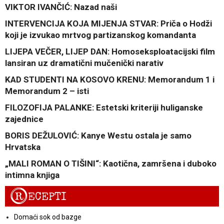
VIKTOR IVANČIĆ: Nazad naši
INTERVENCIJA KOJA MIJENJA STVAR: Priča o Hodži
koji je izvukao mrtvog partizanskog komandanta
LIJEPA VEČER, LIJEP DAN: Homoseksploatacijski film
lansiran uz dramatični mučenički narativ
KAD STUDENTI NA KOSOVO KRENU: Memorandum 1 i
Memorandum 2 – isti
FILOZOFIJA PALANKE: Estetski kriteriji huliganske
zajednice
BORIS DEŽULOVIĆ: Kanye Westu ostala je samo
Hrvatska
„MALI ROMAN O TIŠINI“: Kaotična, zamršena i duboko
intimna knjiga
R
ECEPTI
Domaći sok od bazge