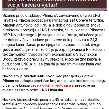
već je bačen u vjetar!
Bizarnu priču o „slučaju Plinacro“, završavamo u tvrtki LNG
Hrvatska. Nakon podbačaja u Plinacrou, šef Uprave te tvrtke,
Mladen Antunović, od HNS-a je dobio novi posao iz snova –
direktorsku poziciju u LNG Hrvatska, čiji su vlasnici Plinacro i
HEP. No, prije nego li je zasjeo u novu fotelju, odlučeno je da
se Antunovićevo buduće poduzeće dokapitalizira s 24,3
milijuna kuna. Danas je uz njega tamo zaposleno tek dvoje
ljudi, a među njima i mladić čije je zapošljavanje u Plinacrou, s
tek završenom trogodišnjom ekonomijom u Slavonskom
Brodu, izazvalo pravu lavinu reakcija. Nitko ne zna kakva je
budućnost LNG-a, ali se zna da je sedam milijuna kuna već
bačeno u vjetar.
Nakon što je
Mladen Antunović,
kao predsjednik Uprave
Plinacroa
, nakupio popriličan broj afera u vrlo kratkom razdoblju,
o čemu je Lupiga
već na ovom mjestu pisala
, prešao je na
mjesto direktora tvrtke
LNG Hrvatska
.
No, kako bismo shvatili priču iz LNG-a, valja nam se nakratko
vratiti u Antunovićevo predsjedanje Plinacrom. Naime, nedugo
nakon što je Antunović izabran za šefa ove energetske tvrtke, u