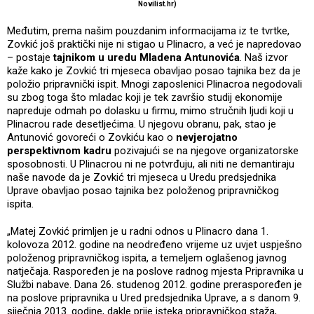
Novilist.hr)
Međutim, prema našim pouzdanim informacijama iz te tvrtke,
Zovkić još praktički nije ni stigao u Plinacro, a već je napredovao
– postaje
tajnikom u uredu Mladena Antunovića
. Naš izvor
kaže kako je Zovkić tri mjeseca obavljao posao tajnika bez da je
položio pripravnički ispit. Mnogi zaposlenici Plinacroa negodovali
su zbog toga što mladac koji je tek završio studij ekonomije
napreduje odmah po dolasku u firmu, mimo stručnih ljudi koji u
Plinacrou rade desetljećima. U njegovu obranu, pak, stao je
Antunović govoreći o Zovkiću kao o
nevjerojatno
perspektivnom kadru
pozivajući se na njegove organizatorske
sposobnosti. U Plinacrou ni ne potvrđuju, ali niti ne demantiraju
naše navode da je Zovkić tri mjeseca u Uredu predsjednika
Uprave obavljao posao tajnika bez položenog pripravničkog
ispita.
„Matej Zovkić primljen je u radni odnos u Plinacro dana 1.
kolovoza 2012. godine na neodređeno vrijeme uz uvjet uspješno
položenog pripravničkog ispita, a temeljem oglašenog javnog
natječaja. Raspoređen je na poslove radnog mjesta Pripravnika u
Službi nabave. Dana 26. studenog 2012. godine preraspoređen je
na poslove pripravnika u Ured predsjednika Uprave, a s danom 9.
siječnja 2013. godine, dakle prije isteka pripravničkog staža,