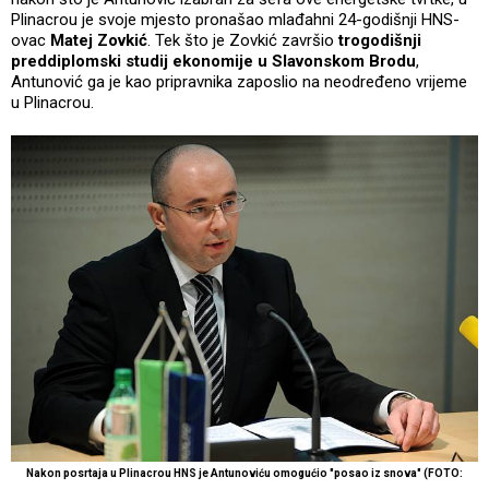
Plinacrou je svoje mjesto pronašao mlađahni 24-godišnji HNS-
ovac
Matej Zovkić
. Tek što je Zovkić završio
trogodišnji
preddiplomski studij ekonomije u Slavonskom Brodu
,
Antunović ga je kao pripravnika zaposlio na neodređeno vrijeme
u Plinacrou.
Nakon posrtaja u Plinacrou HNS je Antunoviću omogućio "posao iz snova" (FOTO: