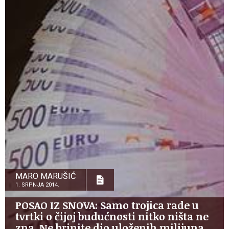
MARO MARUŠIĆ
1. SRPNJA 2014.
POSAO IZ SNOVA: Samo trojica rade u
tvrtki o čijoj budućnosti nitko ništa ne
zna. Ne brinite dio uloženih milijuna