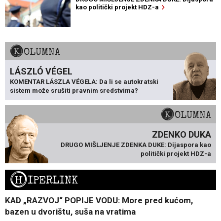
kao politički projekt HDZ-a
KOLUMNA
LÁSZLÓ VÉGEL
KOMENTAR LÁSZLA VÉGELA: Da li se autokratski
sistem može srušiti pravnim sredstvima?
KOLUMNA
ZDENKO DUKA
DRUGO MIŠLJENJE ZDENKA DUKE: Dijaspora kao
politički projekt HDZ-a
H
IPERLINK
KAD „RAZVOJ“ POPIJE VODU: More pred kućom,
bazen u dvorištu, suša na vratima