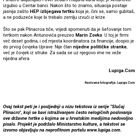
izgubio u Centar banci. Nakon što to znamo, situacija postaje
jasnija zašto
HEP izbjegava tvrtku
koja je, čini se, samo gubitaš,
a ne poduzeće koje bi trebalo zemlju izvući iz krize.
Što se pak Plinacroa tiče, vrijedi spomenuti da je šefovanje tom
tvrtkom nakon Antunovića preuzeo
Marin Zovko
. U toj je firmi
već deset godina, i od mjesta koordinatora za financije, dospio je
do prvog čovjeka Uprave. Nije član
nijedne političke stranke
,
već je čovjek iz struke. Za sada se uz njegovo ime ne veže
nijedna afera.
Lupiga.Com
Naslovna fotografija: Lupiga.Com
Ovaj tekst peti je i posljednji u nizu tekstova iz serije "Slučaj
Plinacro", koji se bavi istraživanjem često nelogičnih poslovanja
ove državne tvrtke o kojima se u hrvatskim medijima nedovoljno
pisalo. Projekt je podržalo Ministarstvo kulture, a tekstovi se
izvorno objavljuju na neprofitnom portalu www.lupiga.com.