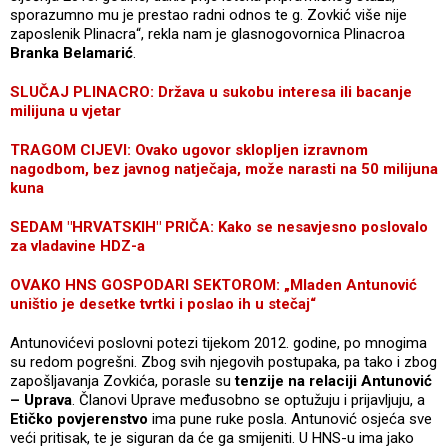
sporazumno mu je prestao radni odnos te g. Zovkić više nije
zaposlenik Plinacra“, rekla nam je glasnogovornica Plinacroa
Branka Belamarić
.
SLUČAJ PLINACRO: Država u sukobu interesa ili bacanje
milijuna u vjetar
TRAGOM CIJEVI: Ovako ugovor sklopljen izravnom
nagodbom, bez javnog natječaja, može narasti na 50 milijuna
kuna
SEDAM "HRVATSKIH" PRIČA: Kako se nesavjesno poslovalo
za vladavine HDZ-a
OVAKO HNS GOSPODARI SEKTOROM: „Mladen Antunović
uništio je desetke tvrtki i poslao ih u stečaj“
Antunovićevi poslovni potezi tijekom 2012. godine, po mnogima
su redom pogrešni. Zbog svih njegovih postupaka, pa tako i zbog
zapošljavanja Zovkića, porasle su
tenzije na relaciji Antunović
– Uprava
. Članovi Uprave međusobno se optužuju i prijavljuju, a
Etičko povjerenstvo
ima pune ruke posla. Antunović osjeća sve
veći pritisak, te je siguran da će ga smijeniti. U HNS-u ima jako