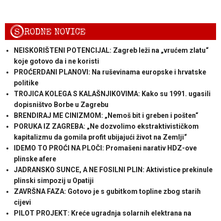
S
RODNE NOVICE
NEISKORIŠTENI POTENCIJAL: Zagreb leži na „vrućem zlatu“
koje gotovo da i ne koristi
PROĆERDANI PLANOVI: Na ruševinama europske i hrvatske
politike
TROJICA KOLEGA S KALAŠNJIKOVIMA: Kako su 1991. ugasili
dopisništvo Borbe u Zagrebu
BRENDIRAJ ME CINIZMOM: „Nemoš bit i greben i pošten“
PORUKA IZ ZAGREBA: „Ne dozvolimo ekstraktivističkom
kapitalizmu da gomila profit ubijajući život na Zemlji“
IDEMO TO PROĆI NA PLOČI: Promašeni narativ HDZ-ove
plinske afere
JADRANSKO SUNCE, A NE FOSILNI PLIN: Aktivistice prekinule
plinski simpozij u Opatiji
ZAVRŠNA FAZA: Gotovo je s gubitkom topline zbog starih
cijevi
PILOT PROJEKT: Kreće ugradnja solarnih elektrana na