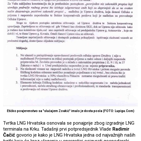
Etičko povjerenstvo sa "slučajem Zovkić" imalo je dosta posla (FOTO: Lupiga.Com)
Tvrtka LNG Hrvatska osnovala se ponajprije zbog izgradnje LNG
terminala na Krku. Tadašnji prvi potpredsjednik Vlade
Radimir
Čačić
govorio je kako je LNG Hrvatska jedna od najvažnijih naših
tvrtki koja će kroz ulaganja u energetici osigurati gospodarski