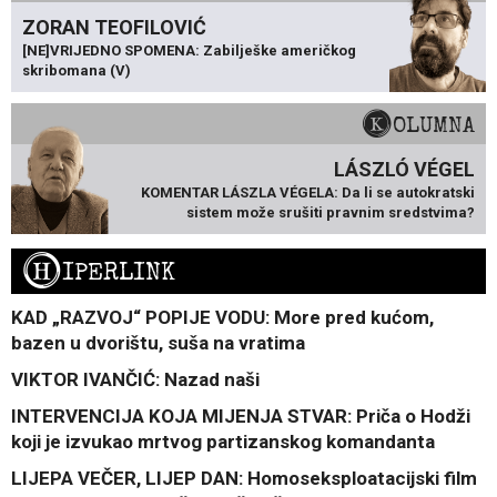
ZORAN TEOFILOVIĆ
[NE]VRIJEDNO SPOMENA: Zabilješke američkog
skribomana (V)
KOLUMNA
LÁSZLÓ VÉGEL
KOMENTAR LÁSZLA VÉGELA: Da li se autokratski
sistem može srušiti pravnim sredstvima?
H
IPERLINK
KAD „RAZVOJ“ POPIJE VODU: More pred kućom,
bazen u dvorištu, suša na vratima
VIKTOR IVANČIĆ: Nazad naši
INTERVENCIJA KOJA MIJENJA STVAR: Priča o Hodži
koji je izvukao mrtvog partizanskog komandanta
LIJEPA VEČER, LIJEP DAN: Homoseksploatacijski film