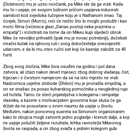
(Dickinson) mu je uzeo novčanik, pa Mike ide da ga vrati. Kada
mu to i uspije, on svojom tužnom pričom uspijeva inducirati
samilost kod svjedoka tučnjave koju je s Nathanom imao. Taj
čovjek, Simon (Morro), reći će nešto što bi moglo poslužiti i kao
moto filma (rečenica glasi „Danas postoji neka praznina u
empatiji”) i inzistirati na tome da on Mikeu kupi sljedeći obrok.
Mike će nevoljko prihvatiti (ipak mu je novac potrebniji), dočekati
mračni kutak na njihovoj ruti i svog dobočinitelja onesvijestiti
udarcem, e da bi mu oteo ručni sat koji će kasnije založiti za 40
funti.
Zbog svog zločina, Mike biva osuđen na godinu i pol dana
zatvora, ali izlazi nakon devet mjeseci zbog dobrog vladanja, čist,
trijezan i s čvrstom namjerom da se na isto mjesto ne vrati.
Nadzornica uvjetne slobode (Dhilon) mu je pronašla smještaj, a
on se snašao za posao kuharskog pomoćnika u neuglednoj rupi
od hotela. Tamo će steći prijateljstva s kolegama i simpatije
vlasnika, a kazete s motivacijskim govorima koje sluša će ga
držati da ne posustane u svom naumu da uspije u životu.
Međutim, nakon ponovnog susreta sa Simonom organiziranim
kako bi obojica mogli zatvoriti jedno poglavlje i krenuti dalje, a koji
ne uspije polučiti željene rezultate, krhka ravnoteža Mikeovog
života se raspada, a on zbog svađa s jednim kolegom gubi