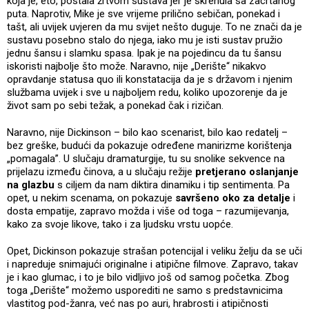
koja je, eto, postala žrtvom sustava jer je skrenula sa zacrtanog
puta. Naprotiv, Mike je sve vrijeme prilično sebičan, ponekad i
tašt, ali uvijek uvjeren da mu svijet nešto duguje. To ne znači da je
sustavu posebno stalo do njega, iako mu je isti sustav pružio
jednu šansu i slamku spasa. Ipak je na pojedincu da tu šansu
iskoristi najbolje što može. Naravno, nije „Derište“ nikakvo
opravdanje statusa quo ili konstatacija da je s državom i njenim
službama uvijek i sve u najboljem redu, koliko upozorenje da je
život sam po sebi težak, a ponekad čak i rizičan.
Naravno, nije Dickinson – bilo kao scenarist, bilo kao redatelj –
bez greške, budući da pokazuje određene manirizme korištenja
„pomagala”. U slučaju dramaturgije, tu su snolike sekvence na
prijelazu između činova, a u slučaju režije
pretjerano oslanjanje
na glazbu
s ciljem da nam diktira dinamiku i tip sentimenta. Pa
opet, u nekim scenama, on pokazuje
savršeno oko za detalje
i
dosta empatije, zapravo možda i više od toga – razumijevanja,
kako za svoje likove, tako i za ljudsku vrstu uopće.
Opet, Dickinson pokazuje strašan potencijal i veliku želju da se uči
i napreduje snimajući originalne i atipične filmove. Zapravo, takav
je i kao glumac, i to je bilo vidljivo još od samog početka. Zbog
toga „Derište“ možemo usporediti ne samo s predstavnicima
vlastitog pod-žanra, već nas po auri, hrabrosti i atipičnosti