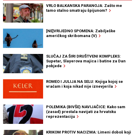
VRLO BALKANSKA PARANOJA: Zašto me
tamo stalno smatraju špijunom?
[NE]VRIJEDNO SPOMENA: Zabilješke
američkog skribomana (V)
SLUČAJ ZA ŠIRI DRUŠTVENI KOMPLEKS:
Supetar, Slayerova majica i batine za Dan
pobjede
ROMEO I JULIJA NA SELU: Knjiga kojoj se
vraćam i koja nikad nije iznevjerila
POLEMIKA (BIVŠE) NAVIJAČICE: Kako sam
(zasad) prestala navijati za hrvatsku
reprezentaciju
KRIKOM PROTIV NACIZMA: Limeni doboš koji