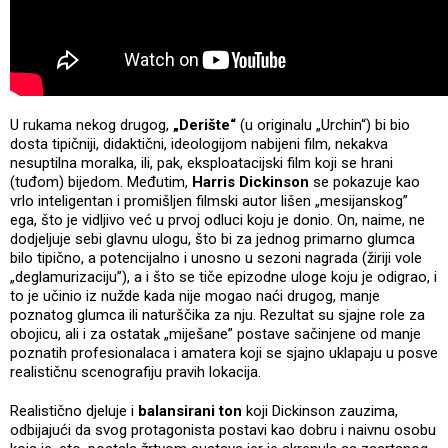
U rukama nekog drugog,
„Derište“
(u originalu „Urchin“) bi bio
dosta tipičniji, didaktični, ideologijom nabijeni film, nekakva
nesuptilna moralka, ili, pak, eksploatacijski film koji se hrani
(tuđom) bijedom. Međutim,
Harris Dickinson
se pokazuje kao
vrlo inteligentan i promišljen filmski autor lišen „mesijanskog”
ega, što je vidljivo već u prvoj odluci koju je donio. On, naime, ne
dodjeljuje sebi glavnu ulogu, što bi za jednog primarno glumca
bilo tipično, a potencijalno i unosno u sezoni nagrada (žiriji vole
„deglamurizaciju”), a i što se tiče epizodne uloge koju je odigrao, i
to je učinio iz nužde kada nije mogao naći drugog, manje
poznatog glumca ili naturščika za nju. Rezultat su sjajne role za
obojicu, ali i za ostatak „miješane” postave sačinjene od manje
poznatih profesionalaca i amatera koji se sjajno uklapaju u posve
realističnu scenografiju pravih lokacija.
Realistično djeluje i
balansirani ton
koji Dickinson zauzima,
odbijajući da svog protagonista postavi kao dobru i naivnu osobu