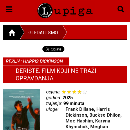
GLEDALI SMO
REŽIJA: HARRIS DICKINSON
DERIŠTE: FILM KOJI NE TRAŽI
OPRAVDANJA
ocjena:
godina:
2025.
trajanje:
99 minuta
uloge:
Frank Dillane, Harris
Dickinson, Buckso Dhilon,
Moe Hashim, Karyna
Khymchuk, Meghan