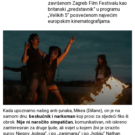
završenom Zagreb Film Festivalu kao
britanski „predstavnik” u programu
„Velikih 5“ posvećenom najvećim
europskim kinematografijama.
Kada upoznamo našeg anti-junaka, Mikea (Dillane), on je na
samom dnu:
beskućnik i narkoman
koji prosi za sljedeći fiks ili
obrok.
Nije ni naročito simpatičan
, komunikativan, niti iskreno
zainteresiran za druge ljude, ali svijet u kojem živi je izrazito
surov. Njegov „kolega”, i po „zanimanju” i po „hobiju” Nathan