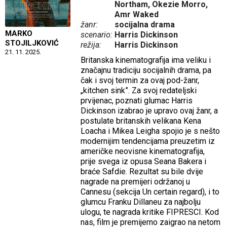
Northam, Okezie Morro,
Amr Waked
žanr:
socijalna drama
MARKO
scenario:
Harris Dickinson
STOJILJKOVIĆ
režija:
Harris Dickinson
21. 11. 2025.
Britanska kinematografija ima veliku i
značajnu tradiciju socijalnih drama, pa
čak i svoj termin za ovaj pod-žanr,
„kitchen sink”. Za svoj redateljski
prvijenac, poznati glumac Harris
Dickinson izabrao je upravo ovaj žanr, a
postulate britanskih velikana Kena
Loacha i Mikea Leigha spojio je s nešto
modernijim tendencijama preuzetim iz
američke neovisne kinematografija,
prije svega iz opusa Seana Bakera i
braće Safdie. Rezultat su bile dvije
nagrade na premijeri održanoj u
Cannesu (sekcija Un certain regard), i to
glumcu Franku Dillaneu za najbolju
ulogu, te nagrada kritike FIPRESCI. Kod
nas, film je premijerno zaigrao na netom