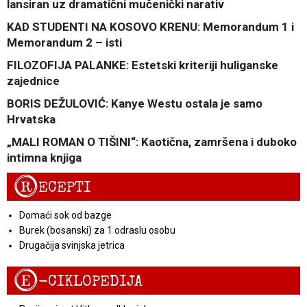
lansiran uz dramatični mučenički narativ
KAD STUDENTI NA KOSOVO KRENU: Memorandum 1 i
Memorandum 2 – isti
FILOZOFIJA PALANKE: Estetski kriteriji huliganske
zajednice
BORIS DEŽULOVIĆ: Kanye Westu ostala je samo
Hrvatska
„MALI ROMAN O TIŠINI“: Kaotična, zamršena i duboko
intimna knjiga
R
ECEPTI
Domaći sok od bazge
Burek (bosanski) za 1 odraslu osobu
Drugačija svinjska jetrica
E
-CIKLOPEDIJA