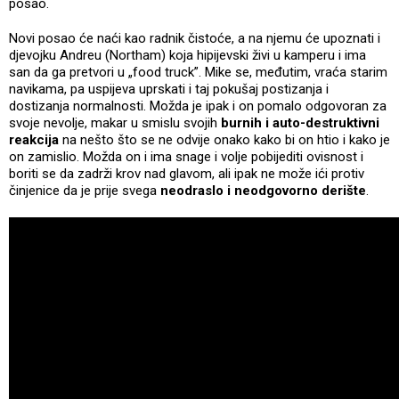
posao.
Novi posao će naći kao radnik čistoće, a na njemu će upoznati i
djevojku Andreu (Northam) koja hipijevski živi u kamperu i ima
san da ga pretvori u „food truck”. Mike se, međutim, vraća starim
navikama, pa uspijeva uprskati i taj pokušaj postizanja i
dostizanja normalnosti. Možda je ipak i on pomalo odgovoran za
svoje nevolje, makar u smislu svojih
burnih i auto-destruktivni
reakcija
na nešto što se ne odvije onako kako bi on htio i kako je
on zamislio. Možda on i ima snage i volje pobijediti ovisnost i
boriti se da zadrži krov nad glavom, ali ipak ne može ići protiv
činjenice da je prije svega
neodraslo i neodgovorno derište
.