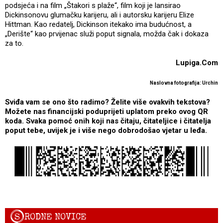
podsjeća i na film „Štakori s plaže“, film koji je lansirao
Dickinsonovu glumačku karijeru, ali i autorsku karijeru Elize
Hittman. Kao redatelj, Dickinson itekako ima budućnost, a
„Derište“ kao prvijenac služi poput signala, možda čak i dokaza
za to.
Lupiga.Com
Naslovna fotografija: Urchin
Sviđa vam se ono što radimo? Želite više ovakvih tekstova?
Možete nas financijski poduprijeti uplatom preko ovog QR
koda. Svaka pomoć onih koji nas čitaju, čitateljice i čitatelja
poput tebe, uvijek je i više nego dobrodošao vjetar u leđa.
S
RODNE NOVICE