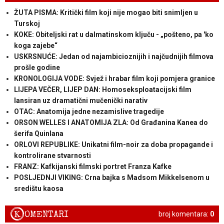
ŽUTA PISMA: Kritički film koji nije mogao biti snimljen u
Turskoj
KOKE: Obiteljski rat u dalmatinskom ključu - „pošteno, pa 'ko
koga zajebe“
USKRSNUĆE: Jedan od najambicioznijih i najčudnijih filmova
prošle godine
KRONOLOGIJA VODE: Svjež i hrabar film koji pomjera granice
LIJEPA VEČER, LIJEP DAN: Homoseksploatacijski film
lansiran uz dramatični mučenički narativ
OTAC: Anatomija jedne nezamislive tragedije
ORSON WELLES I ANATOMIJA ZLA: Od Građanina Kanea do
šerifa Quinlana
ORLOVI REPUBLIKE: Unikatni film-noir za doba propagande i
kontrolirane stvarnosti
FRANZ: Kafkijanski filmski portret Franza Kafke
POSLJEDNJI VIKING: Crna bajka s Madsom Mikkelsenom u
središtu kaosa
K
OMENTARI
broj komentara:
0