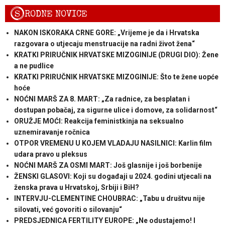
S
RODNE NOVICE
NAKON ISKORAKA CRNE GORE: „Vrijeme je da i Hrvatska
razgovara o utjecaju menstruacije na radni život žena“
KRATKI PRIRUČNIK HRVATSKE MIZOGINIJE (DRUGI DIO): Žene
a ne pudlice
KRATKI PRIRUČNIK HRVATSKE MIZOGINIJE: Što te žene uopće
hoće
NOĆNI MARŠ ZA 8. MART: „Za radnice, za besplatan i
dostupan pobačaj, za sigurne ulice i domove, za solidarnost“
ORUŽJE MOĆI: Reakcija feministkinja na seksualno
uznemiravanje ročnica
OTPOR VREMENU U KOJEM VLADAJU NASILNICI: Karlin film
udara pravo u pleksus
NOĆNI MARŠ ZA OSMI MART: Još glasnije i još borbenije
ŽENSKI GLASOVI: Koji su događaji u 2024. godini utjecali na
ženska prava u Hrvatskoj, Srbiji i BiH?
INTERVJU-CLEMENTINE CHOUBRAC: „Tabu u društvu nije
silovati, već govoriti o silovanju“
PREDSJEDNICA FERTILITY EUROPE: „Ne odustajemo! I