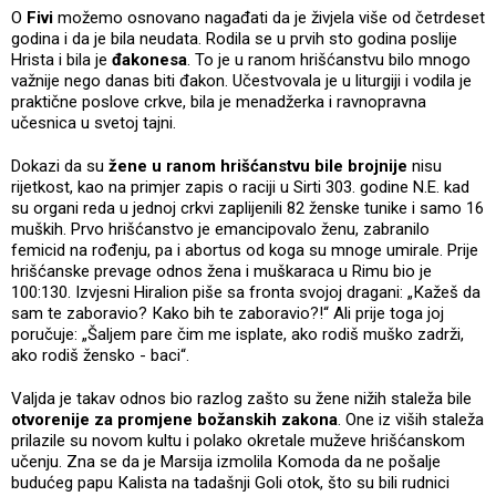
O
Fivi
možemo osnovano nagađati da je živjela više od četrdeset
godina i da je bila neudata. Rodila se u prvih sto godina poslije
Hrista i bila je
đakonesa
. To je u ranom hrišćanstvu bilo mnogo
važnije nego danas biti đakon. Učestvovala je u liturgiji i vodila je
praktične poslove crkve, bila je menadžerka i ravnopravna
učesnica u svetoj tajni.
Dokazi da su
žene u ranom hrišćanstvu bile brojnije
nisu
rijetkost, kao na primjer zapis o raciji u Sirti 303. godine N.E. kad
su organi reda u jednoj crkvi zaplijenili 82 ženske tunike i samo 16
muških. Prvo hrišćanstvo je emancipovalo ženu, zabranilo
femicid na rođenju, pa i abortus od koga su mnoge umirale. Prije
hrišćanske prevage odnos žena i muškaraca u Rimu bio je
100:130. Izvjesni Hiralion piše sa fronta svojoj dragani: „Кažeš da
sam te zaboravio? Кako bih te zaboravio?!“ Ali prije toga joj
poručuje: „Šaljem pare čim me isplate, ako rodiš muško zadrži,
ako rodiš žensko - baci“.
Valjda je takav odnos bio razlog zašto su žene nižih staleža bile
otvorenije za promjene božanskih zakona
. One iz viših staleža
prilazile su novom kultu i polako okretale muževe hrišćanskom
učenju. Zna se da je Marsija izmolila Кomoda da ne pošalje
budućeg papu Кalista na tadašnji Goli otok, što su bili rudnici