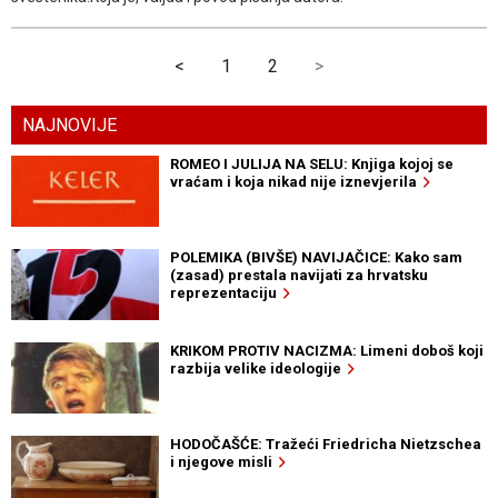
<
1
2
>
NAJNOVIJE
ROMEO I JULIJA NA SELU: Knjiga kojoj se
vraćam i koja nikad nije iznevjerila
POLEMIKA (BIVŠE) NAVIJAČICE: Kako sam
(zasad) prestala navijati za hrvatsku
reprezentaciju
KRIKOM PROTIV NACIZMA: Limeni doboš koji
razbija velike ideologije
HODOČAŠĆE: Tražeći Friedricha Nietzschea
i njegove misli