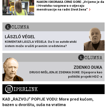
NAKON ISKORAKA CRNE GORE: „Vrijeme je da
i Hrvatska razgovara o utjecaju
menstruacije na radni život žena“
KOLUMNA
LÁSZLÓ VÉGEL
KOMENTAR LÁSZLA VÉGELA: Da li se autokratski
sistem može srušiti pravnim sredstvima?
KOLUMNA
ZDENKO DUKA
DRUGO MIŠLJENJE ZDENKA DUKE: Dijaspora kao
politički projekt HDZ-a
H
IPERLINK
KAD „RAZVOJ“ POPIJE VODU: More pred kućom,
bazen u dvorištu, suša na vratima