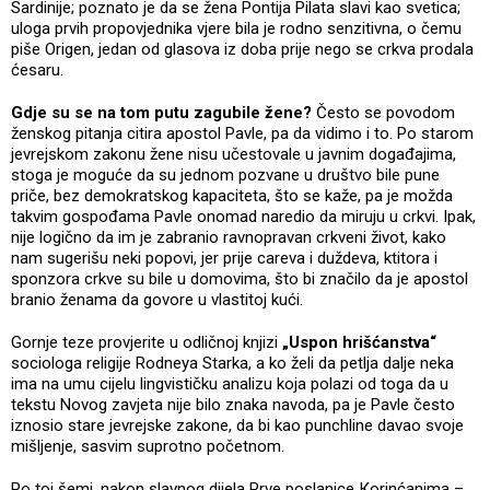
Sardinije; poznato je da se žena Pontija Pilata slavi kao svetica;
uloga prvih propovjednika vjere bila je rodno senzitivna, o čemu
piše Origen, jedan od glasova iz doba prije nego se crkva prodala
ćesaru.
Gdje su se na tom putu zagubile žene?
Često se povodom
ženskog pitanja citira apostol Pavle, pa da vidimo i to. Po starom
jevrejskom zakonu žene nisu učestovale u javnim događajima,
stoga je moguće da su jednom pozvane u društvo bile pune
priče, bez demokratskog kapaciteta, što se kaže, pa je možda
takvim gospođama Pavle onomad naredio da miruju u crkvi. Ipak,
nije logično da im je zabranio ravnopravan crkveni život, kako
nam sugerišu neki popovi, jer prije careva i duždeva, ktitora i
sponzora crkve su bile u domovima, što bi značilo da je apostol
branio ženama da govore u vlastitoj kući.
Gornje teze provjerite u odličnoj knjizi
„Uspon hrišćanstva“
sociologa religije Rodneya Starka, a ko želi da petlja dalje neka
ima na umu cijelu lingvističku analizu koja polazi od toga da u
tekstu Novog zavjeta nije bilo znaka navoda, pa je Pavle često
iznosio stare jevrejske zakone, da bi kao punchline davao svoje
mišljenje, sasvim suprotno početnom.
Po toj šemi, nakon slavnog dijela Prve poslanice Кorinćanima –