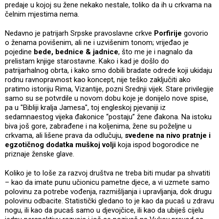
predaje u kojoj su žene nekako nestale, toliko da ih u crkvama na
čelnim mjestima nema.
Nedavno je patrijarh Srpske pravoslavne crkve
Porfirije
govorio
o ženama povišenim, ali ne i uzvišenim tonom; vrijeđao je
pojedine
bede, bednice & jadnice
, što me je i nagnalo da
prelistam knjige starostavne. Kako i kad je došlo do
patrijarhalnog obrta, i kako smo dobili bradate odrede koji ukidaju
rodnu ravnopravnost kao koncept, nije teško zaključiti ako
pratimo istoriju Rima, Vizantije, pozni Srednji vijek. Stare privilegije
samo su se potvrdile u novom dobu koje je donijelo nove spise,
pa u "Bibliji kralja Jamesa", toj engleskoj pjevaniji iz
sedamnaestog vijeka đakonice “postaju” žene đakona. Na istoku
biva još gore, zabrađene i na koljenima, žene su poželjne u
crkvama, ali lišene prava da odlučuju,
svedene na nivo pratnje i
egzotičnog dodatka muškoj volji
koja ispod bogorodice ne
priznaje ženske glave.
Koliko je to loše za razvoj društva ne treba biti mudar pa shvatiti
– kao da imate punu učionicu pametne djece, a vi uzmete samo
polovinu za potrebe vođenja, razmišljanja i upravljanja, dok drugu
polovinu odbacite. Statistički gledano to je kao da pucaš u zdravu
nogu, ili kao da pucaš samo u djevojčice, ili kao da ubiješ cijelu