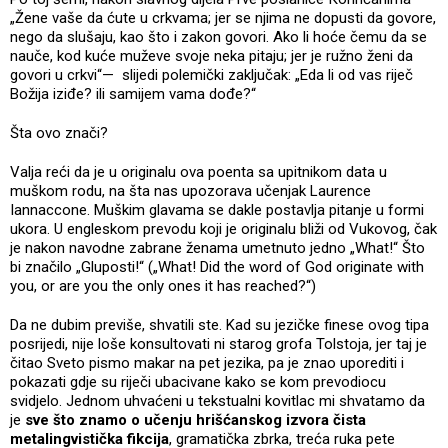
„Žene vaše da ćute u crkvama; jer se njima ne dopusti da govore,
nego da slušaju, kao što i zakon govori. Ako li hoće čemu da se
nauče, kod kuće muževe svoje neka pitaju; jer je ružno ženi da
govori u crkvi“— slijedi polemički zaključak: „Eda li od vas riječ
Božija iziđe? ili samijem vama dođe?“
Šta ovo znači?
Valja reći da je u originalu ova poenta sa upitnikom data u
muškom rodu, na šta nas upozorava učenjak Laurence
Iannaccone. Muškim glavama se dakle postavlja pitanje u formi
ukora. U engleskom prevodu koji je originalu bliži od Vukovog, čak
je nakon navodne zabrane ženama umetnuto jedno „What!“ Što
bi značilo „Gluposti!“ („What! Did the word of God originate with
you, or are you the only ones it has reached?“)
Da ne dubim previše, shvatili ste. Kad su jezičke finese ovog tipa
posrijedi, nije loše konsultovati ni starog grofa Tolstoja, jer taj je
čitao Sveto pismo makar na pet jezika, pa je znao uporediti i
pokazati gdje su riječi ubacivane kako se kom prevodiocu
svidjelo. Jednom uhvaćeni u tekstualni kovitlac mi shvatamo da
je
sve što znamo o učenju hrišćanskog izvora čista
metalingvistička fikcija
, gramatička zbrka, treća ruka pete