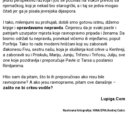
jednu perspektivu razvoja i još se pozivaš na Vukov prevod sa
njemačkog, koji je nekad bio starogrčki, a i taj se jedva mogao
čitati jer ga je pisala jevrejska dijaspora.
I tako, milenijumi su prohujali, dobili smo gotovu istinu, dižemo
knjige i
opravdavamo nepravdu
. Činjenicu da je svaki pastir i
patrijarh uzurpator mjesta koje ravnopravno pripada i ženama. Da
bismo održali tu nepravdu, ponekad vičemo ili vrijeđamo, poput
Porfirija. Tako to rade moderni hrišćani koji su zaboravili
đakonesu Fivu, sestru našu, koja je sluškinja kod crkve u Кenhreji,
a zaboravili su i Priskulu, Mariju, Juniju, Trifenu i Trifosu, Juliju, sve
one koje pozdravlja i preporučuje Pavle iz Tarsa u poslanici
Rimljanima.
Htio sam da pitam, što bi ih preporučivao ako nisu bile
ravnopravne? A ako jesu ravnopravne, pitam ove današnje –
zašto ne bi crkvu vodile?
Lupiga.Com
Naslovna fotografija: HINA/EPA/Andrej Cukic