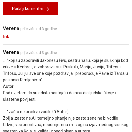
Pošalji komentar
Verena
prije više od 3 godine
link
Verena
prije više od 3 godine
....."koji su zaboravili đakonesu Fivu, sestru našu, koja je sluškinja kod
crkve u Кenhreji, a zaboravili su i Priskulu, Mariju, Juniju, Trifenu i
Trifosu, Juliju, sve one koje pozdravlja i preporučuje Pavle iz Tarsa u
poslanici Rimljanima"
Autor
Pod uvjetom da su odista postojali i da nisu dio ljudske fikcije i
ulastene povijesti.
....."zašto ne bi crkvu vodile?"(Autor).
Zbilja ,zasto ne.Ali temeljno pitanje nije zasto zene ne bi vodile
Crkvu, vec primitivna, neodmjerena i mizogina izjava jednog visokog
svestenika.Koja je, valjda i povod pisanja autora.